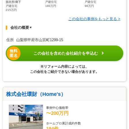
脱衣所/廊下
戸建住宅
戸建住宅
戸建住宅
180万円
98万円
215万円
この会社の事例をもっと見る >
会社の概要
▼
住所 山梨県甲府市山宮町1299-15
無料
この会社を含めた会社紹介を申込む
匿名
※リフォーム内容によっては、
この会社をご紹介できない場合があります。
株式会社環財（Home's）
事例中心価格帯
〜200万円
ホームプロ累計成約件数
194件