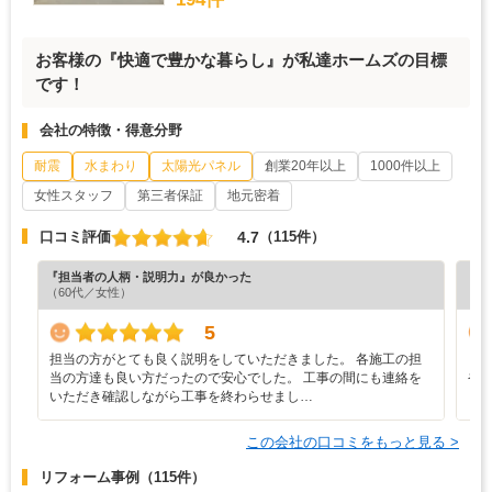
お客様の『快適で豊かな暮らし』が私達ホームズの目標
です！
会社の特徴・得意分野
耐震
水まわり
太陽光パネル
創業20年以上
1000件以上
女性スタッフ
第三者保証
地元密着
4.7
口コミ評価
（115件）
『担当者の人柄・説明力』が良かった
『プ
（60代／女性）
（4
5
担当の方がとても良く説明をしていただきました。 各施工の担
と
当の方達も良い方だったので安心でした。 工事の間にも連絡を
や
いただき確認しながら工事を終わらせまし…
し
この会社の口コミをもっと見る >
リフォーム事例
（115件）