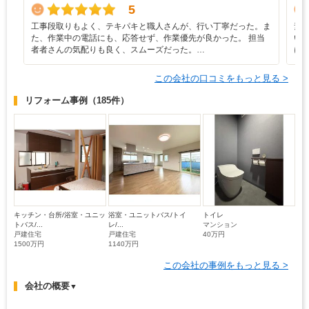
5
工事段取りもよく、テキパキと職人さんが、行い丁寧だった。ま
素
た、作業中の電話にも、応答せず、作業優先が良かった。 担当
い
者者さんの気配りも良く、スムーズだった。…
に
この会社の口コミをもっと見る >
リフォーム事例
（185件）
キッチン・台所/浴室・ユニッ
浴室・ユニットバス/トイ
トイレ
トバス/...
レ/...
マンション
戸建住宅
戸建住宅
40万円
1500万円
1140万円
この会社の事例をもっと見る >
会社の概要
▼