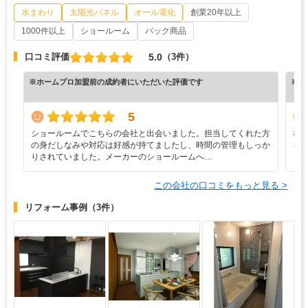
水まわり
太陽光パネル
オール電化
創業20年以上
1000件以上
ショールーム
パック商品
5.0
口コミ評価
（3件）
※ホームプロ加盟前の成約者にいただいた評価です
※ホ
5
ショールームでこちらの会社と出会いました。担当してくれた方
な
の身だしなみや対応は好感が持てましたし、時間の管理もしっか
ろ
りされていました。メーカーのショールームへ…
と
この会社の口コミをもっと見る >
リフォーム事例
（3件）