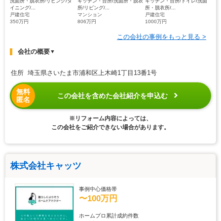
洗面所・脱衣所/リビング/ダ
キッチン・台所/洗面所・脱衣
キッチン・台所/トイレ/洗面
イニング/...
所/リビング/...
所・脱衣所/...
戸建住宅
マンション
戸建住宅
350万円
806万円
1000万円
この会社の事例をもっと見る >
会社の概要
▼
住所 埼玉県さいたま市浦和区上木崎1丁目13番1号
無料
この会社を含めた会社紹介を申込む
匿名
※リフォーム内容によっては、
この会社をご紹介できない場合があります。
株式会社キャッツ
事例中心価格帯
〜100万円
ホームプロ累計成約件数