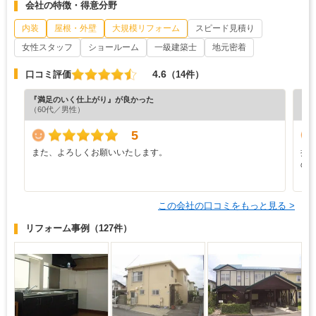
会社の特徴・得意分野
内装
屋根・外壁
大規模リフォーム
スピード見積り
女性スタッフ
ショールーム
一級建築士
地元密着
4.6
口コミ評価
（14件）
『満足のいく仕上がり』が良かった
『丁
（60代／男性）
（4
5
また、よろしくお願いいたします。
担
の
この会社の口コミをもっと見る >
リフォーム事例
（127件）