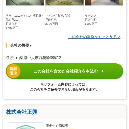
浴室・ユニットバス/洗面所・
リビング/和室/玄関
リビング
脱衣所/...
戸建住宅
戸建住宅
戸建住宅
2700万円
1100万円
1700万円
この会社の事例をもっと見る >
会社の概要
▼
住所 山梨県中央市西花輪3857-2
無料
この会社を含めた会社紹介を申込む
匿名
※リフォーム内容によっては、
この会社をご紹介できない場合があります。
株式会社正興
事例中心価格帯