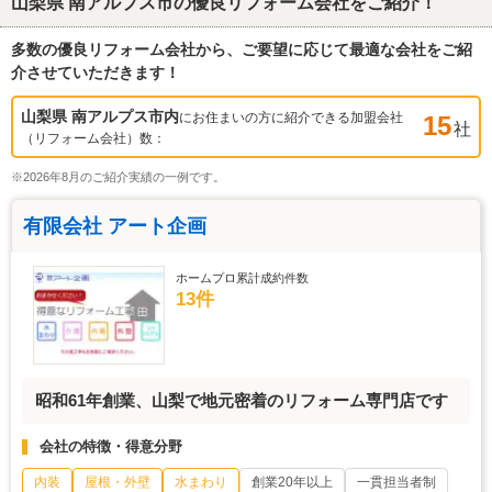
山梨県 南アルプス市
の優良リフォーム会社をご紹介！
多数の優良リフォーム会社から、ご要望に応じて最適な会社をご紹
介させていただきます！
山梨県 南アルプス市
内
にお住まいの方に紹介できる加盟会社
15
社
（リフォーム会社）数：
※2026年8月のご紹介実績の一例です。
有限会社 アート企画
ホームプロ累計成約件数
13件
昭和61年創業、山梨で地元密着のリフォーム専門店です
会社の特徴・得意分野
内装
屋根・外壁
水まわり
創業20年以上
一貫担当者制