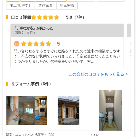
施工管理技士
造作家具
地元密着
5.0
口コミ評価
（7件）
『丁寧な対応』が良かった
『担
（50代／女性）
（4
5
問い合わせをするとすぐに連絡をくれたので途中の相談がしやす
実
く、不安のない状態でいられました。予定変更になったこともい
安
くつかありましたが、代替案をいただいて、寧…
つ
この会社の口コミをもっと見る >
リフォーム事例
（6件）
浴室・ユニットバス/洗面所・
玄関
トイレ