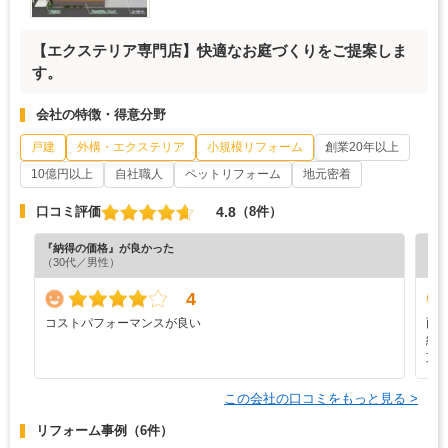
【エクステリア専門店】快適なお庭づくりをご提案しま
す。
会社の特徴・得意分野
戸建
外構・エクステリア
小規模リフォーム
創業20年以上
10億円以上
自社職人
ペットリフォーム
地元密着
4.8
口コミ評価
（8件）
『納得の価格』が良かった
『丁
（30代／男性）
（5
4
コストパフォーマンスが良い
雨
納
支
この会社の口コミをもっと見る >
リフォーム事例
（6件）