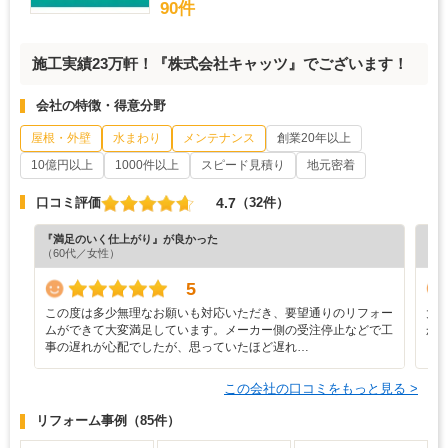
90件
施工実績23万軒！『株式会社キャッツ』でございます！
会社の特徴・得意分野
屋根・外壁
水まわり
メンテナンス
創業20年以上
10億円以上
1000件以上
スピード見積り
地元密着
4.7
口コミ評価
（32件）
『満足のいく仕上がり』が良かった
『分
（60代／女性）
（6
5
この度は多少無理なお願いも対応いただき、要望通りのリフォー
大
ムができて大変満足しています。メーカー側の受注停止などで工
か
事の遅れが心配でしたが、思っていたほど遅れ…
この会社の口コミをもっと見る >
リフォーム事例
（85件）