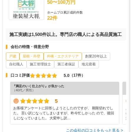
50〜100万円
ホームプロ累計成約件数
22件
施工実績は1,500件以上。専門店の職人による高品質施工
会社の特徴・得意分野
戸建
屋根・外壁
外構・エクステリア
創業20年以上
自社職人
施工管理技士
第三者保証
地元密着
5.0
口コミ評価
（17件）
『満足のいく仕上がり』が良かった
『満
（40代／男性）
（5
5
お客様アンケートに回答しようとしたのですが、 期限切れでし
見
た。 言い訳になってしまいますが、昨今忙しかった ので、後回
な
しになっていました。 大変申し訳…
た
この会社の口コミをもっと見る >