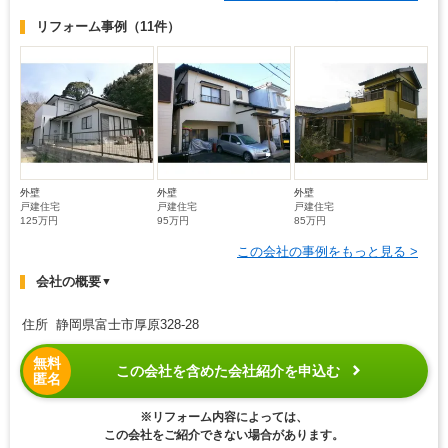
リフォーム事例
（11件）
外壁
外壁
外壁
戸建住宅
戸建住宅
戸建住宅
125万円
95万円
85万円
この会社の事例をもっと見る >
会社の概要
▼
住所 静岡県富士市厚原328-28
無料
この会社を含めた会社紹介を申込む
匿名
※リフォーム内容によっては、
この会社をご紹介できない場合があります。