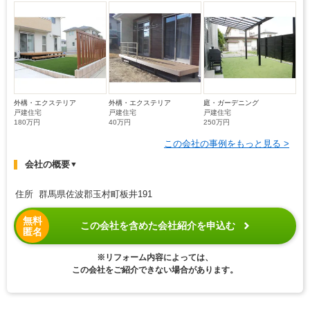
外構・エクステリア
外構・エクステリア
庭・ガーデニング
戸建住宅
戸建住宅
戸建住宅
180万円
40万円
250万円
この会社の事例をもっと見る >
会社の概要
▼
住所 群馬県佐波郡玉村町板井191
無料
この会社を含めた会社紹介を申込む
匿名
※リフォーム内容によっては、
この会社をご紹介できない場合があります。