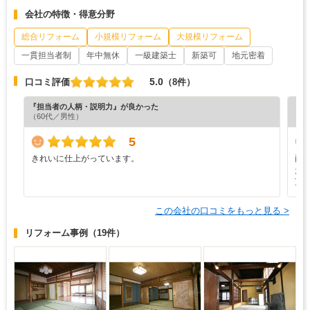
会社の特徴・得意分野
総合リフォーム
小規模リフォーム
大規模リフォーム
一貫担当者制
年中無休
一級建築士
新築可
地元密着
5.0
口コミ評価
（8件）
『担当者の人柄・説明力』が良かった
『プ
（60代／男性）
5
きれいに仕上がっています。
両
た
頂
この会社の口コミをもっと見る >
リフォーム事例
（19件）