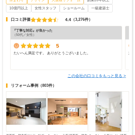
10億円以上
女性スタッフ
ショールーム
一級建築士
4.4
口コミ評価
（3,276件）
『丁寧な対応』が良かった
『分
（50代／女性）
（5
5
たいへん満足です。 ありがとうございました。
施
う
り
この会社の口コミをもっと見る >
リフォーム事例
（803件）