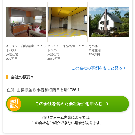
キッチン・台所/浴室・ユニッ
キッチン・台所/浴室・ユニッ
その他
トバス/...
トバス/...
戸建住宅
戸建住宅
戸建住宅
450万円
500万円
2860万円
この会社の事例をもっと見る >
会社の概要
▼
住所 山梨県笛吹市石和町四日市場1786-1
無料
この会社を含めた会社紹介を申込む
匿名
※リフォーム内容によっては、
この会社をご紹介できない場合があります。