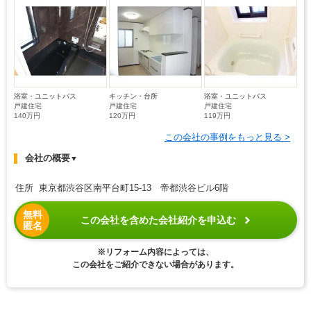
浴室・ユニットバス
キッチン・台所
浴室・ユニットバス
戸建住宅
戸建住宅
戸建住宅
140万円
120万円
119万円
この会社の事例をもっと見る >
会社の概要
▼
住所 東京都渋谷区南平台町15-13 帝都渋谷ビル6階
無料
この会社を含めた会社紹介を申込む
匿名
※リフォーム内容によっては、
この会社をご紹介できない場合があります。