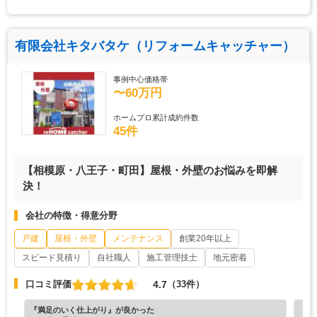
有限会社キタバタケ（リフォームキャッチャー）
事例中心価格帯
〜60万円
ホームプロ累計成約件数
45件
【相模原・八王子・町田】屋根・外壁のお悩みを即解
決！
会社の特徴・得意分野
戸建
屋根・外壁
メンテナンス
創業20年以上
スピード見積り
自社職人
施工管理技士
地元密着
4.7
口コミ評価
（33件）
『満足のいく仕上がり』が良かった
『丁