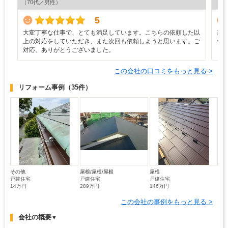
（70代／男性）
（6
5
大変丁寧な仕事で、とても満足しています。こちらの依頼した以
幕
上の対応をしていただき、また次回も依頼しようと思います。ご
併
対応、ありがとうございました。
この会社の口コミをもっと見る >
リフォーム事例
（35件）
その他
屋根/屋根/屋根
屋根
戸建住宅
戸建住宅
戸建住宅
14万円
289万円
146万円
この会社の事例をもっと見る >
会社の概要
▼