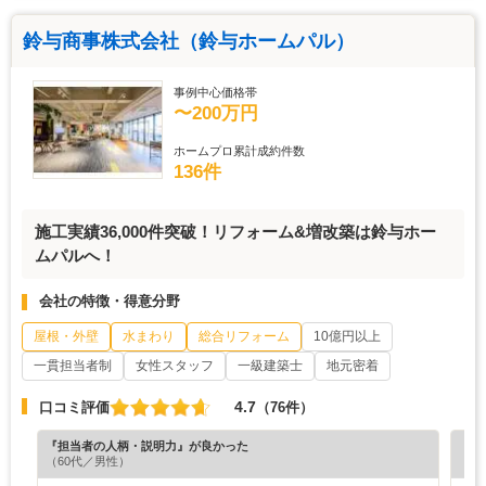
鈴与商事株式会社（鈴与ホームパル）
事例中心価格帯
〜200万円
ホームプロ累計成約件数
136件
施工実績36,000件突破！リフォーム&増改築は鈴与ホー
ムパルへ！
会社の特徴・得意分野
屋根・外壁
水まわり
総合リフォーム
10億円以上
一貫担当者制
女性スタッフ
一級建築士
地元密着
4.7
口コミ評価
（76件）
『担当者の人柄・説明力』が良かった
『プ
（60代／男性）
（6