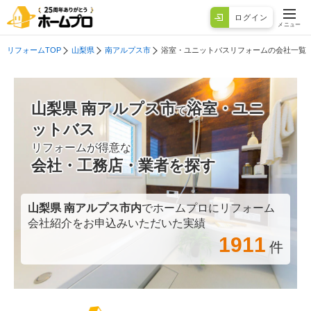
ログイン
メニュー
リフォームTOP
山梨県
南アルプス市
浴室・ユニットバスリフォームの会社一覧
山梨県 南アルプス市
浴室・ユニ
で
ットバス
リフォームが得意な
会社・工務店・業者を探す
山梨県 南アルプス市
内
でホームプロにリフォーム
会社紹介をお申込みいただいた実績
1911
件