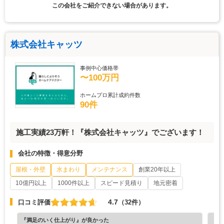
この会社をご紹介できない場合があります。
株式会社キャッツ
事例中心価格帯
〜100万円
ホームプロ累計成約件数
90件
施工実績23万軒！『株式会社キャッツ』でございます！
会社の特徴・得意分野
屋根・外壁
水まわり
メンテナンス
創業20年以上
10億円以上
1000件以上
スピード見積り
地元密着
4.7
口コミ評価
（32件）
『満足のいく仕上がり』が良かった
『分