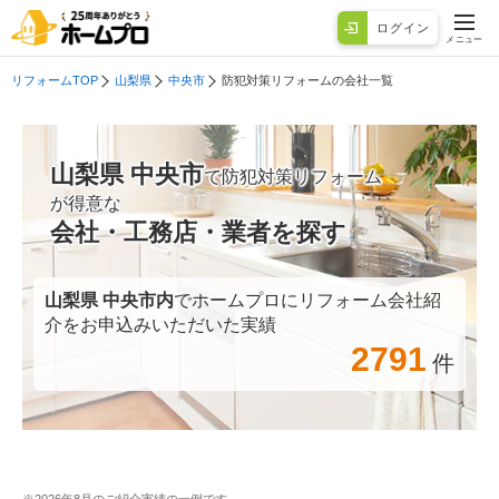
ログイン
メニュー
リフォームTOP
山梨県
中央市
防犯対策リフォームの会社一覧
山梨県 中央市
で防犯対策リフォーム
が得意な
会社・工務店・業者を探す
山梨県 中央市
内
でホームプロにリフォーム会社紹
介をお申込みいただいた実績
2791
件