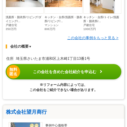
洗面所・脱衣所/リビング/ダ
キッチン・台所/洗面所・脱衣
キッチン・台所/トイレ/洗面
イニング/...
所/リビング/...
所・脱衣所/...
戸建住宅
マンション
戸建住宅
350万円
806万円
1000万円
この会社の事例をもっと見る >
会社の概要
▼
住所 埼玉県さいたま市浦和区上木崎1丁目13番1号
無料
この会社を含めた会社紹介を申込む
匿名
※リフォーム内容によっては、
この会社をご紹介できない場合があります。
株式会社望月商行
事例中心価格帯