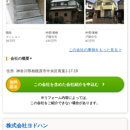
階段
外壁/屋根
外壁/屋根
マンション
戸建住宅
戸建住宅
36万円
145万円
92万円
この会社の事例をもっと見る >
会社の概要
▼
住所 神奈川県相模原市中央区青葉1-17-19
無料
この会社を含めた会社紹介を申込む
匿名
※リフォーム内容によっては、
この会社をご紹介できない場合があります。
株式会社ヨドハン