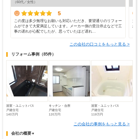
（60代／女性）
（6
5
この度は多少無理なお願いも対応いただき、要望通りのリフォー
大
ムができて大変満足しています。メーカー側の受注停止などで工
か
事の遅れが心配でしたが、思っていたほど遅れ…
この会社の口コミをもっと見る >
リフォーム事例
（85件）
浴室・ユニットバス
キッチン・台所
浴室・ユニットバス
戸建住宅
戸建住宅
戸建住宅
140万円
120万円
119万円
この会社の事例をもっと見る >
会社の概要
▼