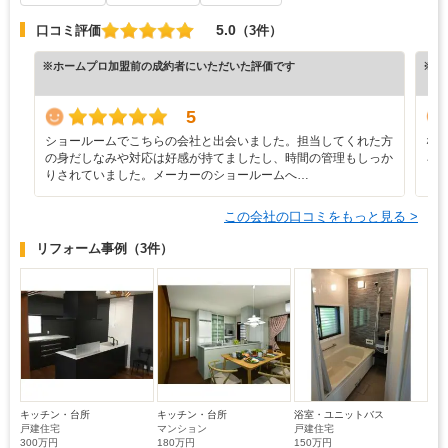
5.0
口コミ評価
（3件）
※ホームプロ加盟前の成約者にいただいた評価です
※ホ
5
ショールームでこちらの会社と出会いました。担当してくれた方
な
の身だしなみや対応は好感が持てましたし、時間の管理もしっか
ろ
りされていました。メーカーのショールームへ…
と
この会社の口コミをもっと見る >
リフォーム事例
（3件）
キッチン・台所
キッチン・台所
浴室・ユニットバス
戸建住宅
マンション
戸建住宅
300万円
180万円
150万円