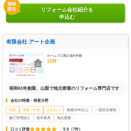
リフォーム会社紹介を
申込む
有限会社 アート企画
ホームプロ累計成約件数
13件
昭和61年創業、山梨で地元密着のリフォーム専門店です
会社の特徴・得意分野
内装
屋根・外壁
水まわり
創業20年以上
一貫担当者制
施工管理技士
造作家具
地元密着
5.0
口コミ評価
（7件）