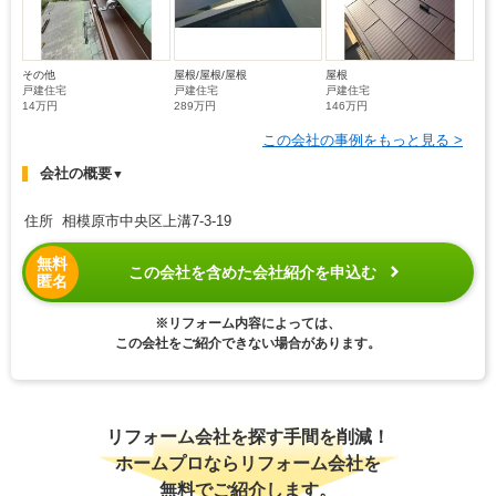
その他
屋根/屋根/屋根
屋根
戸建住宅
戸建住宅
戸建住宅
14万円
289万円
146万円
この会社の事例をもっと見る >
会社の概要
▼
住所 相模原市中央区上溝7-3-19
無料
この会社を含めた会社紹介を申込む
匿名
※リフォーム内容によっては、
この会社をご紹介できない場合があります。
リフォーム会社を探す手間を削減！
ホームプロならリフォーム会社を
無料でご紹介します。