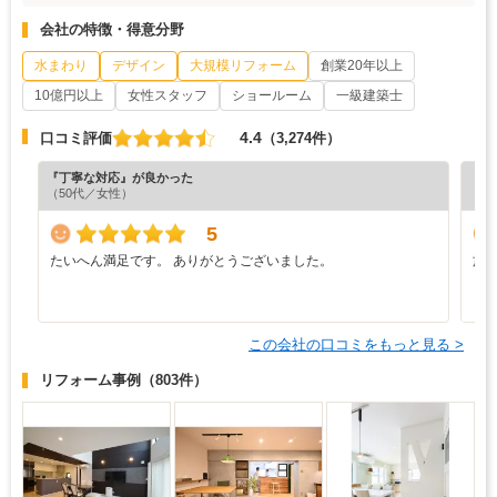
会社の特徴・得意分野
水まわり
デザイン
大規模リフォーム
創業20年以上
10億円以上
女性スタッフ
ショールーム
一級建築士
4.4
口コミ評価
（3,274件）
『丁寧な対応』が良かった
『分
（50代／女性）
（5
5
たいへん満足です。 ありがとうございました。
施
う
り
この会社の口コミをもっと見る >
リフォーム事例
（803件）