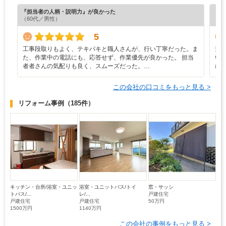
『担当者の人柄・説明力』が良かった
『プ
（60代／男性）
（6
5
工事段取りもよく、テキパキと職人さんが、行い丁寧だった。ま
素
た、作業中の電話にも、応答せず、作業優先が良かった。 担当
い
者者さんの気配りも良く、スムーズだった。…
に
この会社の口コミをもっと見る >
リフォーム事例
（185件）
キッチン・台所/浴室・ユニッ
浴室・ユニットバス/トイ
窓・サッシ
トバス/...
レ/...
戸建住宅
戸建住宅
戸建住宅
50万円
1500万円
1140万円
この会社の事例をもっと見る >