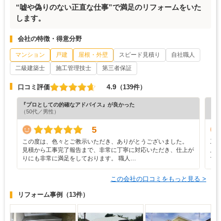
“嘘や偽りのない正直な仕事”で満足のリフォームをいた
します。
会社の特徴・得意分野
マンション
戸建
屋根・外壁
スピード見積り
自社職人
二級建築士
施工管理技士
第三者保証
4.9
口コミ評価
（139件）
『プロとしての的確なアドバイス』が良かった
『担
（50代／男性）
（7
5
この度は、色々とご教示いただき、ありがとうございました。
工
見積から工事完了報告まで、非常に丁寧に対応いただき、仕上が
止
りにも非常に満足をしております。 職人…
ず
この会社の口コミをもっと見る >
リフォーム事例
（13件）