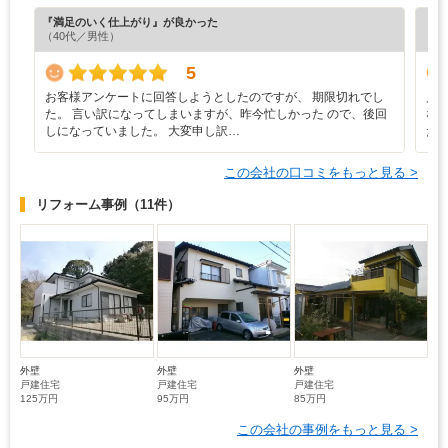
『満足のいく仕上がり』が良かった
『満
（40代／男性）
（5
5
お客様アンケートに回答しようとしたのですが、 期限切れでし
見
た。 言い訳になってしまいますが、昨今忙しかった ので、後回
な
しになっていました。 大変申し訳…
た
この会社の口コミをもっと見る >
リフォーム事例
（11件）
外壁
外壁
外壁
戸建住宅
戸建住宅
戸建住宅
125万円
95万円
85万円
この会社の事例をもっと見る >