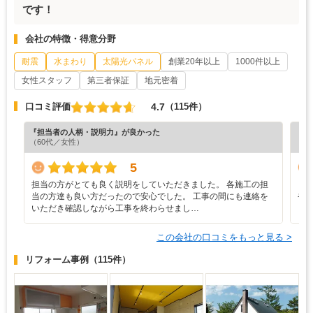
です！
会社の特徴・得意分野
耐震
水まわり
太陽光パネル
創業20年以上
1000件以上
女性スタッフ
第三者保証
地元密着
4.7
口コミ評価
（115件）
『担当者の人柄・説明力』が良かった
『プ
（60代／女性）
（4
5
担当の方がとても良く説明をしていただきました。 各施工の担
と
当の方達も良い方だったので安心でした。 工事の間にも連絡を
や
いただき確認しながら工事を終わらせまし…
し
この会社の口コミをもっと見る >
リフォーム事例
（115件）