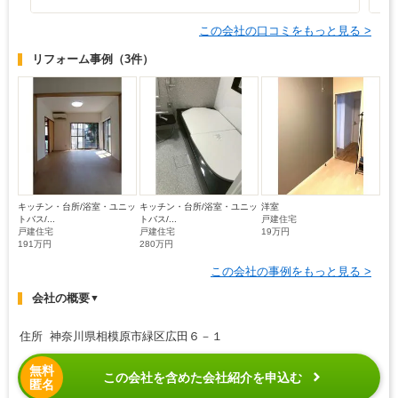
この会社の口コミをもっと見る >
リフォーム事例
（3件）
キッチン・台所/浴室・ユニッ
キッチン・台所/浴室・ユニッ
洋室
トバス/...
トバス/...
戸建住宅
戸建住宅
戸建住宅
19万円
191万円
280万円
この会社の事例をもっと見る >
会社の概要
▼
住所 神奈川県相模原市緑区広田６－１
無料
この会社を含めた会社紹介を申込む
匿名