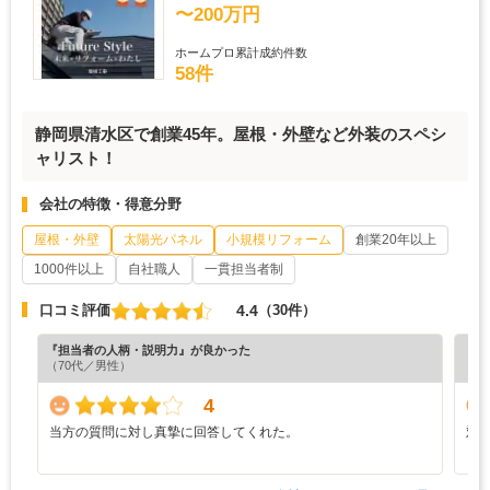
〜200万円
ホームプロ累計成約件数
58件
静岡県清水区で創業45年。屋根・外壁など外装のスペシ
ャリスト！
会社の特徴・得意分野
屋根・外壁
太陽光パネル
小規模リフォーム
創業20年以上
1000件以上
自社職人
一貫担当者制
4.4
口コミ評価
（30件）
『担当者の人柄・説明力』が良かった
『分
（70代／男性）
（6
4
当方の質問に対し真摯に回答してくれた。
対