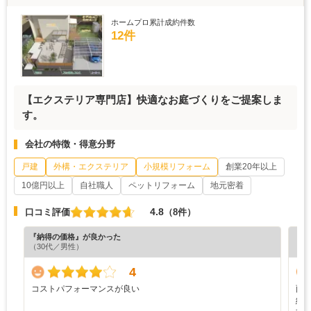
ホームプロ累計成約件数
12件
【エクステリア専門店】快適なお庭づくりをご提案しま
す。
会社の特徴・得意分野
戸建
外構・エクステリア
小規模リフォーム
創業20年以上
10億円以上
自社職人
ペットリフォーム
地元密着
4.8
口コミ評価
（8件）
『納得の価格』が良かった
『丁
（30代／男性）
（5
4
コストパフォーマンスが良い
雨
納