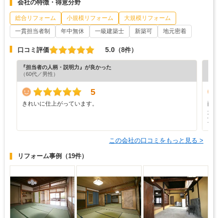
会社の特徴・得意分野
総合リフォーム
小規模リフォーム
大規模リフォーム
一貫担当者制
年中無休
一級建築士
新築可
地元密着
5.0
口コミ評価
（8件）
『担当者の人柄・説明力』が良かった
『プ
（60代／男性）
5
きれいに仕上がっています。
両
た
頂
この会社の口コミをもっと見る >
リフォーム事例
（19件）