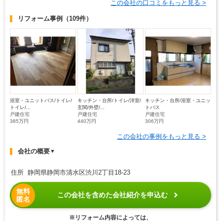
この会社の口コミをもっと見る >
リフォーム事例
（109件）
浴室・ユニットバス/トイレ/
キッチン・台所/トイレ/洋室/
キッチン・台所/浴室・ユニッ
トイレ/...
玄関/外壁/...
トバス
戸建住宅
戸建住宅
戸建住宅
385万円
440万円
306万円
この会社の事例をもっと見る >
会社の概要
▼
住所 静岡県静岡市清水区渋川2丁目18-23
無料
この会社を含めた会社紹介を申込む
匿名
※リフォーム内容によっては、