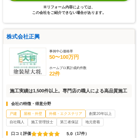
※リフォーム内容によっては、
この会社をご紹介できない場合があります。
株式会社正興
事例中心価格帯
50〜100万円
ホームプロ累計成約件数
22件
施工実績は1,500件以上。専門店の職人による高品質施工
会社の特徴・得意分野
戸建
屋根・外壁
外構・エクステリア
創業20年以上
自社職人
施工管理技士
第三者保証
地元密着
5.0
口コミ評価
（17件）