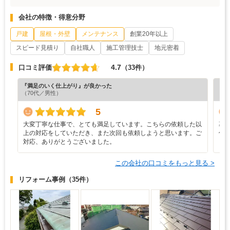
会社の特徴・得意分野
戸建
屋根・外壁
メンテナンス
創業20年以上
スピード見積り
自社職人
施工管理技士
地元密着
4.7
口コミ評価
（33件）
『満足のいく仕上がり』が良かった
『丁
（70代／男性）
（6
5
大変丁寧な仕事で、とても満足しています。こちらの依頼した以
幕
上の対応をしていただき、また次回も依頼しようと思います。ご
併
対応、ありがとうございました。
この会社の口コミをもっと見る >
リフォーム事例
（35件）