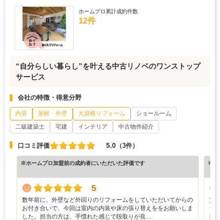
ホームプロ累計成約件数
12件
“自分らしい暮らし”を叶える中古リノベのワンストップ
サービス
会社の特徴・得意分野
内装
屋根・外壁
大規模リフォーム
ショールーム
二級建築士
宅建
インテリア
中古物件紹介
5.0
口コミ評価
（3件）
※ホームプロ加盟前の成約者にいただいた評価です
※ホ
5
数年前に、外壁など外回りのリフォームをしていただいてからの
賃
お付き合いで、今回は室内の内装や床の張り替えををお願いしま
ち
した。担当の方は、手慣れた感じで段取りが良…
た