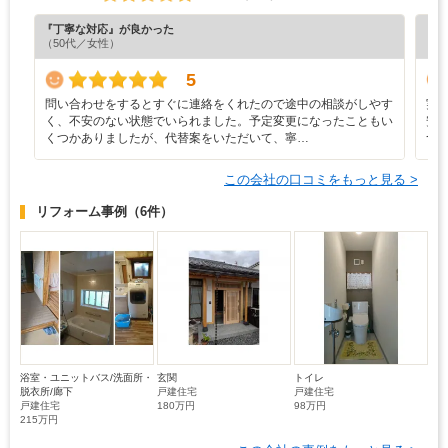
『丁寧な対応』が良かった
『担
（50代／女性）
（4
5
問い合わせをするとすぐに連絡をくれたので途中の相談がしやす
実
く、不安のない状態でいられました。予定変更になったこともい
安
くつかありましたが、代替案をいただいて、寧…
つ
この会社の口コミをもっと見る >
リフォーム事例
（6件）
浴室・ユニットバス/洗面所・
玄関
トイレ
脱衣所/廊下
戸建住宅
戸建住宅
戸建住宅
180万円
98万円
215万円