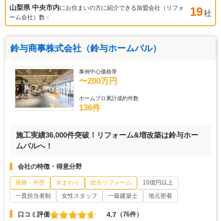
山梨県 中央市
内
にお住まいの方に紹介できる加盟会社（リフォ
19
社
ーム会社）数：
鈴与商事株式会社（鈴与ホームパル）
事例中心価格帯
〜200万円
ホームプロ累計成約件数
136件
施工実績36,000件突破！リフォーム&増改築は鈴与ホー
ムパルへ！
会社の特徴・得意分野
屋根・外壁
水まわり
総合リフォーム
10億円以上
一貫担当者制
女性スタッフ
一級建築士
地元密着
4.7
口コミ評価
（76件）