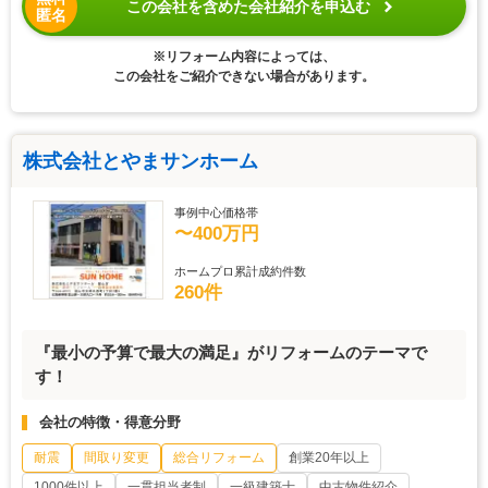
この会社を含めた会社紹介を申込む
匿名
※リフォーム内容によっては、
この会社をご紹介できない場合があります。
株式会社とやまサンホーム
事例中心価格帯
〜400万円
ホームプロ累計成約件数
260件
『最小の予算で最大の満足』がリフォームのテーマで
す！
会社の特徴・得意分野
耐震
間取り変更
総合リフォーム
創業20年以上
1000件以上
一貫担当者制
一級建築士
中古物件紹介