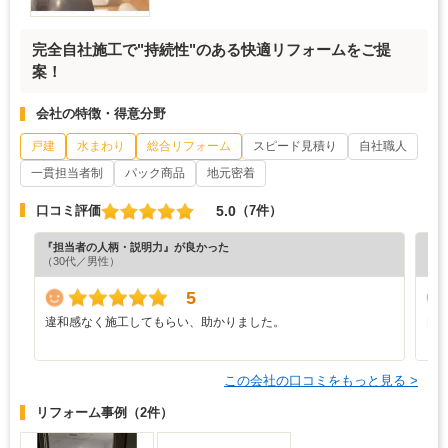
完全自社施工で"持続性"のある快適リフォームをご提
案！
会社の特徴・得意分野
戸建
水まわり
総合リフォーム
スピード見積り
自社職人
一貫担当者制
パック商品
地元密着
5.0
口コミ評価
（7件）
『担当者の人柄・説明力』が良かった
『丁
（30代／男性）
（4
5
違和感なく施工してもらい、助かりました。
良
と
この会社の口コミをもっと見る >
リフォーム事例
（2件）