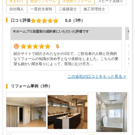
水まわり
総合リフォーム
大規模リフォーム
スピード見積り
自社職人
一貫担当者制
二級建築士
施工管理技士
5.0
口コミ評価
（3件）
※ホームプロ加盟前の成約者にいただいた評価です
※ホ
5
紹介サイトで紹介されたなかの1社で、ご担当者の人柄と圧倒的
近
なリフォームの知識が決め手となり依頼をしました。こちらの要
け
望も細かい聞き取りによって、実現にむけ尽力…
査
この会社の口コミをもっと見る >
リフォーム事例
（3件）