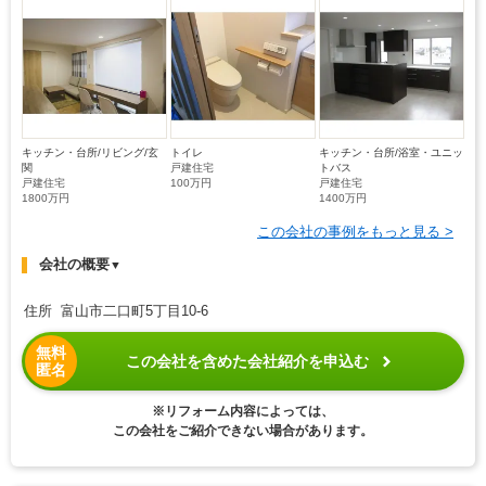
キッチン・台所/リビング/玄
トイレ
キッチン・台所/浴室・ユニッ
関
戸建住宅
トバス
戸建住宅
100万円
戸建住宅
1800万円
1400万円
この会社の事例をもっと見る >
会社の概要
▼
住所 富山市二口町5丁目10-6
無料
この会社を含めた会社紹介を申込む
匿名
※リフォーム内容によっては、
この会社をご紹介できない場合があります。