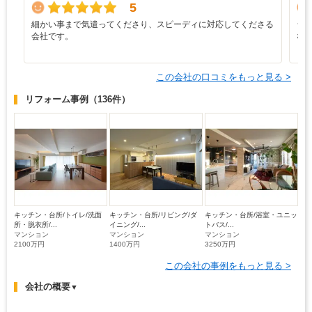
5
細かい事まで気遣ってくださり、スピーディに対応してくださる
シ
会社です。
な
この会社の口コミをもっと見る >
リフォーム事例
（136件）
キッチン・台所/トイレ/洗面
キッチン・台所/リビング/ダ
キッチン・台所/浴室・ユニッ
所・脱衣所/...
イニング/...
トバス/...
マンション
マンション
マンション
2100万円
1400万円
3250万円
この会社の事例をもっと見る >
会社の概要
▼