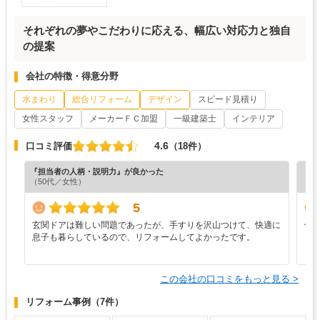
それぞれの夢やこだわりに応える、幅広い対応力と独自
の提案
会社の特徴・得意分野
水まわり
総合リフォーム
デザイン
スピード見積り
女性スタッフ
メーカーＦＣ加盟
一級建築士
インテリア
4.6
口コミ評価
（18件）
『担当者の人柄・説明力』が良かった
『デ
（50代／女性）
5
玄関ドアは難しい問題であったが、手すりを沢山つけて、快適に
仕
息子も暮らしているので、リフォームしてよかったです。
この会社の口コミをもっと見る >
リフォーム事例
（7件）