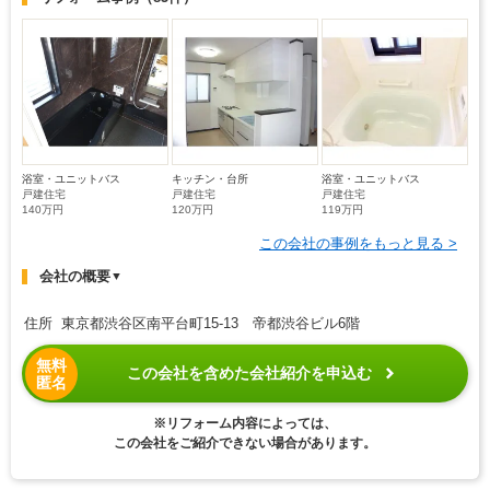
浴室・ユニットバス
キッチン・台所
浴室・ユニットバス
戸建住宅
戸建住宅
戸建住宅
140万円
120万円
119万円
この会社の事例をもっと見る >
会社の概要
▼
住所 東京都渋谷区南平台町15-13 帝都渋谷ビル6階
無料
この会社を含めた会社紹介を申込む
匿名
※リフォーム内容によっては、
この会社をご紹介できない場合があります。