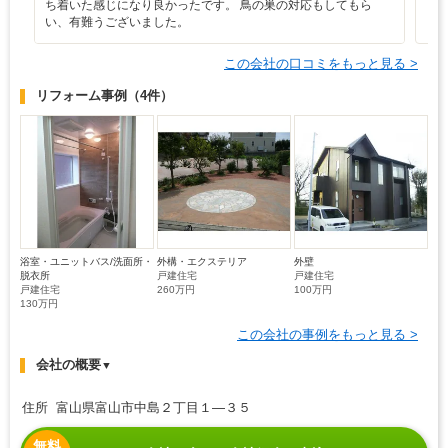
ち着いた感じになり良かったです。 鳥の巣の対応もしてもら
ま
い、有難うございました。
この会社の口コミをもっと見る >
リフォーム事例
（4件）
浴室・ユニットバス/洗面所・
外構・エクステリア
外壁
脱衣所
戸建住宅
戸建住宅
戸建住宅
260万円
100万円
130万円
この会社の事例をもっと見る >
会社の概要
▼
住所 富山県富山市中島２丁目１―３５
無料