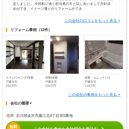
定しました。 今回粘り強く担当者の方と話し合いをして方針決
めができ、イメージ通りのリフォームができ…
この会社の口コミをもっと見る >
リフォーム事例
（12件）
トイレ/リビング/洋室
洋室/洋室
浴室・ユニットバス
戸建住宅
戸建住宅
戸建住宅
550万円
150万円
119万円
この会社の事例をもっと見る >
会社の概要
▼
住所 石川県金沢市藤江北4丁目303番地
無料
この会社を含めた会社紹介を申込む