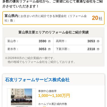
多数の優良リフォーム会社から、ご要望に応じて最適な会社をご紹
介させていただきます！
富山県
内
にお住まいの方に紹介できる加盟会社（リフォーム会
20
社
社）数：
富山県
主要エリアのリフォーム会社ご紹介実績
3590
3053
富山市
高岡市
件
件
3053
2318
射水市
下新川郡
件
件
※2026年8月のご紹介実績の一例です。
他の地域でもリフォーム会社をご紹介しております。
石友リフォームサービス株式会社
事例中心価格帯
1,000〜1,100万円
ホームプロ累計成約件数