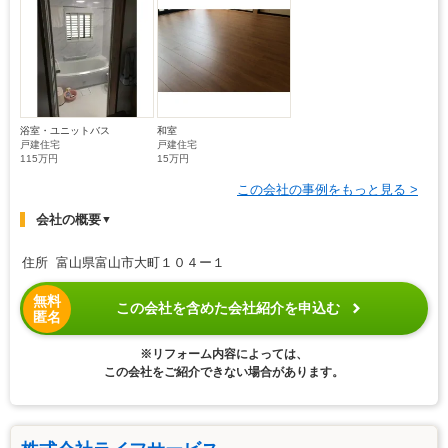
浴室・ユニットバス
和室
戸建住宅
戸建住宅
115万円
15万円
この会社の事例をもっと見る >
会社の概要
▼
住所 富山県富山市大町１０４ー１
無料
この会社を含めた会社紹介を申込む
匿名
※リフォーム内容によっては、
この会社をご紹介できない場合があります。