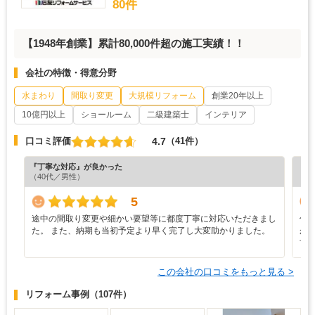
80件
【1948年創業】累計80,000件超の施工実績！！
会社の特徴・得意分野
水まわり
間取り変更
大規模リフォーム
創業20年以上
10億円以上
ショールーム
二級建築士
インテリア
4.7
口コミ評価
（41件）
『丁寧な対応』が良かった
『デ
（40代／男性）
（6
5
途中の間取り変更や細かい要望等に都度丁寧に対応いただきまし
仕
た。 また、納期も当初予定より早く完了し大変助かりました。
が
甘
この会社の口コミをもっと見る >
リフォーム事例
（107件）