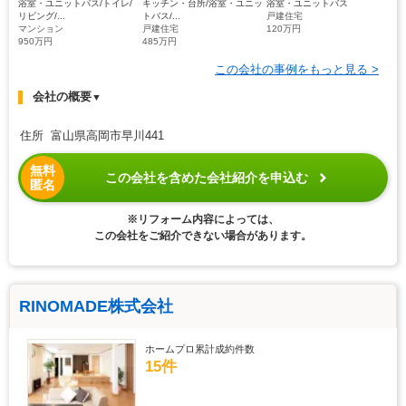
浴室・ユニットバス/トイレ/
キッチン・台所/浴室・ユニッ
浴室・ユニットバス
リビング/...
トバス/...
戸建住宅
マンション
戸建住宅
120万円
950万円
485万円
この会社の事例をもっと見る >
会社の概要
▼
住所 富山県高岡市早川441
無料
この会社を含めた会社紹介を申込む
匿名
※リフォーム内容によっては、
この会社をご紹介できない場合があります。
RINOMADE株式会社
ホームプロ累計成約件数
15件