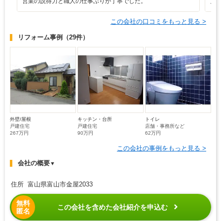
営業の説得力と職人の仕事ぶりが丁寧でした。
見
この会社の口コミをもっと見る >
リフォーム事例
（29件）
外壁/屋根
キッチン・台所
トイレ
戸建住宅
戸建住宅
店舗・事務所など
267万円
90万円
62万円
この会社の事例をもっと見る >
会社の概要
▼
住所 富山県富山市金屋2033
無料
この会社を含めた会社紹介を申込む
匿名