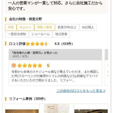
一人の営業マンが一貫して対応。さらに自社施工だから
安心です。
会社の特徴・得意分野
内装
水まわり
間取り変更
創業20年以上
自社職人
一貫担当者制
ショールーム
地元密着
4.5
口コミ評価
（419件）
『担当者の人柄・説明力』が良かった
『納
（60代／女性）
（5
5
当初から全体のスケジュール感など教えていただき、また相談し
非
た件(フローリングの修理やトイレの内装など)も的確なアドバイ
て
スをいただいたので助かりました。リフォー…
この会社の口コミをもっと見る >
リフォーム事例
（309件）