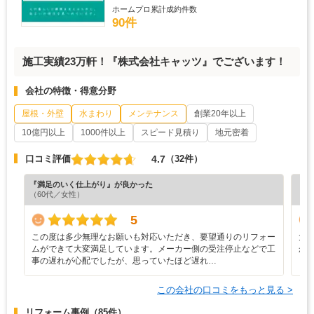
ホームプロ累計成約件数
90件
施工実績23万軒！『株式会社キャッツ』でございます！
会社の特徴・得意分野
屋根・外壁
水まわり
メンテナンス
創業20年以上
10億円以上
1000件以上
スピード見積り
地元密着
4.7
口コミ評価
（32件）
『満足のいく仕上がり』が良かった
『分
（60代／女性）
（6
5
この度は多少無理なお願いも対応いただき、要望通りのリフォー
大
ムができて大変満足しています。メーカー側の受注停止などで工
か
事の遅れが心配でしたが、思っていたほど遅れ…
この会社の口コミをもっと見る >
リフォーム事例
（85件）