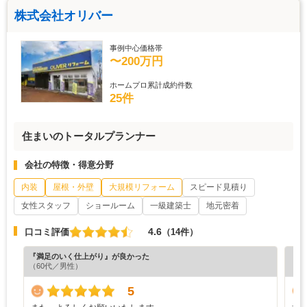
株式会社オリバー
事例中心価格帯
〜200万円
ホームプロ累計成約件数
25件
住まいのトータルプランナー
会社の特徴・得意分野
内装
屋根・外壁
大規模リフォーム
スピード見積り
女性スタッフ
ショールーム
一級建築士
地元密着
4.6
口コミ評価
（14件）
『満足のいく仕上がり』が良かった
『丁
（60代／男性）
（4
5