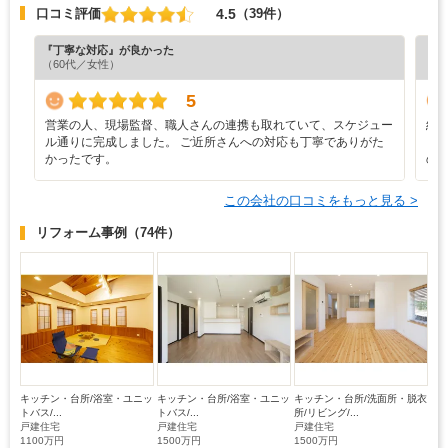
4.5
口コミ評価
（39件）
『丁寧な対応』が良かった
『プ
（60代／女性）
（6
5
営業の人、現場監督、職人さんの連携も取れていて、スケジュー
結
ル通りに完成しました。 ご近所さんへの対応も丁寧でありがた
く
かったです。
の
この会社の口コミをもっと見る >
リフォーム事例
（74件）
キッチン・台所/浴室・ユニッ
キッチン・台所/浴室・ユニッ
キッチン・台所/洗面所・脱衣
トバス/...
トバス/...
所/リビング/...
戸建住宅
戸建住宅
戸建住宅
1100万円
1500万円
1500万円