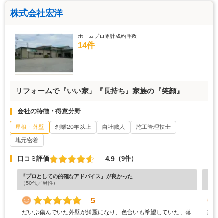
株式会社宏洋
ホームプロ累計成約件数
14件
リフォームで『いい家』『長持ち』家族の『笑顔』
会社の特徴・得意分野
屋根・外壁
創業20年以上
自社職人
施工管理技士
地元密着
4.9
口コミ評価
（9件）
『プロとしての的確なアドバイス』が良かった
『素
（50代／男性）
（5
5
だいぶ傷んでいた外壁が綺麗になり、色合いも希望していた、落
家