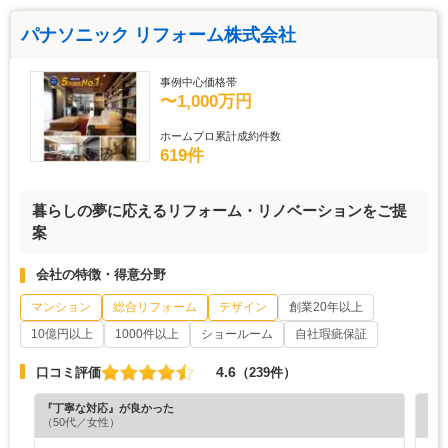
パナソニック リフォーム株式会社
事例中心価格帯
〜1,000万円
ホームプロ累計成約件数
619件
暮らしの夢に応えるリフォーム・リノベーションをご提
案
会社の特徴・得意分野
マンション
総合リフォーム
デザイン
創業20年以上
10億円以上
1000件以上
ショールーム
自社瑕疵保証
4.6
口コミ評価
（239件）
『丁寧な対応』が良かった
『分
（50代／女性）
（6