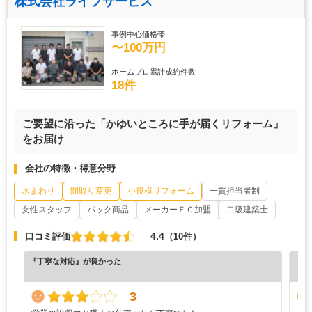
株式会社ライフサービス
事例中心価格帯
〜100万円
ホームプロ累計成約件数
18件
ご要望に沿った「かゆいところに手が届くリフォーム」
をお届け
会社の特徴・得意分野
水まわり
間取り変更
小規模リフォーム
一貫担当者制
女性スタッフ
パック商品
メーカーＦＣ加盟
二級建築士
4.4
口コミ評価
（10件）
『丁寧な対応』が良かった
『素
（5
3