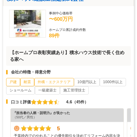
事例中心価格帯
〜600万円
ホームプロ累計成約件数
89件
【ホームプロ表彰実績あり】積水ハウス技術で長く住め
る家へ
会社の特徴・得意分野
戸建
耐震
外構・エクステリア
10億円以上
1000件以上
ショールーム
一級建築士
施工管理技士
4.6
口コミ評価
（45件）
『担当者の人柄・説明力』が良かった
『担
（50代／男性）
（6
5
予算枠内でのやれることの優先順位を決めてリフォーム内容を決
多