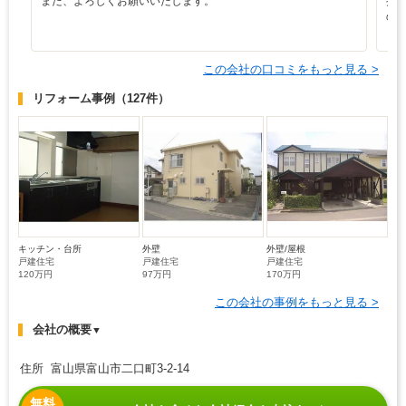
また、よろしくお願いいたします。
担
の
この会社の口コミをもっと見る >
リフォーム事例
（127件）
キッチン・台所
外壁
外壁/屋根
戸建住宅
戸建住宅
戸建住宅
120万円
97万円
170万円
この会社の事例をもっと見る >
会社の概要
▼
住所 富山県富山市二口町3-2-14
無料