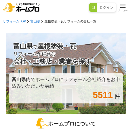
ログイン
メニュー
リフォームTOP
富山県
屋根塗装・瓦リフォームの会社一覧
富山県
屋根塗装・瓦
で
リフォームが得意な
会社・工務店・業者を探す
富山県
内
でホームプロにリフォーム会社紹介をお申
込みいただいた実績
5511
件
ホームプロについて