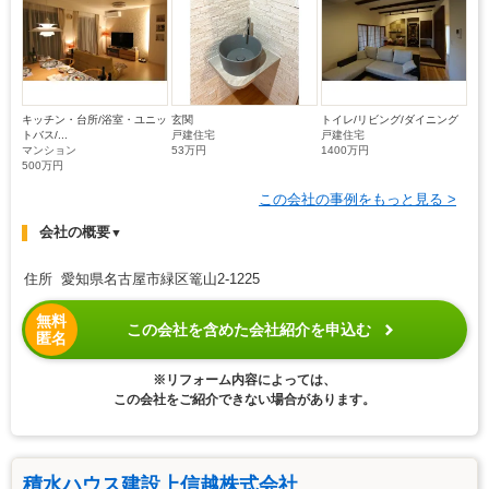
キッチン・台所/浴室・ユニッ
玄関
トイレ/リビング/ダイニング
トバス/...
戸建住宅
戸建住宅
マンション
53万円
1400万円
500万円
この会社の事例をもっと見る >
会社の概要
▼
住所 愛知県名古屋市緑区篭山2-1225
無料
この会社を含めた会社紹介を申込む
匿名
※リフォーム内容によっては、
この会社をご紹介できない場合があります。
積水ハウス建設上信越株式会社