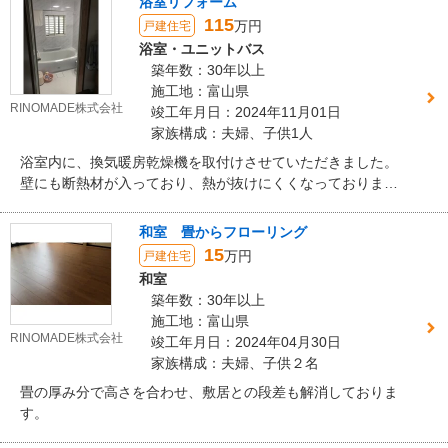
浴室リフォーム
115
万円
戸建住宅
浴室・ユニットバス
築年数：30年以上
施工地：富山県
RINOMADE株式会社
竣工年月日：2024年11月01日
家族構成：夫婦、子供1人
浴室内に、換気暖房乾燥機を取付けさせていただきました。
壁にも断熱材が入っており、熱が抜けにくくなっておりま
す。 出入りもバリアフリーにすることにより、つまずく心配
も少なくなっております。
和室 畳からフローリング
15
万円
戸建住宅
和室
築年数：30年以上
施工地：富山県
RINOMADE株式会社
竣工年月日：2024年04月30日
家族構成：夫婦、子供２名
畳の厚み分で高さを合わせ、敷居との段差も解消しておりま
す。