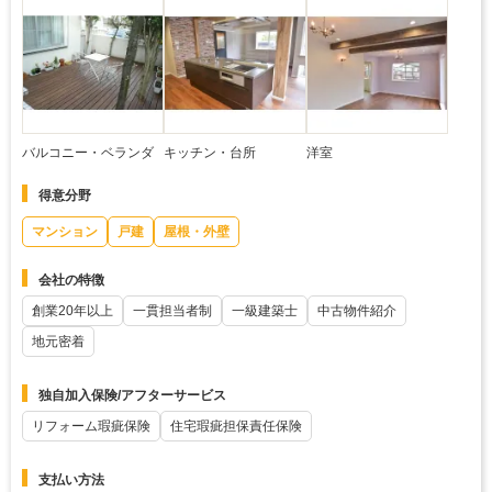
バルコニー・ベランダ
キッチン・台所
洋室
得意分野
マンション
戸建
屋根・外壁
会社の特徴
創業20年以上
一貫担当者制
一級建築士
中古物件紹介
地元密着
独自加入保険/アフターサービス
リフォーム瑕疵保険
住宅瑕疵担保責任保険
支払い方法