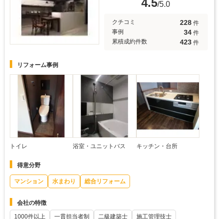
4.5
/5.0
228
クチコミ
件
34
事例
件
423
累積成約件数
件
リフォーム事例
トイレ
浴室・ユニットバス
キッチン・台所
得意分野
マンション
水まわり
総合リフォーム
会社の特徴
1000件以上
一貫担当者制
二級建築士
施工管理技士