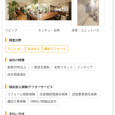
リビング
キッチン・台所
浴室・ユニットバス
得意分野
マンション
水まわり
総合リフォーム
会社の特徴
創業20年以上
一貫担当者制
女性スタッフ
インテリア
自社瑕疵保証
独自加入保険/アフターサービス
リフォーム瑕疵保険
生産物賠償責任保険
請負業者責任保険
建設工事保険
OB向け情報誌送付
支払い方法