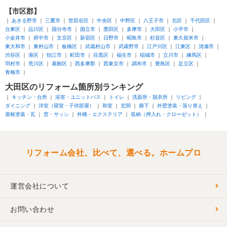
【市区郡】
あきる野市
三鷹市
世田谷区
中央区
中野区
八王子市
北区
千代田区
台東区
品川区
国分寺市
国立市
墨田区
多摩市
大田区
小平市
小金井市
府中市
文京区
新宿区
日野市
昭島市
杉並区
東久留米市
東大和市
東村山市
板橋区
武蔵村山市
武蔵野市
江戸川区
江東区
清瀬市
渋谷区
港区
狛江市
町田市
目黒区
福生市
稲城市
立川市
練馬区
羽村市
荒川区
葛飾区
西多摩郡
西東京市
調布市
豊島区
足立区
青梅市
大田区
のリフォーム箇所別ランキング
キッチン・台所
浴室・ユニットバス
トイレ
洗面所・脱衣所
リビング
ダイニング
洋室（寝室・子供部屋）
和室
玄関
廊下
外壁塗装・張り替え
屋根塗装・瓦
窓・サッシ
外構・エクステリア
収納（押入れ・クローゼット）
リフォーム会社、比べて、選べる。ホームプロ
運営会社について
お問い合わせ