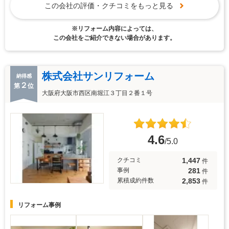
この会社の評価・クチコミをもっと見る
※リフォーム内容によっては、
この会社をご紹介できない場合があります。
株式会社サンリフォーム
納得感
２
第
位
大阪府大阪市西区南堀江３丁目２番１号
4.6
/5.0
1,447
クチコミ
件
281
事例
件
2,853
累積成約件数
件
リフォーム事例