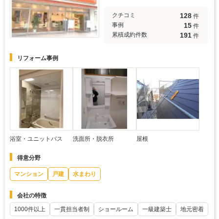
128
クチコミ
件
15
事例
件
191
累積成約件数
件
リフォーム事例
浴室・ユニットバス
洗面所・脱衣所
屋根
得意分野
マンション
戸建
水まわり
会社の特徴
1000件以上
一貫担当者制
ショールーム
一級建築士
地元密着