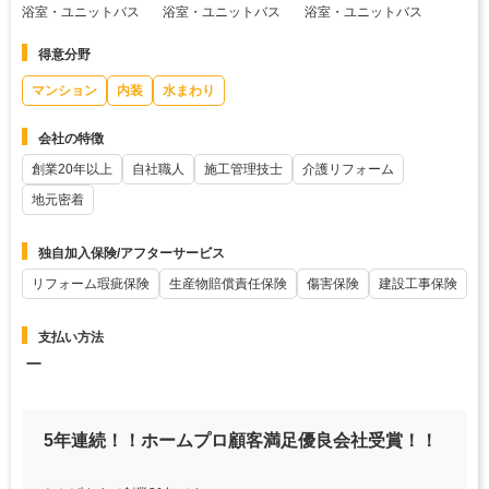
浴室・ユニットバス
浴室・ユニットバス
浴室・ユニットバス
得意分野
マンション
内装
水まわり
会社の特徴
創業20年以上
自社職人
施工管理技士
介護リフォーム
地元密着
独自加入保険/アフターサービス
リフォーム瑕疵保険
生産物賠償責任保険
傷害保険
建設工事保険
支払い方法
ー
5年連続！！ホームプロ顧客満足優良会社受賞！！