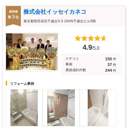
株式会社イッセイカネコ
納得感
３
第
位
東京都世田谷区千歳台3-3-16HN千歳台ビル5階
4.9
/5.0
150
クチコミ
件
37
事例
件
244
累積成約件数
件
リフォーム事例