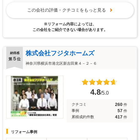
この会社の評価・クチコミをもっと見る
※リフォーム内容によっては、
この会社をご紹介できない場合があります。
株式会社フジタホームズ
納得感
５
第
位
神奈川県横浜市港北区新吉田東４－２－６
4.8
/5.0
260
クチコミ
件
57
事例
件
417
累積成約件数
件
リフォーム事例