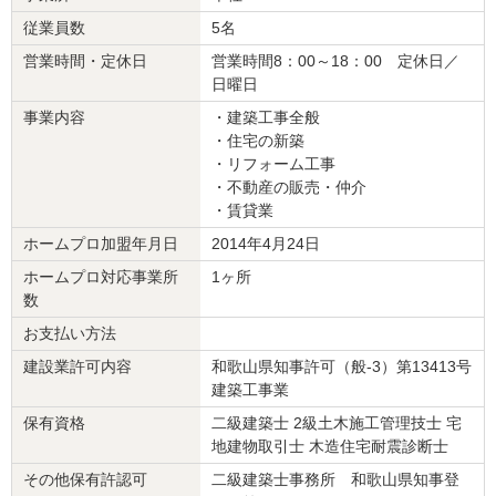
従業員数
5名
スケジュール通りに素早く仕上げていただき満足しています。担当
の方はレスポンスが早く、取り繕ったセールストークもなく信頼感
営業時間・定休日
営業時間8：00～18：00 定休日／
があります。また、引越入居直後にも水回りで相談をしたところ即
日曜日
日駆けつけていただき、ちょっとした修繕をサービスでやっていた
事業内容
・建築工事全般
だきました。バタバタとしている中で大変助かり、感謝の一言に尽
・住宅の新築
きます。
・リフォーム工事
・不動産の販売・仲介
この会社に決めた理由
・賃貸業
見積りをお願いした施工業者の中で提示が一番早く、簡にして要を
ホームプロ加盟年月日
2014年4月24日
得ていたから。
ホームプロ対応事業所
1ヶ所
数
リフォーム会社からの返答
お支払い方法
この度は数ある建設会社の中から弊社を選んで頂きありがとうござ
建設業許可内容
和歌山県知事許可（般-3）第13413号
います。何かありましたらいつでもご連絡ください。すぐ対応させ
建築工事業
ていただきます。今後ともよろしくお願いいたします。
保有資格
二級建築士 2級土木施工管理技士 宅
建物のタイプ
： マンション
地建物取引士 木造住宅耐震診断士
リフォーム箇所
：
キッチン・台所
、
洋室
、
和室
その他保有許認可
二級建築士事務所 和歌山県知事登
価格
： 1,000,000円