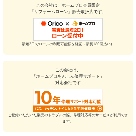
たことがあったため。
この会社は、ホームプロ会員限定
「リフォームローン」販売取扱店です。
リフォーム会社からの返答
大変満足の評価いただき大変恐縮です。
今後ともよろしくお願いいたします。
何かありましたら気軽に連絡ください。
最短2日でローンの利用可能額を確認（最長180回払い）
建物のタイプ
： 戸建住宅
リフォーム箇所
：
洋室
、
収納
価格
： 110,000円
この会社は、
施工地
：
和歌山県
和歌山市
「ホームプロあんしん修理サポート」
築年数
： 30年以上
対応会社です
工事完了日
： 2023年6月19日
『工事中のきめ細かな配慮』が良かった
（50代/男性）
5
ご登録いただいた製品のトラブルの際、修理対応等のサービスが利用でき
ます。
迅速で丁寧な対応ありがとうございました。
本当に親身になって対応してくれました。