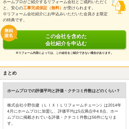
ホームプロがご紹介するリフォーム会社とご成約いただく
ていただきます。今後ともよろしくお願いいたします。
と、安心の
工事完成保証（無料）
が受けられます。
※リフォーム会社紹介にお申込みいただいた会員さま限定
建物のタイプ
： 戸建住宅
の特典です。
リフォーム箇所
：
浴室・ユニットバス
、
トイレ
、
洗面所・脱衣所
価格
： 1,540,000円
施工地
：
和歌山県
岩出市
この会社を含めた
築年数
： 21〜25年
会社紹介を申込む
工事完了日
： 2020年12月3日
※リフォーム内容によっては、この会社をご紹介できない場合があります。
『丁寧な対応』が良かった
（50代/女性）
5
まとめ
前回、前々回もお世話になり綺麗に仕上げて頂きました。
ホームプロでの評価平均と評価・クチコミ件数はどのくらい？
天候の影響で工期が延びてしまいましたが、無事に仕上げていただ
き感謝しています。
仕上がり補修の対応も迅速にしていただけて良かったです。
株式会社小野住建（ＬＩＸＩＬリフォームチェーン）は2014年
ありがとうございました。
4月にホームプロに加盟し、評価平均は5点満点中4.8点、ホー
ムプロに掲載されている評価・クチコミ件数は56件になりま
この会社に決めた理由
す。