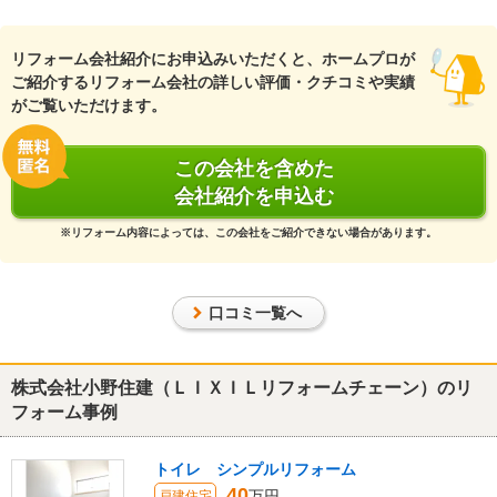
『納得の価格』が良かった
（50代/男性）
リフォーム会社紹介にお申込みいただくと、ホームプロが
5
ご紹介するリフォーム会社の詳しい評価・クチコミや実績
がご覧いただけます。
・丁寧に施工していただき、こちらが依頼した作業以上に使い勝手
に配慮いただき、追加作業していただいたので、便利になりまし
た。
この会社を含めた
会社紹介を申込む
この会社に決めた理由
※リフォーム内容によっては、この会社をご紹介できない場合があります。
・担当者が信頼できると思ったから
・価格が割安だと思ったから
口コミ一覧へ
リフォーム会社からの返答
ご協力頂き有難う御座いました。又いつでも連絡下さい。
宜しくお願いします。
株式会社小野住建（ＬＩＸＩＬリフォームチェーン）のリ
フォーム事例
建物のタイプ
： 戸建住宅
リフォーム箇所
：
洋室
、
和室
価格
： 537,350円
トイレ シンプルリフォーム
施工地
：
和歌山県
海南市
40
万円
戸建住宅