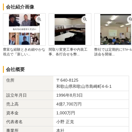
また、機会があればお願いします。
会社紹介画像
この会社に決めた理由
担当者が大変信頼出来ると感じだから。
リフォーム会社からの返答
弊社を選んでいただきありがとうございます。
豊富な経験ときめ細やかな
間取り変更工事や内装工
弊社では定期的にﾘﾌｫｰ
今後ともよろしくお願いいたします。
視点で『新しい...
事、各打合せを弊...
談会を開催...
建物のタイプ
： 戸建住宅
会社概要
リフォーム箇所
：
キッチン・台所
、
トイレ
、
洗面所・脱衣所
、
リビング
、
ダイ
ニング
、
廊下
住所
〒640-8125
価格
： 658,000円
和歌山県和歌山市島崎町4-6-1
施工地
：
和歌山県
海草郡紀美野町
築年数
： 26〜30年
設立年月日
1996年8月3日
工事完了日
： 2021年11月5日
売上高
4億7,700万円
資本金
1,000万円
『担当者の人柄・説明力』が良かった
（50代/男性）
代表者名
小野 正克
5
事業所
本社