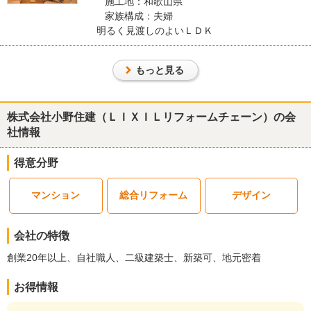
施工地：和歌山県
いつもお声がけしていただきありがとうございます。
家族構成：夫婦
明るく見渡しのよいＬＤＫ
工事のなかで至らない点あり申し訳ございませんでした。
今後も何かありましたご気軽にお声がけください。
もっと見る
建物のタイプ
： 戸建住宅
リフォーム箇所
：
キッチン・台所
株式会社小野住建（ＬＩＸＩＬリフォームチェーン）の会
価格
： 1,180,000円
施工地
：
和歌山県
和歌山市
社情報
築年数
： 30年以上
工事完了日
： 2023年6月29日
得意分野
『担当者の人柄・説明力』が良かった
（60代/男性）
マンション
総合リフォーム
デザイン
5
会社の特徴
次回以降もよろしくお願いします。
創業20年以上、自社職人、二級建築士、新築可、地元密着
この会社に決めた理由
お得情報
担当者の人柄が気に入ったのと以前に別の工事で施行していただい