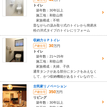
築年数
： 30年以上
トイレ
工事完了日
： 2023年9月26日
築年数：30年以上
施工地：和歌山県
『丁寧な対応』が良かった
（50代/女性）
家族構成：不明
昔ながらの汲み取り式のトイレから簡易水
5
栓の洋式タイプのトイレにリフォーム
収納力ＵＰトイレ
見積については何度もやり直して頂き営業者さんには感謝しかない
30
です。
万円
戸建住宅
工事については、工期通り進めて貰えたので助かりました。養生の
トイレ
部分ではもう少ししっかりして貰えてたら補修も少なかったと思い
築年数：21〜25年
ます。
施工地：和歌山県
アフターケアは補修以上の事をしていただけたので快適になりまし
家族構成：夫婦、子供
た。
通常タンクがある部分にタンクをみえなく
ありがとうございました。
して、かつ収納機能があるトイレなのです
っきりしたトイレにリフォーム。
この会社に決めた理由
古民家リノベーション
350
万円
戸建住宅
以前にリフォームをお願いした経緯もあり今回も依頼しました。
リビング
築年数：30年以上
リフォーム会社からの返答