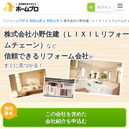
ログイン
メニュー
リフォームTOP
和歌山県
和歌山市
株式会社小野住建（ＬＩＸＩＬリフォームチ
株式会社小野住建（ＬＩＸＩＬリフォー
ムチェーン）
など
信頼できるリフォーム会社
が
すぐに見つかる！
この会社を含めた
会社紹介を申込む