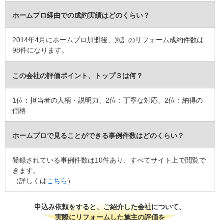
相見積もりもしましたが、以前工事をしていただいた安心と信頼感
があり決めました。
ホームプロ経由での成約実績はどのくらい？
リフォーム会社からの返答
2014年4月にホームプロ加盟後、累計のリフォーム成約件数は
98件になります。
いつもお声がけ頂きありがとうございます。
まだまだ至らない点多いかと思いますが、今後ともお付き合いよろ
しいお願いいたします。
この会社の評価ポイント、トップ３は何？
建物のタイプ
： 戸建住宅
1位：担当者の人柄・説明力、2位：丁寧な対応、2位：納得の
リフォーム箇所
：
トイレ
価格
価格
： 1,650,000円
施工地
：
和歌山県
和歌山市
築年数
： 26〜30年
ホームプロで見ることができる事例件数はどのくらい？
工事完了日
： 2020年10月30日
登録されている事例件数は10件あり、すべてサイト上で閲覧で
きます。
（詳しくは
こちら
）
申込み依頼をすると、ご紹介した会社について、
実際にリフォームした施主の評価を