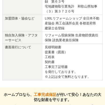
録 第６３号
施工地
：
和歌山県
和歌山市
築年数
： 26〜30年
宅地建物取引業免許 和歌山県知事
工事完了日
： 2021年1月22日
（３）第３７２０号
加盟団体・協会など
LIXILリフォームショップ 全日本不動
『納得の価格』が良かった
（30代/女性）
産協会 商工会議所会員 各都道府県
建築士会登録
5
独自加入保険・アフタ
リフォーム瑕疵保険 生産物賠償責任
ーサービス
保険 請負業者責任保険
元々4日間予定でしたが、3日で終わりお風呂に早く入れてありがた
書面発行について
見積明細書
かったです。
提案書（図面）
施工中は仕事もあり、鍵を預けての施工になりましたが、きちんと
工程表
して頂けて感謝しております。
契約書
工事完了証明書
この会社に決めた理由
を発行しております。
家から近く、洗面台にあまり主流ではないメーカーを希望しました
※上記は全て無料となります。
が、それにも応えて頂けました。
リフォーム会社からの返答
ホームプロなら、
工事完成保証
が付いて安心！あなたの大
この度は数ある建設会社の中から弊社を選んで頂きありがとうござ
切な財産を守ります。
います。何かありましたらいつでもご連絡ください。すぐ対応させ