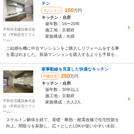
チン
150
万円
マンション
キッチン・台所
築年数：16〜20年
平和住宅建設株式会
施工地：京都府
社（平和住宅リフォ
家族構成：夫婦
ーム）
ご結婚を機に中古マンションをご購入しリフォームをする事
を選ばれました。新築マンションを購入するよりも予算を抑
えつつ、理想のお住まいの完成にご満足いただきました。
家事動線を見直した快適なキッチン
250
万円
戸建住宅
キッチン・台所
築年数：30年以上
施工地：京都府
平和住宅建設株式会
家族構成：大人2人
社（平和住宅リフォ
ーム）
スケルトン解体を経て、基礎・断熱・耐震改修で住宅性能を
向上。間取りを刷新し、広々としたLDKや使いやすい水回
り、安全な階段への架け替えを行いました。安心と快適さを