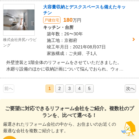
両立した、暮らしやすい住まいです。
大容量収納とデスクスペースも備えたキッ
チン
180
万円
戸建住宅
キッチン・台所
築年数：26〜30年
株式会社井尻ハウビ
施工地：京都府
ング
竣工年月日：2021年08月07日
家族構成：ご夫婦、子1人
外壁塗装と1階全体のリフォームをさせていただきました。
水廻り設備のほかに収納計画について悩んでおられ、ウォー
クスルークローゼットの設置や使いやすい収納をご提案。 快
適にお過ごしいただいております。
前へ
1
2
3
4
5
次へ
ご要望に対応できるリフォーム会社をご紹介。複数社のプ
ランを、比べて選べる！
厳選されたリフォーム会社の中から、お住まいのお近くの
最適な会社を複数ご紹介します。