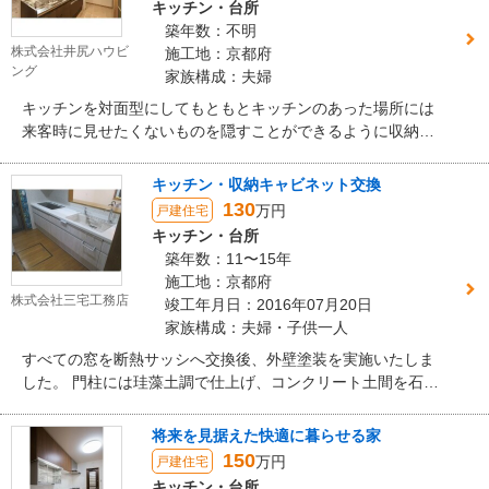
キッチン・台所
築年数：不明
株式会社井尻ハウビ
施工地：京都府
ング
家族構成：夫婦
キッチンを対面型にしてもともとキッチンのあった場所には
来客時に見せたくないものを隠すことができるように収納棚
の前に扉を設置しました。
キッチン・収納キャビネット交換
130
万円
戸建住宅
キッチン・台所
築年数：11〜15年
施工地：京都府
株式会社三宅工務店
竣工年月日：2016年07月20日
家族構成：夫婦・子供一人
すべての窓を断熱サッシへ交換後、外壁塗装を実施いたしま
した。 門柱には珪藻土調で仕上げ、コンクリート土間を石ク
ォークストーン乱貼りしました。 外観がとても綺麗に生まれ
変わりました。
将来を見据えた快適に暮らせる家
150
万円
戸建住宅
キッチン・台所