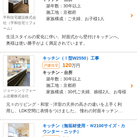
築年数：30年以上
施工地：京都府
平和住宅建設株式会
家族構成：ご夫婦、お子様1人
社（平和住宅リフォ
ーム）
生活スタイルの変化に伴い、対面式から壁付けキッチンへ。
奥様は使い勝手がよく満足されています。
キッチン（Ⅰ型W2550）工事
120
万円
戸建住宅
キッチン・台所
築年数：30年以上
施工地：京都府
ジョーシンリフォー
家族構成：30代ご夫婦、娘様2人、お母様
ム近畿株式会社
元々のリビング・和室・洋室の天井の高さの違いを上手く利
用し、LDK空間に表情をつけました。 憧れの対面キッチンを
実現し、コンロ横に調味料を置くニッチを設け、キッチンま
わりをスッキリ保てるようご提案。
キッチン（無垢材使用・Ｗ2100サイズ・カ
ウンター・ニッチ）