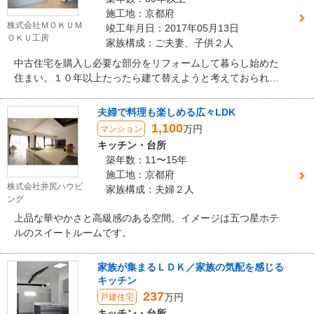
施工地：京都府
株式会社ＭＯＫＵＭ
竣工年月日：2017年05月13日
ＯＫＵ工房
家族構成：ご夫妻、子供２人
中古住宅を購入し必要な部分をリフォームして暮らし始めた
住まい。１０年以上たったら建て替えようと考えておられま
した。 時期がきて実際に【建て替えかリフォームか】をじっ
くりご検討された結果、１階をスケルトンリフォームするこ
夫婦で料理も楽しめる広々LDK
とになりました。 家族みんなで付箋に意見を書くことから始
1,100
万円
マンション
まったリフォーム。話しているうちにどんどん話が広がり、
キッチン・台所
今回はとことん納得のできる住まいにしたいと思われたそう
築年数：11〜15年
です。 家族のくつろぎの場であるＬＤＫは、床に無垢のナラ
施工地：京都府
材、壁は珪藻土壁と、自然材を用いた気持ちの良い空間に。
株式会社井尻ハウビ
家族構成：夫婦２人
ペニンシュラ型のキッチンも明るく使いやすい！とご満足い
ング
ただけました。
上品な華やかさと高級感のある空間。イメージは五つ星ホテ
ルのスイートルームです。
家族が集まるＬＤＫ／家族の気配を感じる
キッチン
237
万円
戸建住宅
キッチン・台所