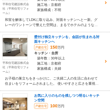
平和住宅建設株式会
施工地：京都府
社（平和住宅リフォ
家族構成：不明
ーム）
和室を解体してLDKに取り込み、対面キッチンへと一新。グ
レーのワントーンで整えた空間は、まるでホテルのような上
質さが漂います。キッチンとダイニングを横並びにして家事
動線をスムーズにし、ロールスクリーンで個室化できる可変
壁付け独立キッチンを、会話が生まれる対
性も持たせました。玄関や水回りの収納・機能性も追求し
面キッチンへ
た、余白を楽しむ住まいです。
150
万円
戸建住宅
キッチン・台所
築年数：30年以上
平和住宅建設株式会
施工地：京都府
社（平和住宅リフォ
家族構成：夫婦
ーム）
お子様の巣立ちをきっかけに、ご夫婦二人の生活に合わせて
住まいをリフォームされました。 使いやすさと広さを重視
し、毎日の暮らしがより快適になる空間に。 生活動線や居心
地に配慮した、ゆとりのある住まいへと生まれ変わりまし
お気に入りのものを残しつつ明るいキッチ
た。
ン空間
100
万円
戸建住宅