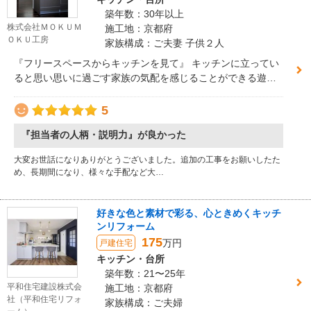
築年数：30年以上
株式会社ＭＯＫＵＭ
施工地：京都府
ＯＫＵ工房
家族構成：ご夫妻 子供２人
『フリースペースからキッチンを見て』 キッチンに立ってい
ると思い思いに過ごす家族の気配を感じることができる遊び
心のある住まいです。
5
『担当者の人柄・説明力』が良かった
大変お世話になりありがとうございました。追加の工事をお願いしたた
め、長期間になり、様々な手配など大…
好きな色と素材で彩る、心ときめくキッチ
ンリフォーム
175
万円
戸建住宅
キッチン・台所
築年数：21〜25年
平和住宅建設株式会
施工地：京都府
社（平和住宅リフォ
家族構成：ご夫婦