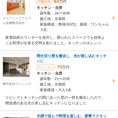
84
万円
戸建住宅
キッチン・台所
築年数：26〜30年
ジョーシンリフォー
施工地：京都府
ム近畿株式会社
家族構成：奥様(50代)、娘様、ワンちゃん
３匹
家電収納カウンターを造作し、限られたスペースでも効率よ
くお料理が出来る空間を創りました。キッチンのオレンジ色
で、お部屋全体のイメージも明るくなりました。
間仕切り壁を撤去し、光が差し込むキッチ
ンに
70
万円
マンション
キッチン・台所
築年数：21〜25年
株式会社ワンシング
施工地：京都府
家族構成：大人1名
リビングとキッチンの間に合った壁の一部を撤去したので、
開放感のある光が差し込むキッチンになりました
夫婦で並んで料理を楽しむ、家事ラクキッ