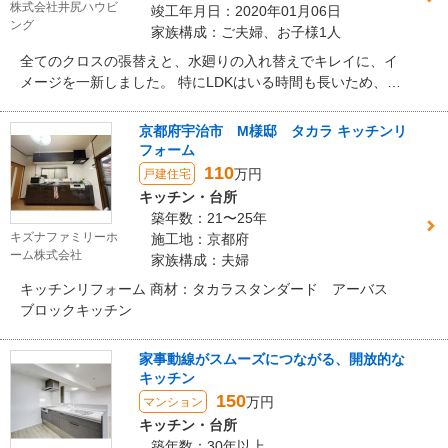
株式会社井尻ハウビ
竣工年月日：2020年01月06日
ング
家族構成：ご夫婦、お子様1人
全てのクロスの張替えと、水廻りの入れ替えでキレイに、イ
メージを一新しました。 特にLDKはいる時間も長いため、こ
だわりの空間に仕上がりました。 キッチンを壁付けのI型から
対面になるII型にし、DKには床暖房を入れ快適に暮らしてい
京都府宇治市 M様邸 タカラ キッチンリ
ただける空間に。 同じ空間にお子様が勉強できるワークスペ
フォーム
ースと、造作の洗面スペースまで詰めこんでいます。
110
万円
戸建住宅
キッチン・台所
築年数：21〜25年
キズナファミリーホ
施工地：京都府
ーム株式会社
家族構成：夫婦
キッチンリフォーム 商材：タカラスタンダード アーバス
ブロックキッチン
家事動線がスムーズにつながる、開放的な
キッチン
150
万円
マンション
キッチン・台所
築年数：30年以上