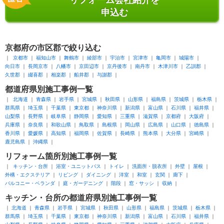
リフォーム会社紹介を
申込む
京都府
の市区郡で絞り込む
京都市
福知山市
舞鶴市
綾部市
宇治市
宮津市
亀岡市
城陽市
向日市
長岡京市
八幡市
京田辺市
京丹後市
南丹市
木津川市
乙訓郡
久世郡
綴喜郡
相楽郡
船井郡
与謝郡
都道府県別
施工事例一覧
北海道
青森県
岩手県
宮城県
秋田県
山形県
福島県
茨城県
栃木県
群馬県
埼玉県
千葉県
東京都
神奈川県
新潟県
富山県
石川県
福井県
山梨県
長野県
岐阜県
静岡県
愛知県
三重県
滋賀県
京都府
大阪府
兵庫県
奈良県
和歌山県
鳥取県
島根県
岡山県
広島県
山口県
徳島県
香川県
愛媛県
高知県
福岡県
佐賀県
長崎県
熊本県
大分県
宮崎県
鹿児島県
沖縄県
リフォーム箇所別
施工事例一覧
キッチン・台所
浴室・ユニットバス
トイレ
洗面所・脱衣所
外壁
屋根
外構・エクステリア
リビング
ダイニング
洋室
和室
玄関
廊下
バルコニー・ベランダ
庭・ガーデニング
階段
窓・サッシ
収納
キッチン・台所
の都道府県別施工事例一覧
北海道
青森県
岩手県
宮城県
秋田県
山形県
福島県
茨城県
栃木県
群馬県
埼玉県
千葉県
東京都
神奈川県
新潟県
富山県
石川県
福井県