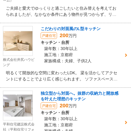
ーム）
ご夫婦と愛犬でゆっくりと過ごしたいと住み替えを考えてお
られましたが、なかなか条件にあう物件が見つからず、リフ
ォームを検討されご相談いただきました。間取りは大きく変
えずに開放的で”好き”が詰まった住まいに生まれ変わりまし
こだわりの対面風のL型キッチン
た。
200
万円
戸建住宅
キッチン・台所
築年数：30年以上
施工地：京都府
株式会社井尻ハウビ
家族構成：夫婦、子供2人
ング
明るくて開放的な空間に変わったLDK。 梁を活かしてアクセ
ントにすることでより広く感じられます。 ソファスペースは
ヌック風にお籠り感を出したり、デスクスペースも少し入り
込んだ空間にすることで視線がすべて通らず家族の気配を感
独立型から対面へ。抜群の収納力と開放感
じられる空間になりました。
を叶えた理想のキッチン
200
万円
戸建住宅
キッチン・台所
築年数：30年以上
平和住宅建設株式会
施工地：京都府
社（平和住宅リフォ