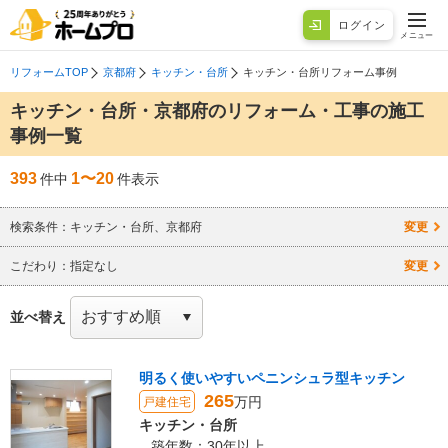
ログイン
メニュー
リフォームTOP
京都府
キッチン・台所
キッチン・台所リフォーム事例
キッチン・台所・京都府のリフォーム・工事の施工
事例一覧
393
1〜20
件中
件表示
検索条件：
キッチン・台所、京都府
変更
こだわり：
指定なし
変更
並べ替え
明るく使いやすいペニンシュラ型キッチン
265
万円
戸建住宅
キッチン・台所
築年数：30年以上