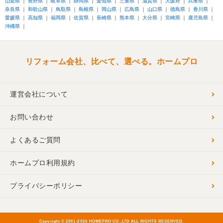
山梨県
長野県
岐阜県
静岡県
愛知県
三重県
滋賀県
大阪府
兵庫県
奈良県
和歌山県
鳥取県
島根県
岡山県
広島県
山口県
徳島県
香川県
愛媛県
高知県
福岡県
佐賀県
長崎県
熊本県
大分県
宮崎県
鹿児島県
沖縄県
リフォーム会社、比べて、選べる。ホームプロ
運営会社について
お問い合わせ
よくあるご質問
ホームプロ利用規約
プライバシーポリシー
Copyright © 2001-
2026 HOMEPRO CO.,LTD ALL RIGHTS RESERVED.