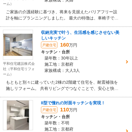
家族構成：夫婦
ーム）
ご家族の介護経験に基づき、将来を見据えたバリアフリー設
計を軸にプランニングしました。 最大の特徴は、車椅子での
利用も想定し、浴室・洗面・トイレの間取りを全面的に見直
して広い開口部の引き戸を採用した点です。あわせて、和室
収納充実で叶う、生活感を感じさせない美
をLDKと一体化し、可動式のスクリーンウォールを採用した
しいキッチン
ことにより、大勢で集まれる広々とした空間を確保。対面キ
160
万円
戸建住宅
ッチンへの変更やパントリー新設により、利便性と収納力も
キッチン・台所
向上させた、長く安心して暮らせる住まいになりました。
築年数：30年以上
平和住宅建設株式会
施工地：京都府
社（平和住宅リフォ
家族構成：大人3人
ーム）
もともと別々に建っていた2棟の2階建て住宅を、耐震補強を
施しリフォーム。 共有リビングでつなぐことで、安心と快適
さを両立して暮らせる住まいを実現しました。
II型で憧れの対面キッチンを実現！
110
万円
戸建住宅
キッチン・台所
築年数：不明
施工地：京都府