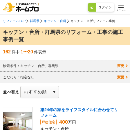
ログイン
メニュー
リフォームTOP
群馬県
キッチン・台所
キッチン・台所リフォーム事例
キッチン・台所・群馬県のリフォーム・工事の施工
事例一覧
162
1〜20
件中
件表示
検索条件：
キッチン・台所、群馬県
変更
こだわり：
指定なし
変更
並べ替え
築24年の家をライフスタイルに合わせてリ
フォーム
400
万円
戸建住宅
キッチン・台所