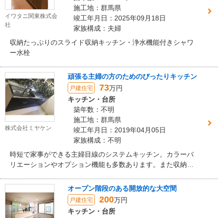
施工地：群馬県
イワタニ関東株式会
竣工年月日：2025年09月18日
社
家族構成：夫婦
収納たっぷりのスライド収納キッチン・浄水機能付きシャワ
ー水栓
頑張る主婦の方のためのぴったりキッチン
73
万円
戸建住宅
キッチン・台所
築年数：不明
施工地：群馬県
株式会社ミヤケン
竣工年月日：2019年04月05日
家族構成：不明
時短で家事ができる主婦目線のシステムキッチン。カラーバ
リエーションやオプション機能も多数あります。また収納ス
ペースもたっぷり！
オープン階段のある開放的な大空間
200
万円
戸建住宅
キッチン・台所