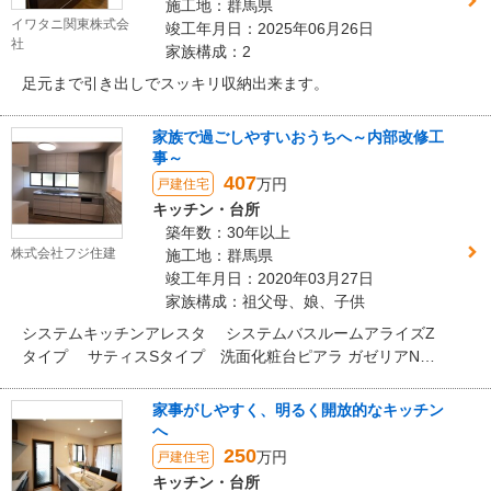
施工地：群馬県
イワタニ関東株式会
竣工年月日：2025年06月26日
社
家族構成：2
足元まで引き出しでスッキリ収納出来ます。
家族で過ごしやすいおうちへ～内部改修工
事～
407
万円
戸建住宅
キッチン・台所
築年数：30年以上
株式会社フジ住建
施工地：群馬県
竣工年月日：2020年03月27日
家族構成：祖父母、娘、子供
システムキッチンアレスタ システムバスルームアライズZ
タイプ サティスSタイプ 洗面化粧台ピアラ ガゼリアN
ラシッサS ラシッサDフロア
家事がしやすく、明るく開放的なキッチン
へ
250
万円
戸建住宅
キッチン・台所