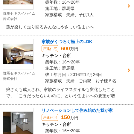
築年数：16〜20年
施工地：群馬県
群馬セキスイハイム
家族構成：夫婦、子供1人
株式会社
孫が楽しく走り回るみんなにやさしい住まいへ
家族がくつろぐ極上のLDK
600
万円
戸建住宅
キッチン・台所
築年数：16〜20年
施工地：群馬県
群馬セキスイハイム
竣工年月日：2016年12月26日
株式会社
家族構成：夫婦 ご両親 お子様６名
娘さんも成人され、家族のライフスタイルも変化したこと
で、「こうだったらいいのに」という住まいへの要望が増え
たことがリフォームのきっかけでした。 リフォームを通し
て、Ａ様ご家族の暮らしに合った住まいへと進化を遂げまし
リノベーションして住み始めた我が家
た！
150
万円
戸建住宅
キッチン・台所
築年数：16〜20年