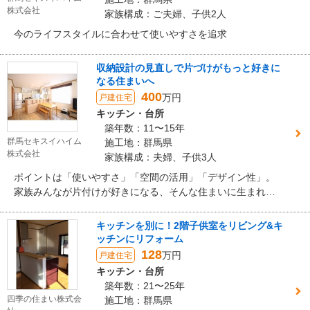
株式会社
家族構成：ご夫婦、子供2人
今のライフスタイルに合わせて使いやすさを追求
収納設計の見直しで片づけがもっと好きに
なる住まいへ
400
万円
戸建住宅
キッチン・台所
築年数：11〜15年
群馬セキスイハイム
施工地：群馬県
株式会社
家族構成：夫婦、子供3人
ポイントは「使いやすさ」「空間の活用」「デザイン性」。
家族みんなが片付けが好きになる、そんな住まいに生まれ変
わりました。
キッチンを別に！2階子供室をリビング&キ
ッチンにリフォーム
128
万円
戸建住宅
キッチン・台所
築年数：21〜25年
四季の住まい株式会
施工地：群馬県