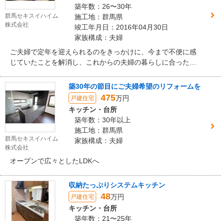
築年数：26〜30年
群馬セキスイハイム
施工地：群馬県
株式会社
竣工年月日：2016年04月30日
家族構成：夫婦
ご夫婦で定年を迎えられるのをきっかけに、今まで不便に感
じていたことを解消し、これからの夫婦の暮らしに合った住
まいにリフォームしたいと考えたK様。ご主人様は「足を伸ば
してお風呂に入れること」を希望され、奥様は「明るく開放
築30年の節目にご夫婦希望のリフォームを
的な空間とスムーズな家事動線」を希望されました。お二人
475
万円
戸建住宅
の希望を叶えるためのリフォームポイントは「動線配慮とス
キッチン・台所
ペース確保」。定年後を快適に楽しく暮らしていくためのさ
築年数：30年以上
まざまな工夫が凝らされた住まいが実現しました。
施工地：群馬県
群馬セキスイハイム
家族構成：夫婦
株式会社
オープンで広々としたLDKへ
収納たっぷりシステムキッチン
48
万円
戸建住宅
キッチン・台所
築年数：21〜25年