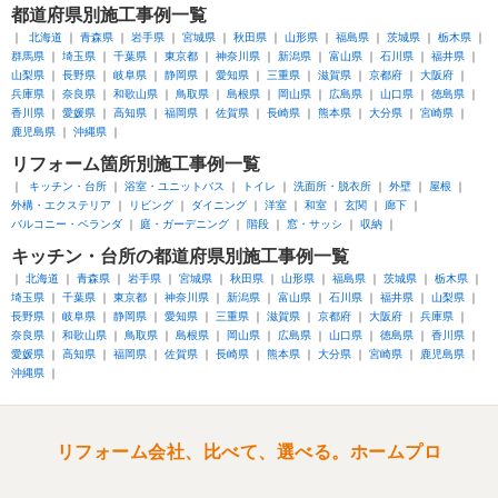
都道府県別
施工事例一覧
北海道
青森県
岩手県
宮城県
秋田県
山形県
福島県
茨城県
栃木県
群馬県
埼玉県
千葉県
東京都
神奈川県
新潟県
富山県
石川県
福井県
山梨県
長野県
岐阜県
静岡県
愛知県
三重県
滋賀県
京都府
大阪府
兵庫県
奈良県
和歌山県
鳥取県
島根県
岡山県
広島県
山口県
徳島県
香川県
愛媛県
高知県
福岡県
佐賀県
長崎県
熊本県
大分県
宮崎県
鹿児島県
沖縄県
リフォーム箇所別
施工事例一覧
キッチン・台所
浴室・ユニットバス
トイレ
洗面所・脱衣所
外壁
屋根
外構・エクステリア
リビング
ダイニング
洋室
和室
玄関
廊下
バルコニー・ベランダ
庭・ガーデニング
階段
窓・サッシ
収納
キッチン・台所
の都道府県別施工事例一覧
北海道
青森県
岩手県
宮城県
秋田県
山形県
福島県
茨城県
栃木県
埼玉県
千葉県
東京都
神奈川県
新潟県
富山県
石川県
福井県
山梨県
長野県
岐阜県
静岡県
愛知県
三重県
滋賀県
京都府
大阪府
兵庫県
奈良県
和歌山県
鳥取県
島根県
岡山県
広島県
山口県
徳島県
香川県
愛媛県
高知県
福岡県
佐賀県
長崎県
熊本県
大分県
宮崎県
鹿児島県
沖縄県
リフォーム会社、比べて、選べる。ホームプロ