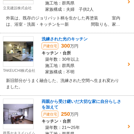
施工地：群馬県
立見建設株式会社
家族構成：夫婦 子供2人
外装は、既存のジョリパット柄を生かした再塗装 室内
は、浴室・洗面・キッチンを一新 間取りも、家族
団らんが出来るように間仕切りを取り広々としたスペースに
変更しました。
洗練された光のキッチン
300
万円
戸建住宅
キッチン・台所
築年数：30年以上
施工地：群馬県
TAKEUCHI株式会社
家族構成：不明
新旧部分がうまく融合した、洗練された空間へ生まれ変わり
ました。
両親から受け継いだ大切な家に自分らしさ
を加えて
250
万円
戸建住宅
キッチン・台所
築年数：21〜25年
群馬セキスイハイム
施工地：群馬県