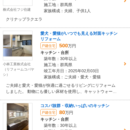
施工地：群馬県
株式会社フジ住建
家族構成：夫婦、子供1人
クリナップラクエラ
愛犬・愛猫がいつでも見える対面キッチン
リフォーム
500
万円
戸建住宅
キッチン・台所
築年数：30年以上
小林工業株式会社
施工地：群馬県
（リフォームコバヤ
竣工年月日：2025年02月03日
シ）
家族構成：ご夫婦・愛犬・愛猫
ご夫婦と愛犬・愛猫が快適に過ごせるリビングにリフォーム
しました。 動物にも優しい床材を使用し、キャットウォーク
やゲージ収納棚も設置。暗かったリビングには位置を工夫し
窓を3カ所設けました。窓には防犯対策を施し、明るく安全な
コスパ抜群・収納いっぱいのキッチン
空間になりました。
80
万円
戸建住宅
キッチン・台所
築年数：30年以上