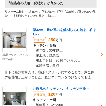
『担当者の人柄・説明力』が良かった
ながら、息子様ご夫婦とお母さまの暮らしに合った快適な住
まいへ生まれ変わりました。
リフォーム検討中の時から、何もわからず何から決めれば良いのかの段
階で、世間話を交えながら親切丁寧に…
築32年。暑い寒いを解消して心地よい住ま
いへ
250
万円
戸建住宅
キッチン・台所
築年数：30年以上
群馬セキスイハイム
施工地：群馬県
株式会社
竣工年月日：2016年07月30日
家族構成：夫婦
床下に断熱材を入れ、窓はペアサッシにすることで、家全体
の断熱性が上がりました。夏はエアコンをつけなくても涼し
く感じられるようになりました！
北欧風のキッチンへ～キッチン交換～
120
万円
戸建住宅
キッチン・台所
築年数：16〜20年