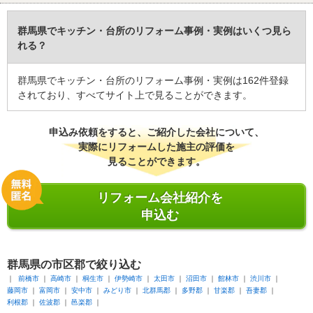
群馬県でキッチン・台所のリフォーム事例・実例はいくつ見ら
れる？
群馬県でキッチン・台所のリフォーム事例・実例は162件登録
されており、すべてサイト上で見ることができます。
申込み依頼をすると、ご紹介した会社について、
実際にリフォームした施主の評価を
見ることができます。
リフォーム会社紹介を
申込む
群馬県
の市区郡で絞り込む
前橋市
高崎市
桐生市
伊勢崎市
太田市
沼田市
館林市
渋川市
藤岡市
富岡市
安中市
みどり市
北群馬郡
多野郡
甘楽郡
吾妻郡
利根郡
佐波郡
邑楽郡