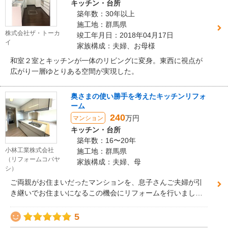
キッチン・台所
築年数：30年以上
施工地：群馬県
株式会社ザ・トーカ
竣工年月日：2018年04月17日
イ
家族構成：夫婦、お母様
和室２室とキッチンが一体のリビングに変身。東西に視点が
広がり一層ゆとりある空間が実現した。
奥さまの使い勝手を考えたキッチンリフォ
ーム
240
万円
マンション
キッチン・台所
築年数：16〜20年
小林工業株式会社
施工地：群馬県
（リフォームコバヤ
家族構成：夫婦、母
シ）
ご両親がお住まいだったマンションを、息子さんご夫婦が引
き継いでお住まいになるこの機会にリフォームを行いまし
た。 キッチン・浴室・洗面・トイレなどの水廻り設備を一新
し、あわせて床材とクロスも貼り替えることで、住まい全体
5
を明るく清潔感のある空間へ。 これまでの思い出を大切にし