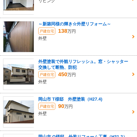
リビング
～新築同様の輝き☆外壁リフォーム～
138
万円
戸建住宅
外壁
外壁塗装で外観リフレッシュ。窓・シャッター
交換して断熱、防犯
450
万円
戸建住宅
外壁
岡山市 T様邸 外壁塗装（H27.4)
90
万円
戸建住宅
外壁
岡山市 O様邸 外装リフォーム工事（H31.2）