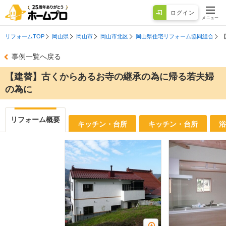
ログイン
メニュー
リフォームTOP
岡山県
岡山市
岡山市北区
岡山県住宅リフォーム協同組合
事例一覧へ戻る
【建替】古くからあるお寺の継承の為に帰る若夫婦
の為に
リフォーム概要
キッチン・台所
キッチン・台所
浴