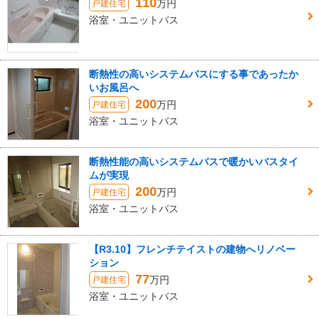
110
万円
戸建住宅
浴室・ユニットバス
断熱性の高いシステムバスにする事であったか
いお風呂へ
200
万円
戸建住宅
浴室・ユニットバス
断熱性能の高いシステムバスで暖かいバスタイ
ムが実現
200
万円
戸建住宅
浴室・ユニットバス
【R3.10】フレンチテイストの建物へリノベー
ション
77
万円
戸建住宅
浴室・ユニットバス