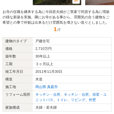
お寺の住職を継承する為に今回若夫婦がご実家で同居する為に増築
の様な新築を実施。隣にお寺がある事から、雰囲気の合う建物をご
希望との事で外観は出来るだけ雰囲気を壊さない造りとしました。
1
/7
建物のタイプ
戸建住宅
価格
2,710万円
築年数
30年以上
工期
３ヶ月以上
竣工年月日
2011年11月30日
構造
木造
施工地
岡山県
真庭市
リフォーム箇所
キッチン・台所
、
キッチン・台所
、
浴室・ユ
ニットバス
、
トイレ
、
リビング
、
外壁
家族構成
夫婦・若夫婦