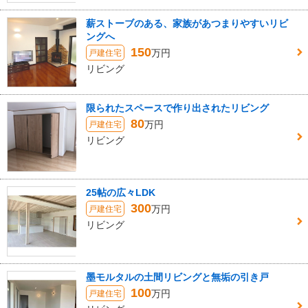
薪ストーブのある、家族があつまりやすいリビ
ングへ
150
万円
戸建住宅
リビング
限られたスペースで作り出されたリビング
80
万円
戸建住宅
リビング
25帖の広々LDK
300
万円
戸建住宅
リビング
墨モルタルの土間リビングと無垢の引き戸
100
万円
戸建住宅