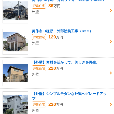
86
万円
戸建住宅
外壁
美作市 H様邸 外部塗装工事（R2.5）
129
万円
戸建住宅
外壁
【外壁】素材を活かして、美しさを再生。
220
万円
戸建住宅
外壁
【外壁】シンプルモダンな外観へグレードアッ
プ
220
万円
戸建住宅
外壁