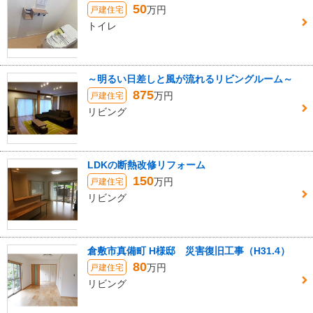
50
万円
戸建住宅
トイレ
～明るい日差しと風が流れるリビングルーム～
875
万円
戸建住宅
リビング
LDKの断熱改修リフォーム
150
万円
戸建住宅
リビング
倉敷市真備町 H様邸 災害復旧工事（H31.4）
80
万円
戸建住宅
リビング