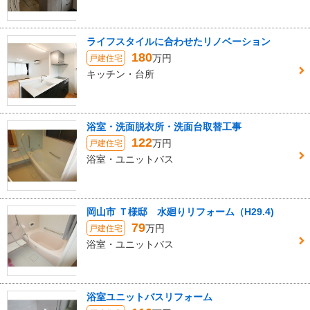
ライフスタイルに合わせたリノベーション
180
万円
戸建住宅
キッチン・台所
浴室・洗面脱衣所・洗面台取替工事
122
万円
戸建住宅
浴室・ユニットバス
岡山市 Ｔ様邸 水廻りリフォーム（H29.4)
79
万円
戸建住宅
浴室・ユニットバス
浴室ユニットバスリフォーム