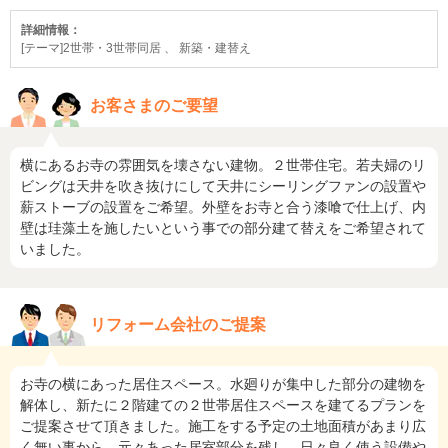
詳細情報：
[テーマ]2世帯・3世帯同居 、 新築・建替え
お客さまのご要望
横にあるお寺の雰囲気を壊さない建物。２世帯住宅。若夫婦のリ
ビングは天井を吹き抜けにして天井にシーリングファンの設置や
薪ストーブの設置をご希望。外壁をお寺と合う漆喰で仕上げ、内
壁は珪藻土を施したいという事での部分建て替えをご希望されて
いました。
リフォーム会社のご提案
お寺の横にあった居住スペース。水廻りが集中した部分の建物を
解体し、新たに２階建ての２世帯居住スペースを建てるプランを
ご提案させて頂きました。施工をする予定の土地面積があまり広
く無い事から、元々あった居室部分を残し、日々良く使う設備や