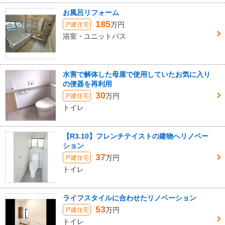
お風呂リフォーム
185
万円
戸建住宅
浴室・ユニットバス
水害で解体した母屋で使用していたお気に入り
の便器を再利用
30
万円
戸建住宅
トイレ
【R3.10】フレンチテイストの建物へリノベー
ション
37
万円
戸建住宅
トイレ
ライフスタイルに合わせたリノベーション
53
万円
戸建住宅
トイレ