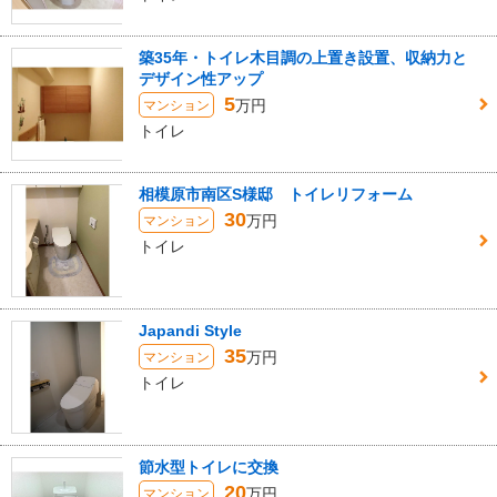
築35年・トイレ木目調の上置き設置、収納力と
デザイン性アップ
5
万円
マンション
トイレ
相模原市南区S様邸 トイレリフォーム
30
万円
マンション
トイレ
Japandi Style
35
万円
マンション
トイレ
節水型トイレに交換
20
万円
マンション