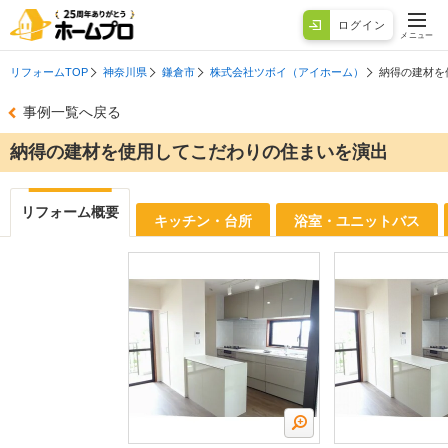
ログイン
メニュー
リフォームTOP
神奈川県
鎌倉市
株式会社ツボイ（アイホーム）
納得の建材を
事例一覧へ戻る
納得の建材を使用してこだわりの住まいを演出
リフォーム概要
キッチン・台所
浴室・ユニットバス