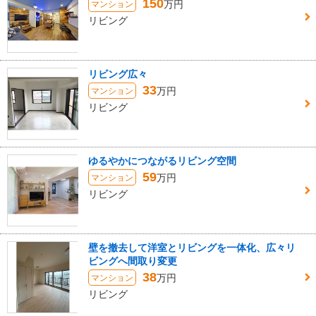
150
万円
マンション
リビング
リビング広々
33
万円
マンション
リビング
ゆるやかにつながるリビング空間
59
万円
マンション
リビング
壁を撤去して洋室とリビングを一体化、広々リ
ビングへ間取り変更
38
万円
マンション
リビング