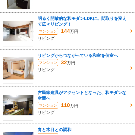
明るく開放的な和モダンLDKに。間取りを変え
て広々リビング！
144
万円
マンション
リビング
リビングからつながっている和室を個室へ
32
万円
マンション
リビング
古民家建具がアクセントとなった、和モダンな
空間へ
110
万円
マンション
リビング
青と木目との調和