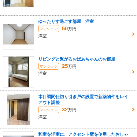
ゆったりす過ごす部屋 洋室
50
万円
マンション
洋室
リビングと繋がるおばあちゃんのお部屋
25
万円
マンション
洋室
木目調間仕切り引き戸の設置で新築物件をレイ
アウト調整
32
万円
マンション
洋室
和室を洋室に、アクセント壁を使用したおしゃ