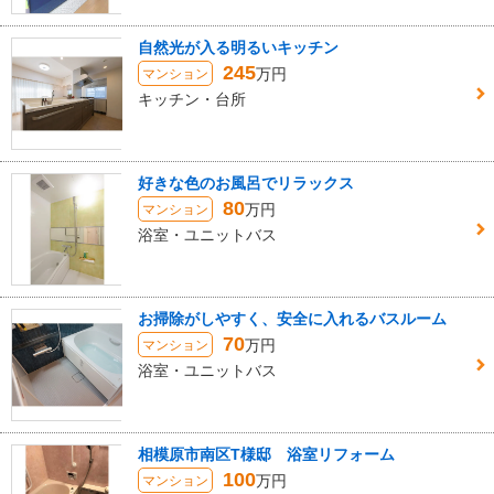
自然光が入る明るいキッチン
245
万円
マンション
キッチン・台所
好きな色のお風呂でリラックス
80
万円
マンション
浴室・ユニットバス
お掃除がしやすく、安全に入れるバスルーム
70
万円
マンション
浴室・ユニットバス
相模原市南区T様邸 浴室リフォーム
100
万円
マンション