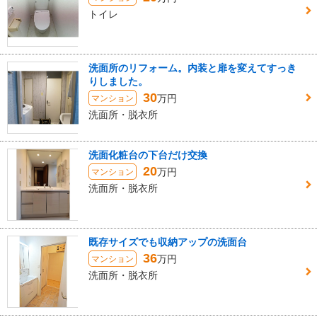
トイレ
洗面所のリフォーム。内装と扉を変えてすっき
りしました。
30
万円
マンション
洗面所・脱衣所
洗面化粧台の下台だけ交換
20
万円
マンション
洗面所・脱衣所
既存サイズでも収納アップの洗面台
36
万円
マンション
洗面所・脱衣所