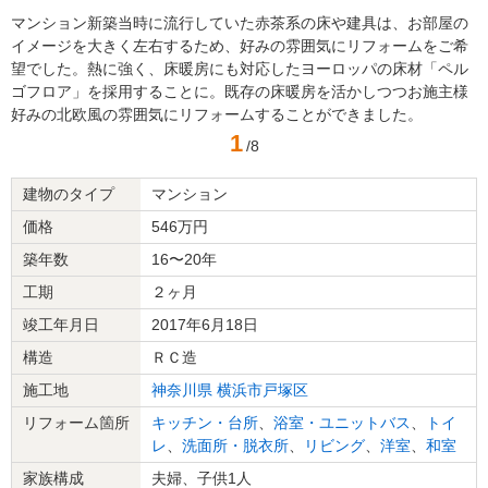
マンション新築当時に流行していた赤茶系の床や建具は、お部屋の
イメージを大きく左右するため、好みの雰囲気にリフォームをご希
望でした。熱に強く、床暖房にも対応したヨーロッパの床材「ペル
ゴフロア」を採用することに。既存の床暖房を活かしつつお施主様
好みの北欧風の雰囲気にリフォームすることができました。
1
/8
建物のタイプ
マンション
価格
546万円
築年数
16〜20年
工期
２ヶ月
竣工年月日
2017年6月18日
構造
ＲＣ造
施工地
神奈川県
横浜市戸塚区
リフォーム箇所
キッチン・台所
、
浴室・ユニットバス
、
トイ
レ
、
洗面所・脱衣所
、
リビング
、
洋室
、
和室
家族構成
夫婦、子供1人