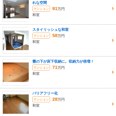
れな空間
91
万円
マンション
和室
スタイリッシュな和室
58
万円
マンション
和室
畳の下が床下収納に。収納力が倍増！
71
万円
マンション
和室
バリアフリー化
28
万円
マンション
和室