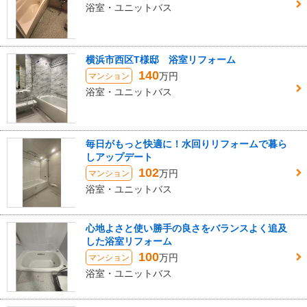
浴室・ユニットバス
横浜市西区T様邸 浴室リフォーム
140
万円
マンション
浴室・ユニットバス
毎日がもっと快適に！水回りリフォームで暮ら
しアップデート
102
万円
マンション
浴室・ユニットバス
心地よさと使い勝手の良さをバランスよく追及
した浴室リフォーム
100
万円
マンション
浴室・ユニットバス