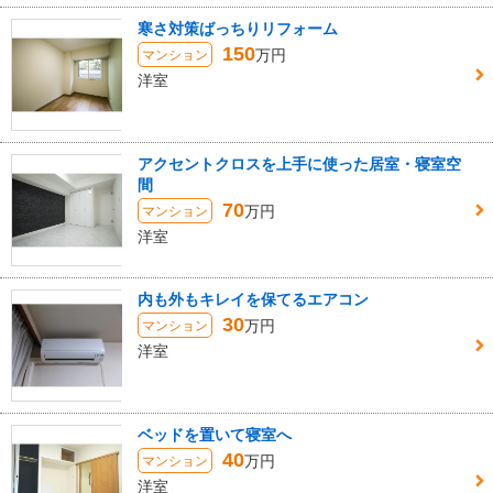
寒さ対策ばっちりリフォーム
150
万円
マンション
洋室
アクセントクロスを上手に使った居室・寝室空
間
70
万円
マンション
洋室
内も外もキレイを保てるエアコン
30
万円
マンション
洋室
ベッドを置いて寝室へ
40
万円
マンション
洋室