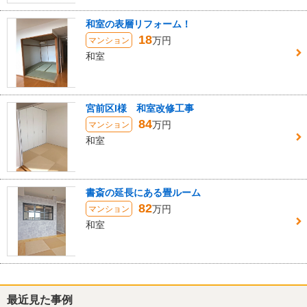
和室の表層リフォーム！
18
万円
マンション
和室
宮前区I様 和室改修工事
84
万円
マンション
和室
書斎の延長にある畳ルーム
82
万円
マンション
和室
最近見た事例