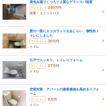
肩包み湯でくつろぐ上質なグランスパ浴室
240
万円
マンション
浴室・ユニットバス
壁の一面にエコカラットをあしらい、個性的ト
イレにしました
30
万円
マンション
トイレ
引戸でスッキリ、トイレリフォーム
27
万円
マンション
トイレ
空室対策 アパートの資産価値を高めるリフォ
ーム
6
万円
マンション
トイレ