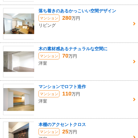
落ち着きのあるかっこいい空間デザイン
280
万円
マンション
リビング
木の素材感あるナチュラルな空間に
70
万円
マンション
洋室
マンションでロフト造作
110
万円
マンション
洋室
本棚のアクセントクロス
25
万円
マンション