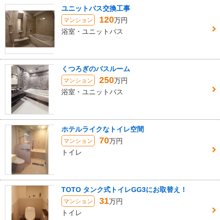
ユニットバス交換工事
120
万円
マンション
浴室・ユニットバス
くつろぎのバスルーム
250
万円
マンション
浴室・ユニットバス
ホテルライクなトイレ空間
70
万円
マンション
トイレ
TOTO タンク式トイレGG3にお取替え！
31
万円
マンション
トイレ