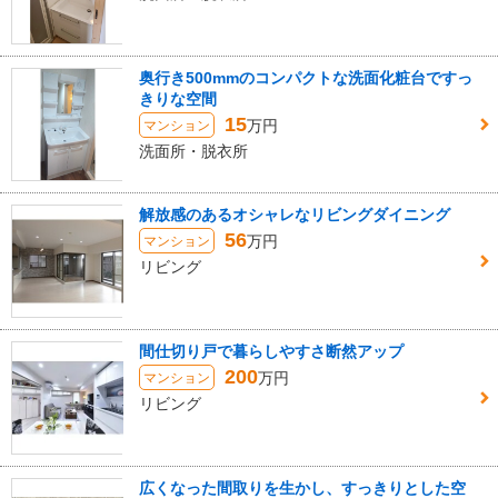
奥行き500mmのコンパクトな洗面化粧台ですっ
きりな空間
15
万円
マンション
洗面所・脱衣所
解放感のあるオシャレなリビングダイニング
56
万円
マンション
リビング
間仕切り戸で暮らしやすさ断然アップ
200
万円
マンション
リビング
広くなった間取りを生かし、すっきりとした空