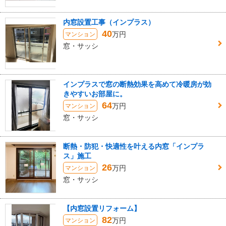
内窓設置工事（インプラス）
40
万円
マンション
窓・サッシ
インプラスで窓の断熱効果を高めて冷暖房が効
きやすいお部屋に。
64
万円
マンション
窓・サッシ
断熱・防犯・快適性を叶える内窓「インプラ
ス」施工
26
万円
マンション
窓・サッシ
【内窓設置リフォーム】
82
万円
マンション