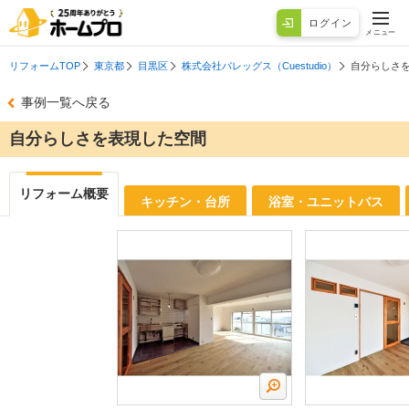
ログイン
メニュー
リフォームTOP
東京都
目黒区
株式会社バレッグス（Cuestudio）
自分らしさ
事例一覧へ戻る
自分らしさを表現した空間
リフォーム概要
キッチン・台所
浴室・ユニットバス