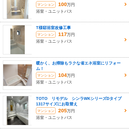
100
万円
マンション
浴室・ユニットバス
T様邸浴室改修工事
117
万円
マンション
浴室・ユニットバス
暖かく、お掃除もラクな省エネ浴室にリフォー
ム！
104
万円
マンション
浴室・ユニットバス
TOTO リモデル シンラWKシリーズDタイプ
1317サイズにお取替え
205
万円
マンション
浴室・ユニットバス