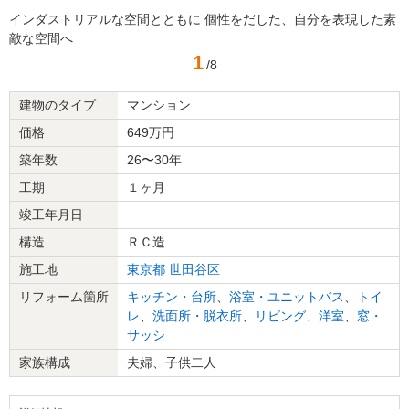
インダストリアルな空間とともに 個性をだした、自分を表現した素
敵な空間へ
1
/8
建物のタイプ
マンション
価格
649万円
築年数
26〜30年
工期
１ヶ月
竣工年月日
構造
ＲＣ造
施工地
東京都
世田谷区
リフォーム箇所
キッチン・台所
、
浴室・ユニットバス
、
トイ
レ
、
洗面所・脱衣所
、
リビング
、
洋室
、
窓・
サッシ
家族構成
夫婦、子供二人