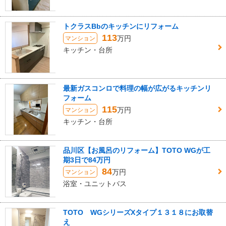
トクラスBbのキッチンにリフォーム
113
万円
マンション
キッチン・台所
最新ガスコンロで料理の幅が広がるキッチンリ
フォーム
115
万円
マンション
キッチン・台所
品川区【お風呂のリフォーム】TOTO WGが工
期3日で84万円
84
万円
マンション
浴室・ユニットバス
TOTO WGシリーズXタイプ１３１８にお取替
え