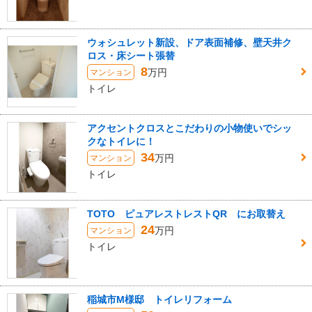
ウォシュレット新設、ドア表面補修、壁天井ク
ロス・床シート張替
8
万円
マンション
トイレ
アクセントクロスとこだわりの小物使いでシッ
クなトイレに！
34
万円
マンション
トイレ
TOTO ピュアレストレストQR にお取替え
24
万円
マンション
トイレ
稲城市M様邸 トイレリフォーム