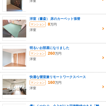
洋室
洋室（書斎） 床のカーペット張替
8
万円
マンション
洋室
明るいお部屋になりました
260
万円
マンション
洋室
快適な寝室兼リモートワークスペース
160
万円
マンション
洋室