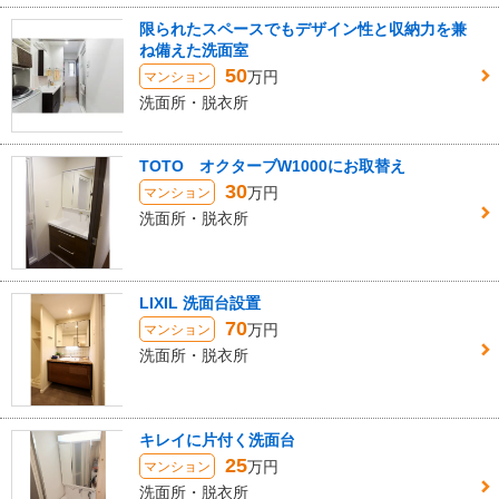
限られたスペースでもデザイン性と収納力を兼
ね備えた洗面室
50
万円
マンション
洗面所・脱衣所
TOTO オクターブW1000にお取替え
30
万円
マンション
洗面所・脱衣所
LIXIL 洗面台設置
70
万円
マンション
洗面所・脱衣所
キレイに片付く洗面台
25
万円
マンション
洗面所・脱衣所