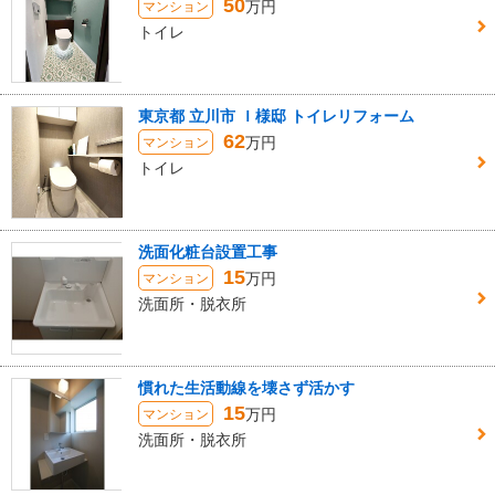
50
万円
マンション
トイレ
東京都 立川市 Ｉ様邸 トイレリフォーム
62
万円
マンション
トイレ
洗面化粧台設置工事
15
万円
マンション
洗面所・脱衣所
慣れた生活動線を壊さず活かす
15
万円
マンション
洗面所・脱衣所