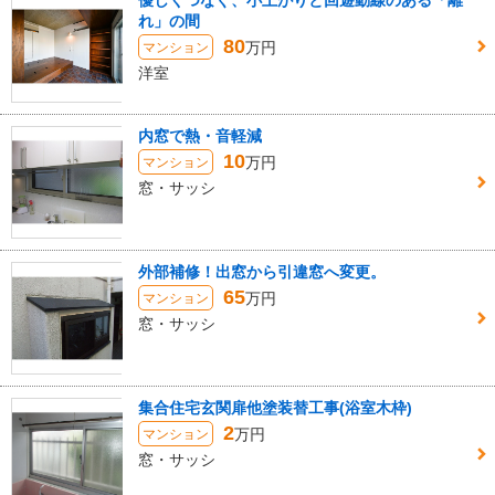
優しくつなぐ、小上がりと回遊動線のある「離
れ」の間
80
万円
マンション
洋室
内窓で熱・音軽減
10
万円
マンション
窓・サッシ
外部補修！出窓から引違窓へ変更。
65
万円
マンション
窓・サッシ
集合住宅玄関扉他塗装替工事(浴室木枠)
2
万円
マンション
窓・サッシ