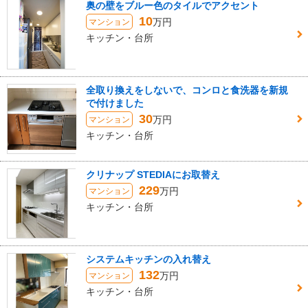
奥の壁をブルー色のタイルでアクセント
10
万円
マンション
キッチン・台所
全取り換えをしないで、コンロと食洗器を新規
で付けました
30
万円
マンション
キッチン・台所
クリナップ STEDIAにお取替え
229
万円
マンション
キッチン・台所
システムキッチンの入れ替え
132
万円
マンション
キッチン・台所