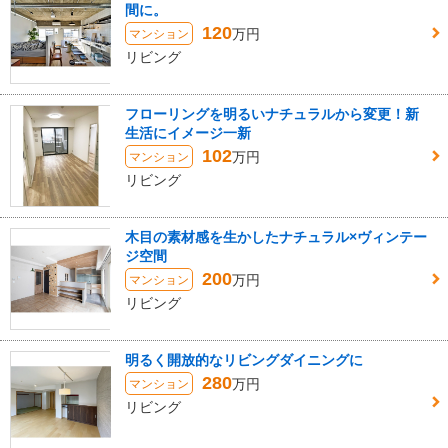
間に。
120
万円
マンション
リビング
フローリングを明るいナチュラルから変更！新
生活にイメージ一新
102
万円
マンション
リビング
木目の素材感を生かしたナチュラル×ヴィンテー
ジ空間
200
万円
マンション
リビング
明るく開放的なリビングダイニングに
280
万円
マンション
リビング