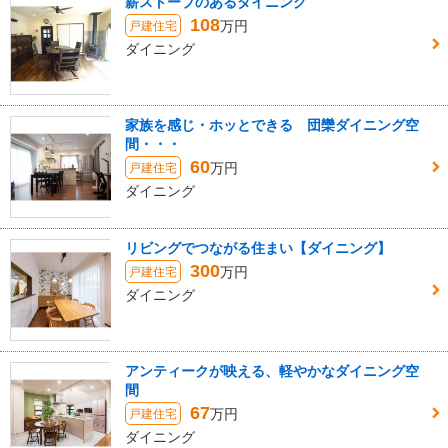
薪ストーブのあるダイニング
108
万円
戸建住宅
ダイニング
家族を感じ・ホッとできる 団欒ダイニング空
間・・・
60
万円
戸建住宅
ダイニング
リビングでつながる住まい【ダイニング】
300
万円
戸建住宅
ダイニング
アンティークが映える、軽やかなダイニング空
間
67
万円
戸建住宅
ダイニング