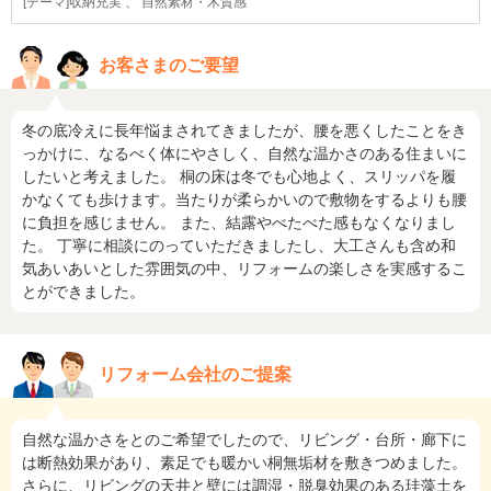
[テーマ]収納充実 、 自然素材・木質感
お客さまのご要望
冬の底冷えに長年悩まされてきましたが、腰を悪くしたことをき
っかけに、なるべく体にやさしく、自然な温かさのある住まいに
したいと考えました。 桐の床は冬でも心地よく、スリッパを履
かなくても歩けます。当たりが柔らかいので敷物をするよりも腰
に負担を感じません。 また、結露やべたべた感もなくなりまし
た。 丁寧に相談にのっていただきましたし、大工さんも含め和
気あいあいとした雰囲気の中、リフォームの楽しさを実感するこ
とができました。
リフォーム会社のご提案
自然な温かさをとのご希望でしたので、リビング・台所・廊下に
は断熱効果があり、素足でも暖かい桐無垢材を敷きつめました。
さらに、リビングの天井と壁には調湿・脱臭効果のある珪藻土を