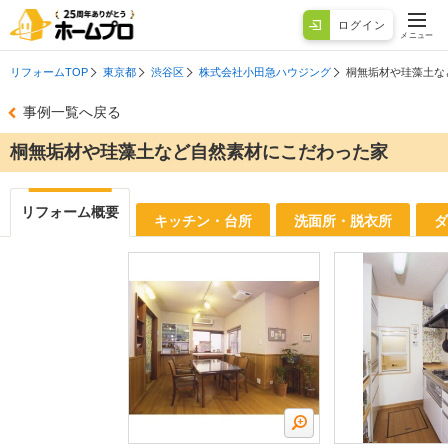
ログイン
メニュー
リフォームTOP
東京都
渋谷区
株式会社小田急ハウジング
桐無垢材や珪藻土な
事例一覧へ戻る
桐無垢材や珪藻土など自然素材にこだわった家
リフォーム概要
キッチン・台所
洗面所・脱衣所
ダ