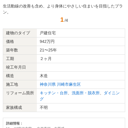
生活動線の改善も含め、より身体にやさしい住まいを目指したプラ
ン。
1
/4
建物のタイプ
戸建住宅
価格
942万円
築年数
21〜25年
工期
２ヶ月
竣工年月日
構造
木造
施工地
神奈川県
川崎市麻生区
リフォーム箇所
キッチン・台所
、
洗面所・脱衣所
、
ダイニン
グ
家族構成
不明
詳細情報：