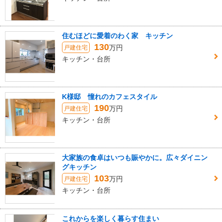
住むほどに愛着のわく家 キッチン
130
万円
戸建住宅
キッチン・台所
K様邸 憧れのカフェスタイル
190
万円
戸建住宅
キッチン・台所
大家族の食卓はいつも賑やかに。広々ダイニン
グキッチン
103
万円
戸建住宅
キッチン・台所
これからを楽しく暮らす住まい