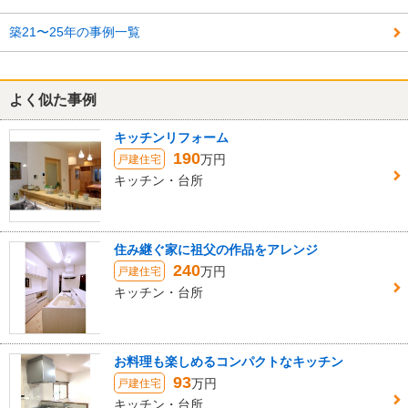
築21〜25年の事例一覧
よく似た事例
キッチンリフォーム
190
万円
戸建住宅
キッチン・台所
住み継ぐ家に祖父の作品をアレンジ
240
万円
戸建住宅
キッチン・台所
お料理も楽しめるコンパクトなキッチン
93
万円
戸建住宅
キッチン・台所