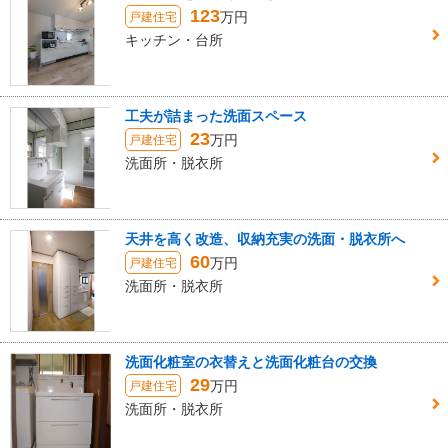
123
万円
戸建住宅
キッチン・台所
工夫が詰まった洗面スペース
23
万円
戸建住宅
洗面所・脱衣所
天井を高く改造、収納充実の洗面・脱衣所へ
60
万円
戸建住宅
洗面所・脱衣所
洗面化粧室の衣替えと洗面化粧台の交換
29
万円
戸建住宅
洗面所・脱衣所