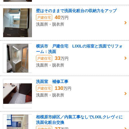
壁はそのままで洗面化粧台の収納力をアップ
40
万円
戸建住宅
洗面所・脱衣所
横浜市 戸建住宅 LIXILの浴室と洗面でリフォ
ーム：洗面
33
万円
戸建住宅
洗面所・脱衣所
洗面室 補修工事
130
万円
戸建住宅
洗面所・脱衣所
相模原市緑区／内装工事なしでLIXILクレヴィに
洗面化粧台交換