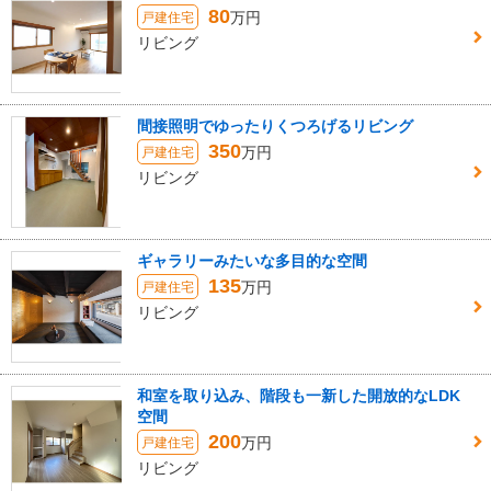
80
万円
戸建住宅
リビング
間接照明でゆったりくつろげるリビング
350
万円
戸建住宅
リビング
ギャラリーみたいな多目的な空間
135
万円
戸建住宅
リビング
和室を取り込み、階段も一新した開放的なLDK
空間
200
万円
戸建住宅
リビング