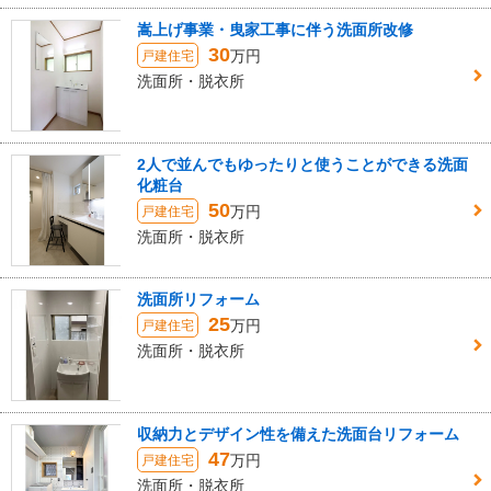
嵩上げ事業・曳家工事に伴う洗面所改修
30
万円
戸建住宅
洗面所・脱衣所
2人で並んでもゆったりと使うことができる洗面
化粧台
50
万円
戸建住宅
洗面所・脱衣所
洗面所リフォーム
25
万円
戸建住宅
洗面所・脱衣所
収納力とデザイン性を備えた洗面台リフォーム
47
万円
戸建住宅
洗面所・脱衣所