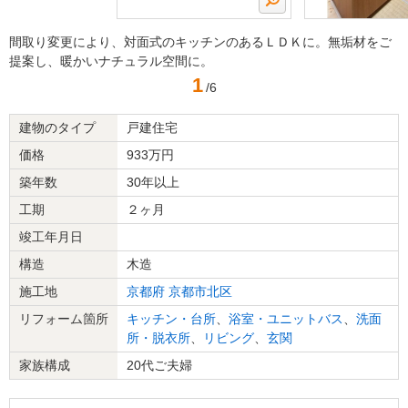
間取り変更により、対面式のキッチンのあるＬＤＫに。無垢材をご
提案し、暖かいナチュラル空間に。
1
/6
建物のタイプ
戸建住宅
価格
933万円
築年数
30年以上
工期
２ヶ月
竣工年月日
構造
木造
施工地
京都府
京都市北区
リフォーム箇所
キッチン・台所
、
浴室・ユニットバス
、
洗面
所・脱衣所
、
リビング
、
玄関
家族構成
20代ご夫婦