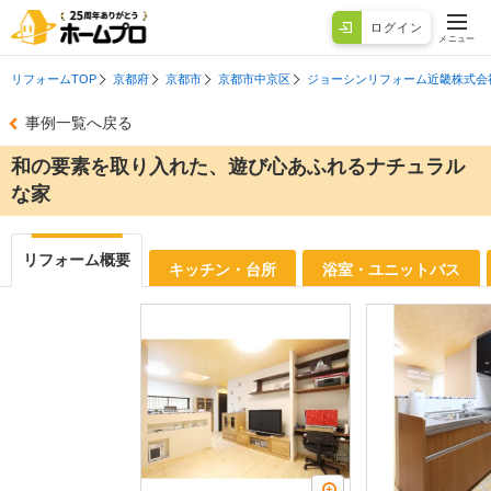
ログイン
メニュー
リフォームTOP
京都府
京都市
京都市中京区
ジョーシンリフォーム近畿株式会
事例一覧へ戻る
和の要素を取り入れた、遊び心あふれるナチュラル
な家
リフォーム概要
キッチン・台所
浴室・ユニットバス