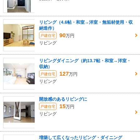
リビング（4.6帖・和室→洋室・無垢材使用・収
納造作）
90
万円
戸建住宅
リビング
リビングダイニング（約13.7帖・和室→洋室・
収納）
127
万円
戸建住宅
リビング
開放感のあるリビングに
15
万円
戸建住宅
リビング
増築して広くなったリビング・ダイニング