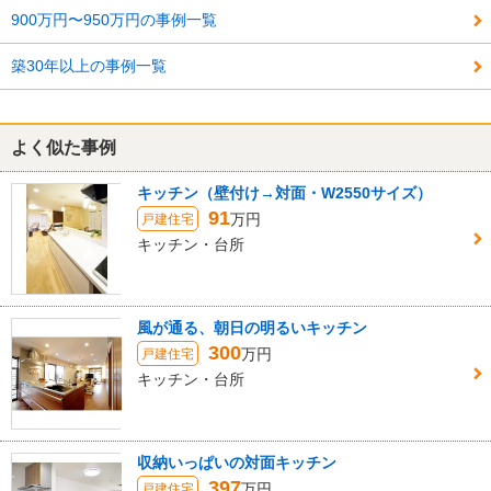
900万円〜950万円の事例一覧
築30年以上の事例一覧
よく似た事例
キッチン（壁付け→対面・W2550サイズ）
91
万円
戸建住宅
キッチン・台所
風が通る、朝日の明るいキッチン
300
万円
戸建住宅
キッチン・台所
収納いっぱいの対面キッチン
397
万円
戸建住宅