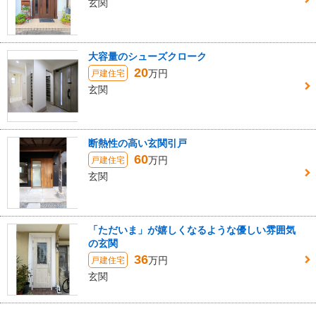
玄関
大容量のシューズクローク
20
万円
戸建住宅
玄関
断熱性の高い玄関引戸
60
万円
戸建住宅
玄関
「ただいま」が嬉しくなるような優しい雰囲気
の玄関
36
万円
戸建住宅
玄関