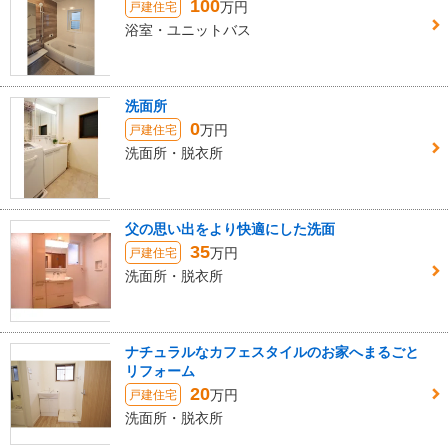
100
万円
戸建住宅
浴室・ユニットバス
洗面所
0
万円
戸建住宅
洗面所・脱衣所
父の思い出をより快適にした洗面
35
万円
戸建住宅
洗面所・脱衣所
ナチュラルなカフェスタイルのお家へまるごと
リフォーム
20
万円
戸建住宅
洗面所・脱衣所