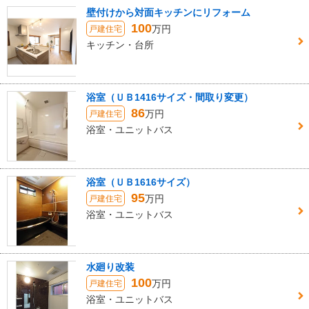
壁付けから対面キッチンにリフォーム
100
万円
戸建住宅
キッチン・台所
浴室（ＵＢ1416サイズ・間取り変更）
86
万円
戸建住宅
浴室・ユニットバス
浴室（ＵＢ1616サイズ）
95
万円
戸建住宅
浴室・ユニットバス
水廻り改装
100
万円
戸建住宅
浴室・ユニットバス