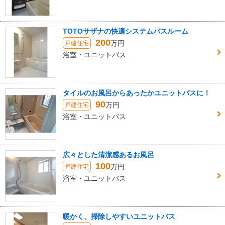
TOTOサザナの快適システムバスルーム
200
万円
戸建住宅
浴室・ユニットバス
タイルのお風呂からあったかユニットバスに！
90
万円
戸建住宅
浴室・ユニットバス
広々とした清潔感あるお風呂
100
万円
戸建住宅
浴室・ユニットバス
暖かく、掃除しやすいユニットバス