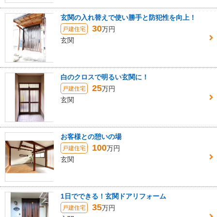
玄関の入れ替えで使い勝手と防犯性を向上！
30
万円
戸建住宅
玄関
白のクロスで明るい玄関に！
25
万円
戸建住宅
玄関
お客様との憩いの場
100
万円
戸建住宅
玄関
1日でできる！玄関ドアリフォーム
35
万円
戸建住宅