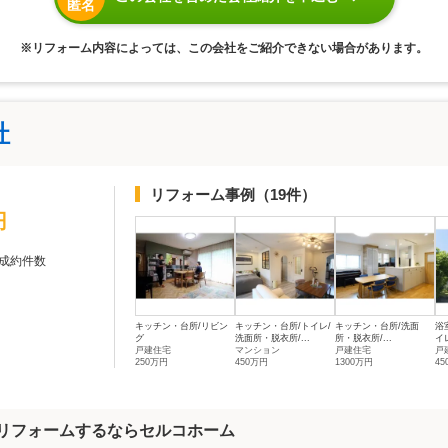
匿名
※リフォーム内容によっては、この会社をご紹介できない場合があります。
社
リフォーム事例
（19件）
円
成約件数
キッチン・台所/リビン
キッチン・台所/トイレ/
キッチン・台所/洗面
浴
グ
洗面所・脱衣所/...
所・脱衣所/...
イレ
戸建住宅
マンション
戸建住宅
戸
250万円
450万円
1300万円
4
】リフォームするならセルコホーム