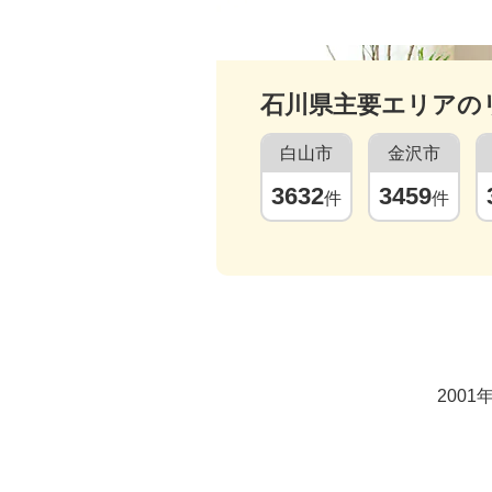
石川県
主要エリアの
白山市
金沢市
3632
3459
件
件
200