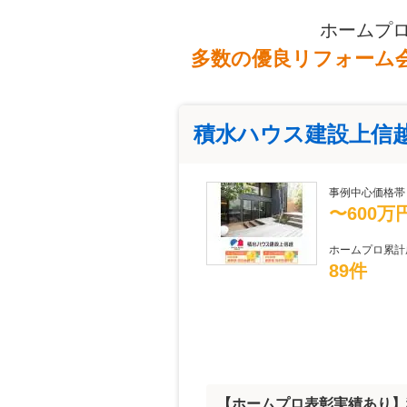
ホームプ
多数の優良リフォーム
積水ハウス建設上信
事例中心価格帯
〜600万
ホームプロ累計
89件
【ホームプロ表彰実績あり】