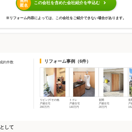
無料
この会社を含めた会社紹介を申込む
匿名
※リフォーム内容によっては、この会社をご紹介できない場合があります。
リフォーム事例
（6件）
成約件数
リビング/その他
トイレ
玄関
玄
戸建住宅
戸建住宅
戸建住宅
戸
280万円
140万円
28万円
1
として