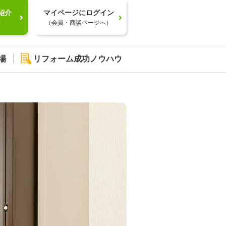
紹介
マイページにログイン
）
（会員・商談ページへ）
場
リフォーム成功ノウハウ