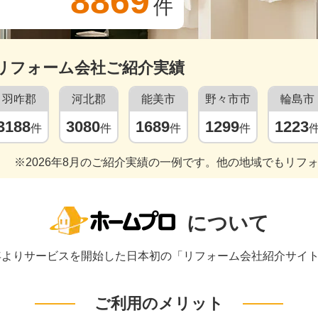
8869
件
リフォーム会社ご紹介実績
羽咋郡
河北郡
能美市
野々市市
輪島市
3188
3080
1689
1299
1223
件
件
件
件
※2026年8月のご紹介実績の一例です。他の地域でもリフ
について
1年よりサービスを開始した日本初の「リフォーム会社紹介サイ
ご利用のメリット