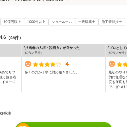
10億円以上
1000件以上
ショールーム
一級建築士
施工管理技士
4.6
（45件）
『担当者の人柄・説明力』が良かった
『プロとして
（60代／男性）
（50代／女性
4
決めてリフ
多くの方が丁寧に対応頂きました。
最初のやり
強く担当者
的に無理な
、イメージ
度も何度も
でこぎつけ
03番地