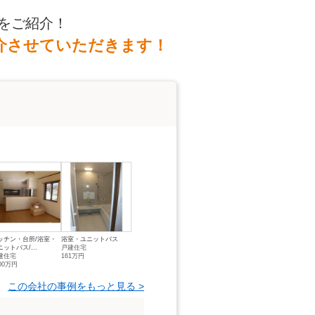
をご紹介！
介させていただきます！
ッチン・台所/浴室・
浴室・ユニットバス
ニットバス/...
戸建住宅
建住宅
161万円
00万円
この会社の事例をもっと見る >