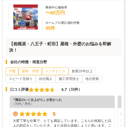
事例中心価格帯
〜60万円
ホームプロ累計成約件数
45件
【相模原・八王子・町田】屋根・外壁のお悩みを即解
決！
会社の特徴・得意分野
戸建
屋根・外壁
メンテナンス
創業20年以上
スピード見積り
自社職人
施工管理技士
地元密着
4.7
口コミ評価
（33件）
『満足のいく仕上がり』が良かった
『丁
（70代／男性）
（6
5
大変丁寧な仕事で、とても満足しています。こちらの依頼した以
幕
上の対応をしていただき、また次回も依頼しようと思います。ご
併