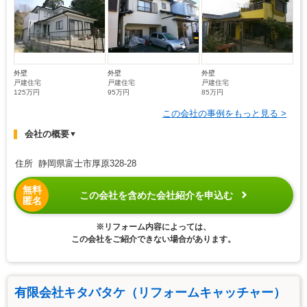
外壁
外壁
外壁
戸建住宅
戸建住宅
戸建住宅
125万円
95万円
85万円
この会社の事例をもっと見る >
会社の概要
▼
住所 静岡県富士市厚原328-28
無料
この会社を含めた会社紹介を申込む
匿名
※リフォーム内容によっては、
この会社をご紹介できない場合があります。
有限会社キタバタケ（リフォームキャッチャー）