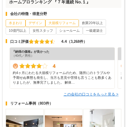
ホームプロランキング 『７年連続 No.１』
会社の特徴・得意分野
水まわり
デザイン
大規模リフォーム
創業20年以上
10億円以上
女性スタッフ
ショールーム
一級建築士
4.4
口コミ評価
（3,268件）
『納得の価格』が良かった
『担
（40代／男性）
（5
4
約4ヶ月にわたる大規模リフォームのため、随所にのトラブルや
最
予期せぬ事態も発生し、当方も意見や苦情も言うことも数多くあ
内
りましたが、無事完了しました。 解体…
この会社の口コミをもっと見る >
リフォーム事例
（803件）