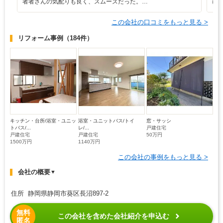
者者さんの気配りも良く、スムーズだった。…
に
この会社の口コミをもっと見る >
リフォーム事例
（184件）
キッチン・台所/浴室・ユニッ
浴室・ユニットバス/トイ
窓・サッシ
トバス/...
レ/...
戸建住宅
戸建住宅
戸建住宅
50万円
1500万円
1140万円
この会社の事例をもっと見る >
会社の概要
▼
住所 静岡県静岡市葵区長沼897-2
無料
この会社を含めた会社紹介を申込む
匿名