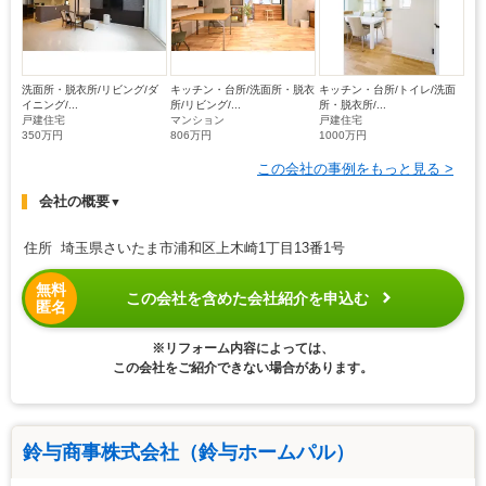
洗面所・脱衣所/リビング/ダ
キッチン・台所/洗面所・脱衣
キッチン・台所/トイレ/洗面
イニング/...
所/リビング/...
所・脱衣所/...
戸建住宅
マンション
戸建住宅
350万円
806万円
1000万円
この会社の事例をもっと見る >
会社の概要
▼
住所 埼玉県さいたま市浦和区上木崎1丁目13番1号
無料
この会社を含めた会社紹介を申込む
匿名
※リフォーム内容によっては、
この会社をご紹介できない場合があります。
鈴与商事株式会社（鈴与ホームパル）