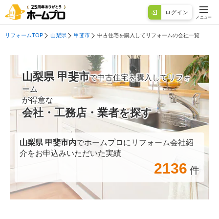
ログイン
メニュー
リフォームTOP
山梨県
甲斐市
中古住宅を購入してリフォームの会社一覧
山梨県 甲斐市
で中古住宅を購入してリフォ
ーム
が得意な
会社・工務店・業者を探す
山梨県 甲斐市
内
でホームプロにリフォーム会社紹
介をお申込みいただいた実績
2136
件