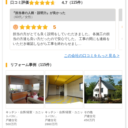
4.7
口コミ評価
（115件）
『担当者の人柄・説明力』が良かった
『プ
（60代／女性）
（4
5
担当の方がとても良く説明をしていただきました。 各施工の担
と
当の方達も良い方だったので安心でした。 工事の間にも連絡を
や
いただき確認しながら工事を終わらせまし…
し
この会社の口コミをもっと見る >
リフォーム事例
（115件）
キッチン・台所/浴室・ユニッ
キッチン・台所/浴室・ユニッ
その他
トバス/...
トバス/...
戸建住宅
戸建住宅
戸建住宅
450万円
500万円
2860万円