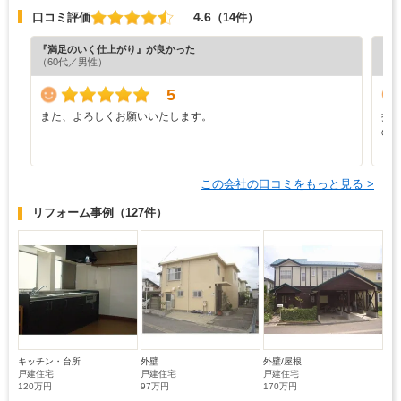
4.6
口コミ評価
（14件）
『満足のいく仕上がり』が良かった
『丁
（60代／男性）
（4
5
また、よろしくお願いいたします。
担
の
この会社の口コミをもっと見る >
リフォーム事例
（127件）
キッチン・台所
外壁
外壁/屋根
戸建住宅
戸建住宅
戸建住宅
120万円
97万円
170万円