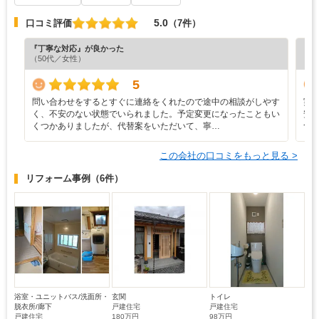
5.0
口コミ評価
（7件）
『丁寧な対応』が良かった
『担
（50代／女性）
（4
5
問い合わせをするとすぐに連絡をくれたので途中の相談がしやす
実
く、不安のない状態でいられました。予定変更になったこともい
安
くつかありましたが、代替案をいただいて、寧…
つ
この会社の口コミをもっと見る >
リフォーム事例
（6件）
浴室・ユニットバス/洗面所・
玄関
トイレ
脱衣所/廊下
戸建住宅
戸建住宅
戸建住宅
180万円
98万円