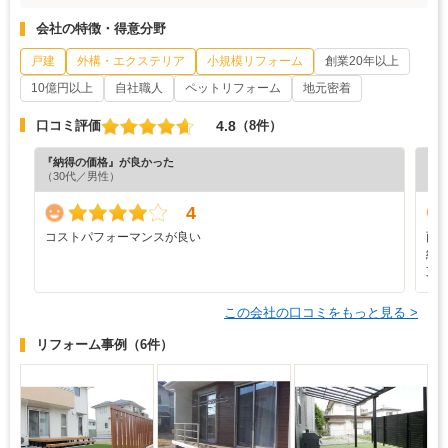
会社の特徴・得意分野
戸建
外構・エクステリア
小規模リフォーム
創業20年以上
10億円以上
自社職人
ペットリフォーム
地元密着
4.8
口コミ評価
（8件）
『納得の価格』が良かった
『丁
（30代／男性）
（5
4
コストパフォーマンスが良い
雨
納
支
この会社の口コミをもっと見る >
リフォーム事例
（6件）