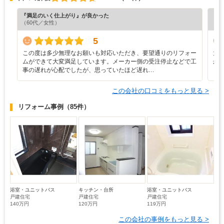
『満足のいく仕上がり』が良かった
『分
（60代／女性）
（6
5
この度は多少無理なお願いも対応いただき、要望通りのリフォー
大
ムができて大変満足しています。メーカー側の受注停止などで工
か
事の遅れが心配でしたが、思っていたほど遅れ…
この会社の口コミをもっと見る >
リフォーム事例
（85件）
浴室・ユニットバス
キッチン・台所
浴室・ユニットバス
戸建住宅
戸建住宅
戸建住宅
140万円
120万円
119万円
この会社の事例をもっと見る >