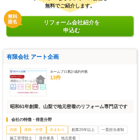
無料でご紹介します。
リフォーム会社紹介を
申込む
有限会社 アート企画
ホームプロ累計成約件数
13件
昭和61年創業、山梨で地元密着のリフォーム専門店です
会社の特徴・得意分野
内装
屋根・外壁
水まわり
創業20年以上
一貫担当者制
施工管理技士
造作家具
地元密着