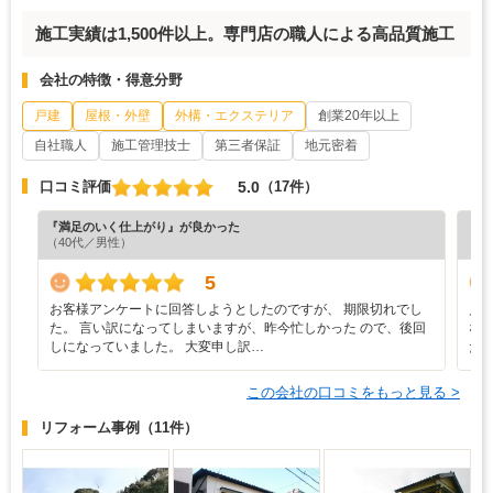
施工実績は1,500件以上。専門店の職人による高品質施工
会社の特徴・得意分野
戸建
屋根・外壁
外構・エクステリア
創業20年以上
自社職人
施工管理技士
第三者保証
地元密着
5.0
口コミ評価
（17件）
『満足のいく仕上がり』が良かった
『満
（40代／男性）
（5
5
お客様アンケートに回答しようとしたのですが、 期限切れでし
見
た。 言い訳になってしまいますが、昨今忙しかった ので、後回
な
しになっていました。 大変申し訳…
た
この会社の口コミをもっと見る >
リフォーム事例
（11件）