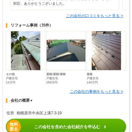
対応、ありがとうございました。
この会社の口コミをもっと見る >
リフォーム事例
（35件）
その他
屋根/屋根/屋根
屋根
戸建住宅
戸建住宅
戸建住宅
14万円
289万円
146万円
この会社の事例をもっと見る >
会社の概要
▼
住所 相模原市中央区上溝7-3-19
無料
この会社を含めた会社紹介を申込む
匿名