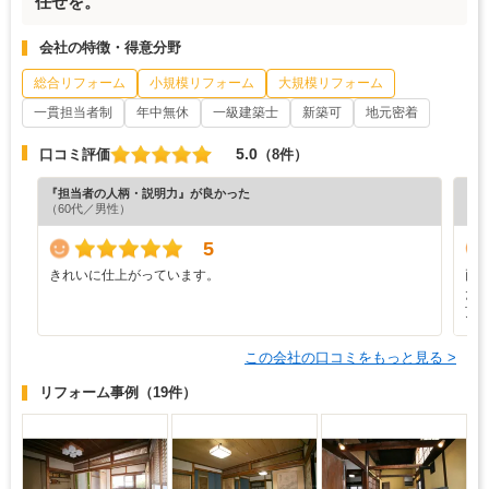
任せを。
会社の特徴・得意分野
総合リフォーム
小規模リフォーム
大規模リフォーム
一貫担当者制
年中無休
一級建築士
新築可
地元密着
5.0
口コミ評価
（8件）
『担当者の人柄・説明力』が良かった
『プ
（60代／男性）
5
きれいに仕上がっています。
両
た
頂
この会社の口コミをもっと見る >
リフォーム事例
（19件）