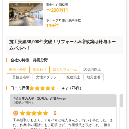
事例中心価格帯
〜200万円
ホームプロ累計成約件数
136件
施工実績36,000件突破！リフォーム&増改築は鈴与ホー
ムパルへ！
会社の特徴・得意分野
屋根・外壁
水まわり
総合リフォーム
10億円以上
一貫担当者制
女性スタッフ
一級建築士
地元密着
4.7
口コミ評価
（76件）
『担当者の人柄・説明力』が良かった
『プ
（60代／男性）
（6
5
工事段取りもよく、テキパキと職人さんが、行い丁寧だった。ま
素
た、作業中の電話にも、応答せず、作業優先が良かった。 担当
い