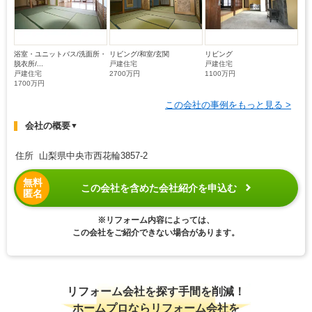
浴室・ユニットバス/洗面所・
リビング/和室/玄関
リビング
脱衣所/...
戸建住宅
戸建住宅
戸建住宅
2700万円
1100万円
1700万円
この会社の事例をもっと見る >
会社の概要
▼
住所 山梨県中央市西花輪3857-2
無料
この会社を含めた会社紹介を申込む
匿名
※リフォーム内容によっては、
この会社をご紹介できない場合があります。
リフォーム会社を探す手間を削減！
ホームプロならリフォーム会社を