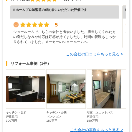
※ホームプロ加盟前の成約者にいただいた評価です
※ホ
5
ショールームでこちらの会社と出会いました。担当してくれた方
な
の身だしなみや対応は好感が持てましたし、時間の管理もしっか
ろ
りされていました。メーカーのショールームへ…
と
この会社の口コミをもっと見る >
リフォーム事例
（3件）
キッチン・台所
キッチン・台所
浴室・ユニットバス
戸建住宅
マンション
戸建住宅
300万円
180万円
150万円
この会社の事例をもっと見る >