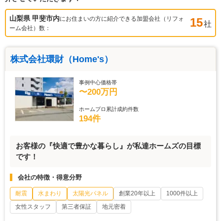
山梨県 甲斐市
内
にお住まいの方に紹介できる加盟会社（リフォ
15
社
ーム会社）数：
株式会社環財（Home's）
事例中心価格帯
〜200万円
ホームプロ累計成約件数
194件
お客様の『快適で豊かな暮らし』が私達ホームズの目標
です！
会社の特徴・得意分野
耐震
水まわり
太陽光パネル
創業20年以上
1000件以上
女性スタッフ
第三者保証
地元密着