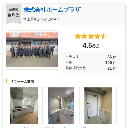
株式会社ホームプラザ
納得感
５
第
位
埼玉県草加市小山2-4-2
4.5
/5.0
36
クチコミ
件
100
事例
件
91
累積成約件数
件
リフォーム事例