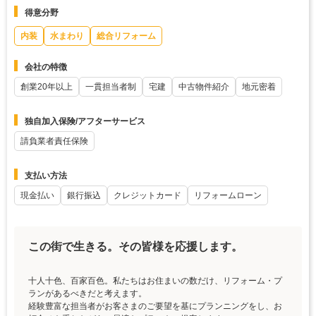
得意分野
内装
水まわり
総合リフォーム
会社の特徴
創業20年以上
一貫担当者制
宅建
中古物件紹介
地元密着
独自加入保険/アフターサービス
請負業者責任保険
支払い方法
現金払い
銀行振込
クレジットカード
リフォームローン
この街で生きる。その皆様を応援します。
十人十色、百家百色。私たちはお住まいの数だけ、リフォーム・プ
ランがあるべきだと考えます。
経験豊富な担当者がお客さまのご要望を基にプランニングをし、お