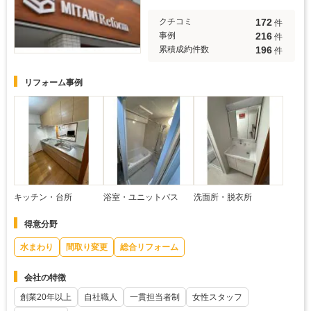
172
クチコミ
件
216
事例
件
196
累積成約件数
件
リフォーム事例
キッチン・台所
浴室・ユニットバス
洗面所・脱衣所
得意分野
水まわり
間取り変更
総合リフォーム
会社の特徴
創業20年以上
自社職人
一貫担当者制
女性スタッフ