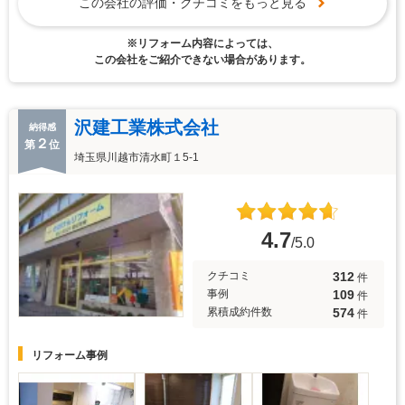
この会社の評価・クチコミをもっと見る
※リフォーム内容によっては、
この会社をご紹介できない場合があります。
沢建工業株式会社
納得感
２
第
位
埼玉県川越市清水町１5-1
4.7
/5.0
312
クチコミ
件
109
事例
件
574
累積成約件数
件
リフォーム事例