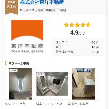
株式会社東洋不動産
納得感
３
第
位
埼玉県南埼玉郡宮代町山崎106番地
4.9
/5.0
40
クチコミ
件
16
事例
件
53
累積成約件数
件
リフォーム事例
キッチン・台所
浴室・ユニットバス
洗面所・脱衣所