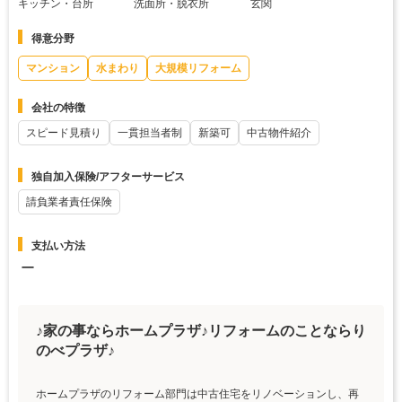
キッチン・台所
洗面所・脱衣所
玄関
得意分野
マンション
水まわり
大規模リフォーム
会社の特徴
スピード見積り
一貫担当者制
新築可
中古物件紹介
独自加入保険/アフターサービス
請負業者責任保険
支払い方法
ー
♪家の事ならホームプラザ♪リフォームのことならり
のべプラザ♪
ホームプラザのリフォーム部門は中古住宅をリノベーションし、再