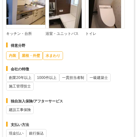
キッチン・台所
浴室・ユニットバス
トイレ
得意分野
内装
屋根・外壁
水まわり
会社の特徴
創業20年以上
1000件以上
一貫担当者制
一級建築士
施工管理技士
独自加入保険/アフターサービス
建設工事保険
支払い方法
現金払い
銀行振込