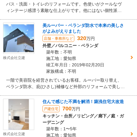
バス・洗面・トイレのリフォームです。色使いがクールなヴ
ィンテージ感漂う素敵な仕上がりです。他にはない個性派リ
フォーム。
美ルーバー・ベランダ防水で本来の美しさ
がよみがえりました
320
万円
店舗・事務所など
外壁／バルコニー・ベランダ
築年数：不明
株式会社立建
施工地：愛知県
竣工年月日：2019年02月20日
家族構成：不明
一階で美容院を経営されているお客様。ルーバー取り替え、
ベランダ防水、庇(ひさし)補修など外部のリフォームで美しさ
が蘇りました。美容院は外観も重要ですよね。
住んで感じた不満を解消！築浅住宅大改造
700
万円
戸建住宅
キッチン・台所／リビング／廊下／庭・ガ
ーデニング
築年数：1〜5年
株式会社立建
施工地：愛知県