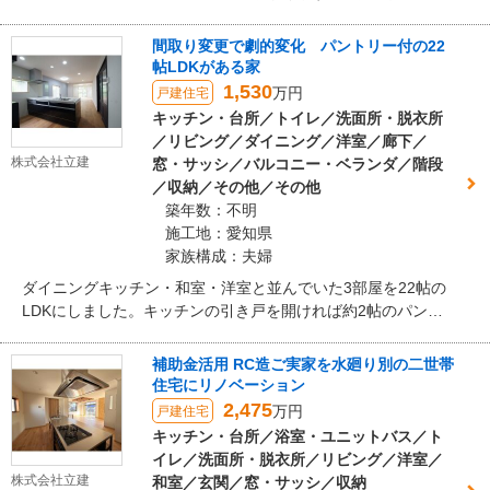
時には大勢の仲間と、極上のプライベートタイムを過ごすた
めの贅沢空間です。
間取り変更で劇的変化 パントリー付の22
帖LDKがある家
1,530
万円
戸建住宅
キッチン・台所／トイレ／洗面所・脱衣所
／リビング／ダイニング／洋室／廊下／
株式会社立建
窓・サッシ／バルコニー・ベランダ／階段
／収納／その他／その他
築年数：不明
施工地：愛知県
家族構成：夫婦
ダイニングキッチン・和室・洋室と並んでいた3部屋を22帖の
LDKにしました。キッチンの引き戸を開ければ約2帖のパント
リーがあります。パントリーには勝手口もあります。買い物
後は、勝手口から直接パントリーへストックを運べますし、
補助金活用 RC造ご実家を水廻り別の二世帯
収集日まで各ゴミを保管できサッと外へ出せ、美しいキッチ
住宅にリノベーション
ンをキープできます。
2,475
万円
戸建住宅
キッチン・台所／浴室・ユニットバス／ト
イレ／洗面所・脱衣所／リビング／洋室／
株式会社立建
和室／玄関／窓・サッシ／収納