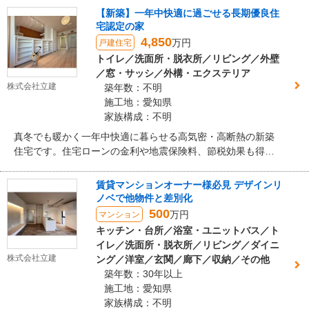
ガレージ、古くなった設備等、補助金も活用しご予算内で最
【新築】一年中快適に過ごせる長期優良住
大効果が得られた木造住宅のリノベーションです。
宅認定の家
4,850
万円
戸建住宅
トイレ／洗面所・脱衣所／リビング／外壁
／窓・サッシ／外構・エクステリア
株式会社立建
築年数：不明
施工地：愛知県
家族構成：不明
真冬でも暖かく一年中快適に暮らせる高気密・高断熱の新築
住宅です。住宅ローンの金利や地震保険料、節税効果も得ら
れる長期優良住宅認定の新築住宅の一部をご紹介させていた
だきます
賃貸マンションオーナー様必見 デザインリ
ノベで他物件と差別化
500
万円
マンション
キッチン・台所／浴室・ユニットバス／ト
イレ／洗面所・脱衣所／リビング／ダイニ
株式会社立建
ング／洋室／玄関／廊下／収納／その他
築年数：30年以上
施工地：愛知県
家族構成：不明