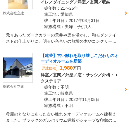
イレ／ダイニング／洋室／玄関／収納
築年数：21〜25年
株式会社立建
施工地：愛知県
竣工年月日：2017年03月31日
家族構成：夫婦 子供1人
元々あったダークカラーの天井や梁を活かし、和モダンテイ
ストの仕上がりに。明るい色合いの無垢の木やコンクリート
ブロックなど部材の組み合わせを楽しめる個性的なリフォー
ムです。
【建替】古い離れを取り壊しこだわりのオ
ーディオルームを新築
1,980
万円
戸建住宅
洋室／玄関／外壁／窓・サッシ／外構・エ
クステリア
株式会社立建
築年数：不明
施工地：岐阜県
竣工年月日：2022年11月05日
家族構成：不明
母屋のとなりにあった古い離れをオーディオルームへ建替え
ました。ブラックのガルバリウム鋼板がシャープな印象のロ
フト付きの平屋は、音響にこだわりぬいた設計となっていま