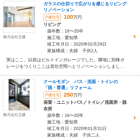
す。近所迷惑にならないよう防音対策も完璧、バスルームと
ガラスの仕切りで広がりを感じるリビング
手洗いも備えた贅沢オーディオルームの完成です。
リノベーション
100
万円
戸建住宅
リビング
築年数：16〜20年
株式会社立建
施工地：愛知県
竣工年月日：2020年02月29日
家族構成：夫婦 子供2人
実はここ、以前はビルトインガレージでした。隣地に別棟ガ
レージをつくりここは居住空間へとリノベーションしまし
た。 スモーキーブルーの壁の外には元々のガレージシャッタ
ーがあるので夜間も安心です。別棟ガレージへも行き来しや
クールモダン バス・洗面・トイレの
すいようドアも作りました。床は優しい木目の合板フローリ
「脱・普通」リフォーム
ングです。
250
万円
戸建住宅
浴室・ユニットバス／トイレ／洗面所・脱
衣所
株式会社立建
築年数：16〜20年
施工地：愛知県
竣工年月日：2020年01月31日
家族構成：夫婦 子供二人