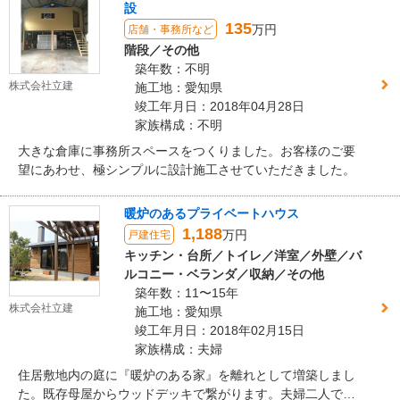
設
135
万円
店舗・事務所など
階段／その他
築年数：不明
株式会社立建
施工地：愛知県
竣工年月日：2018年04月28日
家族構成：不明
大きな倉庫に事務所スペースをつくりました。お客様のご要
望にあわせ、極シンプルに設計施工させていただきました。
暖炉のあるプライベートハウス
1,188
万円
戸建住宅
キッチン・台所／トイレ／洋室／外壁／バ
ルコニー・ベランダ／収納／その他
築年数：11〜15年
株式会社立建
施工地：愛知県
竣工年月日：2018年02月15日
家族構成：夫婦
住居敷地内の庭に『暖炉のある家』を離れとして増築しまし
た。既存母屋からウッドデッキで繋がります。夫婦二人で、