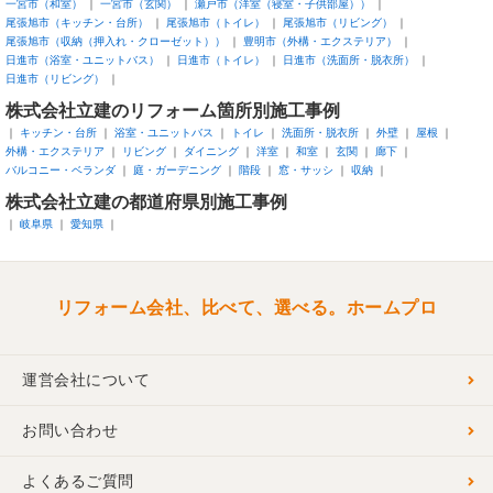
一宮市（和室）
一宮市（玄関）
瀬戸市（洋室（寝室・子供部屋））
尾張旭市（キッチン・台所）
尾張旭市（トイレ）
尾張旭市（リビング）
尾張旭市（収納（押入れ・クローゼット））
豊明市（外構・エクステリア）
日進市（浴室・ユニットバス）
日進市（トイレ）
日進市（洗面所・脱衣所）
日進市（リビング）
株式会社立建のリフォーム箇所別施工事例
キッチン・台所
浴室・ユニットバス
トイレ
洗面所・脱衣所
外壁
屋根
外構・エクステリア
リビング
ダイニング
洋室
和室
玄関
廊下
バルコニー・ベランダ
庭・ガーデニング
階段
窓・サッシ
収納
株式会社立建の都道府県別施工事例
岐阜県
愛知県
リフォーム会社、比べて、選べる。ホームプロ
運営会社について
お問い合わせ
よくあるご質問