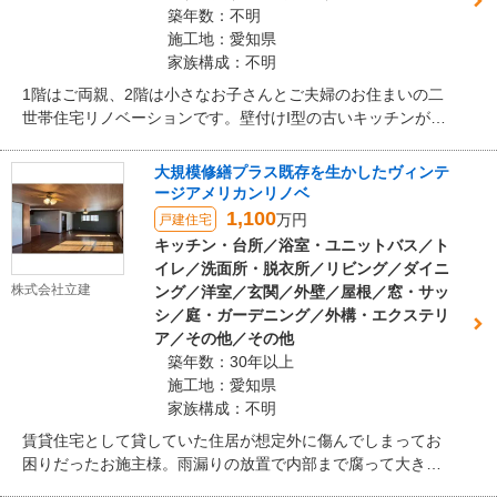
築年数：不明
施工地：愛知県
家族構成：不明
1階はご両親、2階は小さなお子さんとご夫婦のお住まいの二
世帯住宅リノベーションです。壁付けI型の古いキッチンが補
助金を活用して生まれ変わったお洒落なアイランドキッチ
ン、既存間取りから大きく変化した広々LDK、寒くて掃除も
大規模修繕プラス既存を生かしたヴィンテ
大変だったのがまるで新築のように生まれ変わったトイレ、
ージアメリカンリノベ
日当たりが良すぎてエアコンの効きが悪かった個室が補助金
1,100
万円
戸建住宅
を活用して快適になった南側の各居室、物置になっていた和
キッチン・台所／浴室・ユニットバス／ト
室がモダンで快適に生まれ変わった和洋室などほぼ家全体を
イレ／洗面所・脱衣所／リビング／ダイニ
リノベーションさせていただきました。
株式会社立建
ング／洋室／玄関／外壁／屋根／窓・サッ
シ／庭・ガーデニング／外構・エクステリ
ア／その他／その他
築年数：30年以上
施工地：愛知県
家族構成：不明
賃貸住宅として貸していた住居が想定外に傷んでしまってお
困りだったお施主様。雨漏りの放置で内部まで腐って大きな
穴が空いた階段の壁、大型犬に複数個所かじられたインナー