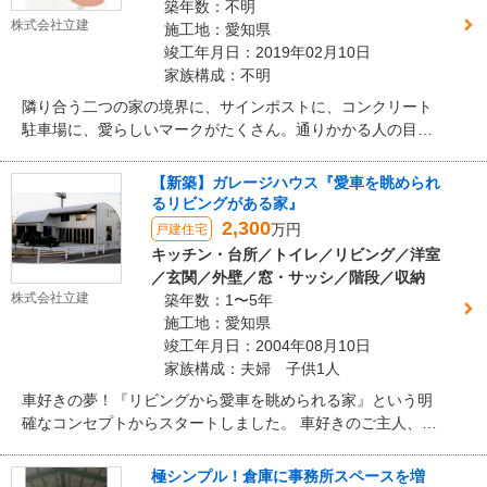
築年数：不明
株式会社立建
施工地：愛知県
竣工年月日：2019年02月10日
家族構成：不明
隣り合う二つの家の境界に、サインポストに、コンクリート
駐車場に、愛らしいマークがたくさん。通りかかる人の目も
楽しませる素敵な外構リフォームです。
【新築】ガレージハウス『愛車を眺められ
るリビングがある家』
2,300
万円
戸建住宅
キッチン・台所／トイレ／リビング／洋室
／玄関／外壁／窓・サッシ／階段／収納
株式会社立建
築年数：1〜5年
施工地：愛知県
竣工年月日：2004年08月10日
家族構成：夫婦 子供1人
車好きの夢！『リビングから愛車を眺められる家』という明
確なコンセプトからスタートしました。 車好きのご主人、そ
うでもない奥さん、元気いっぱいのお子さん、みんなの「こ
れいい！」が詰まったガレージハウスです。
極シンプル！倉庫に事務所スペースを増