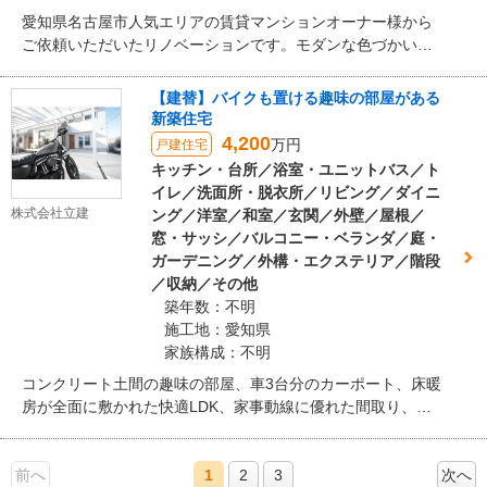
愛知県名古屋市人気エリアの賃貸マンションオーナー様から
ご依頼いただいたリノベーションです。モダンな色づかいと
質感が調和し癒しを感じながらもスタイリッシュな空間にな
りました。上部から壁を照らすコーニス照明やキッチン上部
【建替】バイクも置ける趣味の部屋がある
のスポット照明が空間全体に温かみを広げています。個室や
新築住宅
トイレ洗面バスも白をベースに穏やかなベージュ・ブラウン
4,200
万円
戸建住宅
を差し色にして上質な暮らしを演出しています。
キッチン・台所／浴室・ユニットバス／ト
イレ／洗面所・脱衣所／リビング／ダイニ
株式会社立建
ング／洋室／和室／玄関／外壁／屋根／
窓・サッシ／バルコニー・ベランダ／庭・
ガーデニング／外構・エクステリア／階段
／収納／その他
築年数：不明
施工地：愛知県
家族構成：不明
コンクリート土間の趣味の部屋、車3台分のカーポート、床暖
房が全面に敷かれた快適LDK、家事動線に優れた間取り、
個々の時間も家族の時間も大切にできる新築住宅の施工事例
です。
前へ
1
2
3
次へ