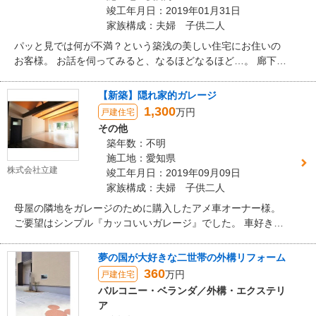
竣工年月日：2019年01月31日
家族構成：夫婦 子供二人
パッと見では何が不満？という築浅の美しい住宅にお住いの
お客様。 お話を伺ってみると、なるほどなるほど…。 廊下を
つくって寒さ対策、トイレのプライバシー保護、キッチンの
移設と、大改造させていただきました。
【新築】隠れ家的ガレージ
1,300
万円
戸建住宅
その他
築年数：不明
施工地：愛知県
株式会社立建
竣工年月日：2019年09月09日
家族構成：夫婦 子供二人
母屋の隣地をガレージのために購入したアメ車オーナー様。
ご要望はシンプル『カッコいいガレージ』でした。 車好きの
こだわりがつまったガレージです。
夢の国が大好きな二世帯の外構リフォーム
360
万円
戸建住宅
バルコニー・ベランダ／外構・エクステリ
ア