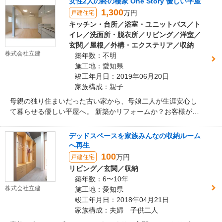
女性2人の終の棲家 One Story 優しい平屋
1,300
万円
戸建住宅
キッチン・台所／浴室・ユニットバス／ト
イレ／洗面所・脱衣所／リビング／洋室／
玄関／屋根／外構・エクステリア／収納
株式会社立建
築年数：不明
施工地：愛知県
竣工年月日：2019年06月20日
家族構成：親子
母親の独り住まいだった古い家から、母娘二人が生涯安心し
て暮らせる優しい平屋へ。 新築かリフォームか？お客様が選
択したのは構造躯体を活かした中身まるごとリノベーション
でした。
デッドスペースを家族みんなの収納ルーム
へ再生
100
万円
戸建住宅
リビング／玄関／収納
築年数：6〜10年
株式会社立建
施工地：愛知県
竣工年月日：2018年04月21日
家族構成：夫婦 子供二人