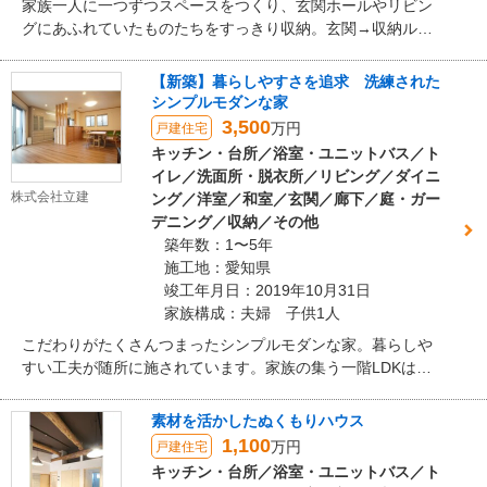
家族一人に一つずつスペースをつくり、玄関ホールやリビン
グにあふれていたものたちをすっきり収納。玄関→収納ルー
ム→リビングと動線も新たにでき、忙しい奥様にグッドリフ
ォーム！
【新築】暮らしやすさを追求 洗練された
シンプルモダンな家
3,500
万円
戸建住宅
キッチン・台所／浴室・ユニットバス／ト
イレ／洗面所・脱衣所／リビング／ダイニ
株式会社立建
ング／洋室／和室／玄関／廊下／庭・ガー
デニング／収納／その他
築年数：1〜5年
施工地：愛知県
竣工年月日：2019年10月31日
家族構成：夫婦 子供1人
こだわりがたくさんつまったシンプルモダンな家。暮らしや
すい工夫が随所に施されています。家族の集う一階LDKは全
面床暖房。キッチンからはダイニングスペース・リビングを
見渡せます。
素材を活かしたぬくもりハウス
1,100
万円
戸建住宅
キッチン・台所／浴室・ユニットバス／ト