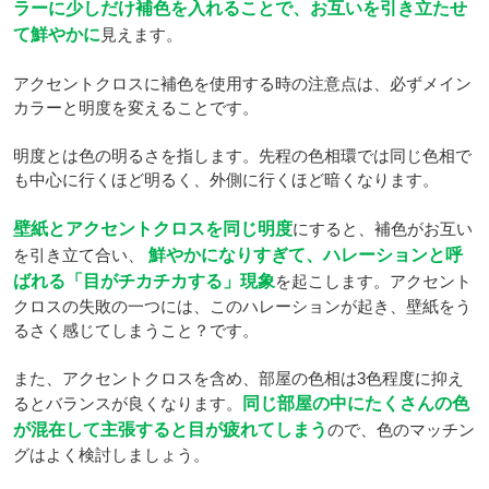
ラーに少しだけ補色を入れることで、お互いを引き立たせ
て鮮やかに
見えます。
アクセントクロスに補色を使用する時の注意点は、必ずメイン
カラーと明度を変えることです。
明度とは色の明るさを指します。先程の色相環では同じ色相で
も中心に行くほど明るく、外側に行くほど暗くなります。
壁紙とアクセントクロスを同じ明度
にすると、補色がお互い
を引き立て合い、
鮮やかになりすぎて、ハレーションと呼
ばれる「目がチカチカする」現象
を起こします。アクセント
クロスの失敗の一つには、このハレーションが起き、壁紙をう
るさく感じてしまうこと？です。
また、アクセントクロスを含め、部屋の色相は3色程度に抑え
るとバランスが良くなります。
同じ部屋の中にたくさんの色
が混在して主張すると目が疲れてしまう
ので、色のマッチン
グはよく検討しましょう。