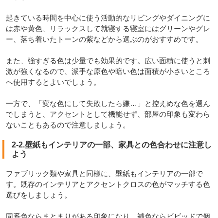
起きている時間を中心に使う活動的なリビングやダイニングに
は赤や黄色、リラックスして就寝する寝室にはグリーンやグレ
ー、落ち着いたトーンの紫などから選ぶのがおすすめです。
また、強すぎる色は少量でも効果的です。広い面積に使うと刺
激が強くなるので、派手な原色や暗い色は面積が小さいところ
へ使用するとよいでしょう。
一方で、「変な色にして失敗したら嫌…」と控えめな色を選ん
でしまうと、アクセントとして機能せず、部屋の印象も変わら
ないこともあるので注意しましょう。
2-2.壁紙もインテリアの一部、家具との色合わせに注意し
よう
ファブリック類や家具と同様に、壁紙もインテリアの一部で
す。既存のインテリアとアクセントクロスの色がマッチする色
選びをしましょう。
同系色ならまとまりがある印象になり、補色ならビビッドで個