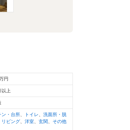
0万円
月以上
造
チン・台所
、
トイレ
、
洗面所・脱
、
リビング
、
洋室
、
玄関
、
その他