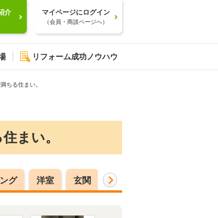
紹介
マイページにログイン
）
（会員・商談ページへ）
場
リフォーム成功ノウハウ
が満ちる住まい。
る住まい。
ング
洋室
玄関
その他