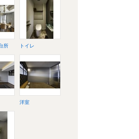
台所
トイレ
洋室