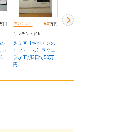
50
92
マンション
マンション
マンショ
万円
万円
万円
キッチン・台所
キッチン・台所
キッチン
の
足立区【キッチンの
ホワイト・木目・ア
リビン
Lシ
リフォーム】ラクエ
イアンでかわいらし
生計画
1
ラが工期2日で50万
い雰囲気のキッチン
円