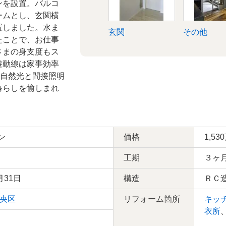
ンを設置。バルコ
ームとし、玄関横
置しました。水ま
玄関
その他
たことで、お仕事
さまの身支度もス
遊動線は家事効率
。自然光と間接照明
暮らしを愉しまれ
ン
価格
1,53
工期
３ヶ
月31日
構造
ＲＣ
央区
リフォーム箇所
キッ
衣所