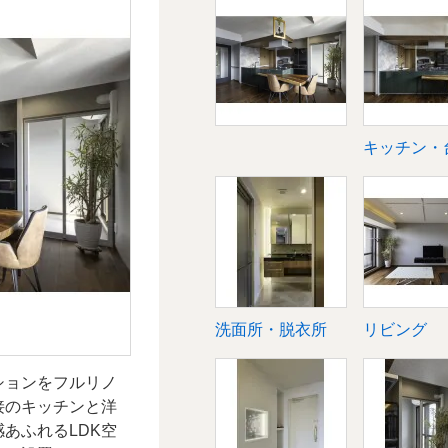
台所
トイレ
キッチン・
洋室
洗面所・脱衣所
リビング
ションをフルリノ
接のキッチンと洋
あふれるLDK空