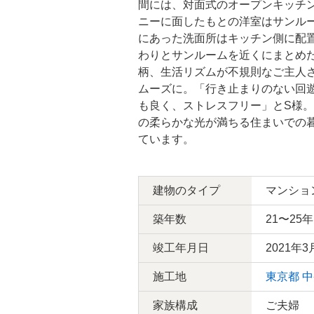
間には、対面式のオープンキッチ
ニーに面したもとの洋室はサンル
にあった洗面所はキッチン側に配
玄関
その他
わりとサンルームを近くにまとめ
柄、生活リズムが不規則なご主人
ムーズに。「行き止まりのない回
も良く、ストレスフリー」とS様
の柔らかな光が満ちる住まいでの
ています。
建物のタイプ
マンショ
築年数
21〜25年
竣工年月日
2021年3
施工地
東京都
中
家族構成
ご夫婦