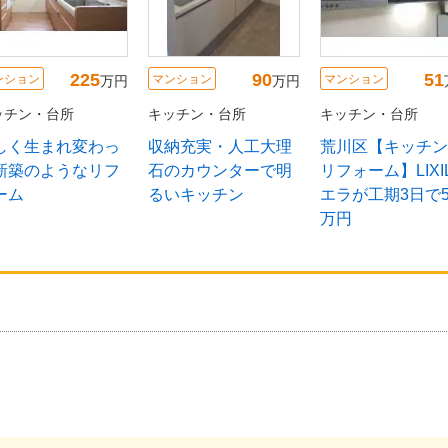
225
90
51
ンション
マンション
マンション
万円
万円
ッチン・台所
キッチン・台所
キッチン・台所
しく生まれ変わっ
収納充実・人工大理
荒川区【キッチン
新築のようなリフ
石のカウンターで明
リフォーム】LIXI
ーム
るいキッチン
エラが工期3日で5
万円