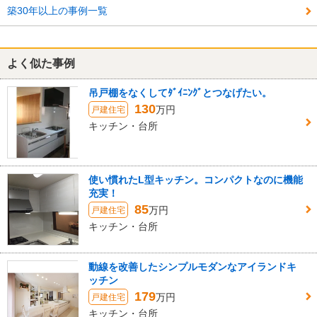
築30年以上の事例一覧
よく似た事例
吊戸棚をなくしてﾀﾞｲﾆﾝｸﾞとつなげたい。
130
万円
戸建住宅
キッチン・台所
使い慣れたL型キッチン。コンパクトなのに機能
充実！
85
万円
戸建住宅
キッチン・台所
動線を改善したシンプルモダンなアイランドキ
ッチン
179
万円
戸建住宅
キッチン・台所