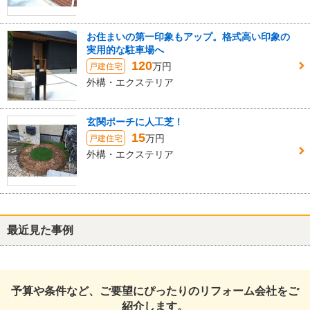
お住まいの第一印象もアップ。格式高い印象の
実用的な駐車場へ
120
万円
戸建住宅
外構・エクステリア
玄関ポーチに人工芝！
15
万円
戸建住宅
外構・エクステリア
最近見た事例
予算や条件など、ご要望にぴったりのリフォーム会社をご
紹介します。