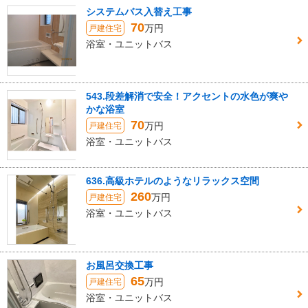
システムバス入替え工事
70
万円
戸建住宅
浴室・ユニットバス
543.段差解消で安全！アクセントの水色が爽や
かな浴室
70
万円
戸建住宅
浴室・ユニットバス
636.高級ホテルのようなリラックス空間
260
万円
戸建住宅
浴室・ユニットバス
お風呂交換工事
65
万円
戸建住宅
浴室・ユニットバス