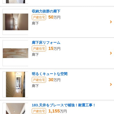
収納力抜群の廊下
50
万円
戸建住宅
廊下
廊下床リフォーム
15
万円
戸建住宅
廊下
明るくキュートな空間
30
万円
戸建住宅
廊下
183.天井をブレースで補強！耐震工事！
1,155
万円
戸建住宅