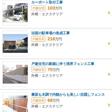
カーポート取付工事
103
万円
戸建住宅
外構・エクステリア
法面の駐車場の造成工事
216
万円
戸建住宅
外構・エクステリア
戸建住宅の新築に伴う境界フェンス工事
70
万円
戸建住宅
外構・エクステリア
裏面も木調で内観からも美しい目隠しフェンス
68
万円
戸建住宅
外構・エクステリア