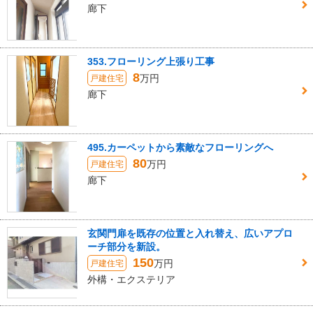
廊下
353.フローリング上張り工事
8
万円
戸建住宅
廊下
495.カーペットから素敵なフローリングへ
80
万円
戸建住宅
廊下
玄関門扉を既存の位置と入れ替え、広いアプロ
ーチ部分を新設。
150
万円
戸建住宅
外構・エクステリア