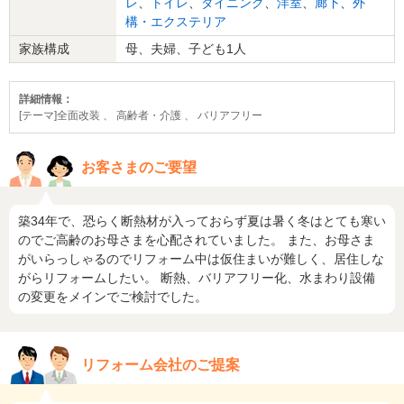
レ
、
トイレ
、
ダイニング
、
洋室
、
廊下
、
外
構・エクステリア
家族構成
母、夫婦、子ども1人
詳細情報：
[テーマ]全面改装 、 高齢者・介護 、 バリアフリー
お客さまのご要望
築34年で、恐らく断熱材が入っておらず夏は暑く冬はとても寒い
のでご高齢のお母さまを心配されていました。 また、お母さま
がいらっしゃるのでリフォーム中は仮住まいが難しく、居住しな
がらリフォームしたい。 断熱、バリアフリー化、水まわり設備
の変更をメインでご検討でした。
リフォーム会社のご提案