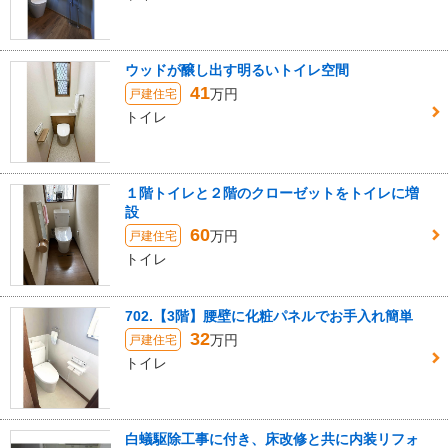
ウッドが醸し出す明るいトイレ空間
41
万円
戸建住宅
トイレ
１階トイレと２階のクローゼットをトイレに増
設
60
万円
戸建住宅
トイレ
702.【3階】腰壁に化粧パネルでお手入れ簡単
32
万円
戸建住宅
トイレ
白蟻駆除工事に付き、床改修と共に内装リフォ