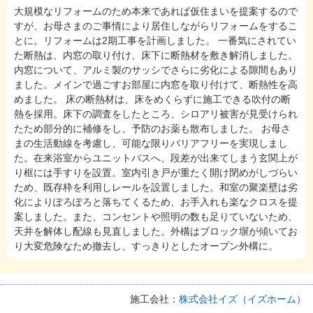
大規模なリフォームのため本来であれば仮住まいを提案するので
すが、お母さまのご事情により居住しながらリフォームをするこ
とに。リフォームは2期工事を計画しました。 一番気にされてい
た断熱は、内窓の取り付け、床下に断熱材を敷き解消しました。
内窓について、アルミ製のサッシでさらに劣化による隙間もあり
ました。メインで過ごすお部屋に内窓を取り付けて、断熱性を高
めました。 床の断熱材は、床をめくらずに施工できる吹付の断
熱を採用。床下の調査をしたところ、シロアリ被害が見受けられ
たため部分的に補修をし、予防のお薬も散布しました。 お母さ
まの生活動線を考慮し、可能な限りバリアフリーを実現しまし
た。在来浴室からユニットバスへ、段差が出来てしまう玄関上が
り框には手すりを設置。室内引き戸が重たく開け閉めがしづらい
ため、既存枠を利用しレールを設置しました。和室の聚楽壁は劣
化によりぽろぽろと落ちてくるため、お手入れも楽なクロスを提
案しました。また、コンセントや照明の数も足りていないため、
天井を解体し配線も見直しました。外構はブロック塀が傾いてお
り大変危険なため撤去し、すっきりとしたオープン外構に。
施工会社：
株式会社イズ（イズホーム）