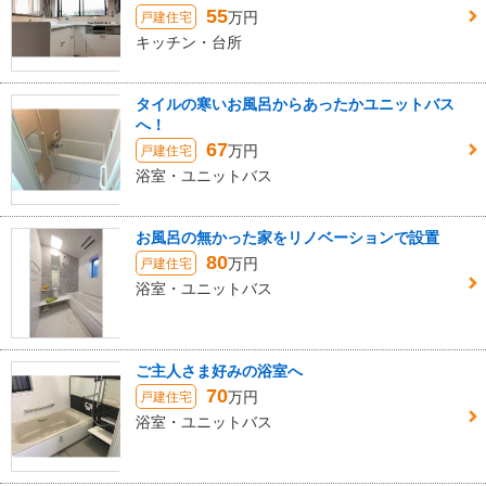
55
万円
戸建住宅
キッチン・台所
タイルの寒いお風呂からあったかユニットバス
へ！
67
万円
戸建住宅
浴室・ユニットバス
お風呂の無かった家をリノベーションで設置
80
万円
戸建住宅
浴室・ユニットバス
ご主人さま好みの浴室へ
70
万円
戸建住宅
浴室・ユニットバス