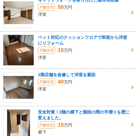
キャットウォークを取り付けた猫専用部屋
50
万円
戸建住宅
洋室
ペット対応のクッションフロアで和室から洋室
にリフォーム
15
万円
戸建住宅
洋室
1階店舗を改修して洋室を新設
40
万円
戸建住宅
洋室
安全対策！2階の廊下と階段の間の手摺りを壁に
変えました。
15
万円
戸建住宅
廊下