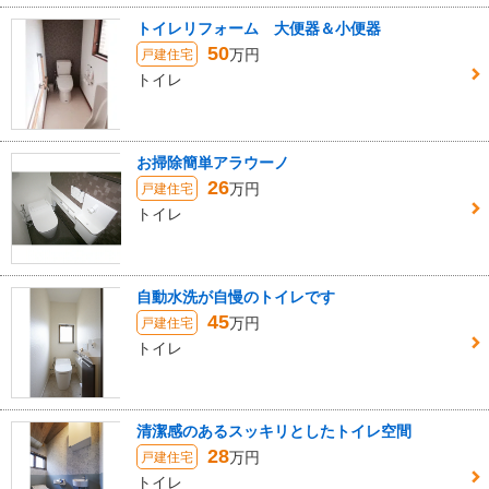
トイレリフォーム 大便器＆小便器
50
万円
戸建住宅
トイレ
お掃除簡単アラウーノ
26
万円
戸建住宅
トイレ
自動水洗が自慢のトイレです
45
万円
戸建住宅
トイレ
清潔感のあるスッキリとしたトイレ空間
28
万円
戸建住宅
トイレ