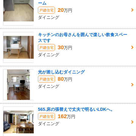
ーム
20
万円
戸建住宅
ダイニング
キッチンのお母さんを囲んで楽しい飲食スペー
スです
30
万円
戸建住宅
ダイニング
光が差し込むダイニング
80
万円
戸建住宅
ダイニング
565.床の張替えで丈夫で明るいLDKへ。
162
万円
戸建住宅
ダイニング