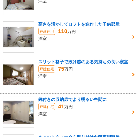
洋室
高さを活かしてロフトを造作した子供部屋
110
万円
戸建住宅
洋室
スリット格子で抜け感のある気持ちの良い寝室
75
万円
戸建住宅
洋室
鏡付きの収納扉でより明るい空間に
41
万円
戸建住宅
洋室