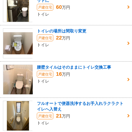
ットに
60
万円
戸建住宅
トイレ
トイレの場所は間取り変更
22
万円
戸建住宅
トイレ
腰壁タイルはそのままにトイレ交換工事
16
万円
戸建住宅
トイレ
フルオートで便器洗浄するお手入れラクラクト
イレへ入替え
21
万円
戸建住宅
トイレ