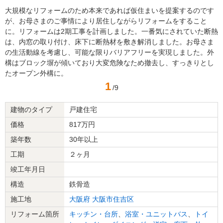
大規模なリフォームのため本来であれば仮住まいを提案するのです
が、お母さまのご事情により居住しながらリフォームをすること
に。リフォームは2期工事を計画しました。一番気にされていた断熱
は、内窓の取り付け、床下に断熱材を敷き解消しました。お母さま
の生活動線を考慮し、可能な限りバリアフリーを実現しました。外
構はブロック塀が傾いており大変危険なため撤去し、すっきりとし
たオープン外構に。
1
/9
建物のタイプ
戸建住宅
価格
817万円
築年数
30年以上
工期
２ヶ月
竣工年月日
構造
鉄骨造
施工地
大阪府
大阪市住吉区
リフォーム箇所
キッチン・台所
、
浴室・ユニットバス
、
トイ