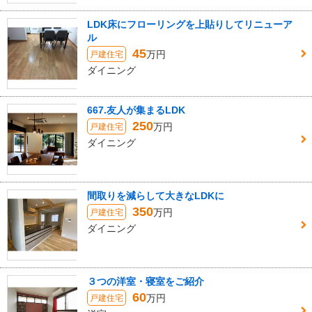
LDK床にフローリングを上貼りしてリニューア
ル
45
万円
戸建住宅
ダイニング
667.友人が集まるLDK
250
万円
戸建住宅
ダイニング
間取りを減らして大きなLDKに
350
万円
戸建住宅
ダイニング
３つの洋室・寝室をご紹介
60
万円
戸建住宅