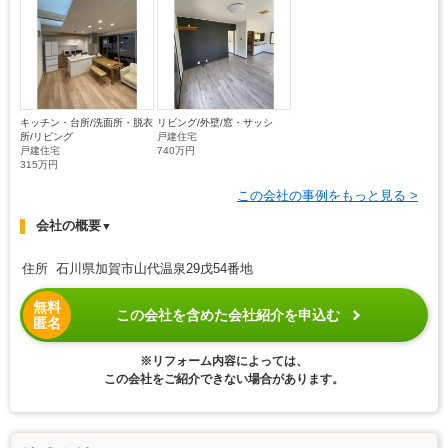
キッチン・台所/洗面所・脱衣
リビング/外壁/窓・サッシ
所/リビング
戸建住宅
戸建住宅
740万円
315万円
この会社の事例をもっと見る >
会社の概要
▼
住所 石川県加賀市山代温泉29戊54番地
無料
この会社を含めた会社紹介を申込む
匿名
※リフォーム内容によっては、
この会社をご紹介できない場合があります。