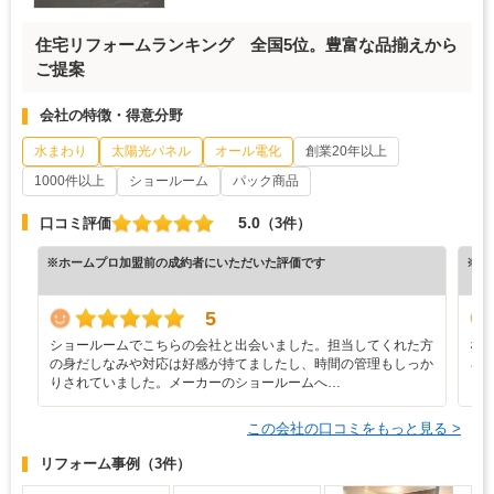
住宅リフォームランキング 全国5位。豊富な品揃えから
ご提案
会社の特徴・得意分野
水まわり
太陽光パネル
オール電化
創業20年以上
1000件以上
ショールーム
パック商品
5.0
口コミ評価
（3件）
※ホームプロ加盟前の成約者にいただいた評価です
※ホ
5
ショールームでこちらの会社と出会いました。担当してくれた方
な
の身だしなみや対応は好感が持てましたし、時間の管理もしっか
ろ
りされていました。メーカーのショールームへ…
と
この会社の口コミをもっと見る >
リフォーム事例
（3件）