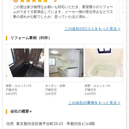
5
この度は多少無理なお願いも対応いただき、要望通りのリフォー
大
ムができて大変満足しています。メーカー側の受注停止などで工
か
事の遅れが心配でしたが、思っていたほど遅れ…
この会社の口コミをもっと見る >
リフォーム事例
（85件）
浴室・ユニットバス
キッチン・台所
浴室・ユニットバス
戸建住宅
戸建住宅
戸建住宅
140万円
120万円
119万円
この会社の事例をもっと見る >
会社の概要
▼
住所 東京都渋谷区南平台町15-13 帝都渋谷ビル6階