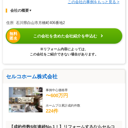
この会社の事例をもっと見る >
会社の概要
▼
住所 石川県白山市月橋町406番地2
無料
この会社を含めた会社紹介を申込む
匿名
※リフォーム内容によっては、
この会社をご紹介できない場合があります。
セルコホーム株式会社
事例中心価格帯
〜600万円
ホームプロ累計成約件数
224件
【成約件数6年連続No.1！】リフォームするならセルコ