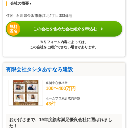
会社の概要
▼
住所 石川県金沢市藤江北4丁目303番地
無料
この会社を含めた会社紹介を申込む
匿名
※リフォーム内容によっては、
この会社をご紹介できない場合があります。
有限会社タシタあすなろ建設
事例中心価格帯
100〜400万円
ホームプロ累計成約件数
43件
おかげさまで、19年度顧客満足優良会社に選ばれまし
た！