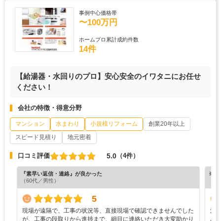
事例中心価格帯
〜100万円
ホームプロ累計成約件数
14件
【給湯器・水回りのプロ】安心安全のイワタニにお任せ
ください！
会社の特徴・得意分野
マンション
水まわり
小規模リフォーム
創業20年以上
スピード見積り
地元密着
5.0
口コミ評価
（4件）
『素早い返信・連絡』が良かった
※ホ
（60代／男性）
5
現場が遠隔で、工事の状況等、直接現場で確認できませんでした
浴
が、工事の段取りから進捗まで、細目に連絡いただき大変助かり
あ