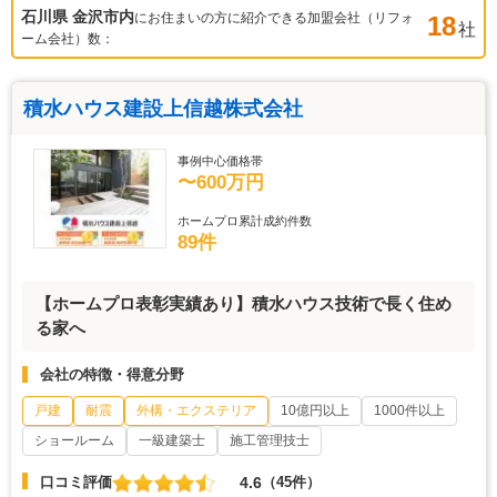
石川県 金沢市
内
にお住まいの方に紹介できる加盟会社（リフォ
18
社
ーム会社）数：
積水ハウス建設上信越株式会社
事例中心価格帯
〜600万円
ホームプロ累計成約件数
89件
【ホームプロ表彰実績あり】積水ハウス技術で長く住め
る家へ
会社の特徴・得意分野
戸建
耐震
外構・エクステリア
10億円以上
1000件以上
ショールーム
一級建築士
施工管理技士
4.6
口コミ評価
（45件）