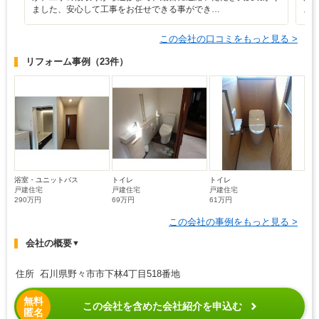
ました、安心して工事をお任せできる事ができ…
ス
この会社の口コミをもっと見る >
リフォーム事例
（23件）
浴室・ユニットバス
トイレ
トイレ
戸建住宅
戸建住宅
戸建住宅
290万円
69万円
61万円
この会社の事例をもっと見る >
会社の概要
▼
住所 石川県野々市市下林4丁目518番地
無料
この会社を含めた会社紹介を申込む
匿名