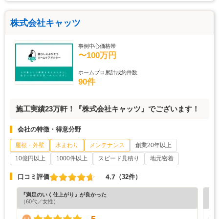
株式会社キャッツ
事例中心価格帯
〜100万円
ホームプロ累計成約件数
90件
施工実績23万軒！『株式会社キャッツ』でございます！
会社の特徴・得意分野
屋根・外壁
水まわり
メンテナンス
創業20年以上
10億円以上
1000件以上
スピード見積り
地元密着
4.7
口コミ評価
（32件）
『満足のいく仕上がり』が良かった
『分
（60代／女性）
（6