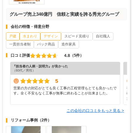
グループ売上346億円 信頼と実績を誇る秀光グループ
会社の特徴・得意分野
戸建
水まわり
デザイン
スピード見積り
自社職人
一貫担当者制
パック商品
造作家具
4.8
口コミ評価
（5件）
『担当者の人柄・説明力』が良かった
『プ
（60代／男性）
（4
5
営業の方の対応がとても良く工事の工程管理もとても良かったで
補
す。全く不安もなく工事が無事に終わることが出来ました。
教
た
この会社の口コミをもっと見る >
リフォーム事例
（2件）