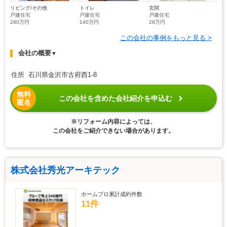
リビング/その他
トイレ
玄関
戸建住宅
戸建住宅
戸建住宅
280万円
140万円
28万円
この会社の事例をもっと見る >
会社の概要
▼
住所 石川県金沢市古府西1-8
無料
この会社を含めた会社紹介を申込む
匿名
※リフォーム内容によっては、
この会社をご紹介できない場合があります。
株式会社秀光アーキテック
ホームプロ累計成約件数
11件