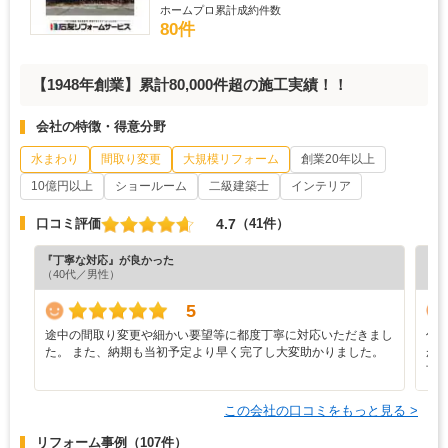
ホームプロ累計成約件数
80件
【1948年創業】累計80,000件超の施工実績！！
会社の特徴・得意分野
水まわり
間取り変更
大規模リフォーム
創業20年以上
10億円以上
ショールーム
二級建築士
インテリア
4.7
口コミ評価
（41件）
『丁寧な対応』が良かった
『デ
（40代／男性）
（6
5
途中の間取り変更や細かい要望等に都度丁寧に対応いただきまし
仕
た。 また、納期も当初予定より早く完了し大変助かりました。
が
甘
この会社の口コミをもっと見る >
リフォーム事例
（107件）