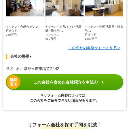
キッチン・台所/リビング
キッチン・台所/トイレ/洗面
キッチン・台所/洗面所・脱衣
戸建住宅
所・脱衣所/...
所/...
250万円
マンション
戸建住宅
450万円
1300万円
この会社の事例をもっと見る >
会社の概要
▼
住所 石川県野々市市稲荷2-142
無料
この会社を含めた会社紹介を申込む
匿名
※リフォーム内容によっては、
この会社をご紹介できない場合があります。
リフォーム会社を探す手間を削減！