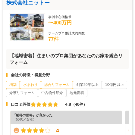
株式会社ニットー
事例中心価格帯
〜400万円
ホームプロ累計成約件数
77件
【地域密着】住まいのプロ集団があなたのお家を総合リ
フォーム
会社の特徴・得意分野
増築
水まわり
総合リフォーム
創業20年以上
10億円以上
介護リフォーム
中古物件紹介
地元密着
4.8
口コミ評価
（40件）
『納得の価格』が良かった
『担
（50代／女性）
（5
4