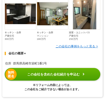
キッチン・台所
キッチン・台所
浴室・ユニットバス
戸建住宅
マンション
戸建住宅
300万円
180万円
150万円
この会社の事例をもっと見る >
会社の概要
▼
住所 群馬県高崎市栄町1番1号
無料
この会社を含めた会社紹介を申込む
匿名
※リフォーム内容によっては、
この会社をご紹介できない場合があります。