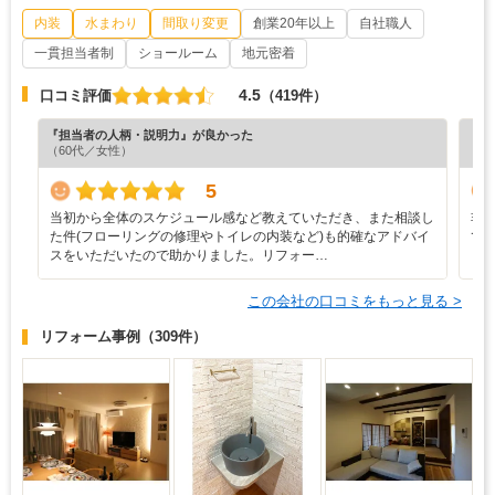
内装
水まわり
間取り変更
創業20年以上
自社職人
一貫担当者制
ショールーム
地元密着
4.5
口コミ評価
（419件）
『担当者の人柄・説明力』が良かった
『納
（60代／女性）
（5
5
当初から全体のスケジュール感など教えていただき、また相談し
非
た件(フローリングの修理やトイレの内装など)も的確なアドバイ
て
スをいただいたので助かりました。リフォー…
この会社の口コミをもっと見る >
リフォーム事例
（309件）