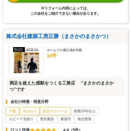
※リフォーム内容によっては、
この会社をご紹介できない場合があります。
株式会社建築工房正勝（まさかのまさかつ）
ホームプロ累計成約件数
10件
満足を超えた感動をつくる工務店 ”まさかのまさか
つ”です
会社の特徴・得意分野
戸建
水まわり
総合リフォーム
創業20年以上
スピード見積り
造作家具
新築可
地元密着
4.8
口コミ評価
（5件）