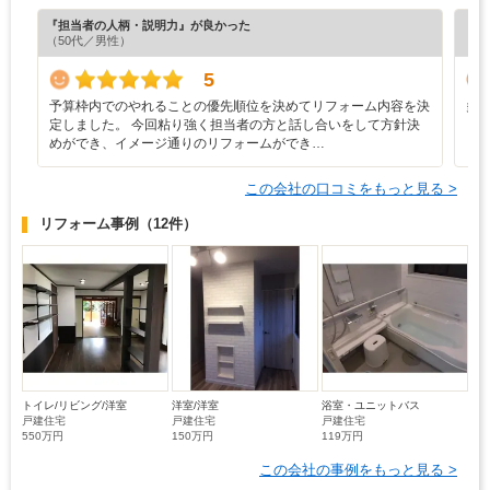
『担当者の人柄・説明力』が良かった
『担
（50代／男性）
（6
5
予算枠内でのやれることの優先順位を決めてリフォーム内容を決
多
定しました。 今回粘り強く担当者の方と話し合いをして方針決
めができ、イメージ通りのリフォームができ…
この会社の口コミをもっと見る >
リフォーム事例
（12件）
トイレ/リビング/洋室
洋室/洋室
浴室・ユニットバス
戸建住宅
戸建住宅
戸建住宅
550万円
150万円
119万円
この会社の事例をもっと見る >