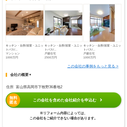
キッチン・台所/浴室・ユニッ
キッチン・台所/浴室・ユニッ
キッチン・台所/浴室・ユニッ
トバス/...
トバス/...
トバス/...
マンション
戸建住宅
戸建住宅
1000万円
2500万円
1000万円
この会社の事例をもっと見る >
会社の概要
▼
住所 富山県高岡市下牧野36番地2
無料
この会社を含めた会社紹介を申込む
匿名
※リフォーム内容によっては、
この会社をご紹介できない場合があります。