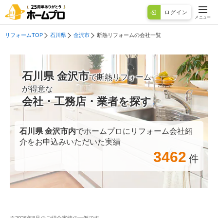
ログイン
メニュー
リフォームTOP
石川県
金沢市
断熱リフォームの会社一覧
石川県 金沢市
で断熱リフォーム
が得意な
会社・工務店・業者を探す
石川県 金沢市
内
でホームプロにリフォーム会社紹
介をお申込みいただいた実績
3462
件