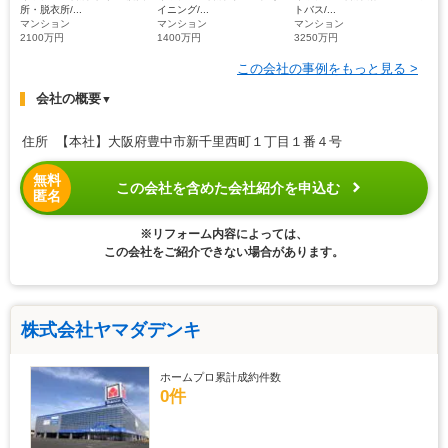
所・脱衣所/...
イニング/...
トバス/...
マンション
マンション
マンション
2100万円
1400万円
3250万円
この会社の事例をもっと見る >
会社の概要
▼
住所 【本社】大阪府豊中市新千里西町１丁目１番４号
無料
この会社を含めた会社紹介を申込む
匿名
※リフォーム内容によっては、
この会社をご紹介できない場合があります。
株式会社ヤマダデンキ
ホームプロ累計成約件数
0件