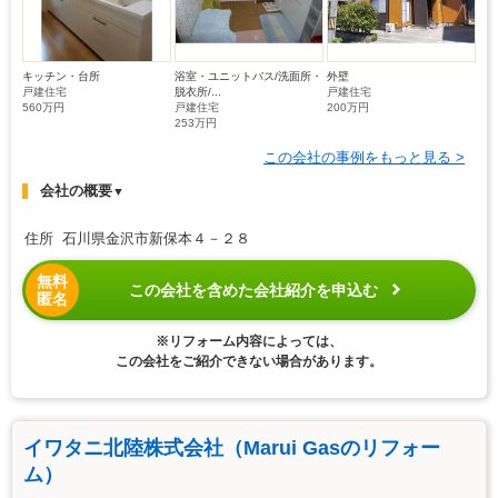
キッチン・台所
浴室・ユニットバス/洗面所・
外壁
戸建住宅
脱衣所/...
戸建住宅
560万円
戸建住宅
200万円
253万円
この会社の事例をもっと見る >
会社の概要
▼
住所 石川県金沢市新保本４－２８
無料
この会社を含めた会社紹介を申込む
匿名
※リフォーム内容によっては、
この会社をご紹介できない場合があります。
イワタニ北陸株式会社（Marui Gasのリフォー
ム）