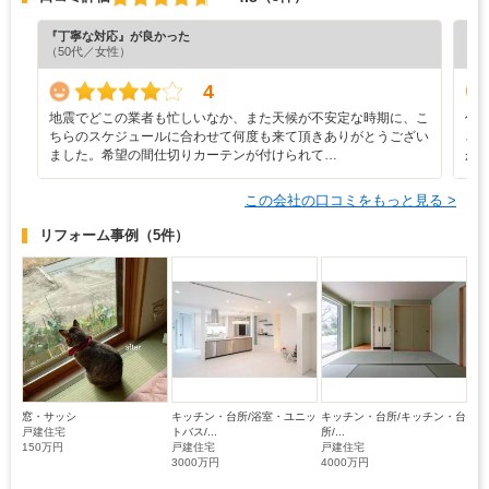
『丁寧な対応』が良かった
『分
（50代／女性）
（5
4
地震でどこの業者も忙しいなか、また天候が不安定な時期に、こ
代
ちらのスケジュールに合わせて何度も来て頂きありがとうござい
さ
ました。希望の間仕切りカーテンが付けられて…
が
この会社の口コミをもっと見る >
リフォーム事例
（5件）
窓・サッシ
キッチン・台所/浴室・ユニッ
キッチン・台所/キッチン・台
戸建住宅
トバス/...
所/...
150万円
戸建住宅
戸建住宅
3000万円
4000万円