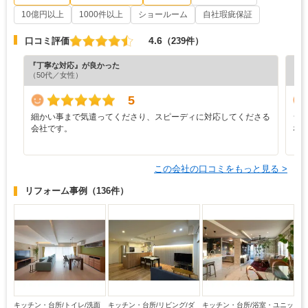
10億円以上
1000件以上
ショールーム
自社瑕疵保証
4.6
口コミ評価
（239件）
『丁寧な対応』が良かった
『分
（50代／女性）
（6
5
細かい事まで気遣ってくださり、スピーディに対応してくださる
シ
会社です。
な
この会社の口コミをもっと見る >
リフォーム事例
（136件）
キッチン・台所/トイレ/洗面
キッチン・台所/リビング/ダ
キッチン・台所/浴室・ユニッ