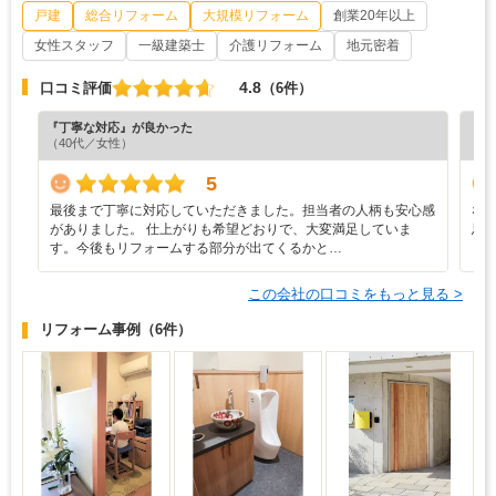
戸建
総合リフォーム
大規模リフォーム
創業20年以上
女性スタッフ
一級建築士
介護リフォーム
地元密着
4.8
口コミ評価
（6件）
『丁寧な対応』が良かった
『担
（40代／女性）
（5
5
最後まで丁寧に対応していただきました。担当者の人柄も安心感
な
がありました。 仕上がりも希望どおりで、大変満足していま
思
す。今後もリフォームする部分が出てくるかと…
この会社の口コミをもっと見る >
リフォーム事例
（6件）