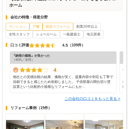
ホーム
会社の特徴・得意分野
マンション
戸建
総合リフォーム
創業20年以上
女性スタッフ
ショールーム
一級建築士
地元密着
4.5
口コミ評価
（109件）
『納得の価格』が良かった
『担
（40代／女性）
（5
4
他社との見積比較の結果、価格が安く、提案内容や対応も丁寧で
こ
信頼できると感じたため依頼しました。 子供部屋の間仕切り壁
様
設置という比較的小規模なリフォームにもか…
敵
この会社の口コミをもっと見る >
リフォーム事例
（19件）