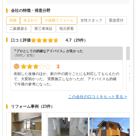
会社の特徴・得意分野
内装
水まわり
小規模リフォーム
女性スタッフ
緊急受付
二級建築士
第三者保証
地元密着
4.7
口コミ評価
（29件）
『プロとしての的確なアドバイス』が良かった
『プ
（50代／女性）
（6
3
依頼した改修のほか、家の中の困りごとにも対応してもらえたの
仕
で、大変助かった。 実際施工しなかったが、アドバイスも的確
室
で今後の参考になった。
この会社の口コミをもっと見る >
リフォーム事例
（23件）