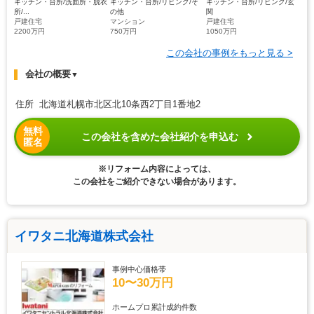
キッチン・台所/洗面所・脱衣
キッチン・台所/リビング/そ
キッチン・台所/リビング/玄
所/...
の他
関
戸建住宅
マンション
戸建住宅
2200万円
750万円
1050万円
この会社の事例をもっと見る >
会社の概要
▼
住所 北海道札幌市北区北10条西2丁目1番地2
無料
この会社を含めた会社紹介を申込む
匿名
※リフォーム内容によっては、
この会社をご紹介できない場合があります。
イワタニ北海道株式会社
事例中心価格帯
10〜30万円
ホームプロ累計成約件数