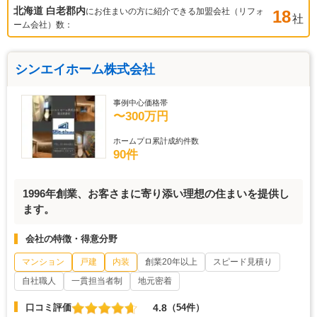
北海道 白老郡
内
にお住まいの方に紹介できる加盟会社（リフォ
18
社
ーム会社）数：
シンエイホーム株式会社
事例中心価格帯
〜300万円
ホームプロ累計成約件数
90件
1996年創業、お客さまに寄り添い理想の住まいを提供し
ます。
会社の特徴・得意分野
マンション
戸建
内装
創業20年以上
スピード見積り
自社職人
一貫担当者制
地元密着
4.8
口コミ評価
（54件）