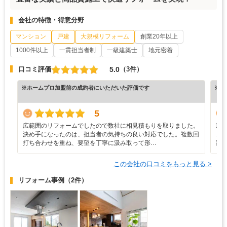
会社の特徴・得意分野
マンション
戸建
大規模リフォーム
創業20年以上
1000件以上
一貫担当者制
一級建築士
地元密着
5.0
口コミ評価
（3件）
※ホームプロ加盟前の成約者にいただいた評価です
※ホ
5
広範囲のリフォームでしたので数社に相見積もりを取りました。
新
決め手になったのは、担当者の気持ちの良い対応でした。複数回
き
打ち合わせを重ね、要望を丁寧に汲み取って形…
家
この会社の口コミをもっと見る >
リフォーム事例
（2件）