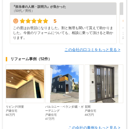
『担当者の人柄・説明力』が良かった
『素
（50代／男性）
（4
5
この度はお世話になりました。割と無理も聞いて貰えて助かりま
今
した。今後のリフォームについても、相談に乗って頂けると助か
た
ります。
親
この会社の口コミをもっと見る >
リフォーム事例
（52件）
リビング/洋室
バルコニー・ベランダ/庭・ガ
玄関
戸建住宅
ーデニング
戸建住宅
80万円
戸建住宅
48万円
47万円
この会社の事例をもっと見る >