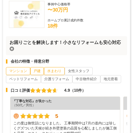
事例中心価格帯
〜30万円
ホームプロ累計成約件数
18件
お困りごとを解決します！小さなリフォームも安心対応
◎
会社の特徴・得意分野
マンション
戸建
水まわり
女性スタッフ
ペットリフォーム
介護リフォーム
中古物件紹介
地元密着
4.9
口コミ評価
（10件）
『丁寧な対応』が良かった
『担
（50代／男性）
（6
5
この度は御世話になりました。 工事期間中は7月の道内には珍し
担
くグズついた天候が続き外壁塗装の品質を心配しましたが施工側
し