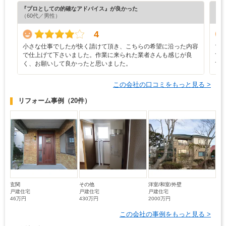
『プロとしての的確なアドバイス』が良かった
『素
（60代／男性）
（5
4
小さな仕事でしたが快く請けて頂き、こちらの希望に沿った内容
マ
で仕上げて下さいました。作業に来られた業者さんも感じが良
て
く、お願いして良かったと思いました。
て
この会社の口コミをもっと見る >
リフォーム事例
（20件）
玄関
その他
洋室/和室/外壁
戸建住宅
戸建住宅
戸建住宅
46万円
430万円
2000万円
この会社の事例をもっと見る >