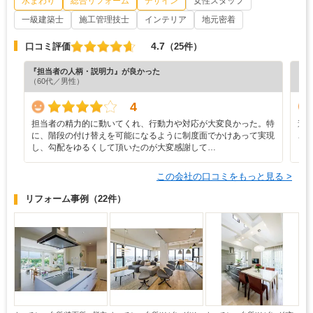
水まわり
総合リフォーム
デザイン
女性スタッフ
一級建築士
施工管理技士
インテリア
地元密着
4.7
口コミ評価
（25件）
『担当者の人柄・説明力』が良かった
『プ
（60代／男性）
（6
4
担当者の精力的に動いてくれ、行動力や対応が大変良かった。特
遠
に、階段の付け替えを可能になるように制度面でかけあって実現
ご
し、勾配をゆるくして頂いたのが大変感謝して…
し
この会社の口コミをもっと見る >
リフォーム事例
（22件）