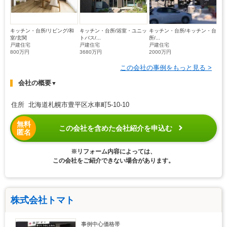
キッチン・台所/リビング/和
キッチン・台所/浴室・ユニッ
キッチン・台所/キッチン・台
室/玄関
トバス/...
所/...
戸建住宅
戸建住宅
戸建住宅
800万円
3680万円
2000万円
この会社の事例をもっと見る >
会社の概要
▼
住所 北海道札幌市豊平区水車町5-10-10
無料
この会社を含めた会社紹介を申込む
匿名
※リフォーム内容によっては、
この会社をご紹介できない場合があります。
株式会社トマト
事例中心価格帯