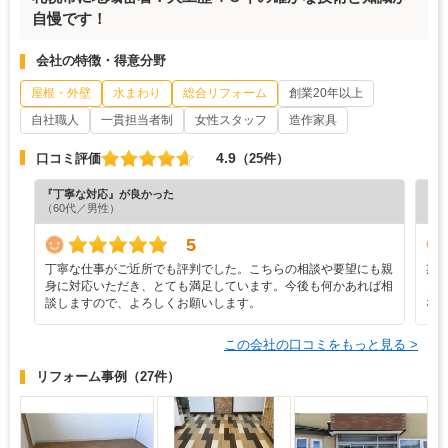
自慢です！
会社の特徴・得意分野
屋根・外壁
水まわり
総合リフォーム
創業20年以上
自社職人
一貫担当者制
女性スタッフ
造作家具
4.9
口コミ評価
（25件）
『丁寧な対応』が良かった
『満
（60代／男性）
（6
5
丁寧な仕事がご近所でも評判でした。こちらの相談や要望にも親
期
身に対応いただき、とても満足しています。今後も何かあれば相
き
談しますので、よろしくお願いします。
な
この会社の口コミをもっと見る >
リフォーム事例
（27件）