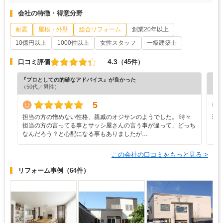
会社の特徴・得意分野
耐震
屋根・外壁
総合リフォーム
創業20年以上
10億円以上
1000件以上
女性スタッフ
一級建築士
4.3
口コミ評価
（45件）
『プロとしての的確なアドバイス』が良かった
『素
（50代／男性）
（6
5
担当の方の憎めない性格、親戚のオジサンのようでした。 時々
現
担当の方の言ってる事とサッシ屋さんの言う事が違って、どっち
き
なんだろう？と心配になる事もありましたが…
この会社の口コミをもっと見る >
リフォーム事例
（64件）