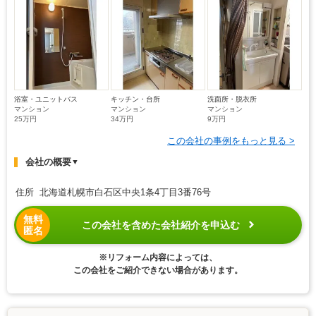
浴室・ユニットバス
キッチン・台所
洗面所・脱衣所
マンション
マンション
マンション
25万円
34万円
9万円
この会社の事例をもっと見る >
会社の概要
▼
住所 北海道札幌市白石区中央1条4丁目3番76号
無料
この会社を含めた会社紹介を申込む
匿名
※リフォーム内容によっては、
この会社をご紹介できない場合があります。