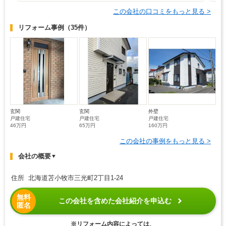
この会社の口コミをもっと見る >
リフォーム事例
（35件）
玄関
玄関
外壁
戸建住宅
戸建住宅
戸建住宅
46万円
65万円
160万円
この会社の事例をもっと見る >
会社の概要
▼
住所 北海道苫小牧市三光町2丁目1-24
無料
この会社を含めた会社紹介を申込む
匿名
※リフォーム内容によっては、