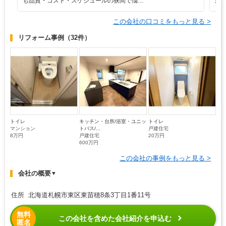
も品質・コスト・スケジュールの狭間で悩…
が
この会社の口コミをもっと見る >
リフォーム事例
（32件）
トイレ
キッチン・台所/浴室・ユニッ
トイレ
マンション
トバス/...
戸建住宅
8万円
戸建住宅
20万円
600万円
この会社の事例をもっと見る >
会社の概要
▼
住所 北海道札幌市東区東苗穂8条3丁目1番11号
無料
この会社を含めた会社紹介を申込む
匿名