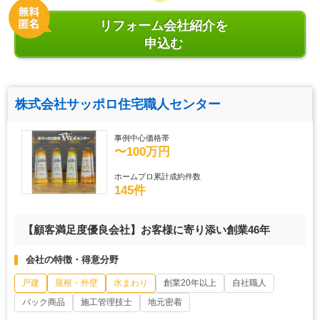
リフォーム会社紹介を
申込む
株式会社サッポロ住宅職人センター
事例中心価格帯
〜100万円
ホームプロ累計成約件数
145件
【顧客満足度優良会社】お客様に寄り添い創業46年
会社の特徴・得意分野
戸建
屋根・外壁
水まわり
創業20年以上
自社職人
パック商品
施工管理技士
地元密着