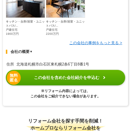
キッチン・台所/浴室・ユニッ
キッチン・台所/浴室・ユニッ
トバス/...
トバス/...
戸建住宅
戸建住宅
1900万円
2200万円
この会社の事例をもっと見る >
会社の概要
▼
住所 北海道札幌市白石区東札幌2条6丁目8番1号
無料
この会社を含めた会社紹介を申込む
匿名
※リフォーム内容によっては、
この会社をご紹介できない場合があります。
リフォーム会社を探す手間を削減！
ホームプロならリフォーム会社を