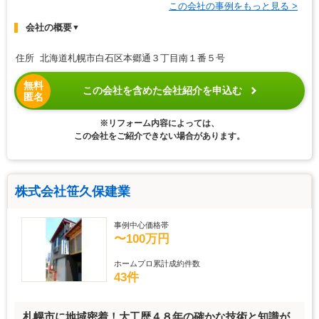
この会社の事例をもっと見る >
会社の概要
▼
住所 北海道札幌市白石区本郷通３丁目南１番５号
無料
この会社を含めた会社紹介を申込む
匿名
※リフォーム内容によっては、
この会社をご紹介できない場合があります。
株式会社笹久保建業
事例中心価格帯
〜100万円
ホームプロ累計成約件数
43件
札幌市に地域密着！大工歴４８年の確かな技術と知識が