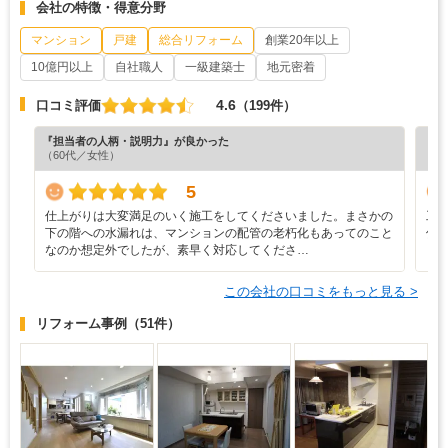
会社の特徴・得意分野
マンション
戸建
総合リフォーム
創業20年以上
10億円以上
自社職人
一級建築士
地元密着
4.6
口コミ評価
（199件）
『担当者の人柄・説明力』が良かった
『担
（60代／女性）
（5
5
仕上がりは大変満足のいく施工をしてくださいました。まさかの
工
下の階への水漏れは、マンションの配管の老朽化もあってのこと
伝
なのか想定外でしたが、素早く対応してくださ…
し
この会社の口コミをもっと見る >
リフォーム事例
（51件）