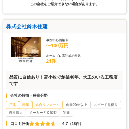
この会社をご紹介できない場合があります。
株式会社鈴木住建
事例中心価格帯
〜100万円
ホームプロ累計成約件数
24件
品質に自信あり！苫小牧で創業40年、大工のいる工務店
です
会社の特徴・得意分野
戸建
増築
総合リフォーム
創業20年以上
スピード見積り
自社職人
メーカーＦＣ加盟
宅建
4.7
口コミ評価
（18件）