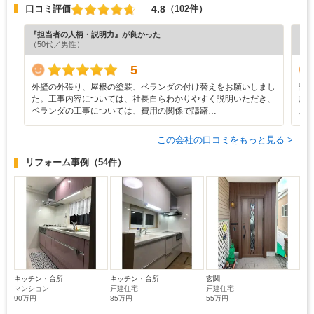
4.8
口コミ評価
（102件）
『担当者の人柄・説明力』が良かった
『納
（50代／男性）
（4
5
外壁の外張り、屋根の塗装、ベランダの付け替えをお願いしまし
説
た。工事内容については、社長自らわかりやすく説明いただき、
施
ベランダの工事については、費用の関係で躊躇…
よ
この会社の口コミをもっと見る >
リフォーム事例
（54件）
キッチン・台所
キッチン・台所
玄関
マンション
戸建住宅
戸建住宅
90万円
85万円
55万円