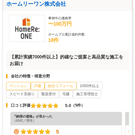
ホームリーワン株式会社
事例中心価格帯
〜100万円
ホームプロ累計成約件数
18件
【累計実績7000件以上】的確なご提案と高品質な施工を
お届け
会社の特徴・得意分野
マンション
戸建
総合リフォーム
1000件以上
スピード見積り
緊急受付
宅建
施工管理技士
5.0
口コミ評価
（9件）
『納得の価格』が良かった
『丁
（60代／男性）
（5
5