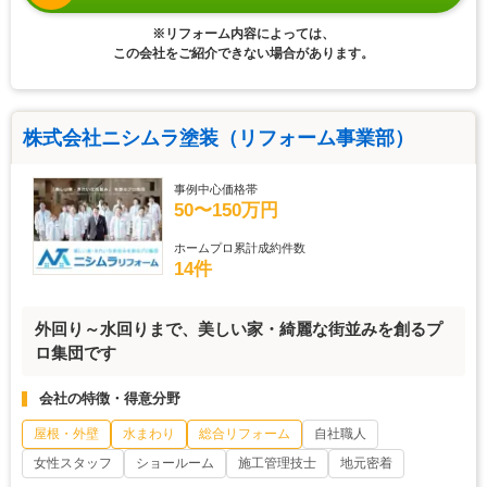
※リフォーム内容によっては、
この会社をご紹介できない場合があります。
株式会社ニシムラ塗装（リフォーム事業部）
事例中心価格帯
50〜150万円
ホームプロ累計成約件数
14件
外回り～水回りまで、美しい家・綺麗な街並みを創るプ
ロ集団です
会社の特徴・得意分野
屋根・外壁
水まわり
総合リフォーム
自社職人
女性スタッフ
ショールーム
施工管理技士
地元密着