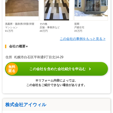
洗面所・脱衣所/洋室/洋室
その他
玄関
マンション
店舗・事務所など
戸建住宅
91万円
48万円
35万円
この会社の事例をもっと見る >
会社の概要
▼
住所 札幌市白石区平和通9丁目北14-29
無料
この会社を含めた会社紹介を申込む
匿名
※リフォーム内容によっては、
この会社をご紹介できない場合があります。
株式会社アイウィル