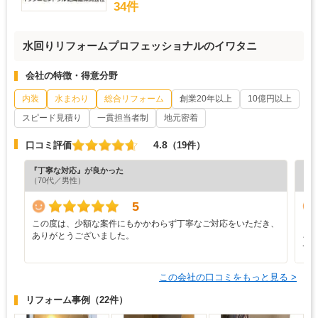
34件
水回りリフォームプロフェッショナルのイワタニ
会社の特徴・得意分野
内装
水まわり
総合リフォーム
創業20年以上
10億円以上
スピード見積り
一貫担当者制
地元密着
4.8
口コミ評価
（19件）
『丁寧な対応』が良かった
『担
（70代／男性）
（6
5
この度は、少額な案件にもかかわらず丁寧なご対応をいただき、
と
ありがとうございました。
ろ
て
この会社の口コミをもっと見る >
リフォーム事例
（22件）