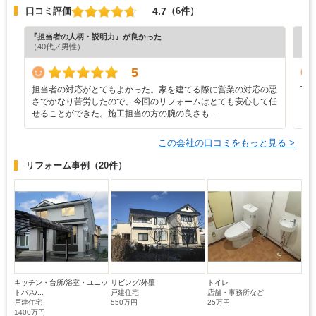
4.7
口コミ評価
（6件）
『担当者の人柄・説明力』が良かった
『プ
（40代／男性）
（6
5
担当者の対応がとてもよかった。家を建てる際に営業の対応の悪
丁
さでかなり苦労したので、今回のリフォームはとても安心して任
せることができた。施工担当の方の腕の良さも…
この会社の口コミをもっと見る >
リフォーム事例
（20件）
キッチン・台所/浴室・ユニッ
リビング/外壁
トイレ
トバス/...
戸建住宅
店舗・事務所など
戸建住宅
550万円
25万円
1400万円