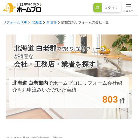
ログイン
メニュー
リフォームTOP
北海道
白老郡
防犯対策リフォームの会社一覧
北海道 白老郡
で防犯対策リフォーム
が得意な
会社・工務店・業者を探す
北海道 白老郡
内
でホームプロにリフォーム会社紹
介をお申込みいただいた実績
803
件