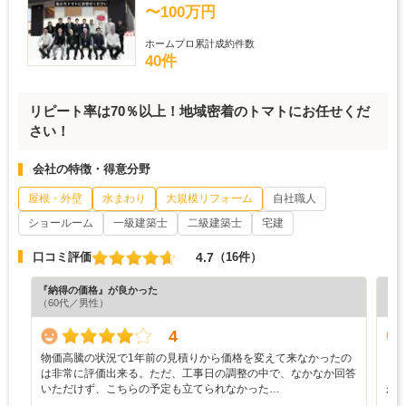
〜100万円
ホームプロ累計成約件数
40件
リピート率は70％以上！地域密着のトマトにお任せくだ
さい！
会社の特徴・得意分野
屋根・外壁
水まわり
大規模リフォーム
自社職人
ショールーム
一級建築士
二級建築士
宅建
4.7
口コミ評価
（16件）
『納得の価格』が良かった
『丁
（60代／男性）
（4
4
物価高騰の状況で1年前の見積りから価格を変えて来なかったの
・
は非常に評価出来る。ただ、工事日の調整の中で、なかなか回答
ど
いただけず、こちらの予定も立てられなかった…
か