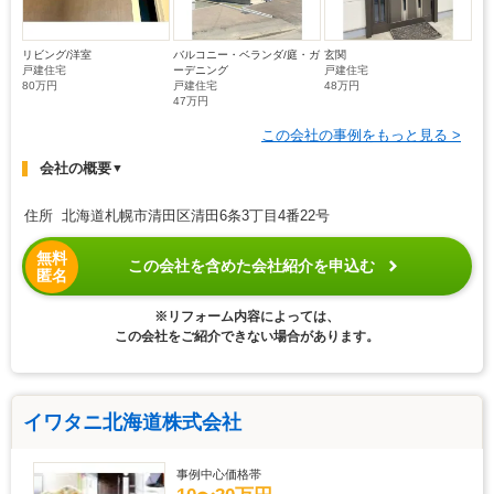
リビング/洋室
バルコニー・ベランダ/庭・ガ
玄関
戸建住宅
ーデニング
戸建住宅
80万円
戸建住宅
48万円
47万円
この会社の事例をもっと見る >
会社の概要
▼
住所 北海道札幌市清田区清田6条3丁目4番22号
無料
この会社を含めた会社紹介を申込む
匿名
※リフォーム内容によっては、
この会社をご紹介できない場合があります。
イワタニ北海道株式会社
事例中心価格帯