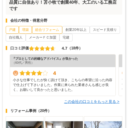
品質に自信あり！苫小牧で創業40年、大工のいる工務店
です
会社の特徴・得意分野
戸建
増築
総合リフォーム
創業20年以上
スピード見積り
自社職人
メーカーＦＣ加盟
宅建
4.7
口コミ評価
（18件）
『プロとしての的確なアドバイス』が良かった
『素
（60代／男性）
（5
4
小さな仕事でしたが快く請けて頂き、こちらの希望に沿った内容
マ
で仕上げて下さいました。作業に来られた業者さんも感じが良
て
く、お願いして良かったと思いました。
て
この会社の口コミをもっと見る >
リフォーム事例
（20件）