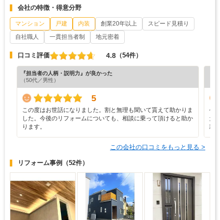
会社の特徴・得意分野
マンション
戸建
内装
創業20年以上
スピード見積り
自社職人
一貫担当者制
地元密着
4.8
口コミ評価
（54件）
『担当者の人柄・説明力』が良かった
『素
（50代／男性）
（4
5
この度はお世話になりました。割と無理も聞いて貰えて助かりま
今
した。今後のリフォームについても、相談に乗って頂けると助か
た
ります。
親
この会社の口コミをもっと見る >
リフォーム事例
（52件）