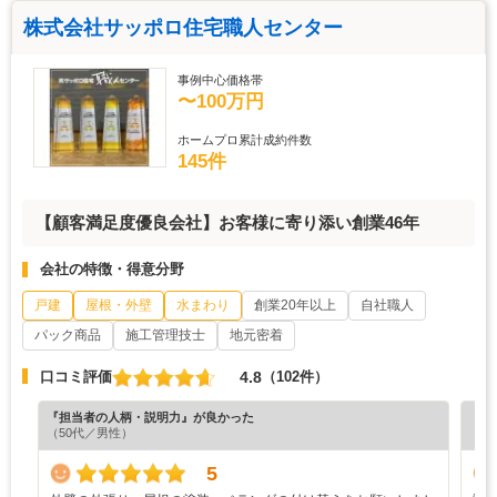
株式会社サッポロ住宅職人センター
事例中心価格帯
〜100万円
ホームプロ累計成約件数
145件
【顧客満足度優良会社】お客様に寄り添い創業46年
会社の特徴・得意分野
戸建
屋根・外壁
水まわり
創業20年以上
自社職人
パック商品
施工管理技士
地元密着
4.8
口コミ評価
（102件）
『担当者の人柄・説明力』が良かった
『納
（50代／男性）
（4
5