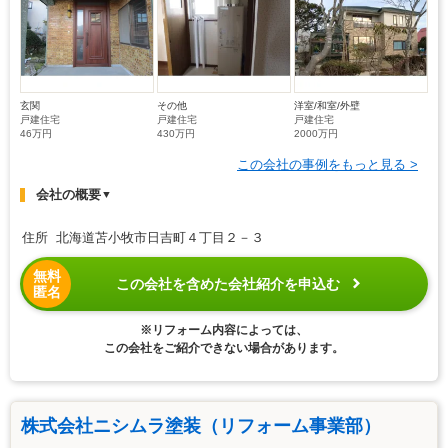
玄関
その他
洋室/和室/外壁
戸建住宅
戸建住宅
戸建住宅
46万円
430万円
2000万円
この会社の事例をもっと見る >
会社の概要
▼
住所 北海道苫小牧市日吉町４丁目２－３
無料
この会社を含めた会社紹介を申込む
匿名
※リフォーム内容によっては、
この会社をご紹介できない場合があります。
株式会社ニシムラ塗装（リフォーム事業部）