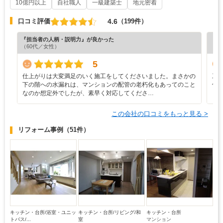
10億円以上
自社職人
一級建築士
地元密着
4.6
口コミ評価
（199件）
『担当者の人柄・説明力』が良かった
『担
（60代／女性）
（5
5
仕上がりは大変満足のいく施工をしてくださいました。まさかの
工
下の階への水漏れは、マンションの配管の老朽化もあってのこと
伝
なのか想定外でしたが、素早く対応してくださ…
し
この会社の口コミをもっと見る >
リフォーム事例
（51件）
キッチン・台所/浴室・ユニッ
キッチン・台所/リビング/和
キッチン・台所
トバス/...
室
マンション