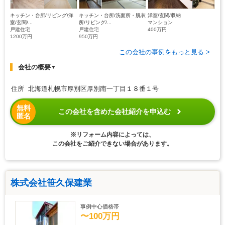
キッチン・台所/リビング/洋
キッチン・台所/洗面所・脱衣
洋室/玄関/収納
室/玄関/...
所/リビング/...
マンション
戸建住宅
戸建住宅
400万円
1200万円
950万円
この会社の事例をもっと見る >
会社の概要
▼
住所 北海道札幌市厚別区厚別南一丁目１８番１号
無料
この会社を含めた会社紹介を申込む
匿名
※リフォーム内容によっては、
この会社をご紹介できない場合があります。
株式会社笹久保建業
事例中心価格帯
〜100万円