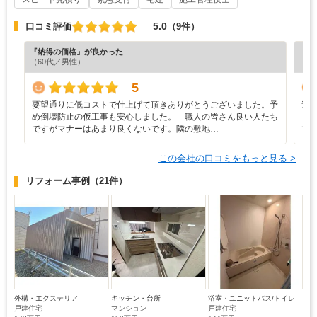
5.0
口コミ評価
（9件）
『納得の価格』が良かった
『丁
（60代／男性）
（5
5
要望通りに低コストで仕上げて頂きありがとうございました。予
遠
め倒壊防止の仮工事も安心しました。 職人の皆さん良い人たち
っ
ですがマナーはあまり良くないです。隣の敷地…
て
この会社の口コミをもっと見る >
リフォーム事例
（21件）
外構・エクステリア
キッチン・台所
浴室・ユニットバス/トイレ
戸建住宅
マンション
戸建住宅