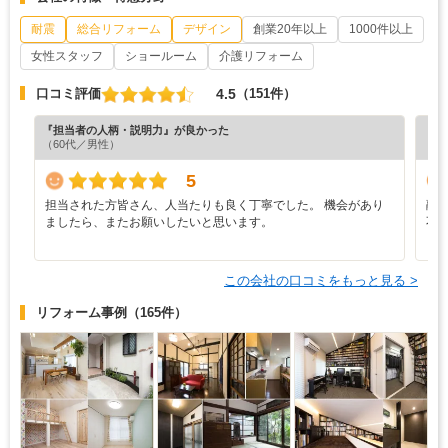
耐震
総合リフォーム
デザイン
創業20年以上
1000件以上
女性スタッフ
ショールーム
介護リフォーム
4.5
口コミ評価
（151件）
『担当者の人柄・説明力』が良かった
『担
（60代／男性）
（6
5
担当された方皆さん、人当たりも良く丁寧でした。 機会があり
融
ましたら、またお願いしたいと思います。
不
この会社の口コミをもっと見る >
リフォーム事例
（165件）