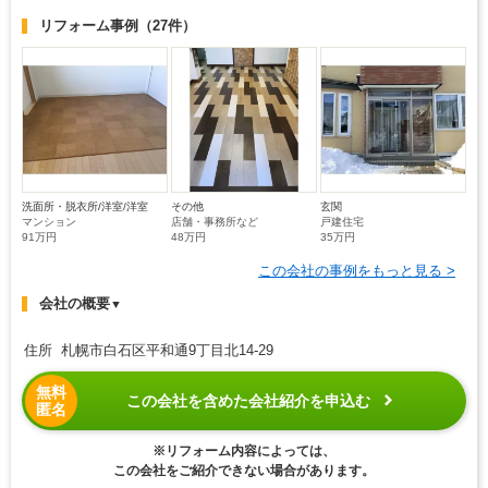
リフォーム事例
（27件）
洗面所・脱衣所/洋室/洋室
その他
玄関
マンション
店舗・事務所など
戸建住宅
91万円
48万円
35万円
この会社の事例をもっと見る >
会社の概要
▼
住所 札幌市白石区平和通9丁目北14-29
無料
この会社を含めた会社紹介を申込む
匿名
※リフォーム内容によっては、
この会社をご紹介できない場合があります。