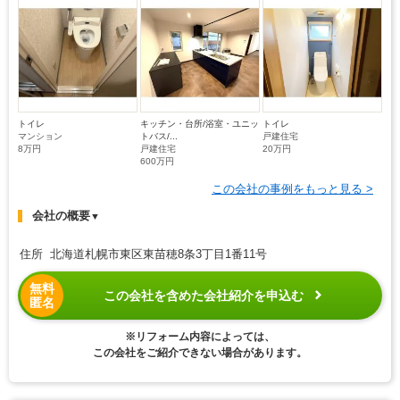
トイレ
キッチン・台所/浴室・ユニッ
トイレ
マンション
トバス/...
戸建住宅
8万円
戸建住宅
20万円
600万円
この会社の事例をもっと見る >
会社の概要
▼
住所 北海道札幌市東区東苗穂8条3丁目1番11号
無料
この会社を含めた会社紹介を申込む
匿名
※リフォーム内容によっては、
この会社をご紹介できない場合があります。