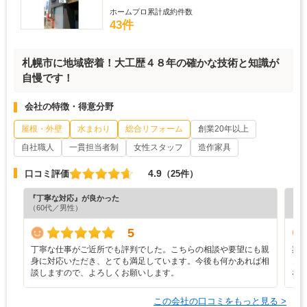
ホームプロ累計成約件数
43件
札幌市に地域密着！大工歴４８年の確かな技術と知識が
自慢です！
会社の特徴・得意分野
屋根・外壁
水まわり
総合リフォーム
創業20年以上
自社職人
一貫担当者制
女性スタッフ
造作家具
4.9
口コミ評価
（25件）
『丁寧な対応』が良かった
『満
（60代／男性）
（6
5
丁寧な仕事がご近所でも評判でした。こちらの相談や要望にも親
期
身に対応いただき、とても満足しています。今後も何かあれば相
き
談しますので、よろしくお願いします。
な
この会社の口コミをもっと見る >