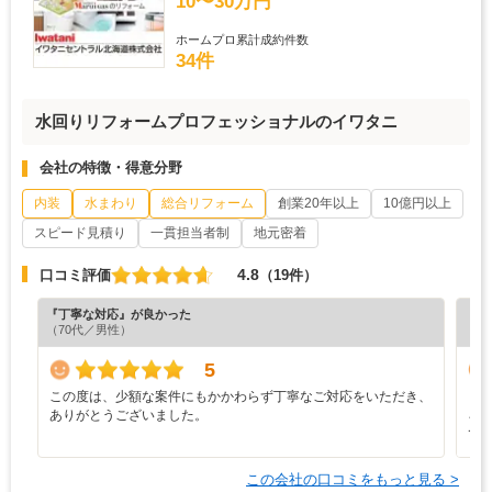
10〜30万円
ホームプロ累計成約件数
34件
水回りリフォームプロフェッショナルのイワタニ
会社の特徴・得意分野
内装
水まわり
総合リフォーム
創業20年以上
10億円以上
スピード見積り
一貫担当者制
地元密着
4.8
口コミ評価
（19件）
『丁寧な対応』が良かった
『担
（70代／男性）
（6
5
この度は、少額な案件にもかかわらず丁寧なご対応をいただき、
と
ありがとうございました。
ろ
て
この会社の口コミをもっと見る >