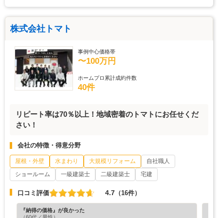
株式会社トマト
事例中心価格帯
〜100万円
ホームプロ累計成約件数
40件
リピート率は70％以上！地域密着のトマトにお任せくだ
さい！
会社の特徴・得意分野
屋根・外壁
水まわり
大規模リフォーム
自社職人
ショールーム
一級建築士
二級建築士
宅建
4.7
口コミ評価
（16件）
『納得の価格』が良かった
『丁
（60代／男性）
（4