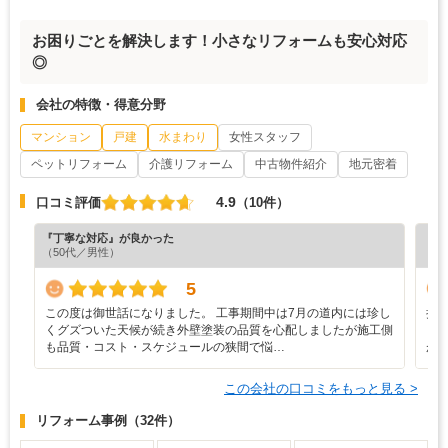
お困りごとを解決します！小さなリフォームも安心対応
◎
会社の特徴・得意分野
マンション
戸建
水まわり
女性スタッフ
ペットリフォーム
介護リフォーム
中古物件紹介
地元密着
4.9
口コミ評価
（10件）
『丁寧な対応』が良かった
『担
（50代／男性）
（6
5
この度は御世話になりました。 工事期間中は7月の道内には珍し
担
くグズついた天候が続き外壁塗装の品質を心配しましたが施工側
し
も品質・コスト・スケジュールの狭間で悩…
が
この会社の口コミをもっと見る >
リフォーム事例
（32件）