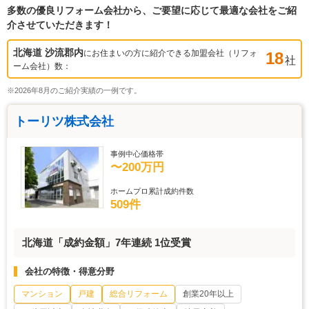
多数の優良リフォーム会社から、ご要望に応じて最適な会社をご紹
介させていただきます！
北海道 沙流郡
内
にお住まいの方に紹介できる加盟会社（リフォ
18
社
ーム会社）数：
※2026年8月のご紹介実績の一例です。
トーリツ株式会社
事例中心価格帯
〜200万円
ホームプロ累計成約件数
509件
北海道「成約金額」7年連続 1位受賞
会社の特徴・得意分野
マンション
戸建
総合リフォーム
創業20年以上