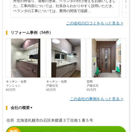
外壁の外張り、屋根の塗装、ベランダの付け替えをお願いしまし
説
た。工事内容については、社長自らわかりやすく説明いただき、
施
ベランダの工事については、費用の関係で躊躇…
よ
この会社の口コミをもっと見る >
リフォーム事例
（54件）
キッチン・台所
キッチン・台所
玄関
マンション
戸建住宅
戸建住宅
90万円
85万円
55万円
この会社の事例をもっと見る >
会社の概要
▼
住所 北海道札幌市白石区本郷通３丁目南１番５号
無料