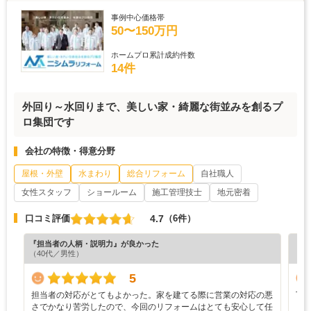
事例中心価格帯
50〜150万円
ホームプロ累計成約件数
14件
外回り～水回りまで、美しい家・綺麗な街並みを創るプ
ロ集団です
会社の特徴・得意分野
屋根・外壁
水まわり
総合リフォーム
自社職人
女性スタッフ
ショールーム
施工管理技士
地元密着
4.7
口コミ評価
（6件）
『担当者の人柄・説明力』が良かった
『プ
（40代／男性）
（6
5
担当者の対応がとてもよかった。家を建てる際に営業の対応の悪
丁
さでかなり苦労したので、今回のリフォームはとても安心して任