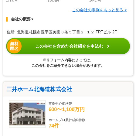
173万円
150万円
144万円
この会社の事例をもっと見る >
会社の概要
▼
住所 北海道札幌市豊平区美園３条５丁目２−１２ FRTビル 2F
無料
この会社を含めた会社紹介を申込む
匿名
※リフォーム内容によっては、
この会社をご紹介できない場合があります。
三井ホーム北海道株式会社
事例中心価格帯
600〜1,100万円
ホームプロ累計成約件数
74件