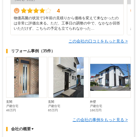
4
物価高騰の状況で1年前の見積りから価格を変えて来なかったの
・
は非常に評価出来る。ただ、工事日の調整の中で、なかなか回答
ど
いただけず、こちらの予定も立てられなかった…
か
この会社の口コミをもっと見る >
リフォーム事例
（35件）
玄関
玄関
外壁
戸建住宅
戸建住宅
戸建住宅
46万円
65万円
160万円
この会社の事例をもっと見る >
会社の概要
▼