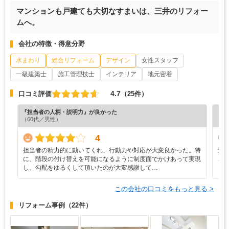
マンションも戸建ても大切なすまいは、三井のリフォー
ムへ。
会社の特徴・得意分野
水まわり
総合リフォーム
デザイン
女性スタッフ
一級建築士
施工管理技士
インテリア
地元密着
4.7
口コミ評価
（25件）
『担当者の人柄・説明力』が良かった
『プ
（60代／男性）
（6
4
担当者の精力的に動いてくれ、行動力や対応が大変良かった。特
遠
に、階段の付け替えを可能になるように制度面でかけあって実現
ご
し、勾配をゆるくして頂いたのが大変感謝して…
し
この会社の口コミをもっと見る >
リフォーム事例
（22件）