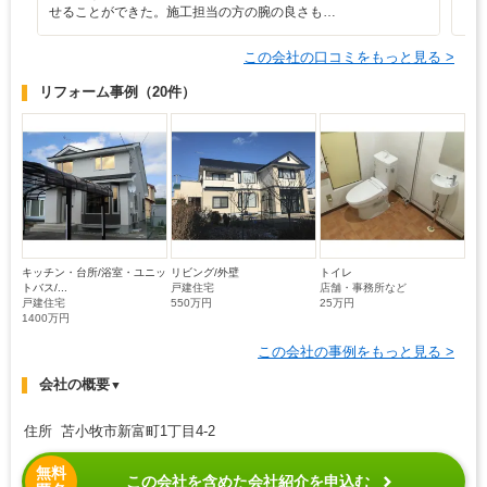
せることができた。施工担当の方の腕の良さも…
この会社の口コミをもっと見る >
リフォーム事例
（20件）
キッチン・台所/浴室・ユニッ
リビング/外壁
トイレ
トバス/...
戸建住宅
店舗・事務所など
戸建住宅
550万円
25万円
1400万円
この会社の事例をもっと見る >
会社の概要
▼
住所 苫小牧市新富町1丁目4-2
無料
この会社を含めた会社紹介を申込む