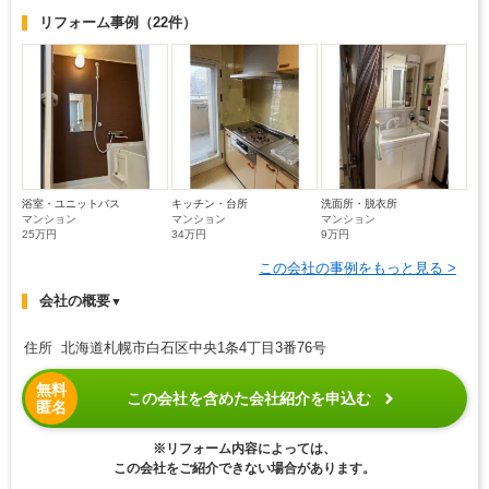
リフォーム事例
（22件）
浴室・ユニットバス
キッチン・台所
洗面所・脱衣所
マンション
マンション
マンション
25万円
34万円
9万円
この会社の事例をもっと見る >
会社の概要
▼
住所 北海道札幌市白石区中央1条4丁目3番76号
無料
この会社を含めた会社紹介を申込む
匿名
※リフォーム内容によっては、
この会社をご紹介できない場合があります。