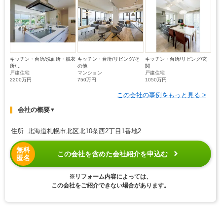
キッチン・台所/洗面所・脱衣
キッチン・台所/リビング/そ
キッチン・台所/リビング/玄
所/...
の他
関
戸建住宅
マンション
戸建住宅
2200万円
750万円
1050万円
この会社の事例をもっと見る >
会社の概要
▼
住所 北海道札幌市北区北10条西2丁目1番地2
無料
この会社を含めた会社紹介を申込む
匿名
※リフォーム内容によっては、
この会社をご紹介できない場合があります。