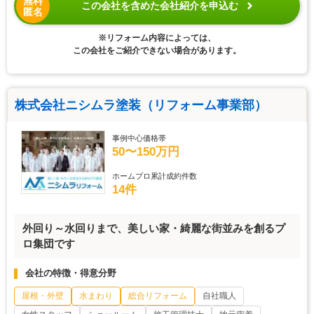
無料
この会社を含めた会社紹介を申込む
匿名
※リフォーム内容によっては、
この会社をご紹介できない場合があります。
株式会社ニシムラ塗装（リフォーム事業部）
事例中心価格帯
50〜150万円
ホームプロ累計成約件数
14件
外回り～水回りまで、美しい家・綺麗な街並みを創るプ
ロ集団です
会社の特徴・得意分野
屋根・外壁
水まわり
総合リフォーム
自社職人