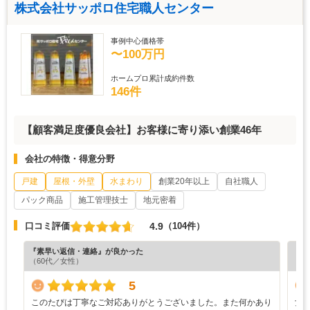
株式会社サッポロ住宅職人センター
事例中心価格帯
〜100万円
ホームプロ累計成約件数
146件
【顧客満足度優良会社】お客様に寄り添い創業46年
会社の特徴・得意分野
戸建
屋根・外壁
水まわり
創業20年以上
自社職人
パック商品
施工管理技士
地元密着
4.9
口コミ評価
（104件）
『素早い返信・連絡』が良かった
『担
（60代／女性）
（4
5
このたびは丁寧なご対応ありがとうございました。また何かあり
女