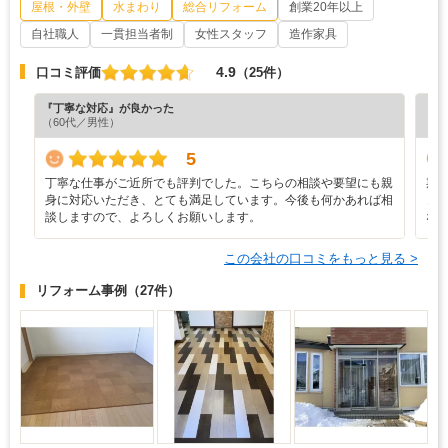
屋根・外壁
水まわり
総合リフォーム
創業20年以上
自社職人
一貫担当者制
女性スタッフ
造作家具
4.9
口コミ評価
（25件）
『丁寧な対応』が良かった
『満
（60代／男性）
（6
5
丁寧な仕事がご近所でも評判でした。こちらの相談や要望にも親
期
身に対応いただき、とても満足しています。今後も何かあれば相
き
談しますので、よろしくお願いします。
な
この会社の口コミをもっと見る >
リフォーム事例
（27件）