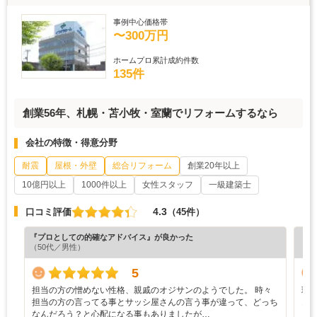
事例中心価格帯
〜300万円
ホームプロ累計成約件数
135件
創業56年、札幌・苫小牧・室蘭でリフォームするなら
会社の特徴・得意分野
耐震
屋根・外壁
総合リフォーム
創業20年以上
10億円以上
1000件以上
女性スタッフ
一級建築士
4.3
口コミ評価
（45件）
『プロとしての的確なアドバイス』が良かった
『素
（50代／男性）
（6
5
担当の方の憎めない性格、親戚のオジサンのようでした。 時々
現
担当の方の言ってる事とサッシ屋さんの言う事が違って、どっち
き
なんだろう？と心配になる事もありましたが…