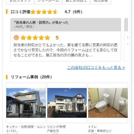
女性スタッフ
ショールーム
施工管理技士
地元密着
4.7
口コミ評価
（6件）
『担当者の人柄・説明力』が良かった
『プ
（40代／男性）
（6
5
担当者の対応がとてもよかった。家を建てる際に営業の対応の悪
丁
さでかなり苦労したので、今回のリフォームはとても安心して任
せることができた。施工担当の方の腕の良さも…
この会社の口コミをもっと見る >
リフォーム事例
（20件）
キッチン・台所/浴室・ユニッ
リビング/外壁
トイレ
トバス/...
戸建住宅
店舗・事務所など