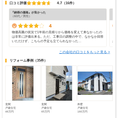
4.7
口コミ評価
（16件）
『納得の価格』が良かった
『丁
（60代／男性）
（4
4
物価高騰の状況で1年前の見積りから価格を変えて来なかったの
・
は非常に評価出来る。ただ、工事日の調整の中で、なかなか回答
ど
いただけず、こちらの予定も立てられなかった…
か
この会社の口コミをもっと見る >
リフォーム事例
（35件）
玄関
玄関
外壁
戸建住宅
戸建住宅
戸建住宅
46万円
65万円
160万円