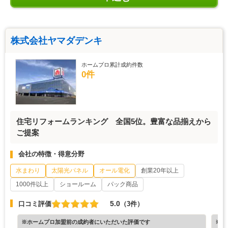
株式会社ヤマダデンキ
ホームプロ累計成約件数
0件
住宅リフォームランキング 全国5位。豊富な品揃えから
ご提案
会社の特徴・得意分野
水まわり
太陽光パネル
オール電化
創業20年以上
1000件以上
ショールーム
パック商品
5.0
口コミ評価
（3件）
※ホームプロ加盟前の成約者にいただいた評価です
※ホ