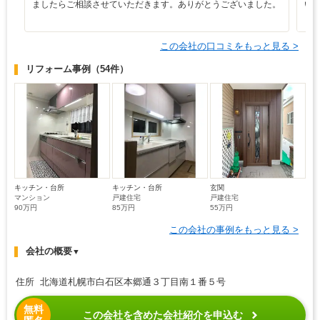
ましたらご相談させていただきます。ありがとうございました。
い
く
この会社の口コミをもっと見る >
リフォーム事例
（54件）
キッチン・台所
キッチン・台所
玄関
マンション
戸建住宅
戸建住宅
90万円
85万円
55万円
この会社の事例をもっと見る >
会社の概要
▼
住所 北海道札幌市白石区本郷通３丁目南１番５号
無料
この会社を含めた会社紹介を申込む