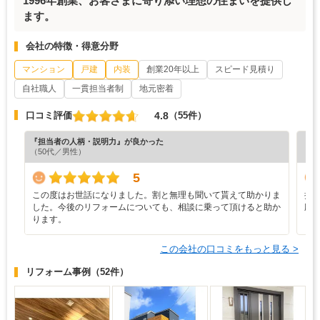
1996年創業、お客さまに寄り添い理想の住まいを提供し
ます。
会社の特徴・得意分野
マンション
戸建
内装
創業20年以上
スピード見積り
自社職人
一貫担当者制
地元密着
4.8
口コミ評価
（55件）
『担当者の人柄・説明力』が良かった
『納
（50代／男性）
（5
5
この度はお世話になりました。割と無理も聞いて貰えて助かりま
担
した。今後のリフォームについても、相談に乗って頂けると助か
応
ります。
この会社の口コミをもっと見る >
リフォーム事例
（52件）