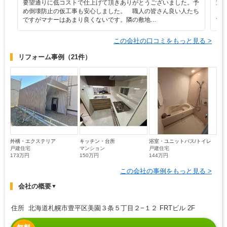
要望通りに低コストで仕上げて頂きありがとうございました。予
遠
め倒壊防止の仮工事も安心しました。 職人の皆さん良い人たち
っ
ですがマナーはあまり良くないです。隣の敷地…
て
この会社の口コミをもっと見る >
リフォーム事例
（21件）
外構・エクステリア
キッチン・台所
浴室・ユニットバス/トイレ
戸建住宅
マンション
戸建住宅
173万円
150万円
144万円
この会社の事例をもっと見る >
会社の概要
▼
住所 北海道札幌市豊平区美園３条５丁目２−１２ FRTビル 2F