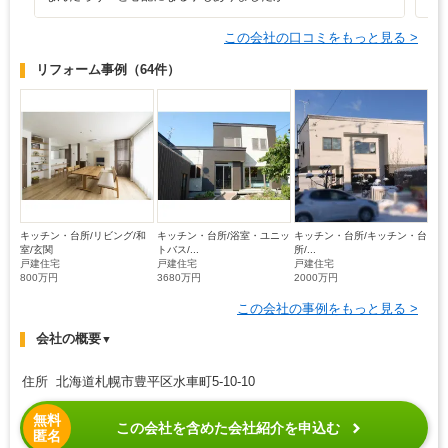
この会社の口コミをもっと見る >
リフォーム事例
（64件）
キッチン・台所/リビング/和
キッチン・台所/浴室・ユニッ
キッチン・台所/キッチン・台
室/玄関
トバス/...
所/...
戸建住宅
戸建住宅
戸建住宅
800万円
3680万円
2000万円
この会社の事例をもっと見る >
会社の概要
▼
住所 北海道札幌市豊平区水車町5-10-10
無料
この会社を含めた会社紹介を申込む
匿名