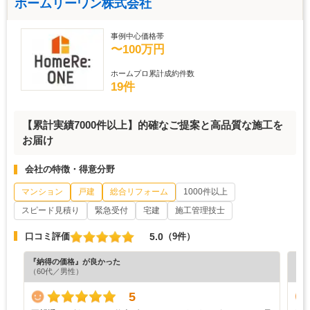
ホームリーワン株式会社
事例中心価格帯
〜100万円
ホームプロ累計成約件数
19件
【累計実績7000件以上】的確なご提案と高品質な施工を
お届け
会社の特徴・得意分野
マンション
戸建
総合リフォーム
1000件以上
スピード見積り
緊急受付
宅建
施工管理技士
5.0
口コミ評価
（9件）
『納得の価格』が良かった
『丁
（60代／男性）
（5
5