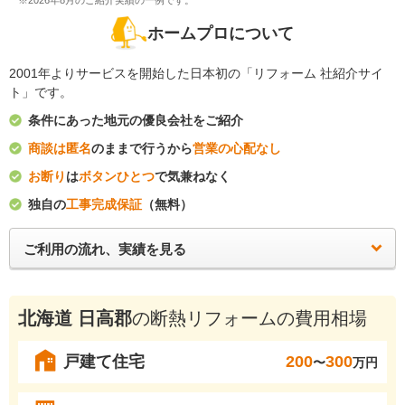
※2026年8月のご紹介実績の一例です。
ホームプロについて
2001年よりサービスを開始した日本初の「リフォーム 社紹介サイ
ト」です。
条件にあった地元の優良会社をご紹介
商談は匿名
のままで行うから
営業の心配なし
お断り
は
ボタンひとつ
で気兼ねなく
独自の
工事完成保証
（無料）
ご利用の流れ、実績を見る
北海道 日高郡
の断熱リフォームの費用相場
戸建て住宅
200
300
〜
万円