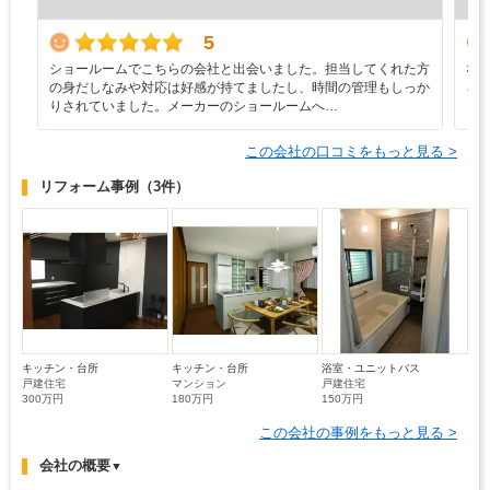
5
ショールームでこちらの会社と出会いました。担当してくれた方
な
の身だしなみや対応は好感が持てましたし、時間の管理もしっか
ろ
りされていました。メーカーのショールームへ…
と
この会社の口コミをもっと見る >
リフォーム事例
（3件）
キッチン・台所
キッチン・台所
浴室・ユニットバス
戸建住宅
マンション
戸建住宅
300万円
180万円
150万円
この会社の事例をもっと見る >
会社の概要
▼