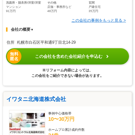
洗面所・脱衣所/洋室/洋室
その他
玄関
マンション
店舗・事務所など
戸建住宅
91万円
48万円
35万円
この会社の事例をもっと見る >
会社の概要
▼
住所 札幌市白石区平和通9丁目北14-29
無料
この会社を含めた会社紹介を申込む
匿名
※リフォーム内容によっては、
この会社をご紹介できない場合があります。
イワタニ北海道株式会社
事例中心価格帯
10〜30万円
ホームプロ累計成約件数