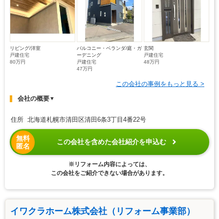
リビング/洋室
バルコニー・ベランダ/庭・ガ
玄関
戸建住宅
ーデニング
戸建住宅
80万円
戸建住宅
48万円
47万円
この会社の事例をもっと見る >
会社の概要
▼
住所 北海道札幌市清田区清田6条3丁目4番22号
無料
この会社を含めた会社紹介を申込む
匿名
※リフォーム内容によっては、
この会社をご紹介できない場合があります。
イワクラホーム株式会社（リフォーム事業部）