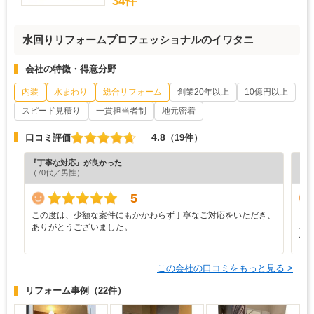
34件
水回りリフォームプロフェッショナルのイワタニ
会社の特徴・得意分野
内装
水まわり
総合リフォーム
創業20年以上
10億円以上
スピード見積り
一貫担当者制
地元密着
4.8
口コミ評価
（19件）
『丁寧な対応』が良かった
『担
（70代／男性）
（6
5
この度は、少額な案件にもかかわらず丁寧なご対応をいただき、
と
ありがとうございました。
ろ
て
この会社の口コミをもっと見る >
リフォーム事例
（22件）