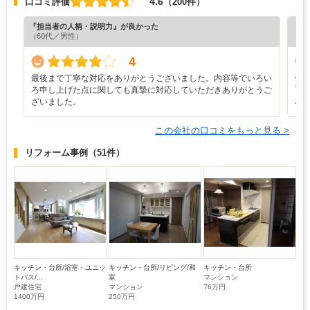
4.6
口コミ評価
（200件）
『担当者の人柄・説明力』が良かった
『担
（60代／男性）
（6
4
最後まで丁寧な対応をありがとうございました。内容等でいろい
仕
ろ申し上げた点に関しても真摯に対応していただきありがとうご
下
ざいました。
な
この会社の口コミをもっと見る >
リフォーム事例
（51件）
キッチン・台所/浴室・ユニッ
キッチン・台所/リビング/和
キッチン・台所
トバス/...
室
マンション
戸建住宅
マンション
76万円
1400万円
250万円