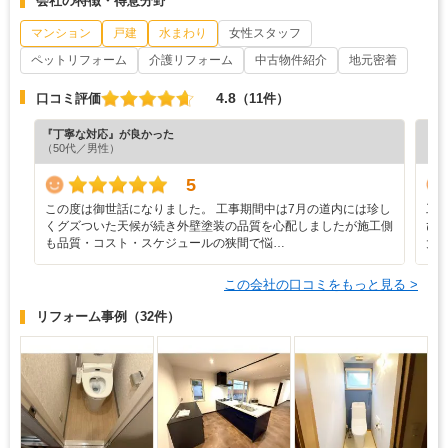
会社の特徴・得意分野
マンション
戸建
水まわり
女性スタッフ
ペットリフォーム
介護リフォーム
中古物件紹介
地元密着
4.8
口コミ評価
（11件）
『丁寧な対応』が良かった
『担
（50代／男性）
（6
5
この度は御世話になりました。 工事期間中は7月の道内には珍し
工
くグズついた天候が続き外壁塗装の品質を心配しましたが施工側
び
も品質・コスト・スケジュールの狭間で悩…
大
この会社の口コミをもっと見る >
リフォーム事例
（32件）