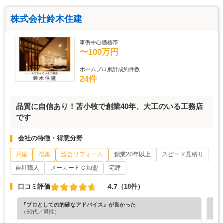
株式会社鈴木住建
事例中心価格帯
〜100万円
ホームプロ累計成約件数
24件
品質に自信あり！苫小牧で創業40年、大工のいる工務店
です
会社の特徴・得意分野
戸建
増築
総合リフォーム
創業20年以上
スピード見積り
自社職人
メーカーＦＣ加盟
宅建
4.7
口コミ評価
（18件）
『プロとしての的確なアドバイス』が良かった
『素
（60代／男性）
（5