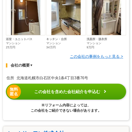
浴室・ユニットバス
キッチン・台所
洗面所・脱衣所
マンション
マンション
マンション
25万円
34万円
9万円
この会社の事例をもっと見る >
会社の概要
▼
住所 北海道札幌市白石区中央1条4丁目3番76号
無料
この会社を含めた会社紹介を申込む
匿名
※リフォーム内容によっては、
この会社をご紹介できない場合があります。