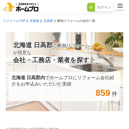
ログイン
メニュー
リフォームTOP
北海道
日高郡
断熱リフォームの会社一覧
北海道 日高郡
で断熱リフォーム
が得意な
会社・工務店・業者を探す
北海道 日高郡
内
でホームプロにリフォーム会社紹
介をお申込みいただいた実績
859
件