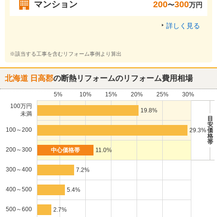
マンション
200
300
〜
万円
詳しく見る
※該当する工事を含むリフォーム事例より算出
北海道 日高郡
の断熱リフォームのリフォーム費用相場
5%
10%
15%
20%
25%
30%
100万円
19.8%
未満
目
安
100～200
29.3%
価
格
帯
200～300
11.0%
300～400
7.2%
400～500
5.4%
500～600
2.7%