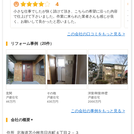
4
小さな仕事でしたが快く請けて頂き、こちらの希望に沿った内容
マ
で仕上げて下さいました。作業に来られた業者さんも感じが良
て
く、お願いして良かったと思いました。
て
この会社の口コミをもっと見る >
リフォーム事例
（20件）
玄関
その他
洋室/和室/外壁
戸建住宅
戸建住宅
戸建住宅
46万円
430万円
2000万円
この会社の事例をもっと見る >
会社の概要
▼
住所 北海道苫小牧市日吉町４丁目２－３