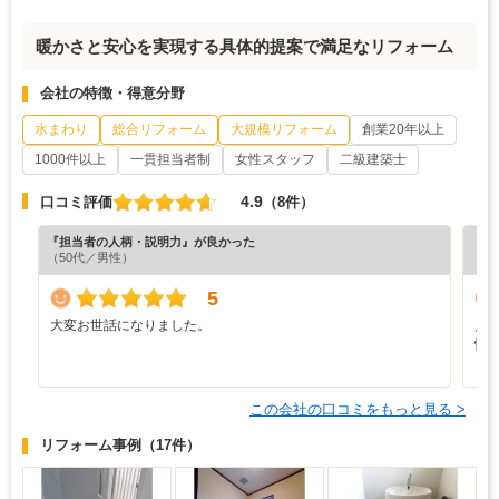
暖かさと安心を実現する具体的提案で満足なリフォーム
会社の特徴・得意分野
水まわり
総合リフォーム
大規模リフォーム
創業20年以上
1000件以上
一貫担当者制
女性スタッフ
二級建築士
4.9
口コミ評価
（8件）
『担当者の人柄・説明力』が良かった
『丁
（50代／男性）
（5
5
大変お世話になりました。
見
忙
り
この会社の口コミをもっと見る >
リフォーム事例
（17件）