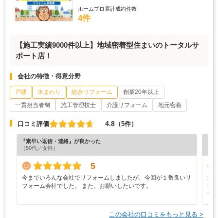
ホームプロ累計成約件数
4件
【施工実績9000件以上】地域密着型住まいのトータルサ
ポート店！
会社の特徴・得意分野
戸建
水まわり
総合リフォーム
創業20年以上
一貫担当者制
施工管理技士
介護リフォーム
地元密着
4.8
口コミ評価
（5件）
『素早い返信・連絡』が良かった
『分
（50代／女性）
（5
5
今までいろんな会社でリフォームしましたが、今回が１番良いリ
途
フォーム会社でした。 また、お願いしたいです。
や
す
この会社の口コミをもっと見る >