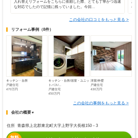
入れ替えリフォームをこちらに依頼した際、とても丁寧かつ迅速
お
な対応でしたので記憶に残っていました。今回…
者
この会社の口コミをもっと見る >
リフォーム事例
（8件）
キッチン・台所
キッチン・台所/浴室・ユニッ
洋室/外壁
戸建住宅
トバス/...
戸建住宅
470万円
戸建住宅
430万円
450万円
この会社の事例をもっと見る >
会社の概要
▼
住所 青森県上北郡東北町大字上野字大長根150－3
無料