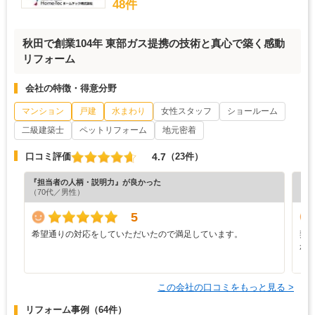
48件
秋田で創業104年 東部ガス提携の技術と真心で築く感動
リフォーム
会社の特徴・得意分野
マンション
戸建
水まわり
女性スタッフ
ショールーム
二級建築士
ペットリフォーム
地元密着
4.7
口コミ評価
（23件）
『担当者の人柄・説明力』が良かった
『担
（70代／男性）
（6
5
希望通りの対応をしていただいたので満足しています。
契
か
ま
この会社の口コミをもっと見る >
リフォーム事例
（64件）