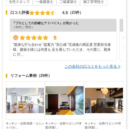
女性スタッフ
一級建築士
二級建築士
施工管理技士
4.5
口コミ評価
（23件）
『プロとしての的確なアドバイス』が良かった
『丁
（40代／男性）
（5
5
”‬親身な打ち合わせ ‪”‬提案力 ‪”‬安心感 ‪”‬完成後の満足度 営業担当者
見
様、建築士様には何度も 足を運んでいただき、その度に、親身
ス
に 打…
この会社の口コミをもっと見る >
リフォーム事例
（29件）
キッチン・台所/浴室・ユニッ
キッチン・台所/リビング/洋
キッチン・台所/リビング/洋
トバス/...
室/洋室/...
室/洋室/...