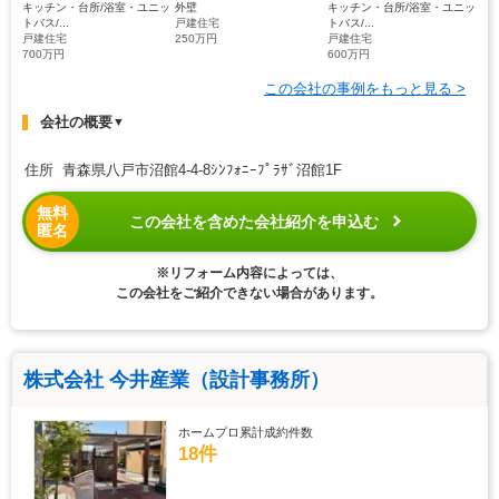
キッチン・台所/浴室・ユニッ
外壁
キッチン・台所/浴室・ユニッ
トバス/...
戸建住宅
トバス/...
戸建住宅
250万円
戸建住宅
700万円
600万円
この会社の事例をもっと見る >
会社の概要
▼
住所 青森県八戸市沼館4-4-8ｼﾝﾌｫﾆｰﾌﾟﾗｻﾞ沼館1F
無料
この会社を含めた会社紹介を申込む
匿名
※リフォーム内容によっては、
この会社をご紹介できない場合があります。
株式会社 今井産業（設計事務所）
ホームプロ累計成約件数
18件