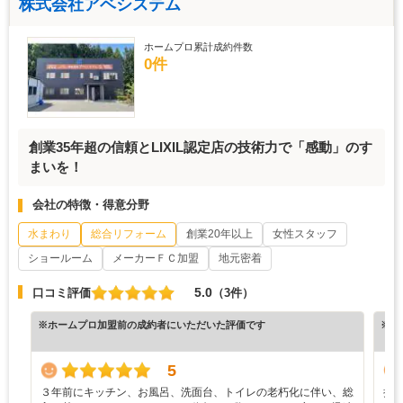
株式会社アベシステム
ホームプロ累計成約件数
0件
創業35年超の信頼とLIXIL認定店の技術力で「感動」のす
まいを！
会社の特徴・得意分野
水まわり
総合リフォーム
創業20年以上
女性スタッフ
ショールーム
メーカーＦＣ加盟
地元密着
5.0
口コミ評価
（3件）
※ホームプロ加盟前の成約者にいただいた評価です
※ホ
5
３年前にキッチン、お風呂、洗面台、トイレの老朽化に伴い、総
折