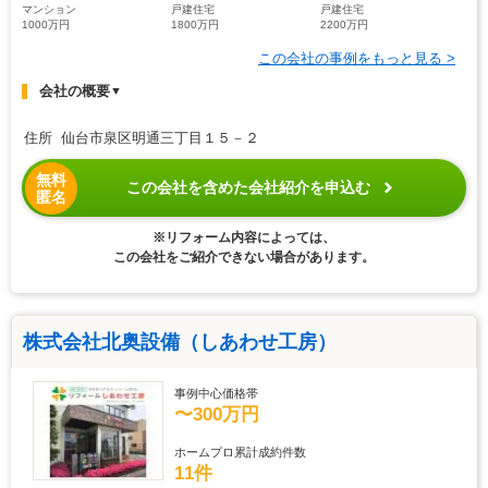
マンション
戸建住宅
戸建住宅
1000万円
1800万円
2200万円
この会社の事例をもっと見る >
会社の概要
▼
住所 仙台市泉区明通三丁目１５－２
無料
この会社を含めた会社紹介を申込む
匿名
※リフォーム内容によっては、
この会社をご紹介できない場合があります。
株式会社北奥設備（しあわせ工房）
事例中心価格帯
〜300万円
ホームプロ累計成約件数
11件