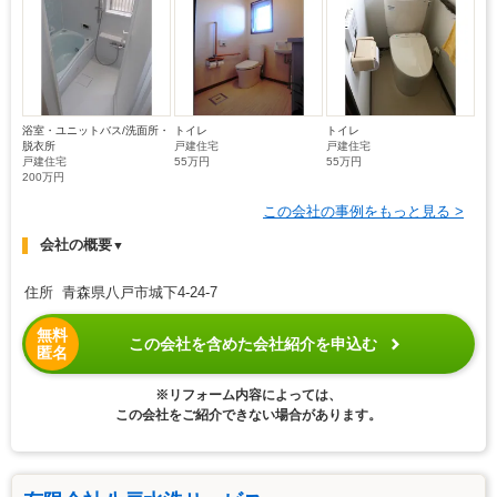
浴室・ユニットバス/洗面所・
トイレ
トイレ
脱衣所
戸建住宅
戸建住宅
戸建住宅
55万円
55万円
200万円
この会社の事例をもっと見る >
会社の概要
▼
住所 青森県八戸市城下4-24-7
無料
この会社を含めた会社紹介を申込む
匿名
※リフォーム内容によっては、
この会社をご紹介できない場合があります。