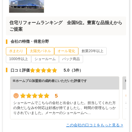
住宅リフォームランキング 全国5位。豊富な品揃えから
ご提案
会社の特徴・得意分野
水まわり
太陽光パネル
オール電化
創業20年以上
1000件以上
ショールーム
パック商品
5.0
口コミ評価
（3件）
※ホームプロ加盟前の成約者にいただいた評価です
※ホ
5
ショールームでこちらの会社と出会いました。担当してくれた方
な
の身だしなみや対応は好感が持てましたし、時間の管理もしっか
ろ
りされていました。メーカーのショールームへ…
と
この会社の口コミをもっと見る >