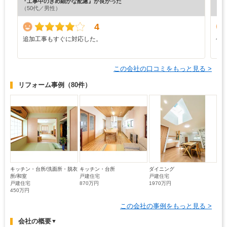
『工事中のきめ細かな配慮』が良かった
『担
（50代／男性）
4
追加工事もすぐに対応した。
今
この会社の口コミをもっと見る >
リフォーム事例
（80件）
キッチン・台所/洗面所・脱衣
キッチン・台所
ダイニング
所/和室
戸建住宅
戸建住宅
戸建住宅
870万円
1970万円
450万円
この会社の事例をもっと見る >
会社の概要
▼