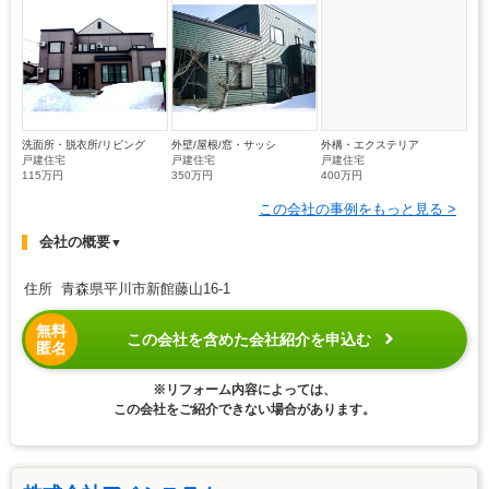
洗面所・脱衣所/リビング
外壁/屋根/窓・サッシ
外構・エクステリア
戸建住宅
戸建住宅
戸建住宅
115万円
350万円
400万円
この会社の事例をもっと見る >
会社の概要
▼
住所 青森県平川市新館藤山16-1
無料
この会社を含めた会社紹介を申込む
匿名
※リフォーム内容によっては、
この会社をご紹介できない場合があります。