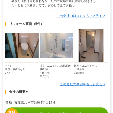
者さん（私は立ち会わなかったので現場に居た者から聞きまし
た
た）ともに大変良い方で、安心して全てお任せ…
り
この会社の口コミをもっと見る >
リフォーム事例
（5件）
トイレ
浴室・ユニットバス/洗面所・
浴室・ユニットバス
店舗・事務所など
脱衣所/...
戸建住宅
27万円
戸建住宅
110万円
300万円
この会社の事例をもっと見る >
会社の概要
▼
住所 青森県八戸市類家4丁目14-4
無料