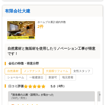
有限会社大建
ホームプロ累計成約件数
2件
自然素材と無垢材を使用したリノベーション工事が得意
です！
会社の特徴・得意分野
自然素材
メンテナンス
大規模リフォーム
女性スタッフ
ショールーム
一級建築士
新築可
地元密着
5.0
口コミ評価
（4件）
『担当者の人柄・説明力』が良かった
※ホ
（50代／男性）