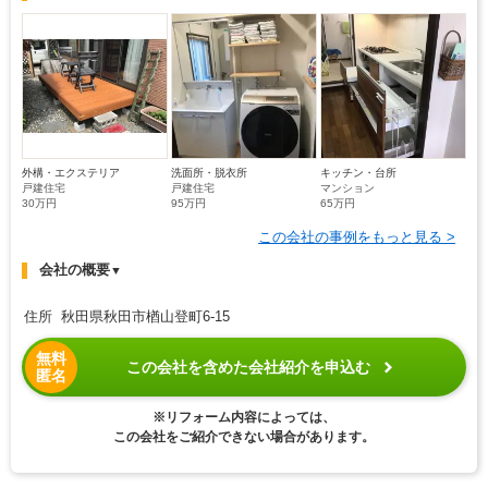
外構・エクステリア
洗面所・脱衣所
キッチン・台所
戸建住宅
戸建住宅
マンション
30万円
95万円
65万円
この会社の事例をもっと見る >
会社の概要
▼
住所 秋田県秋田市楢山登町6-15
無料
この会社を含めた会社紹介を申込む
匿名
※リフォーム内容によっては、
この会社をご紹介できない場合があります。