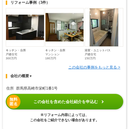
リフォーム事例
（3件）
キッチン・台所
キッチン・台所
浴室・ユニットバス
戸建住宅
マンション
戸建住宅
300万円
180万円
150万円
この会社の事例をもっと見る >
会社の概要
▼
住所 群馬県高崎市栄町1番1号
無料
この会社を含めた会社紹介を申込む
匿名
※リフォーム内容によっては、
この会社をご紹介できない場合があります。