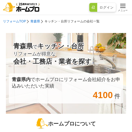
ログイン
メニュー
リフォームTOP
青森県
キッチン・台所リフォームの会社一覧
青森県
キッチン・台所
で
リフォームが得意な
会社・工務店・業者を探す
青森県
内
でホームプロにリフォーム会社紹介をお申
込みいただいた実績
4100
件
ホームプロについて