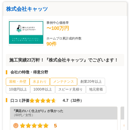
株式会社キャッツ
事例中心価格帯
〜100万円
ホームプロ累計成約件数
90件
施工実績23万軒！『株式会社キャッツ』でございます！
会社の特徴・得意分野
屋根・外壁
水まわり
メンテナンス
創業20年以上
10億円以上
1000件以上
スピード見積り
地元密着
4.7
口コミ評価
（32件）
『満足のいく仕上がり』が良かった
『分
（60代／女性）
（6
5