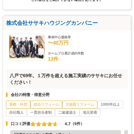
株式会社ササキハウジングカンパニー
事例中心価格帯
〜40万円
ホームプロ累計成約件数
13件
八戸で69年。１万件を超える施工実績のササキにお任せ
ください！
会社の特徴・得意分野
屋根・外壁
総合リフォーム
大規模リフォーム
1000件以上
自社職人
一貫担当者制
二級建築士
地元密着
4.7
口コミ評価
（6件）