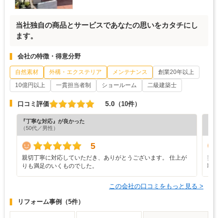
当社独自の商品とサービスであなたの思いをカタチにし
ます。
会社の特徴・得意分野
自然素材
外構・エクステリア
メンテナンス
創業20年以上
10億円以上
一貫担当者制
ショールーム
二級建築士
5.0
口コミ評価
（10件）
『丁寧な対応』が良かった
『分
（50代／男性）
（6
5
親切丁寧に対応していただき、ありがとうございます。 仕上が
契
りも満足のいくものでした。
職
この会社の口コミをもっと見る >
リフォーム事例
（5件）