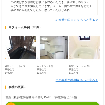
この度は多少無理なお願いも対応いただき、要望通りのリフォー
大
ムができて大変満足しています。メーカー側の受注停止などで工
か
事の遅れが心配でしたが、思っていたほど遅れ…
この会社の口コミをもっと見る >
リフォーム事例
（85件）
浴室・ユニットバス
キッチン・台所
浴室・ユニットバス
戸建住宅
戸建住宅
戸建住宅
140万円
120万円
119万円
この会社の事例をもっと見る >
会社の概要
▼
住所 東京都渋谷区南平台町15-13 帝都渋谷ビル6階