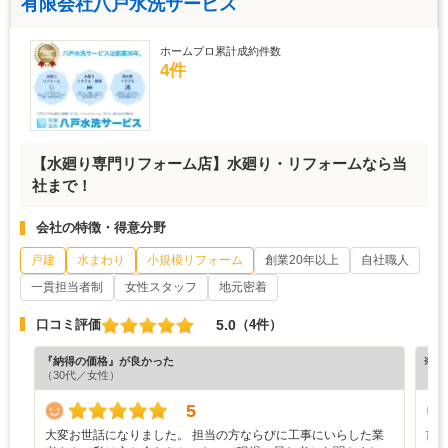
有限会社八戸水洗サービス
ホームプロ累計成約件数
4件
【水廻り専門リフォーム店】水廻り・リフォームなら当
社まで！
会社の特徴・得意分野
戸建
水まわり
小規模リフォーム
創業20年以上
自社職人
一貫担当者制
女性スタッフ
地元密着
5.0
口コミ評価
（4件）
『納得の価格』が良かった
※ホ
（30代／女性）
5
大変お世話になりました。 担当の方ならびに工事にいらした業
前