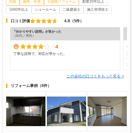
内装
屋根・外壁
大規模リフォーム
創業20年以上
1000件以上
ショールーム
二級建築士
施工管理技士
4.8
口コミ評価
（5件）
『分かりやすい説明』が良かった
『プ
（50代／男性）
4
丁寧な説明で、対応が早かった。
迅
て
た
この会社の口コミをもっと見る >
リフォーム事例
（8件）