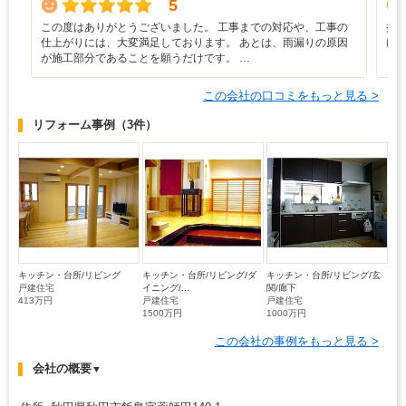
5
この度はありがとうございました。 工事までの対応や、工事の
担
仕上がりには、大変満足しております。 あとは、雨漏りの原因
け
が施工部分であることを願うだけです。 …
し
この会社の口コミをもっと見る >
リフォーム事例
（3件）
キッチン・台所/リビング
キッチン・台所/リビング/ダ
キッチン・台所/リビング/玄
戸建住宅
イニング/...
関/廊下
413万円
戸建住宅
戸建住宅
1500万円
1000万円
この会社の事例をもっと見る >
会社の概要
▼