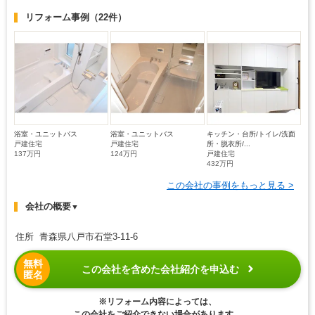
リフォーム事例
（22件）
浴室・ユニットバス
浴室・ユニットバス
キッチン・台所/トイレ/洗面
戸建住宅
戸建住宅
所・脱衣所/...
137万円
124万円
戸建住宅
432万円
この会社の事例をもっと見る >
会社の概要
▼
住所 青森県八戸市石堂3-11-6
無料
この会社を含めた会社紹介を申込む
匿名
※リフォーム内容によっては、
この会社をご紹介できない場合があります。