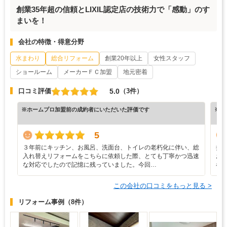
創業35年超の信頼とLIXIL認定店の技術力で「感動」のす
まいを！
会社の特徴・得意分野
水まわり
総合リフォーム
創業20年以上
女性スタッフ
ショールーム
メーカーＦＣ加盟
地元密着
5.0
口コミ評価
（3件）
※ホームプロ加盟前の成約者にいただいた評価です
※ホ
5
３年前にキッチン、お風呂、洗面台、トイレの老朽化に伴い、総
折
入れ替えリフォームをこちらに依頼した際、とても丁寧かつ迅速
お
な対応でしたので記憶に残っていました。今回…
者
この会社の口コミをもっと見る >
リフォーム事例
（8件）