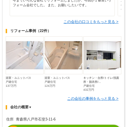
今までいろんな会社でリフォームしましたが、今回が１番良いリ
途
フォーム会社でした。 また、お願いしたいです。
や
す
この会社の口コミをもっと見る >
リフォーム事例
（22件）
浴室・ユニットバス
浴室・ユニットバス
キッチン・台所/トイレ/洗面
戸建住宅
戸建住宅
所・脱衣所/...
137万円
124万円
戸建住宅
432万円
この会社の事例をもっと見る >
会社の概要
▼
住所 青森県八戸市石堂3-11-6