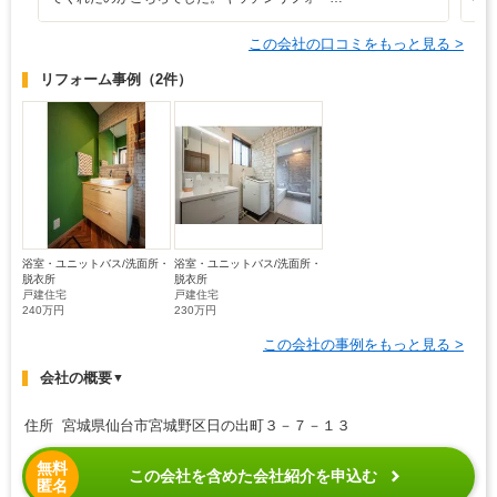
この会社の口コミをもっと見る >
リフォーム事例
（2件）
浴室・ユニットバス/洗面所・
浴室・ユニットバス/洗面所・
脱衣所
脱衣所
戸建住宅
戸建住宅
240万円
230万円
この会社の事例をもっと見る >
会社の概要
▼
住所 宮城県仙台市宮城野区日の出町３－７－１３
無料
この会社を含めた会社紹介を申込む
匿名