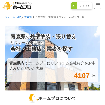
ログイン
メニュー
リフォームTOP
青森県
外壁塗装・張り替えリフォームの会社一覧
青森県
外壁塗装・張り替え
で
リフォームが得意な
会社・工務店・業者を探す
青森県
内
でホームプロにリフォーム会社紹介をお申
込みいただいた実績
4107
件
ホームプロについて