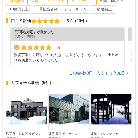
自然素材
外構・エクステリア
メンテナンス
創業20年以上
10億円以上
一貫担当者制
ショールーム
二級建築士
5.0
口コミ評価
（10件）
『丁寧な対応』が良かった
『分
（50代／男性）
（6
5
親切丁寧に対応していただき、ありがとうございます。 仕上が
契
りも満足のいくものでした。
職
この会社の口コミをもっと見る >
リフォーム事例
（5件）
洗面所・脱衣所/リビング
外壁/屋根/窓・サッシ
外構・エクステリア