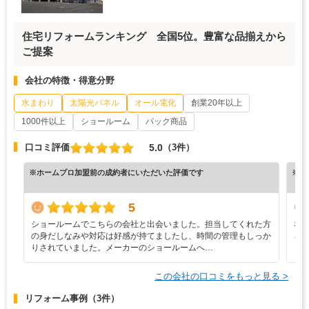
住宅リフォームランキング 全国5位。豊富な品揃えから
ご提案
会社の特徴・得意分野
水まわり
太陽光パネル
オール電化
創業20年以上
1000件以上
ショールーム
パック商品
5.0
口コミ評価
（3件）
※ホームプロ加盟前の成約者にいただいた評価です
※ホ
5
ショールームでこちらの会社と出会いました。担当してくれた方
な
の身だしなみや対応は好感が持てましたし、時間の管理もしっか
ろ
りされていました。メーカーのショールームへ…
と
この会社の口コミをもっと見る >
リフォーム事例
（3件）