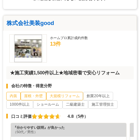
株式会社美装good
ホームプロ累計成約件数
13件
★施工実績1,500件以上★地域密着で安心リフォーム
会社の特徴・得意分野
内装
屋根・外壁
大規模リフォーム
創業20年以上
1000件以上
ショールーム
二級建築士
施工管理技士
4.8
口コミ評価
（5件）
『分かりやすい説明』が良かった
『プ
（50代／男性）