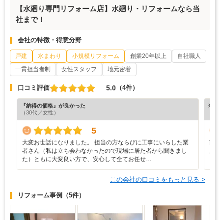
【水廻り専門リフォーム店】水廻り・リフォームなら当
社まで！
会社の特徴・得意分野
戸建
水まわり
小規模リフォーム
創業20年以上
自社職人
一貫担当者制
女性スタッフ
地元密着
5.0
口コミ評価
（4件）
『納得の価格』が良かった
※ホ
（30代／女性）
5
大変お世話になりました。 担当の方ならびに工事にいらした業
前
者さん（私は立ち会わなかったので現場に居た者から聞きまし
た
た）ともに大変良い方で、安心して全てお任せ…
り
この会社の口コミをもっと見る >
リフォーム事例
（5件）