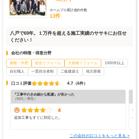
ホームプロ累計成約件数
13件
八戸で69年。１万件を超える施工実績のササキにお任せ
ください！
会社の特徴・得意分野
屋根・外壁
総合リフォーム
大規模リフォーム
1000件以上
自社職人
一貫担当者制
二級建築士
地元密着
4.7
口コミ評価
（6件）
『工事中のきめ細かな配慮』が良かった
『担
（50代／男性）
4
追加工事もすぐに対応した。
今
この会社の口コミをもっと見る >