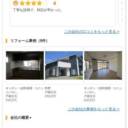
4
丁寧な説明で、対応が早かった。
迅
て
た
この会社の口コミをもっと見る >
リフォーム事例
（8件）
キッチン・台所/浴室・ユニッ
外壁
キッチン・台所/浴室・ユニッ
トバス/...
戸建住宅
トバス/...
戸建住宅
250万円
戸建住宅
700万円
600万円
この会社の事例をもっと見る >
会社の概要
▼