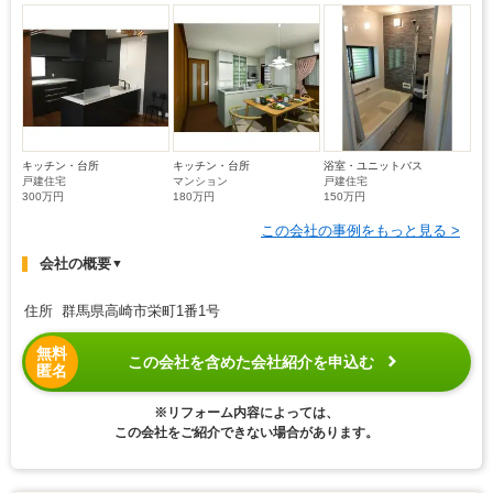
キッチン・台所
キッチン・台所
浴室・ユニットバス
戸建住宅
マンション
戸建住宅
300万円
180万円
150万円
この会社の事例をもっと見る >
会社の概要
▼
住所 群馬県高崎市栄町1番1号
無料
この会社を含めた会社紹介を申込む
匿名
※リフォーム内容によっては、
この会社をご紹介できない場合があります。