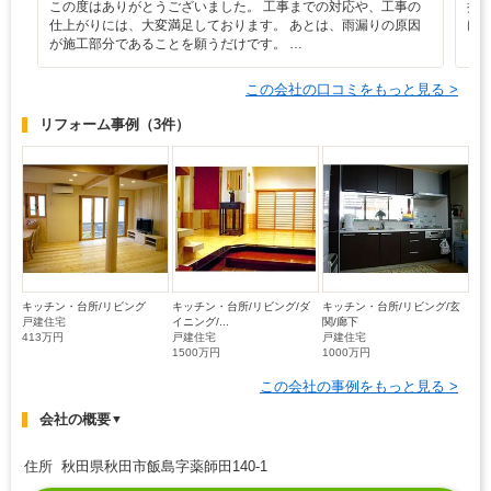
この度はありがとうございました。 工事までの対応や、工事の
担
仕上がりには、大変満足しております。 あとは、雨漏りの原因
け
が施工部分であることを願うだけです。 …
し
この会社の口コミをもっと見る >
リフォーム事例
（3件）
キッチン・台所/リビング
キッチン・台所/リビング/ダ
キッチン・台所/リビング/玄
戸建住宅
イニング/...
関/廊下
413万円
戸建住宅
戸建住宅
1500万円
1000万円
この会社の事例をもっと見る >
会社の概要
▼
住所 秋田県秋田市飯島字薬師田140-1