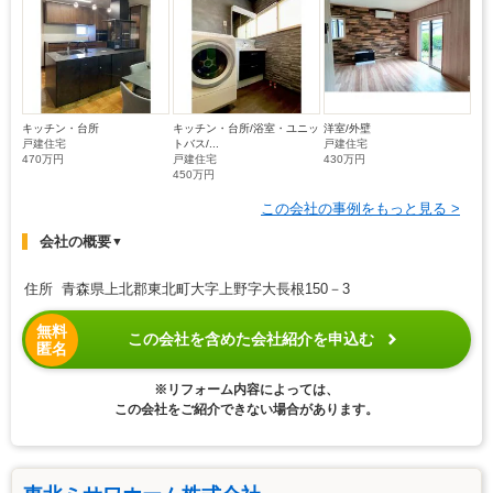
キッチン・台所
キッチン・台所/浴室・ユニッ
洋室/外壁
戸建住宅
トバス/...
戸建住宅
470万円
戸建住宅
430万円
450万円
この会社の事例をもっと見る >
会社の概要
▼
住所 青森県上北郡東北町大字上野字大長根150－3
無料
この会社を含めた会社紹介を申込む
匿名
※リフォーム内容によっては、
この会社をご紹介できない場合があります。