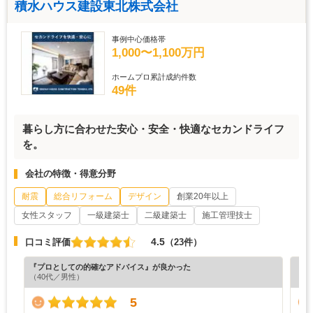
積水ハウス建設東北株式会社
事例中心価格帯
1,000〜1,100万円
ホームプロ累計成約件数
49件
暮らし方に合わせた安心・安全・快適なセカンドライフ
を。
会社の特徴・得意分野
耐震
総合リフォーム
デザイン
創業20年以上
女性スタッフ
一級建築士
二級建築士
施工管理技士
4.5
口コミ評価
（23件）
『プロとしての的確なアドバイス』が良かった
『丁
（40代／男性）
（5
5