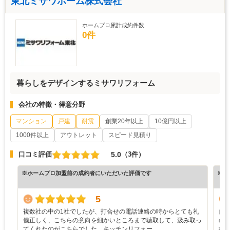
東北ミサワホーム株式会社
ホームプロ累計成約件数
0件
暮らしをデザインするミサワリフォーム
会社の特徴・得意分野
マンション
戸建
耐震
創業20年以上
10億円以上
1000件以上
アウトレット
スピード見積り
5.0
口コミ評価
（3件）
※ホームプロ加盟前の成約者にいただいた評価です
※ホ
5
複数社の中の1社でしたが、打合せの電話連絡の時からとても礼
自
儀正しく、こちらの意向を細かいところまで聴取して、汲み取っ
の
てくれたのがこちらでした。キッチンリフォー…
状