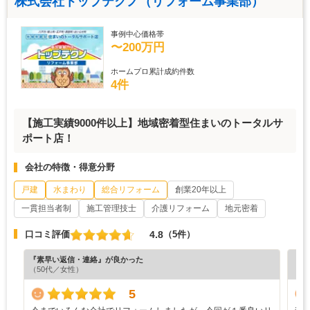
株式会社トップテクノ（リフォーム事業部）
事例中心価格帯
〜200万円
ホームプロ累計成約件数
4件
【施工実績9000件以上】地域密着型住まいのトータルサ
ポート店！
会社の特徴・得意分野
戸建
水まわり
総合リフォーム
創業20年以上
一貫担当者制
施工管理技士
介護リフォーム
地元密着
4.8
口コミ評価
（5件）
『素早い返信・連絡』が良かった
『分
（50代／女性）
（5
5