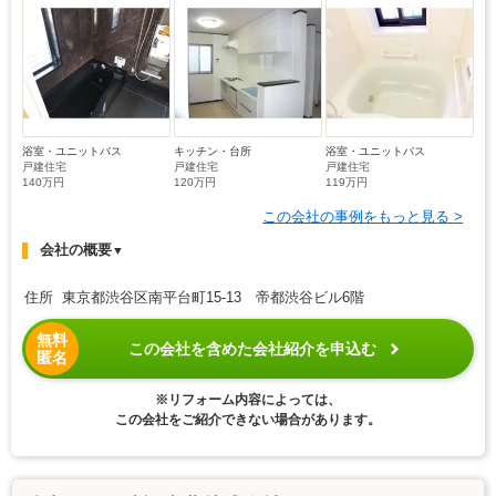
浴室・ユニットバス
キッチン・台所
浴室・ユニットバス
戸建住宅
戸建住宅
戸建住宅
140万円
120万円
119万円
この会社の事例をもっと見る >
会社の概要
▼
住所 東京都渋谷区南平台町15-13 帝都渋谷ビル6階
無料
この会社を含めた会社紹介を申込む
匿名
※リフォーム内容によっては、
この会社をご紹介できない場合があります。