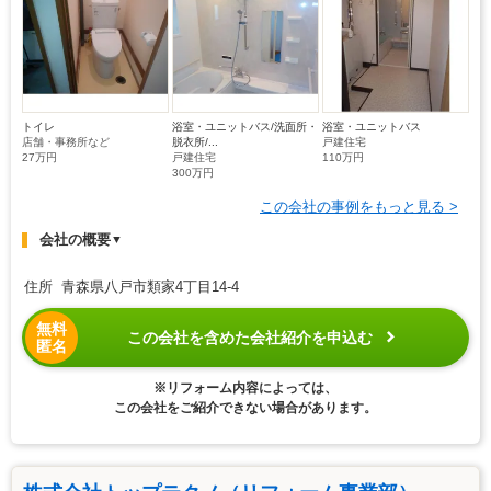
トイレ
浴室・ユニットバス/洗面所・
浴室・ユニットバス
店舗・事務所など
脱衣所/...
戸建住宅
27万円
戸建住宅
110万円
300万円
この会社の事例をもっと見る >
会社の概要
▼
住所 青森県八戸市類家4丁目14-4
無料
この会社を含めた会社紹介を申込む
匿名
※リフォーム内容によっては、
この会社をご紹介できない場合があります。