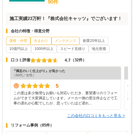
90件
施工実績23万軒！『株式会社キャッツ』でございます！
会社の特徴・得意分野
屋根・外壁
水まわり
メンテナンス
創業20年以上
10億円以上
1000件以上
スピード見積り
地元密着
4.7
口コミ評価
（32件）
『満足のいく仕上がり』が良かった
『分
（60代／女性）
（6
5
この度は多少無理なお願いも対応いただき、要望通りのリフォー
大
ムができて大変満足しています。メーカー側の受注停止などで工
か
事の遅れが心配でしたが、思っていたほど遅れ…
この会社の口コミをもっと見る >
リフォーム事例
（85件）