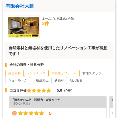
有限会社大建
ホームプロ累計成約件数
2件
自然素材と無垢材を使用したリノベーション工事が得意
です！
会社の特徴・得意分野
自然素材
メンテナンス
大規模リフォーム
女性スタッフ
ショールーム
一級建築士
新築可
地元密着
5.0
口コミ評価
（4件）
『担当者の人柄・説明力』が良かった
※ホ
（50代／男性）
5