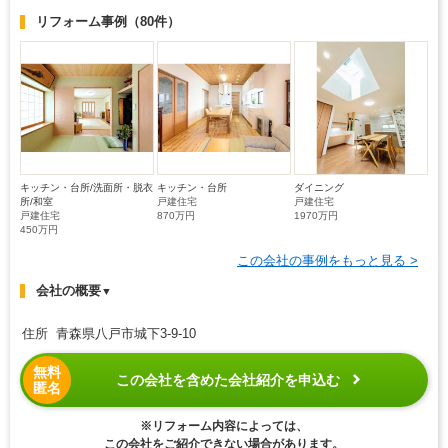
リフォーム事例
（80件）
キッチン・台所/洗面所・脱衣
キッチン・台所
ダイニング
所/和室
戸建住宅
戸建住宅
戸建住宅
870万円
1970万円
450万円
この会社の事例をもっと見る >
会社の概要
▼
住所 青森県八戸市城下3-9-10
無料
この会社を含めた会社紹介を申込む
匿名
※リフォーム内容によっては、
この会社をご紹介できない場合があります。