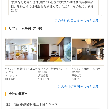
”‬親身な打ち合わせ ‪”‬提案力 ‪”‬安心感 ‪”‬完成後の満足度 営業担当者
見
様、建築士様には何度も 足を運んでいただき、その度に、親身
ス
に 打…
この会社の口コミをもっと見る >
リフォーム事例
（29件）
キッチン・台所/浴室・ユニッ
キッチン・台所/リビング/洋
キッチン・台所/リビング/洋
トバス/...
室/洋室/...
室/洋室/...
マンション
戸建住宅
戸建住宅
1000万円
1800万円
2200万円
この会社の事例をもっと見る >
会社の概要
▼
住所 仙台市泉区明通三丁目１５－２