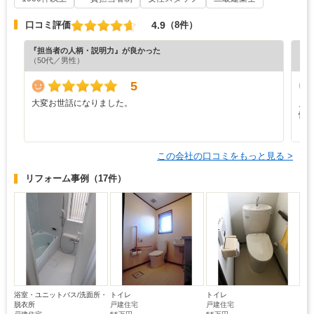
4.9
口コミ評価
（8件）
『担当者の人柄・説明力』が良かった
『丁
（50代／男性）
（5
5
大変お世話になりました。
見
忙
り
この会社の口コミをもっと見る >
リフォーム事例
（17件）
浴室・ユニットバス/洗面所・
トイレ
トイレ
脱衣所
戸建住宅
戸建住宅