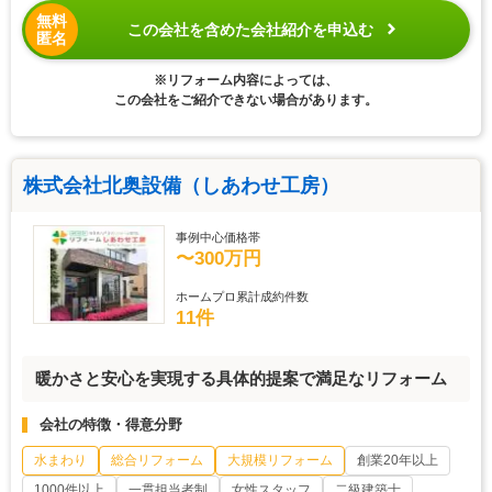
無料
この会社を含めた会社紹介を申込む
匿名
※リフォーム内容によっては、
この会社をご紹介できない場合があります。
株式会社北奥設備（しあわせ工房）
事例中心価格帯
〜300万円
ホームプロ累計成約件数
11件
暖かさと安心を実現する具体的提案で満足なリフォーム
会社の特徴・得意分野
水まわり
総合リフォーム
大規模リフォーム
創業20年以上
1000件以上
一貫担当者制
女性スタッフ
二級建築士