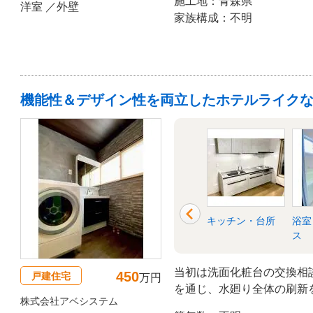
施工地：青森県
洋室 ／外壁
わたる綿密な打ち合わせを
家族構成：不明
を追求したことで、ご家族
しく生まれ変わったお部屋
健やかな毎日を心より願っております。 
トを、私たちも一緒に楽し
機能性＆デザイン性を両立したホテルライク
ットバ
トイレ
洗面所・脱衣所
キッチン・台所
浴室
ス
当初は洗面化粧台の交換相
450
戸建住宅
万円
を通じ、水廻り全体の刷新
株式会社アベシステム
床・壁の腐食が見つかった