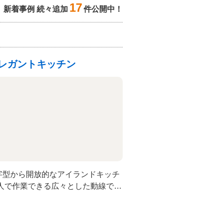
17
新着事例 続々追加
件公開中！
レガントキッチン
字型から開放的なアイランドキッチ
人で作業できる広々とした動線で、
ップボードやクローゼットなど、豊
、デザイン性と利便性を両立。おし