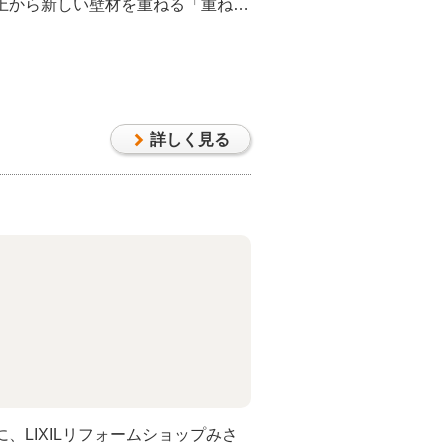
上から新しい壁材を重ねる「重ね張
案しました。 下地には樹脂製の胴
ため、木製よりも腐食に強く長持ち
ッ素コート」は、雨を利用して汚れ
グ効果があるため、美しさが長く続
には完成イメージCGで仕上がりをご
詳しく見る
年の塗膜保証をお付けするなど、工事
っていただけるよう努めました。重
向上にもつながるため、より快適な
レ
、LIXILリフォームショップみさ