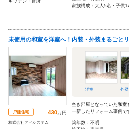
キッチン・台所
ゃれでスッキリとした、家
家族構成：大人5名・子供1
した。
未使用の和室を洋室へ！内装・外装まるごと
洋室
外壁
空き部屋となっていた和室
一新したリフォーム事例で
430
戸建住宅
万円
ンドを取り入れた新しい色
株式会社アベシステム
築年数：不明
余すことなく形にするため