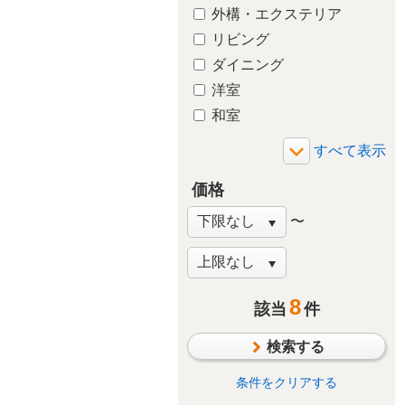
外構・エクステリア
リビング
ダイニング
洋室
和室
玄関
廊下
価格
バルコニー・ベランダ
庭・ガーデニング
〜
階段
窓・サッシ
収納
8
該当
件
その他
検索する
条件をクリアする