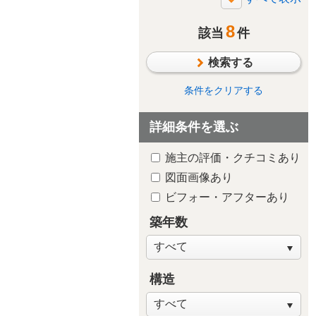
断熱・気密
8
太陽光発電/太陽熱利用
該当
件
シックハウス対策
検索する
防水・雨漏り対策
防犯対策
条件をクリアする
ペットと暮らす
詳細条件を選ぶ
趣味や嗜好を中心に
自然素材・木質感
施主の評価・クチコミあり
子供が独立後の住まい
図面画像あり
新築・建替え
ビフォー・アフターあり
築年数
構造