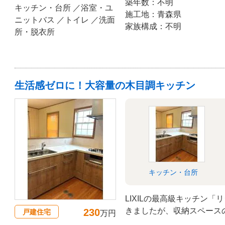
築年数：不明
ず、断熱改修を含む根本的
キッチン・台所 ／浴室・ユ
施工地：青森県
ンには、ご家族での使用頻
ニットバス ／トイレ ／洗面
家族構成：不明
なLIXIL「リシェル」を
所・脱衣所
きレンジフードで家事負担
能性に惚れ込んでいただい
室に採用。 打ち合わせで
ージを共有することで、日
生活感ゼロに！大容量の木目調キッチン
な住まいへと生まれ変わり
キッチン・台所
LIXILの最高級キッチン
きましたが、収納スペース
230
戸建住宅
万円
の奥行きは40cmに対し、