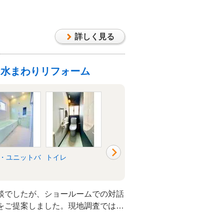
重ねました。 徹底的に理想の空間
の思いが詰まった住まいが完成。新
で、ご家族皆様が笑顔で過ごされる
詳しく見る
新たな生活のスター
みにしています。
な水まわりリフォーム
・ユニットバ
トイレ
洗面所・脱衣所
キッチン・台所
談でしたが、ショールームでの対話
をご提案しました。現地調査では
ため、単なる設備交換にとどまら