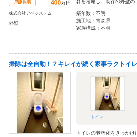
容を考慮し、既存の外壁の
400
戸建住宅
万円
り（カバー工法）」をご提
株式会社アベシステム
築年数：不明
縁（どうぶち）を採用した
施工地：青森県
外壁
します。外壁材の「セルフ
家族構成：不明
を落とすセルフクリーニン
きます。 また、ご契約前
確認いただいたほか、15
の前後を通して安心感を持
ね張りは断熱性や防音性の
掃除は全自動！？キレイが続く家事ラクトイ
お住まいになります。
トイレ
トイレの老朽化をきっかけに