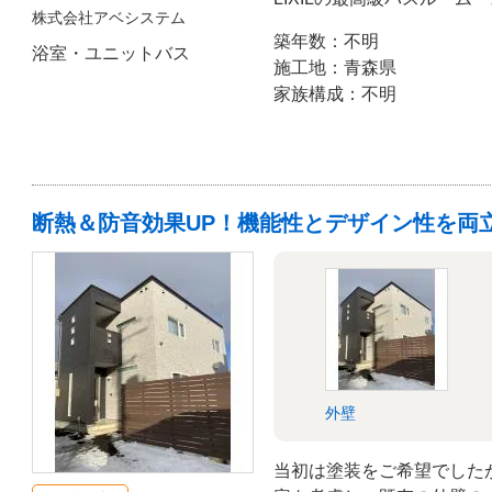
株式会社アベシステム
最大の魅力は、独自の「肩
築年数：不明
す。厚みのあるお湯が首か
浴室・ユニットバス
施工地：青森県
コリをほぐす極上のリラッ
家族構成：不明
「保温パック」「高断熱浴
も急激な温度変化を抑えた
た。 今回は肩湯の割引キ
補助金を賢く活用。高機能
ストを抑えた満足度の高い
断熱＆防音効果UP！機能性とデザイン性を両
外壁
当初は塗装をご希望でした