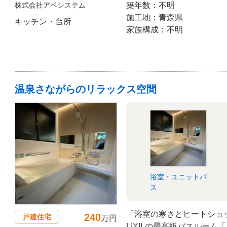
株式会社アベシステム
築年数：不明
収まらず、お客様が希望さ
施工地：青森県
キッチン・台所
40cm」を確保できません
家族構成：不明
一したい」というデザイン
を8cmふかす造作工事を
外だった奥行き40cmを確
置ける機能的な収納空間を
温泉さながらのリラックス空間
浴室・ユニットバ
ス
「浴室の寒さとヒートショ
240
戸建住宅
万円
LIXILの最高級バスルー