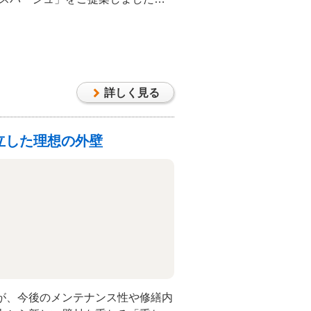
ほぐし湯」モードを搭載した肩湯で
ら肩を優しくなで、心地よい刺激で
クスタイムを叶えます。あわせて
槽」「浴室暖房」を完備し、冬場で
安全で温かい入浴環境を整えまし
詳しく見る
ャンペーンに加え、国のリフォーム
な設備を揃えながらも、通常よりコ
リフォームを実現しています。
立した理想の外壁
が、今後のメンテナンス性や修繕内