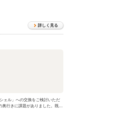
な空間修繕を実施。メインのキッチ
度が高いことから、高耐久で多機能
選定しました。自動水栓や洗浄機能付
を大幅に軽減しています。また、機
詳しく見る
た「エコカラット」をトイレと洗面
はCGパースを駆使し、細部までイメ
常を忘れるような「ホテルライク」
ました。
「リシェル」への交換をご検討いただ
の奥行きに課題がありました。既存
リシェルの規格では32cmの収納しか