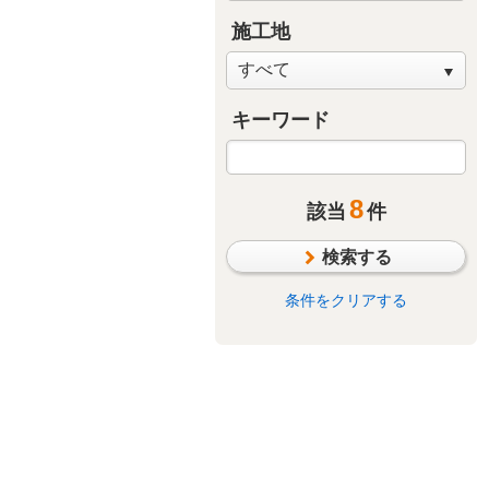
施工地
キーワード
8
該当
件
検索する
条件をクリアする