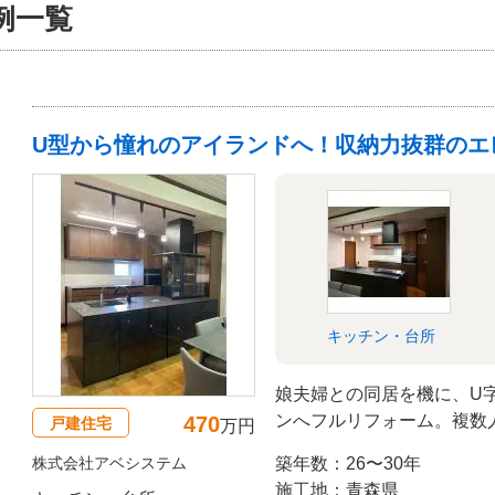
例一覧
U型から憧れのアイランドへ！収納力抜群のエ
キッチン・台所
娘夫婦との同居を機に、U
ンへフルリフォーム。複数
470
戸建住宅
万円
家族の会話も弾みます。カ
株式会社アベシステム
築年数：26〜30年
富な収納力で生活感を隠し
施工地：青森県