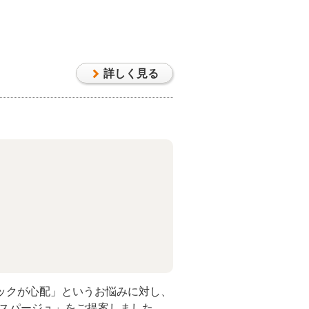
れる「調理家電を置くための
でした。「キッチンと同じ木目で統
へのこだわりも大切にするため、壁
ご提案。壁面を前に出すことで、規格
詳しく見る
保し、大型の家電もゆとりを持って
実現しました。
ックが心配」というお悩みに対し、
ム「スパージュ」をご提案しました。