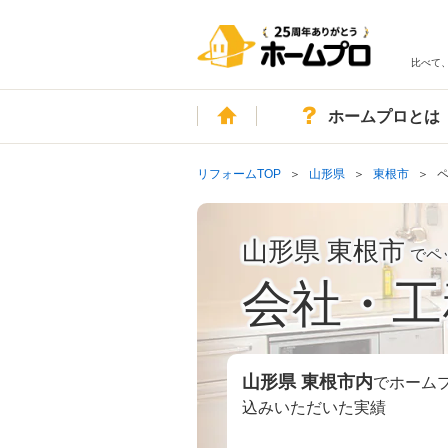
比べて
ホーム
ホームプロとは
リフォームTOP
山形県
東根市
山形県 東根市
でペ
会社・工
山形県 東根市
内
でホーム
込みいただいた実績