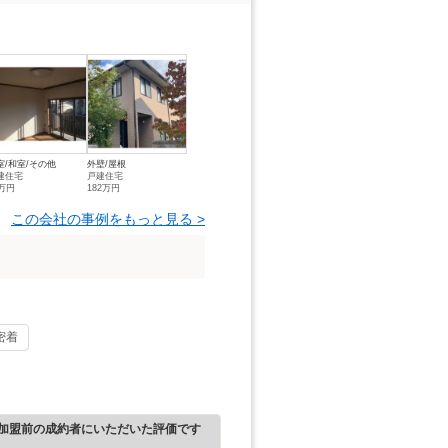
室/和室/その他
外壁/屋根
建住宅
戸建住宅
0万円
182万円
この会社の事例をもっと見る >
密着
加盟前の成約者にいただいた評価です