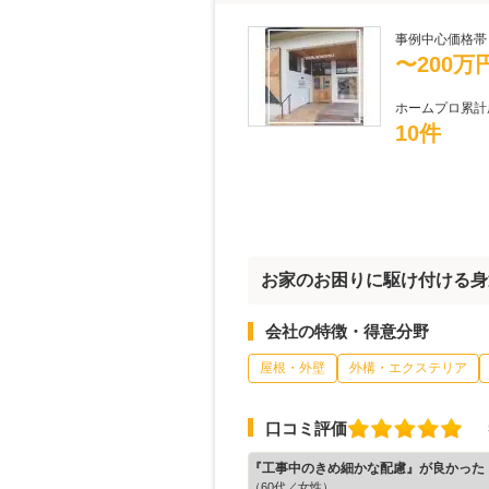
事例中心価格帯
〜200万
ホームプロ累計
10件
お家のお困りに駆け付ける身
会社の特徴・得意分野
屋根・外壁
外構・エクステリア
口コミ評価
『工事中のきめ細かな配慮』が良かった
（60代／女性）