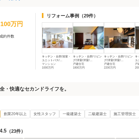
リフォーム事例
（29件）
1,100万円
成約件数
キッチン・台所/浴室・
キッチン・台所/リビン
キッチン・台所/リビン
キ
ユニットバス/...
グ/洋室/洋室/...
グ/洋室/洋室/...
ユ
マンション
戸建住宅
戸建住宅
戸
1000万円
1800万円
2200万円
20
全・快適なセカンドライフを。
創業20年以上
女性スタッフ
一級建築士
二級建築士
施工管理技士
4.5
（23件）