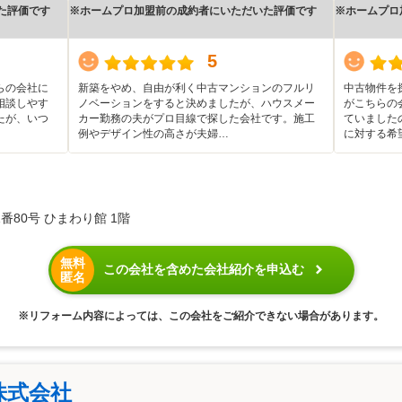
た評価です
※ホームプロ加盟前の成約者にいただいた評価です
※ホームプロ
5
らの会社に
新築をやめ、自由が利く中古マンションのフルリ
中古物件を
相談しやす
ノベーションをすると決めましたが、ハウスメー
がこちらの
たが、いつ
カー勤務の夫がプロ目線で探した会社です。施工
ていました
例やデザイン性の高さが夫婦…
に対する希
80号 ひまわり館 1階
無料
この会社を含めた会社紹介を申込む
匿名
※リフォーム内容によっては、この会社をご紹介できない場合があります。
株式会社