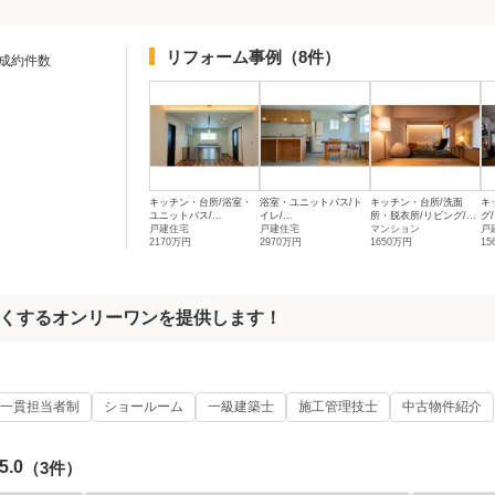
リフォーム事例
（8件）
成約件数
キッチン・台所/浴室・
浴室・ユニットバス/ト
キッチン・台所/洗面
キ
ユニットバス/...
イレ/...
所・脱衣所/リビング/...
グ/
戸建住宅
戸建住宅
マンション
戸
2170万円
2970万円
1650万円
15
くするオンリーワンを提供します！
一貫担当者制
ショールーム
一級建築士
施工管理技士
中古物件紹介
5.0
（3件）