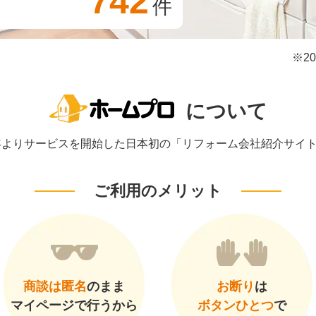
742
件
※2
について
1年よりサービスを開始した日本初の「リフォーム会社紹介サイ
ご利用のメリット
商談は匿名
のまま
お断り
は
マイページで行うから
ボタンひとつ
で