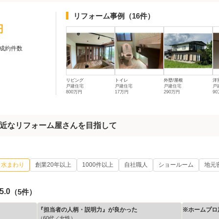
リフォーム事例
（16件）
円
成約件数
リビング
トイレ
外壁/屋根
洋
戸建住宅
戸建住宅
戸建住宅
戸
800万円
17万円
290万円
9
近なリフォーム屋さんを目指して
水まわり
創業20年以上
1000件以上
自社職人
ショールーム
地元
5.0
（5件）
『担当者の人柄・説明力』が良かった
※ホームプロ
（60代／女性）