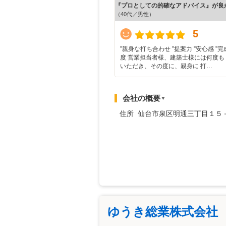
『プロとしての的確なアドバイス』が良
（40代／男性）
5
”‬親身な打ち合わせ ‪”‬提案力 ‪”‬安心感 ‪
度 営業担当者様、建築士様には何度も
いただき、その度に、親身に 打…
会社の概要
▼
住所 仙台市泉区明通三丁目１５
ゆうき総業株式会社