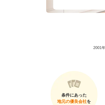
200
条件にあった
地元の優良会社
を