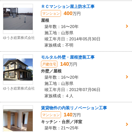
ＲＣマンション屋上防水工事
400
万円
マンション
屋根
築年数：16〜20年
施工地：山形県
ゆうき総業株式会社
竣工年月日：2014年05月30日
家族構成：不明
モルタル外壁・屋根塗装工事
140
万円
戸建住宅
外壁／屋根
築年数：16〜20年
施工地：山形県
ゆうき総業株式会社
竣工年月日：2012年07月06日
家族構成：４人
賃貸物件の内装リノベーション工事
140
万円
マンション
キッチン・台所／洋室
築年数：21〜25年