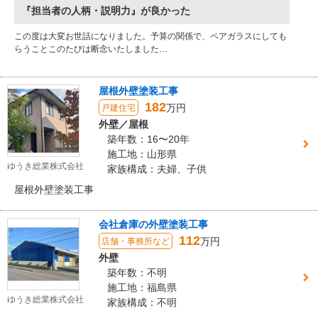
『担当者の人柄・説明力』が良かった
この度は大変お世話になりました。予算の関係で、ペアガラスにしても
らうことこのたびは断念いたしました…
屋根外壁塗装工事
182
万円
戸建住宅
外壁／屋根
築年数：16〜20年
施工地：山形県
ゆうき総業株式会社
家族構成：夫婦、子供
屋根外壁塗装工事
会社倉庫の外壁塗装工事
112
万円
店舗・事務所など
外壁
築年数：不明
施工地：福島県
ゆうき総業株式会社
家族構成：不明