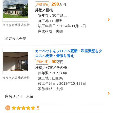
290
万円
戸建住宅
外壁／屋根
築年数：30年以上
施工地：山形県
ゆうき総業株式会社
竣工年月日：2024年09月02日
家族構成：夫婦
塗装後の全景
カーペットをフロアへ更新・和室聚壁をク
ロスへ更新・畳張り替え
90
万円
戸建住宅
洋室／和室／その他
築年数：26〜30年
ゆうき総業株式会社
施工地：山形県
竣工年月日：2013年10月25日
家族構成：夫婦
内装リフォーム後
5