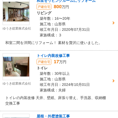
和室をリビングルームにリフォーム
800
万円
戸建住宅
リビング
築年数：16〜20年
施工地：山形県
ゆうき総業株式会社
竣工年月日：2020年07月31日
家族構成：３
和室二間を洋間にリフォーム！ 素材を贅沢に使いました。
トイレ内装改修工事
17
万円
戸建住宅
トイレ
築年数：30年以上
施工地：山形県
ゆうき総業株式会社
竣工年月日：2024年10月01日
家族構成：夫婦
トイレの内装改修 天井、壁紙、床張り替え、手洗器、収納棚
交換工事
屋根・外壁塗装工事