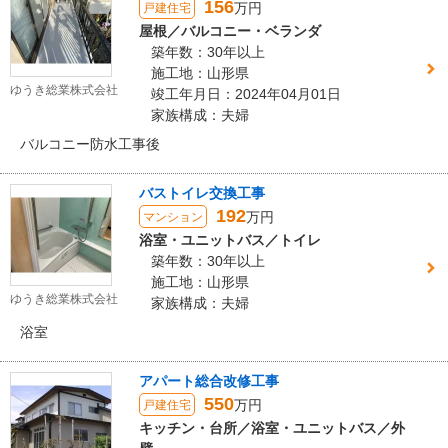
156
万円
戸建住宅
屋根／バルコニー・ベランダ
築年数：30年以上
施工地：山形県
ゆうき総業株式会社
竣工年月日：2024年04月01日
家族構成：夫婦
バルコニー防水工事後
バストイレ交換工事
192
万円
マンション
浴室・ユニットバス／トイレ
築年数：30年以上
施工地：山形県
ゆうき総業株式会社
家族構成：夫婦
浴室
アパート総合改修工事
550
万円
戸建住宅
キッチン・台所／浴室・ユニットバス／外