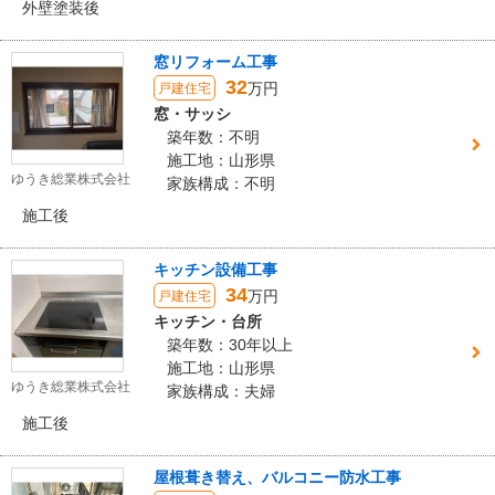
外壁塗装後
窓リフォーム工事
32
万円
戸建住宅
窓・サッシ
築年数：不明
施工地：山形県
ゆうき総業株式会社
家族構成：不明
施工後
キッチン設備工事
34
万円
戸建住宅
キッチン・台所
築年数：30年以上
施工地：山形県
ゆうき総業株式会社
家族構成：夫婦
施工後
屋根葺き替え、バルコニー防水工事