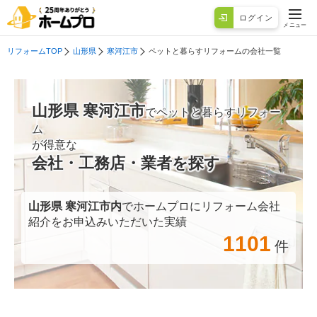
ログイン
メニュー
リフォームTOP
山形県
寒河江市
ペットと暮らすリフォームの会社一覧
山形県 寒河江市
でペットと暮らすリフォー
ム
が得意な
会社・工務店・業者を探す
山形県 寒河江市
内
でホームプロにリフォーム会社
紹介をお申込みいただいた実績
1101
件