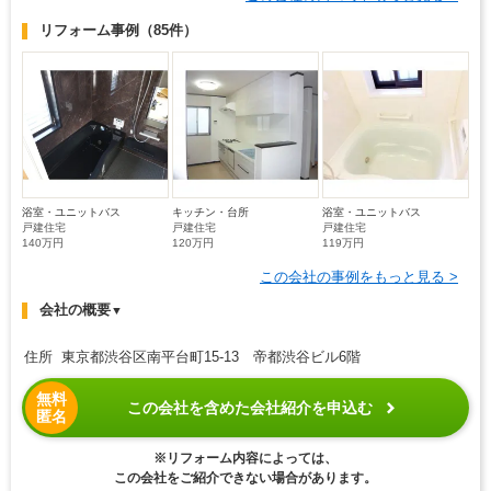
リフォーム事例
（85件）
浴室・ユニットバス
キッチン・台所
浴室・ユニットバス
戸建住宅
戸建住宅
戸建住宅
140万円
120万円
119万円
この会社の事例をもっと見る >
会社の概要
▼
住所 東京都渋谷区南平台町15-13 帝都渋谷ビル6階
無料
この会社を含めた会社紹介を申込む
匿名
※リフォーム内容によっては、
この会社をご紹介できない場合があります。