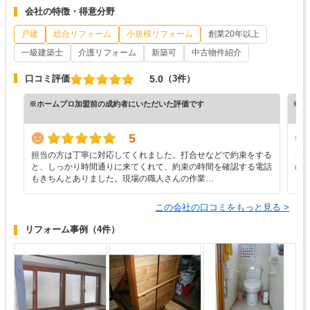
会社の特徴・得意分野
戸建
総合リフォーム
小規模リフォーム
創業20年以上
一級建築士
介護リフォーム
新築可
中古物件紹介
5.0
口コミ評価
（3件）
※ホームプロ加盟前の成約者にいただいた評価です
※ホ
5
担当の方は丁寧に対応してくれました。打合せなどで約束をする
こ
と、しっかり時間通りに来てくれて、約束の時間を確認する電話
の
もきちんとありました。現場の職人さんの作業…
ら
この会社の口コミをもっと見る >
リフォーム事例
（4件）