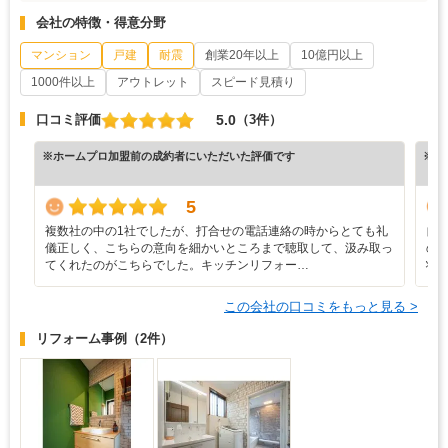
会社の特徴・得意分野
マンション
戸建
耐震
創業20年以上
10億円以上
1000件以上
アウトレット
スピード見積り
5.0
口コミ評価
（3件）
※ホームプロ加盟前の成約者にいただいた評価です
※ホ
5
複数社の中の1社でしたが、打合せの電話連絡の時からとても礼
自
儀正しく、こちらの意向を細かいところまで聴取して、汲み取っ
の
てくれたのがこちらでした。キッチンリフォー…
状
この会社の口コミをもっと見る >
リフォーム事例
（2件）