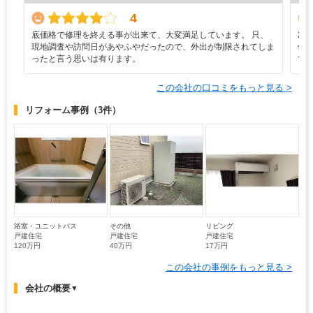
4
底価格で修理を終える事が出来て、大変満足しています。 只、
2
現地調査や訪問日があやふやだったので、外出が制限されてしま
修
ったと言う思いは有ります。
す
この会社の口コミをもっと見る >
リフォーム事例
（3件）
浴室・ユニットバス
その他
リビング
戸建住宅
戸建住宅
戸建住宅
120万円
40万円
17万円
この会社の事例をもっと見る >
会社の概要
▼