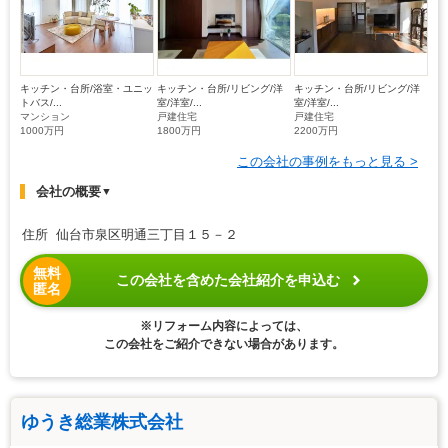
キッチン・台所/浴室・ユニッ
キッチン・台所/リビング/洋
キッチン・台所/リビング/洋
トバス/...
室/洋室/...
室/洋室/...
マンション
戸建住宅
戸建住宅
1000万円
1800万円
2200万円
この会社の事例をもっと見る >
会社の概要
▼
住所 仙台市泉区明通三丁目１５－２
無料
この会社を含めた会社紹介を申込む
匿名
※リフォーム内容によっては、
この会社をご紹介できない場合があります。
ゆうき総業株式会社