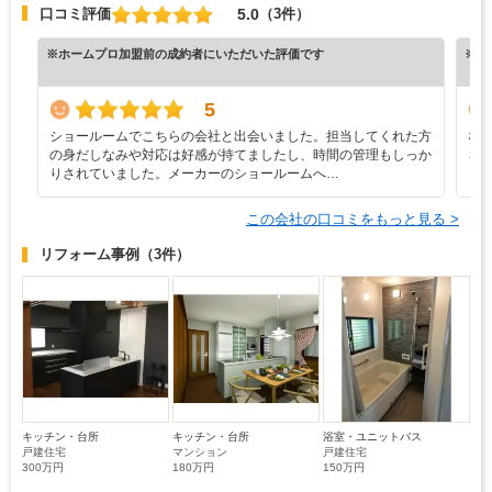
5.0
口コミ評価
（3件）
※ホームプロ加盟前の成約者にいただいた評価です
※ホ
5
ショールームでこちらの会社と出会いました。担当してくれた方
な
の身だしなみや対応は好感が持てましたし、時間の管理もしっか
ろ
りされていました。メーカーのショールームへ…
と
この会社の口コミをもっと見る >
リフォーム事例
（3件）
キッチン・台所
キッチン・台所
浴室・ユニットバス
戸建住宅
マンション
戸建住宅
300万円
180万円
150万円