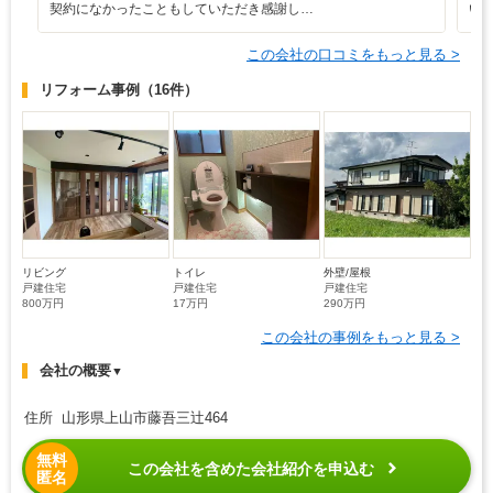
契約になかったこともしていただき感謝し…
い
この会社の口コミをもっと見る >
リフォーム事例
（16件）
リビング
トイレ
外壁/屋根
戸建住宅
戸建住宅
戸建住宅
800万円
17万円
290万円
この会社の事例をもっと見る >
会社の概要
▼
住所 山形県上山市藤吾三辻464
無料
この会社を含めた会社紹介を申込む
匿名