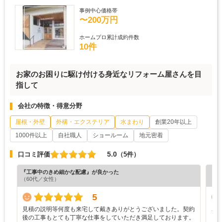
事例中心価格帯
〜200万円
ホームプロ累計成約件数
10件
お家のお困りに駆け付ける身近なリフォーム屋さんを目
指して
会社の特徴・得意分野
屋根・外壁
外構・エクステリア
水まわり
創業20年以上
1000件以上
自社職人
ショールーム
地元密着
5.0
口コミ評価
（5件）
『工事中のきめ細かな配慮』が良かった
『担
（60代／女性）
（6
5
見積の説明等何度も来宅して戴きありがとうございました。契約
こ
後の工事もとても丁寧な仕事をしていただき満足しております。
し