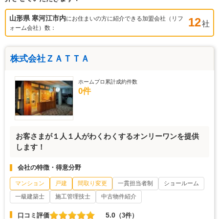
山形県 寒河江市
内
にお住まいの方に紹介できる加盟会社（リフ
12
社
ォーム会社）数：
株式会社ＺＡＴＴＡ
ホームプロ累計成約件数
0件
お客さまが１人１人がわくわくするオンリーワンを提供
します！
会社の特徴・得意分野
マンション
戸建
間取り変更
一貫担当者制
ショールーム
一級建築士
施工管理技士
中古物件紹介
5.0
口コミ評価
（3件）