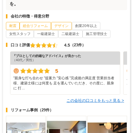
を。
会社の特徴・得意分野
耐震
総合リフォーム
デザイン
創業20年以上
女性スタッフ
一級建築士
二級建築士
施工管理技士
4.5
口コミ評価
（23件）
『プロとしての的確なアドバイス』が良かった
『丁
（40代／男性）
（5
5
”‬親身な打ち合わせ ‪”‬提案力 ‪”‬安心感 ‪”‬完成後の満足度 営業担当者
見
様、建築士様には何度も 足を運んでいただき、その度に、親身
ス
に 打…
この会社の口コミをもっと見る >
リフォーム事例
（29件）