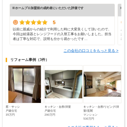
※ホームプロ加盟前の成約者にいただいた評価です
※ホ
5
以前に親戚からの紹介で利用した時に大変良くして頂いたので、
屋
今回は給湯器とレンジフードの入替工事をお願いしました。担当
か
者は丁寧な対応で、説明も分かり易かったです…
務
この会社の口コミをもっと見る >
リフォーム事例
（3件）
窓・サッシ
キッチン・台所/洋室
キッチン・台所/リビング/洋
戸建住宅
戸建住宅
室/玄関
35万円
290万円
マンション
530万円