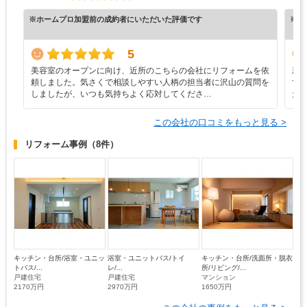
※ホームプロ加盟前の成約者にいただいた評価です
※ホ
5
美容室のオープンに向け、近所のこちらの会社にリフォームを依
新
頼しました。気さくで相談しやすい人柄の担当者に沢山の質問を
す
しましたが、いつも気持ちよく応対してくださ…
た
この会社の口コミをもっと見る >
リフォーム事例
（8件）
キッチン・台所/浴室・ユニッ
浴室・ユニットバス/トイ
キッチン・台所/洗面所・脱衣
トバス/...
レ/...
所/リビング/...
戸建住宅
戸建住宅
マンション
2170万円
2970万円
1650万円