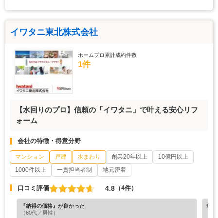
イワタニ東北株式会社
ホームプロ累計成約件数
1件
【水回りのプロ】信頼の「イワタニ」で叶える安心リフ
ォーム
会社の特徴・得意分野
マンション
戸建
水まわり
創業20年以上
10億円以上
1000件以上
一貫担当者制
地元密着
4.8
口コミ評価
（4件）
『納得の価格』が良かった
※ホ
（60代／男性）