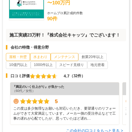
〜100万円
ホームプロ累計成約件数
90件
施工実績23万軒！『株式会社キャッツ』でございます！
会社の特徴・得意分野
屋根・外壁
水まわり
メンテナンス
創業20年以上
10億円以上
1000件以上
スピード見積り
地元密着
4.7
口コミ評価
（32件）
『満足のいく仕上がり』が良かった
『分
（60代／女性）
（6
5
この度は多少無理なお願いも対応いただき、要望通りのリフォー
大
ムができて大変満足しています。メーカー側の受注停止などで工
か
事の遅れが心配でしたが、思っていたほど遅れ…
この会社の口コミをもっと見る >