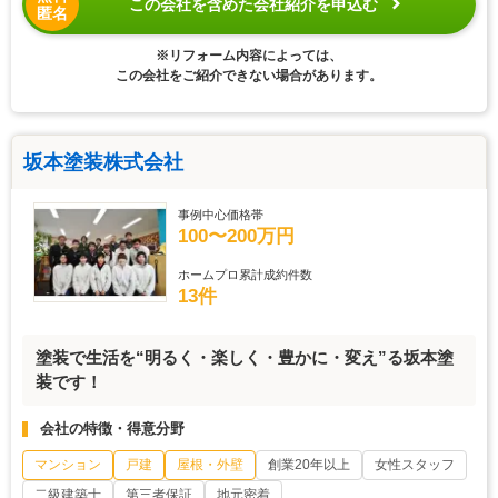
この会社を含めた会社紹介を申込む
匿名
※リフォーム内容によっては、
この会社をご紹介できない場合があります。
坂本塗装株式会社
事例中心価格帯
100〜200万円
ホームプロ累計成約件数
13件
塗装で生活を“明るく・楽しく・豊かに・変え”る坂本塗
装です！
会社の特徴・得意分野
マンション
戸建
屋根・外壁
創業20年以上
女性スタッフ
二級建築士
第三者保証
地元密着