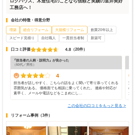
ログハウス、木造住宅のことなら信頼と実績の室井美好
工務店へ！
会社の特徴・得意分野
増築
総合リフォーム
大規模リフォーム
創業20年以上
スピード見積り
自社職人
一貫担当者制
新築可
4.8
口コミ評価
（20件）
『担当者の人柄・説明力』が良かった
『満
（60代／男性）
（6
4
担当者が話しやすく、こちらの話をよく聞いて寄り添ってくれる
別
雰囲気がある。 価格面でも相談に乗ってくれた。 連絡や対応が
の
素早く、メールや電話などをこまめにし…
大
この会社の口コミをもっと見る >
リフォーム事例
（3件）