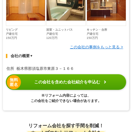
リビング
浴室・ユニットバス
キッチン・台所
戸建住宅
戸建住宅
戸建住宅
150万円
120万円
150万円
この会社の事例をもっと見る >
会社の概要
▼
住所 栃木県那須塩原市東原３－１６６
無料
この会社を含めた会社紹介を申込む
匿名
※リフォーム内容によっては、
この会社をご紹介できない場合があります。
リフォーム会社を探す手間を削減！