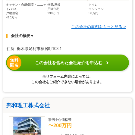
キッチン・台所/浴室・ユニッ
外壁/屋根
トイレ
トバス/...
戸建住宅
マンション
戸建住宅
130万円
50万円
415万円
この会社の事例をもっと見る >
会社の概要
▼
住所 栃木県足利市福居町103-1
無料
この会社を含めた会社紹介を申込む
匿名
※リフォーム内容によっては、
この会社をご紹介できない場合があります。
邦和理工株式会社
事例中心価格帯
〜200万円