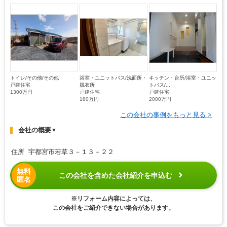
トイレ/その他/その他
浴室・ユニットバス/洗面所・
キッチン・台所/浴室・ユニッ
戸建住宅
脱衣所
トバス/...
1300万円
戸建住宅
戸建住宅
180万円
2000万円
この会社の事例をもっと見る >
会社の概要
▼
住所 宇都宮市若草３－１３－２２
無料
この会社を含めた会社紹介を申込む
匿名
※リフォーム内容によっては、
この会社をご紹介できない場合があります。