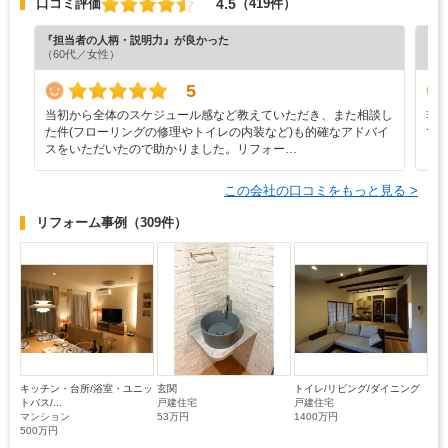
4.5
口コミ評価
（419件）
『担当者の人柄・説明力』が良かった
『納
（60代／女性）
（5
5
当初から全体のスケジュール感など教えていただき、また相談し
非
た件(フローリングの修理やトイレの内装など)も的確なアドバイ
て
スをいただいたので助かりました。リフォー…
この会社の口コミをもっと見る >
リフォーム事例
（309件）
キッチン・台所/浴室・ユニッ
玄関
トイレ/リビング/ダイニング
トバス/...
戸建住宅
戸建住宅
マンション
53万円
1400万円
500万円