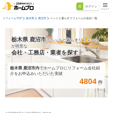
ログイン
メニュー
リフォームTOP
栃木県
鹿沼市
ペットと暮らすリフォームの会社一覧
栃木県 鹿沼市
でペットと暮らすリフォーム
が得意な
会社・工務店・業者を探す
栃木県 鹿沼市
内
でホームプロにリフォーム会社紹
介をお申込みいただいた実績
4804
件