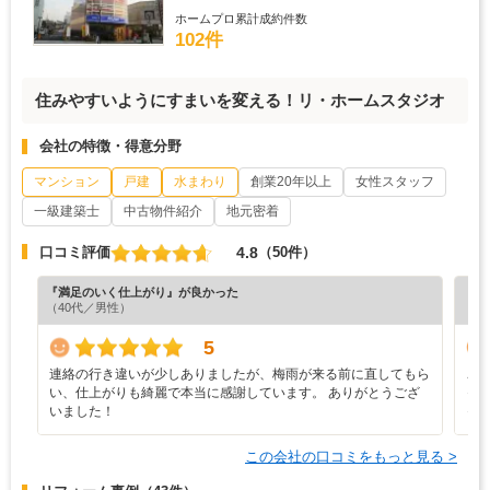
ホームプロ累計成約件数
102件
住みやすいようにすまいを変える！リ・ホームスタジオ
会社の特徴・得意分野
マンション
戸建
水まわり
創業20年以上
女性スタッフ
一級建築士
中古物件紹介
地元密着
4.8
口コミ評価
（50件）
『満足のいく仕上がり』が良かった
『担
（40代／男性）
（6
5
連絡の行き違いが少しありましたが、梅雨が来る前に直してもら
こ
い、仕上がりも綺麗で本当に感謝しています。 ありがとうござ
っ
いました！
っ
この会社の口コミをもっと見る >