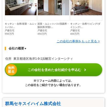
キッチン・台所/浴室・ユニッ
浴室・ユニットバス/洗面所・
キッチン・台所/リビング/ダ
トバス/...
脱衣所/洋室/...
イニング/...
戸建住宅
戸建住宅
戸建住宅
550万円
450万円
400万円
この会社の事例をもっと見る >
会社の概要
▼
住所 東京都港区海岸1-9-1浜離宮インターシティ
無料
この会社を含めた会社紹介を申込む
匿名
※リフォーム内容によっては、
この会社をご紹介できない場合があります。
群馬セキスイハイム株式会社