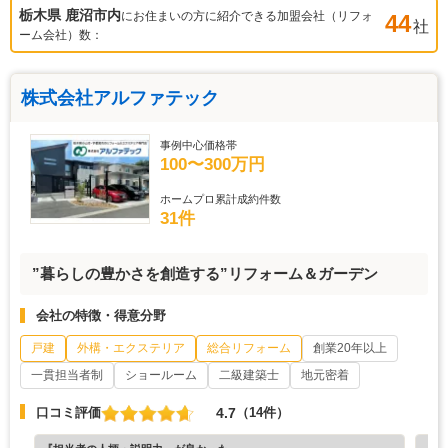
栃木県 鹿沼市
内
にお住まいの方に紹介できる加盟会社（リフォ
44
社
ーム会社）数：
株式会社アルファテック
事例中心価格帯
100〜300万円
ホームプロ累計成約件数
31件
”暮らしの豊かさを創造する”リフォーム＆ガーデン
会社の特徴・得意分野
戸建
外構・エクステリア
総合リフォーム
創業20年以上
一貫担当者制
ショールーム
二級建築士
地元密着
4.7
口コミ評価
（14件）