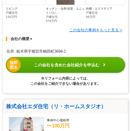
リビング
キッチン・台所/浴室・ユニッ
外構・エクステリア
戸建住宅
トバス/...
戸建住宅
130万円
戸建住宅
66万円
579万円
この会社の事例をもっと見る >
会社の概要
▼
住所 栃木県宇都宮市鶴田町3694-2
無料
この会社を含めた会社紹介を申込む
匿名
※リフォーム内容によっては、
この会社をご紹介できない場合があります。
株式会社エダ住宅（リ・ホームスタジオ）
事例中心価格帯
〜100万円