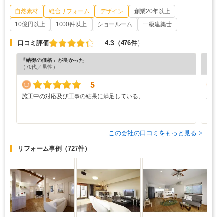
自然素材
総合リフォーム
デザイン
創業20年以上
10億円以上
1000件以上
ショールーム
一級建築士
4.3
口コミ評価
（476件）
『納得の価格』が良かった
『担
（70代／男性）
（7
5
施工中の対応及び工事の結果に満足している。
見
も
回
この会社の口コミをもっと見る >
リフォーム事例
（727件）