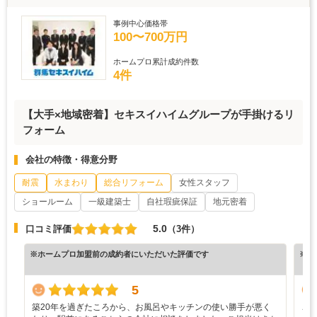
事例中心価格帯
100〜700万円
ホームプロ累計成約件数
4件
【大手×地域密着】セキスイハイムグループが手掛けるリ
フォーム
会社の特徴・得意分野
耐震
水まわり
総合リフォーム
女性スタッフ
ショールーム
一級建築士
自社瑕疵保証
地元密着
5.0
口コミ評価
（3件）
※ホームプロ加盟前の成約者にいただいた評価です
※ホ
5
築20年を過ぎたころから、お風呂やキッチンの使い勝手が悪く
こ