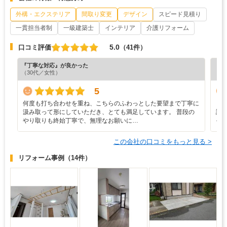
外構・エクステリア
間取り変更
デザイン
スピード見積り
一貫担当者制
一級建築士
インテリア
介護リフォーム
5.0
口コミ評価
（41件）
『丁寧な対応』が良かった
『担
（30代／女性）
（3
5
何度も打ち合わせを重ね、こちらのふわっとした要望まで丁寧に
リ
汲み取って形にしていただき、とても満足しています。 普段の
謝
やり取りも終始丁寧で、無理なお願いに…
そ
この会社の口コミをもっと見る >
リフォーム事例
（14件）