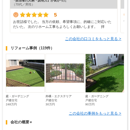
『担当者の人柄・説明力』が良かった
『担
（70代／男性）
（4
5
お世話様でした。 当方の依頼、希望事項に、的確にご対応いた
営
だいた。 次のリホーム工事もよろしくお願いします。 拝
この会社の口コミをもっと見る >
リフォーム事例
（119件）
庭・ガーデニング
外構・エクステリア
庭・ガーデニング
戸建住宅
戸建住宅
戸建住宅
248万円
30万円
90万円
この会社の事例をもっと見る >
会社の概要
▼