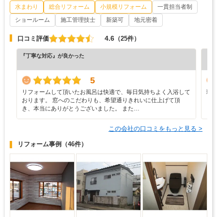
水まわり
総合リフォーム
小規模リフォーム
一貫担当者制
ショールーム
施工管理技士
新築可
地元密着
4.6
口コミ評価
（25件）
『丁寧な対応』が良かった
『丁
（5
5
リフォームして頂いたお風呂は快適で、毎日気持ちよく入浴して
理
おります。 窓へのこだわりも、希望通りきれいに仕上げて頂
き、本当にありがとうございました。 また…
この会社の口コミをもっと見る >
リフォーム事例
（46件）