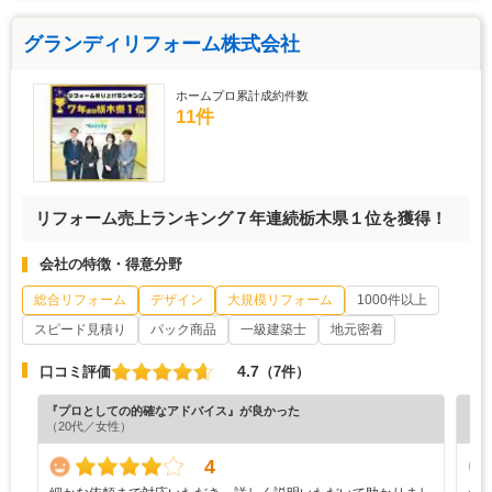
グランディリフォーム株式会社
ホームプロ累計成約件数
11件
リフォーム売上ランキング７年連続栃木県１位を獲得！
会社の特徴・得意分野
総合リフォーム
デザイン
大規模リフォーム
1000件以上
スピード見積り
パック商品
一級建築士
地元密着
4.7
口コミ評価
（7件）
『プロとしての的確なアドバイス』が良かった
『満
（20代／女性）
（4
4