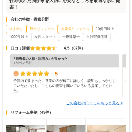
住み慣れた我が家を大切に必要なところを最適な形に提
案！
会社の特徴・得意分野
水まわり
総合リフォーム
大規模リフォーム
10億円以上
1000件以上
女性スタッフ
一級建築士
自社瑕疵保証
4.5
口コミ評価
（67件）
『担当者の人柄・説明力』が良かった
『素
（60代／男性）
（6
5
予算内で収まった。営業の方が施工に詳しく、説明もしっかりし
解
ていただいたし、こちらの要望を聞いていろいろ提案してくれ
て
た。
この会社の口コミをもっと見る >
リフォーム事例
（49件）