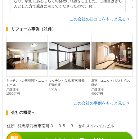
なり、駅前にあるこちらの会社に相談をしました。ご担当はきち
ラ
んとした方で親身に考えてくださったので、お…
た
この会社の口コミをもっと見る >
リフォーム事例
（21件）
キッチン・台所/浴室・ユニッ
キッチン・台所/和室/外壁
浴室・ユニットバス/トイレ/
トバス/...
戸建住宅
収納
戸建住宅
800万円
戸建住宅
1500万円
400万円
この会社の事例をもっと見る >
会社の概要
▼
住所 群馬県前橋市南町３－３５－３ セキスイハイムビル
無料