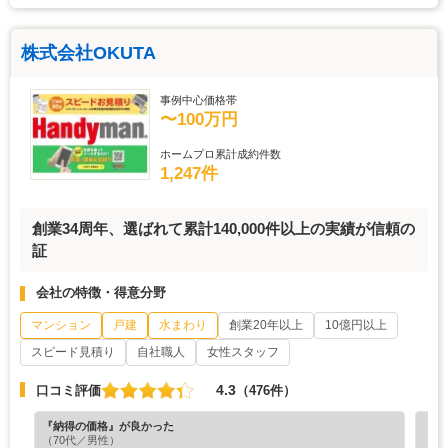
株式会社OKUTA
事例中心価格帯
〜100万円
ホームプロ累計成約件数
1,247件
創業34周年、選ばれて累計140,000件以上の実績が信頼の
証
会社の特徴・得意分野
マンション
戸建
水まわり
創業20年以上
10億円以上
スピード見積り
自社職人
女性スタッフ
4.3
口コミ評価
（476件）
『納得の価格』が良かった
『担
（70代／男性）
（7