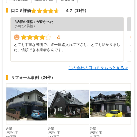
4.7
口コミ評価
（11件）
『納得の価格』が良かった
『担
（50代／男性）
（7
4
とても丁寧な説明で、逐一連絡入れて下さり、とても助かりまし
お
た。信頼できる業者さんです。
展
この会社の口コミをもっと見る >
リフォーム事例
（24件）
外壁
外壁
外壁
戸建住宅
戸建住宅
戸建住宅
68万円
155万円
97万円