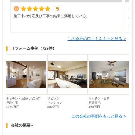
5
施工中の対応及び工事の結果に満足している。
見
も
回
この会社の口コミをもっと見る >
リフォーム事例
（727件）
キッチン・台所/リビング
リビング
キッチン・台所
戸建住宅
マンション
戸建住宅
1860万円
800万円
450万円
この会社の事例をもっと見る >
会社の概要
▼