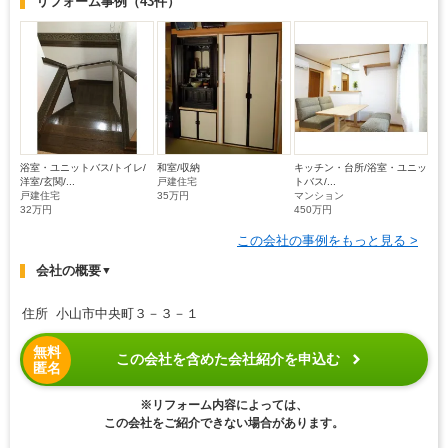
リフォーム事例
（43件）
浴室・ユニットバス/トイレ/
和室/収納
キッチン・台所/浴室・ユニッ
洋室/玄関/...
戸建住宅
トバス/...
戸建住宅
35万円
マンション
32万円
450万円
この会社の事例をもっと見る >
会社の概要
▼
住所 小山市中央町３－３－１
無料
この会社を含めた会社紹介を申込む
匿名
※リフォーム内容によっては、
この会社をご紹介できない場合があります。