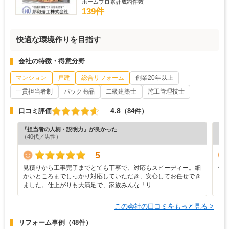
ホームプロ累計成約件数
139件
快適な環境作りを目指す
会社の特徴・得意分野
マンション
戸建
総合リフォーム
創業20年以上
一貫担当者制
パック商品
二級建築士
施工管理技士
4.8
口コミ評価
（84件）
『担当者の人柄・説明力』が良かった
『丁
（40代／男性）
（6
5
見積りから工事完了までとても丁寧で、対応もスピーディー。細
仕
かいところまでしっかり対応していただき、安心してお任せでき
ました。仕上がりも大満足で、家族みんな「リ…
この会社の口コミをもっと見る >
リフォーム事例
（48件）