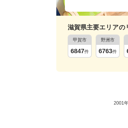
滋賀県
主要エリアの
甲賀市
野洲市
6847
6763
件
件
200