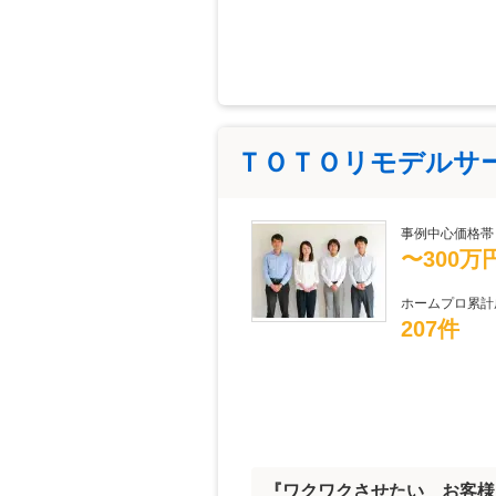
ＴＯＴＯリモデルサ
事例中心価格帯
〜300万
ホームプロ累計
207件
『ワクワクさせたい お客様