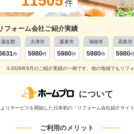
11505
件
リフォーム会社ご紹介実績
蒲生郡
大津市
栗東市
湖南市
高島市
6631
5980
5980
5980
5980
件
件
件
件
※2026年8月のご紹介実績の一例です。他の地域でもリフ
について
1年よりサービスを開始した日本初の「リフォーム会社紹介サイ
ご利用のメリット