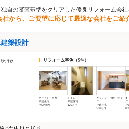
ロ独自の審査基準をクリアした優良リフォーム会社
会社から、ご要望に応じて最適な会社をご紹
A建築設計
リフォーム事例
（5件）
成約件数
キッチン・台所
トイレ
キッチン・台所/リビン
キ
戸建住宅
戸建住宅
グ
グ
4000万円
120万円
戸建住宅
戸
500万円
8
添った住まいづくり