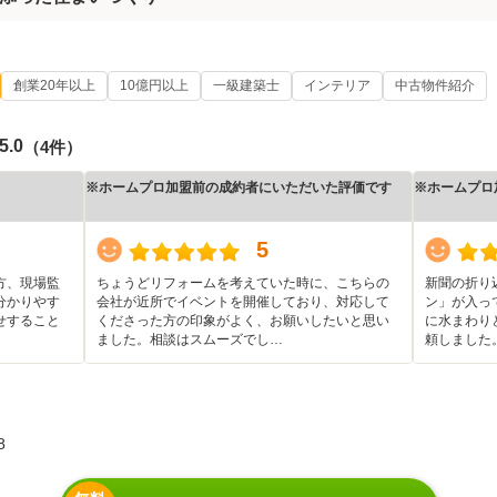
創業20年以上
10億円以上
一級建築士
インテリア
中古物件紹介
5.0
（4件）
※ホームプロ加盟前の成約者にいただいた評価です
※ホームプロ
5
方、現場監
ちょうどリフォームを考えていた時に、こちらの
新聞の折り
分かりやす
会社が近所でイベントを開催しており、対応して
ン」が入っ
せすること
くださった方の印象がよく、お願いしたいと思い
に水まわり
ました。相談はスムーズでし…
頼しました
8