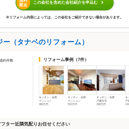
無料
この会社を含めた会社紹介を申込む
匿名
※リフォーム内容によっては、この会社をご紹介できない場合があります。
ジー（タナベのリフォーム）
リフォーム事例
（7件）
成約件数
キッチン・台所
キッチン・台所
キッチン・台所
キ
マンション
マンション
戸建住宅
戸
380万円
510万円
290万円
1
アフター近隣気配りお任せください