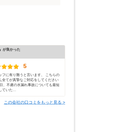
』が良かった
）
5
ッフに有り難うと言います、 こちらの
ん全てが真摯なご対応をしてください
後日、不慮の水漏れ事故についても最短
していた…
この会社の口コミをもっと見る >