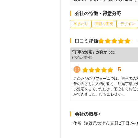
会社の特徴・得意分野
水まわり
間取り変更
デザイン
口コミ評価
『丁寧な対応』が良かった
（40代／男性）
5
このたびのリフォームでは、担当者の
督の方ともに人柄が良く、終始丁寧で
い対応をしていただき、安心してお任
ができました。打ち合わせか…
会社の概要
▼
住所 滋賀県大津市真野2丁目7−4