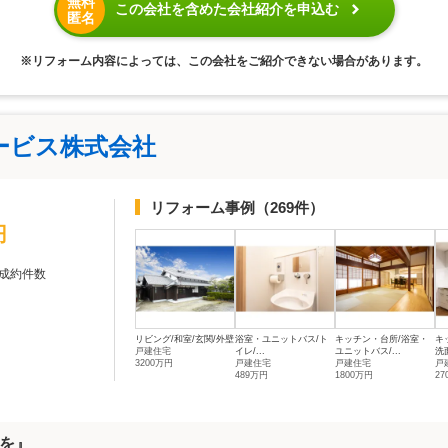
無料
この会社を含めた会社紹介を申込む
匿名
※リフォーム内容によっては、この会社をご紹介できない場合があります。
ービス株式会社
リフォーム事例
（269件）
円
成約件数
リビング/和室/玄関/外壁
浴室・ユニットバス/ト
キッチン・台所/浴室・
キ
戸建住宅
イレ/...
ユニットバス/...
洗
3200万円
戸建住宅
戸建住宅
戸
489万円
1800万円
2
を』