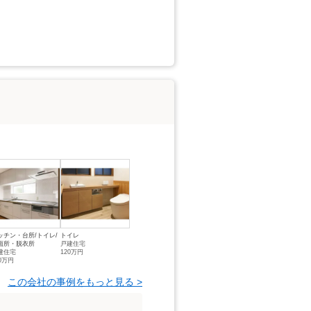
ッチン・台所/トイレ/
トイレ
面所・脱衣所
戸建住宅
建住宅
120万円
70万円
この会社の事例をもっと見る >