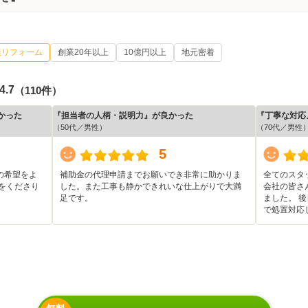
模リフォーム
創業20年以上
10億円以上
地元密着
4.7
（110件）
かった
『担当者の人柄・説明力』が良かった
『丁寧な対応
（50代／男性）
（70代／男性
5
の希望をよ
補助金の代理申請までお願いでき非常に助かりま
全てのスタ
をくださり
した。また工事も静かできれいな仕上がりで大満
会社の皆さ
足です。
ました。 
で処置対応