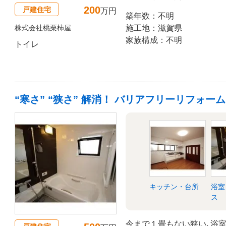
200
戸建住宅
万円
築年数：不明
株式会社桃栗柿屋
施工地：滋賀県
家族構成：不明
トイレ
“寒さ” “狭さ” 解消！ バリアフリーリフォーム
キッチン・台所
浴室
ス
今まで１畳もない狭い､浴室