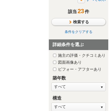
断熱・気密
23
太陽光発電/太陽熱利用
該当
件
シックハウス対策
検索する
防水・雨漏り対策
防犯対策
条件をクリアする
ペットと暮らす
詳細条件を選ぶ
趣味や嗜好を中心に
自然素材・木質感
施主の評価・クチコミあり
子供が独立後の住まい
図面画像あり
新築・建替え
ビフォー・アフターあり
築年数
構造