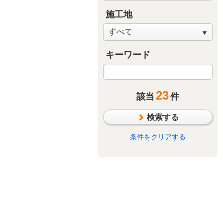
施工地
キーワード
23
該当
件
検索する
条件をクリアする