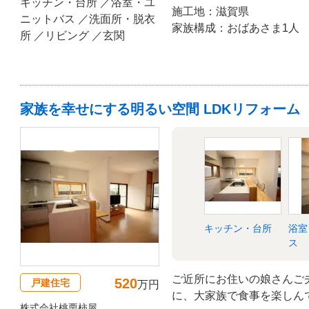
職人さんに拭いてもらいま
キッチン・台所 ／浴室・ユ
施工地：滋賀県
は、お施主様の希望でその
ニットバス ／洗面所・脱衣
家族構成：おばあさま1人
所 ／リビング ／玄関
家族を幸せにする明るい空間 LDKリフォーム
キッチン・台所
浴室
ス
ご近所にお住いの娘さんご
520
戸建住宅
万円
に、大家族で食事を楽しん
株式会社桃栗柿屋