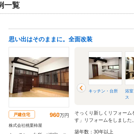
例一覧
思い出はそのままに。全面改装
衣所
リビング
玄関
キッチン・台所
浴室
ス
そっくり新しくリフォーム
960
戸建住宅
万円
す」リフォームをしました
株式会社桃栗柿屋
レイだったので、味を残せ
築年数：30年以上