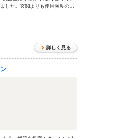
しました。玄関よりも使用頻度の多
！裏勝手口は､段差を一段増やし､安
になりました。
詳しく見る
チン