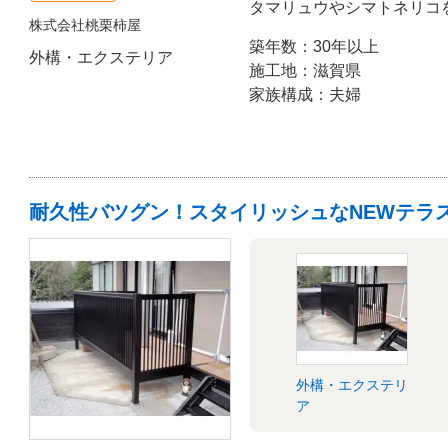
タマリュウやシマトネリコ
株式会社桃栗柿屋
築年数：30年以上
外構・エクステリア
施工地：滋賀県
家族構成：夫婦
耐久性バツグン！スタイリッシュなNEWテラ
外構・エクステリ
ア