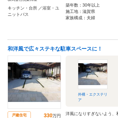
しました。
築年数：30年以上
キッチン・台所 ／浴室・ユ
施工地：滋賀県
ニットバス
家族構成：夫婦
和洋風で広々ステキな駐車スペースに！
外構・エクステリ
ア
洋風になりすぎないよう、
330
戸建住宅
万円