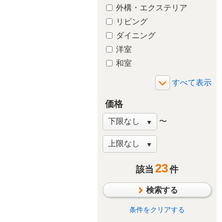
外構・エクステリア
リビング
ダイニング
洋室
和室
玄関
廊下
価格
バルコニー・ベランダ
庭・ガーデニング
〜
階段
窓・サッシ
収納
23
該当
件
その他
検索する
条件をクリアする