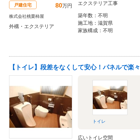
エクステリア工事
80
戸建住宅
万円
築年数：不明
株式会社桃栗柿屋
施工地：滋賀県
外構・エクステリア
家族構成：不明
【トイレ】段差をなくして安心！パネルで楽
トイレ
広いトイレ空間