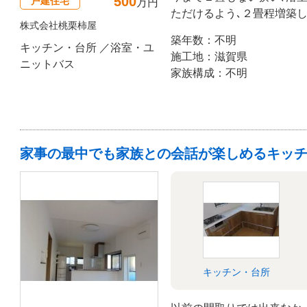
500
戸建住宅
万円
ただけるよう､２畳程増築
株式会社桃栗柿屋
い勝手口も広くなりました
築年数：不明
全に使っていただけるよう
キッチン・台所 ／浴室・ユ
施工地：滋賀県
ニットバス
家族構成：不明
家事の最中でも家族との会話が楽しめるキッ
キッチン・台所