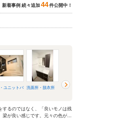
44
新着事例 続々追加
件公開中！
・ユニットバ
洗面所・脱衣所
リビング
玄関
をするのではなく、「良いモノは残
。梁が良い感じです。元々の色がキ
るよう、塗装するのではなく、清掃