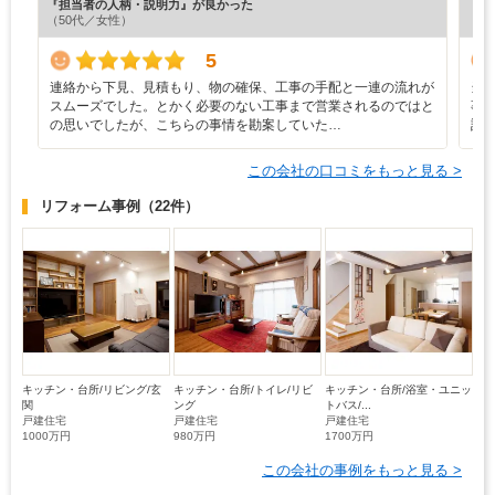
『担当者の人柄・説明力』が良かった
『工
（50代／女性）
（6
5
連絡から下見、見積もり、物の確保、工事の手配と一連の流れが
当
スムーズでした。とかく必要のない工事まで営業されるのではと
事
の思いでしたが、こちらの事情を勘案していた…
詰
この会社の口コミをもっと見る >
リフォーム事例
（22件）
キッチン・台所/リビング/玄
キッチン・台所/トイレ/リビ
キッチン・台所/浴室・ユニッ
関
ング
トバス/...
戸建住宅
戸建住宅
戸建住宅
1000万円
980万円
1700万円
この会社の事例をもっと見る >