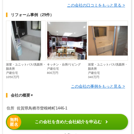
この会社の口コミをもっと見る >
リフォーム事例
（29件）
浴室・ユニットバス/洗面所・
キッチン・台所/リビング
浴室・ユニットバス/洗面所・
脱衣所
戸建住宅
脱衣所
戸建住宅
800万円
戸建住宅
1050万円
340万円
この会社の事例をもっと見る >
会社の概要
▼
住所 佐賀県鳥栖市曽根崎町1446-1
無料
この会社を含めた会社紹介を申込む
匿名