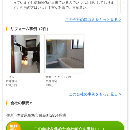
っていますし信頼関係が出来ているのでいつもお願いしておりま
関
す。担当の方はいつも丁寧な対応で、言葉遣い…
ど
この会社の口コミをもっと見る >
リフォーム事例
（2件）
トイレ
浴室・ユニットバス
戸建住宅
戸建住宅
130万円
230万円
この会社の事例をもっと見る >
会社の概要
▼
住所 佐賀県鳥栖市儀徳町2934番地
無料
この会社を含めた会社紹介を申込む