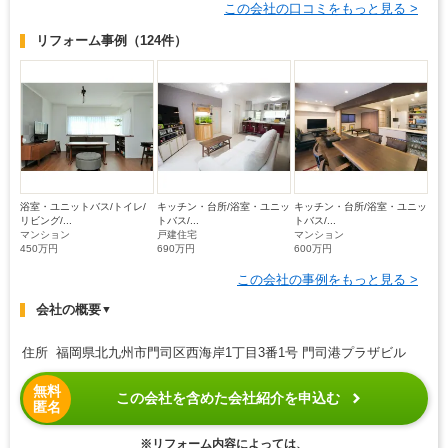
この会社の口コミをもっと見る >
リフォーム事例
（124件）
浴室・ユニットバス/トイレ/
キッチン・台所/浴室・ユニッ
キッチン・台所/浴室・ユニッ
リビング/...
トバス/...
トバス/...
マンション
戸建住宅
マンション
450万円
690万円
600万円
この会社の事例をもっと見る >
会社の概要
▼
住所 福岡県北九州市門司区西海岸1丁目3番1号 門司港プラザビル
無料
この会社を含めた会社紹介を申込む
匿名
※リフォーム内容によっては、