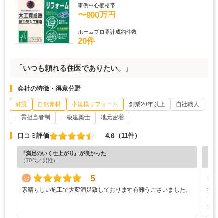
事例中心価格帯
〜900万円
ホームプロ累計成約件数
20件
「いつも頼れる住医でありたい。」
会社の特徴・得意分野
耐震
自然素材
小規模リフォーム
創業20年以上
自社職人
一貫担当者制
一級建築士
地元密着
4.6
口コミ評価
（11件）
『満足のいく仕上がり』が良かった
『丁
（70代／男性）
（5
5
素晴らしい施工で大変満足致しております有難うございました。
担
ア
た