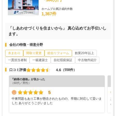
ホームプロ累計成約件数
1,367件
「しあわせづくりを住まいから」 真心込めてお手伝いし
ます。
会社の特徴・得意分野
水まわり
間取り変更
総合リフォーム
創業20年以上
一貫担当者制
一級建築士
自社瑕疵保証
中古物件紹介
4.6
口コミ評価
（558件）
『納得の価格』が良かった
『丁
（60代／男性）
（6
5
中東問題もあり工事が懸念されたものの、早期に対応して貰いま
主
した ありがとうございました
足
良