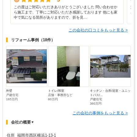
この度はご対応いただきありがとうございました 問い合わせか
大
ら施工まで、丁寧にご対応いただき感謝しております 他にも家
さ
中で気になる箇所がありますので、折を見…
この会社の口コミをもっと見る >
リフォーム事例
（18件）
外壁
トイレ/和室
キッチン・台所/浴室・ユニッ
戸建住宅
店舗・事務所など
トバス/...
165万円
80万円
戸建住宅
360万円
この会社の事例をもっと見る >
会社の概要
▼
住所 福岡市西区横浜1-13-1