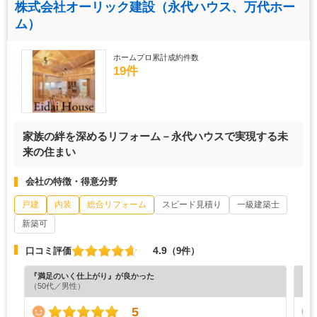
株式会社オーリック建設（永代ハウス、万代ホー
ム）
ホームプロ累計成約件数
19件
家族の絆を深めるリフォーム－永代ハウスで実現する未
来の住まい
会社の特徴・得意分野
戸建
内装
総合リフォーム
スピード見積り
一級建築士
新築可
4.9
口コミ評価
（9件）
『満足のいく仕上がり』が良かった
『満
（50代／男性）
（6
5