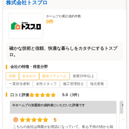
株式会社トスプロ
ホームプロ累計成約件数
0件
確かな技術と信頼、快適な暮らしをカタチにするトスプ
ロ。
会社の特徴・得意分野
内装
水まわり
総合リフォーム
創業20年以上
一貫担当者制
女性スタッフ
施工管理技士
地元密着
5.0
口コミ評価
（3件）
※ホームプロ加盟前の成約者にいただいた評価です
※ホ
5
こちらの会社は両親がお世話になっていて、私も子供の頃から知
こ