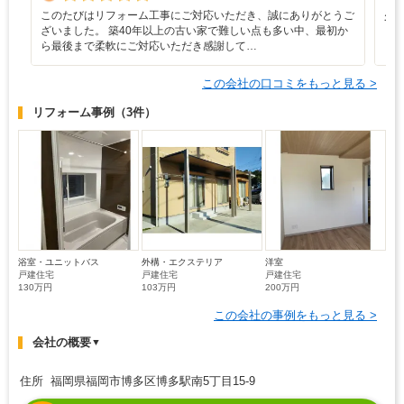
このたびはリフォーム工事にご対応いただき、誠にありがとうご
少
ざいました。 築40年以上の古い家で難しい点も多い中、最初か
も
ら最後まで柔軟にご対応いただき感謝して…
も
この会社の口コミをもっと見る >
リフォーム事例
（3件）
浴室・ユニットバス
外構・エクステリア
洋室
戸建住宅
戸建住宅
戸建住宅
130万円
103万円
200万円
この会社の事例をもっと見る >
会社の概要
▼
住所 福岡県福岡市博多区博多駅南5丁目15-9