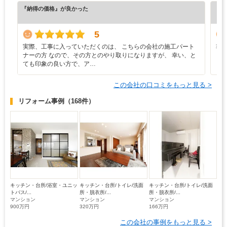
『納得の価格』が良かった
『丁
（5
5
実際、工事に入っていただくのは、 こちらの会社の施工パート
非
ナーの方 なので、その方とのやり取りになりますが、 幸い、と
ら
ても印象の良い方で、ア…
この会社の口コミをもっと見る >
リフォーム事例
（168件）
キッチン・台所/浴室・ユニッ
キッチン・台所/トイレ/洗面
キッチン・台所/トイレ/洗面
トバス/...
所・脱衣所/...
所・脱衣所/...
マンション
マンション
マンション
900万円
320万円
166万円
この会社の事例をもっと見る >