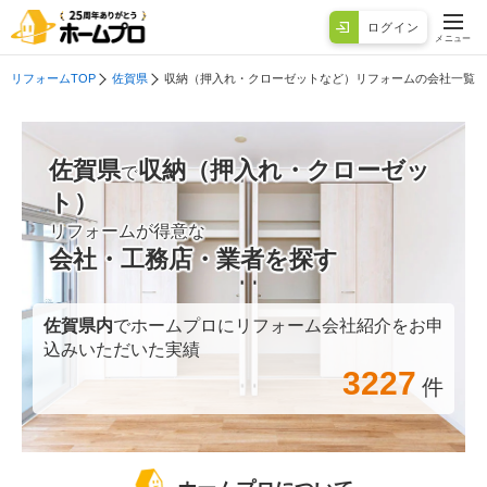
ログイン
メニュー
リフォームTOP
佐賀県
収納（押入れ・クローゼットなど）リフォームの会社一覧
佐賀県
収納（押入れ・クローゼッ
で
ト）
リフォームが得意な
会社・工務店・業者を探す
佐賀県
内
でホームプロにリフォーム会社紹介をお申
込みいただいた実績
3227
件