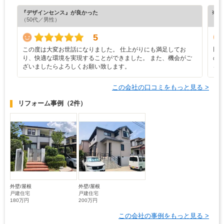
『デザインセンス』が良かった
※ホ
（50代／男性）
5
この度は大変お世話になりました。 仕上がりにも満足してお
以
り、快適な環境を実現することができました。 また、機会がご
の
ざいましたらよろしくお願い致します。
る
この会社の口コミをもっと見る >
リフォーム事例
（2件）
外壁/屋根
外壁/屋根
戸建住宅
戸建住宅
180万円
200万円
この会社の事例をもっと見る >