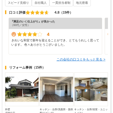
スピード見積り
自社職人
一貫担当者制
地元密着
4.8
口コミ評価
（19件）
『満足のいく仕上がり』が良かった
『担
（60代／女性）
（5
4
きれいな和室で新年を迎えることができ、とてもうれしく思って
し
います。 色々ありがとうございました。
も
この会社の口コミをもっと見る >
リフォーム事例
（15件）
外壁
キッチン・台所/洗面所・脱衣
キッチン・台所/浴室・ユニッ
戸建住宅
所/リビング/...
トバス/...