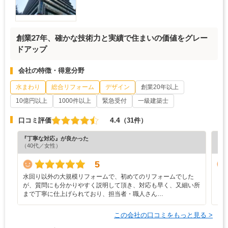
創業27年、確かな技術力と実績で住まいの価値をグレー
ドアップ
会社の特徴・得意分野
水まわり
総合リフォーム
デザイン
創業20年以上
10億円以上
1000件以上
緊急受付
一級建築士
4.4
口コミ評価
（31件）
『丁寧な対応』が良かった
『プ
（40代／女性）
（6
5
水回り以外の大規模リフォームで、初めてのリフォームでした
ま
が、質問にも分かりやすく説明して頂き、対応も早く、又細い所
まで丁寧に仕上げられており、担当者・職人さん…
この会社の口コミをもっと見る >