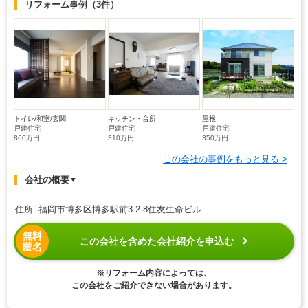
リフォーム事例
（3件）
トイレ/和室/玄関
キッチン・台所
屋根
戸建住宅
戸建住宅
戸建住宅
860万円
310万円
350万円
この会社の事例をもっと見る >
会社の概要
▼
住所 福岡市博多区博多駅前3-2-8住友生命ビル
無料
この会社を含めた会社紹介を申込む
匿名
※リフォーム内容によっては、
この会社をご紹介できない場合があります。