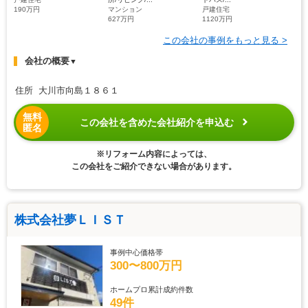
190万円
マンション
戸建住宅
627万円
1120万円
この会社の事例をもっと見る >
会社の概要
▼
住所 大川市向島１８６１
無料
この会社を含めた会社紹介を申込む
匿名
※リフォーム内容によっては、
この会社をご紹介できない場合があります。
株式会社夢ＬＩＳＴ
事例中心価格帯
300〜800万円
ホームプロ累計成約件数
49件