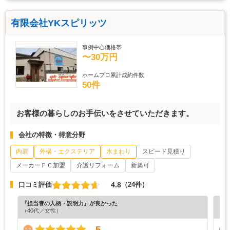
有限会社YKスピリッツ
事例中心価格帯
〜30万円
ホームプロ累計成約件数
50件
お客様の暮らしのお手伝いをさせていただきます。
会社の特徴・得意分野
内装
外構・エクステリア
水まわり
スピード見積り
メーカーＦＣ加盟
介護リフォーム
新築可
4.8
口コミ評価
（24件）
『担当者の人柄・説明力』が良かった
『プ
（40代／女性）
（5
5