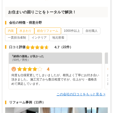
お住まいの困りごとをトータルで解決！
会社の特徴・得意分野
内装
水まわり
総合リフォーム
1000件以上
自社職人
一貫担当者制
インテリア
地元密着
4.7
口コミ評価
（22件）
『納得の価格』が良かった
『満
（50代／男性）
（6
4
何度も仕様変更してしまいましたが、根気よく丁寧にお付き合い
納
頂きました。 施工完了から数日程度ですが、仕上がり・価格含
洗
めて満足しています。
応
この会社の口コミをもっと見る >
リフォーム事例
（11件）