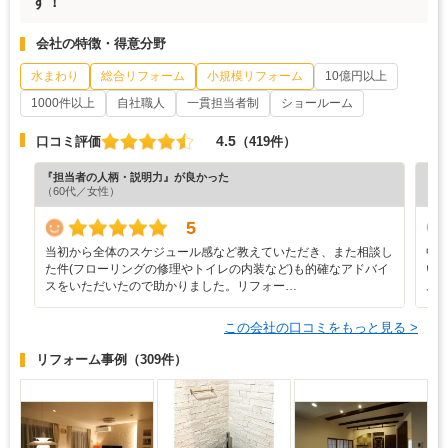
す！
会社の特徴・得意分野
水まわり
総合リフォーム
小規模リフォーム
10億円以上
1000件以上
自社職人
一貫担当者制
ショールーム
4.5
口コミ評価
（419件）
『担当者の人柄・説明力』が良かった
『納
（60代／女性）
（6
5
当初から全体のスケジュール感など教えていただき、また相談し
中
た件(フローリングの修理やトイレの内装など)も的確なアドバイ
い
スをいただいたので助かりました。リフォー…
ム
この会社の口コミをもっと見る >
リフォーム事例
（309件）