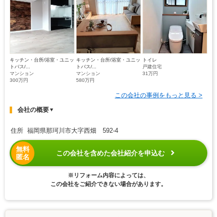
キッチン・台所/浴室・ユニッ
キッチン・台所/浴室・ユニッ
トイレ
トバス/...
トバス/...
戸建住宅
マンション
マンション
31万円
300万円
580万円
この会社の事例をもっと見る >
会社の概要
▼
住所 福岡県那珂川市大字西畑 592-4
無料
この会社を含めた会社紹介を申込む
匿名
※リフォーム内容によっては、
この会社をご紹介できない場合があります。