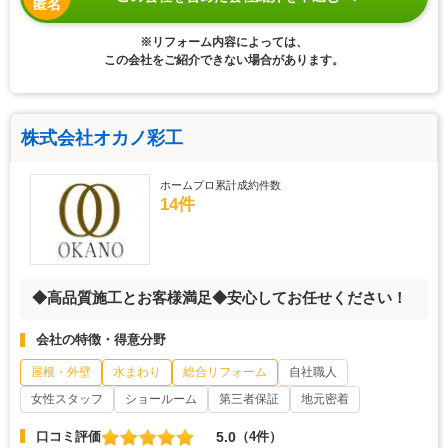
匿名
※リフォーム内容によっては、
この会社をご紹介できない場合があります。
株式会社オカノ彩工
ホームプロ累計成約件数
14件
◆高品質施工とお客様満足◆安心してお任せください！
会社の特徴・得意分野
屋根・外壁
水まわり
総合リフォーム
自社職人
女性スタッフ
ショールーム
第三者保証
地元密着
5.0
口コミ評価
（4件）