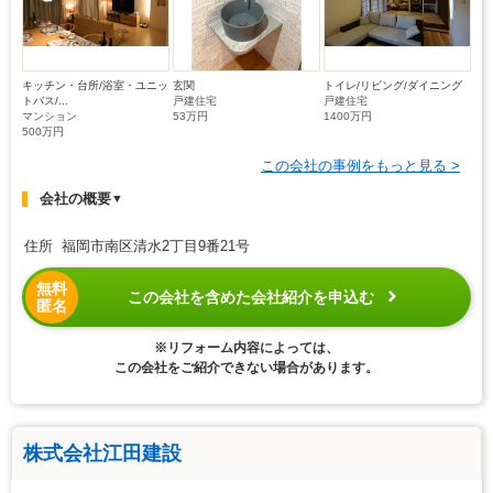
キッチン・台所/浴室・ユニッ
玄関
トイレ/リビング/ダイニング
トバス/...
戸建住宅
戸建住宅
マンション
53万円
1400万円
500万円
この会社の事例をもっと見る >
会社の概要
▼
住所 福岡市南区清水2丁目9番21号
無料
この会社を含めた会社紹介を申込む
匿名
※リフォーム内容によっては、
この会社をご紹介できない場合があります。
株式会社江田建設