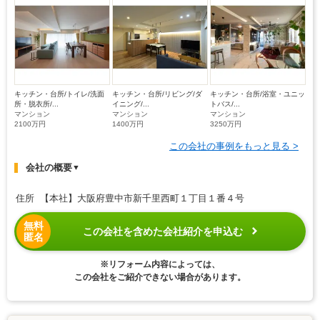
キッチン・台所/トイレ/洗面
キッチン・台所/リビング/ダ
キッチン・台所/浴室・ユニッ
所・脱衣所/...
イニング/...
トバス/...
マンション
マンション
マンション
2100万円
1400万円
3250万円
この会社の事例をもっと見る >
会社の概要
▼
住所 【本社】大阪府豊中市新千里西町１丁目１番４号
無料
この会社を含めた会社紹介を申込む
匿名
※リフォーム内容によっては、
この会社をご紹介できない場合があります。