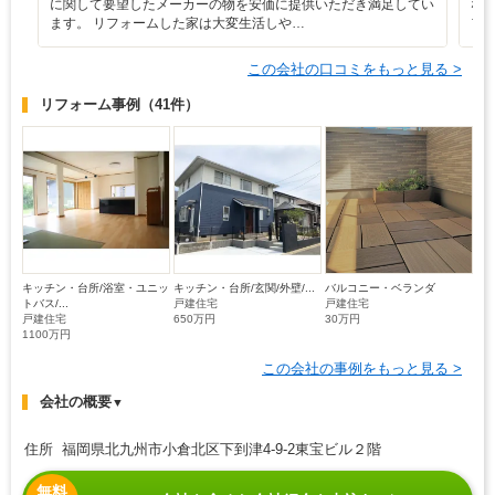
に関して要望したメーカーの物を安価に提供いただき満足してい
な
ます。 リフォームした家は大変生活しや…
フ
この会社の口コミをもっと見る >
リフォーム事例
（41件）
キッチン・台所/浴室・ユニッ
キッチン・台所/玄関/外壁/...
バルコニー・ベランダ
トバス/...
戸建住宅
戸建住宅
戸建住宅
650万円
30万円
1100万円
この会社の事例をもっと見る >
会社の概要
▼
住所 福岡県北九州市小倉北区下到津4-9-2東宝ビル２階
無料