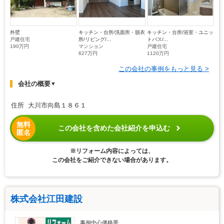
外壁
キッチン・台所/洗面所・脱衣
キッチン・台所/浴室・ユニッ
戸建住宅
所/リビング/...
トバス/...
190万円
マンション
戸建住宅
627万円
1120万円
この会社の事例をもっと見る >
会社の概要
▼
住所 大川市向島１８６１
無料
この会社を含めた会社紹介を申込む
匿名
※リフォーム内容によっては、
この会社をご紹介できない場合があります。
株式会社江田建設
事例中心価格帯