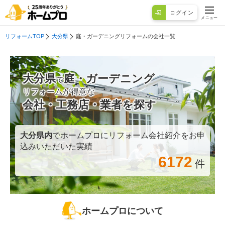
ログイン
メニュー
リフォームTOP
大分県
庭・ガーデニングリフォームの会社一覧
大分県
庭・ガーデニング
で
リフォームが得意な
会社・工務店・業者を探す
大分県
内
でホームプロにリフォーム会社紹介をお申
込みいただいた実績
6172
件
ホームプロについて