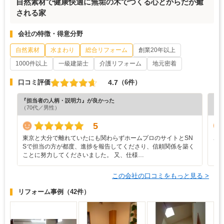
自然素材で健康快適に無垢の木でつくる心とからだが癒
される家
会社の特徴・得意分野
自然素材
水まわり
総合リフォーム
創業20年以上
1000件以上
一級建築士
介護リフォーム
地元密着
4.7
口コミ評価
（6件）
『担当者の人柄・説明力』が良かった
『素
（70代／男性）
（3
5
東京と大分で離れていたにも関わらずホームプロのサイトとSN
こ
Sで担当の方が都度、進捗を報告してくださり、信頼関係を築く
ことに努力してくださいました。 又、仕様…
この会社の口コミをもっと見る >
リフォーム事例
（42件）