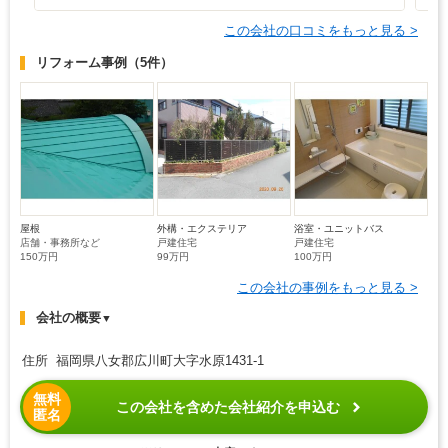
この会社の口コミをもっと見る >
リフォーム事例
（5件）
屋根
外構・エクステリア
浴室・ユニットバス
店舗・事務所など
戸建住宅
戸建住宅
150万円
99万円
100万円
この会社の事例をもっと見る >
会社の概要
▼
住所 福岡県八女郡広川町大字水原1431-1
無料
この会社を含めた会社紹介を申込む
匿名