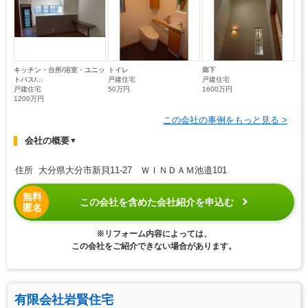
キッチン・台所/浴室・ユニッ
トイレ
廊下
トバス/...
戸建住宅
戸建住宅
戸建住宅
50万円
1600万円
1200万円
この会社の事例をもっと見る >
会社の概要
▼
住所 大分県大分市新貝11-27 ＷＩＮＤＡＭ池邉101
無料
この会社を含めた会社紹介を申込む
匿名
※リフォーム内容によっては、
この会社をご紹介できない場合があります。
有限会社岩賢住宅