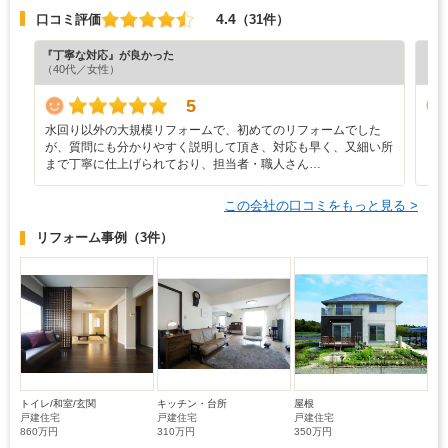
4.4
口コミ評価
（31件）
『丁寧な対応』が良かった
『プ
（40代／女性）
（6
5
水回り以外の大規模リフォームで、初めてのリフォームでした
ま
が、質問にも分かりやすく説明して頂き、対応も早く、又細い所
まで丁寧に仕上げられており、担当者・職人さん…
この会社の口コミをもっと見る >
リフォーム事例
（3件）
トイレ/和室/玄関
キッチン・台所
屋根
戸建住宅
戸建住宅
戸建住宅
860万円
310万円
350万円