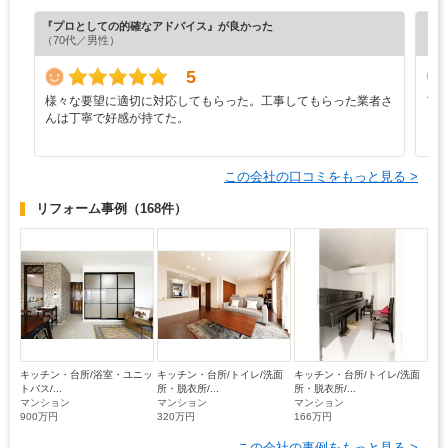
『プロとしての的確なアドバイス』が良かった
『担
（70代／男性）
（3
5
様々な要望に適切に対応してもらった。工事してもらった業者さ
ア
んは丁寧で好感が持てた。
この会社の口コミをもっと見る >
リフォーム事例
（168件）
キッチン・台所/浴室・ユニッ
キッチン・台所/トイレ/洗面
キッチン・台所/トイレ/洗面
トバス/...
所・脱衣所/...
所・脱衣所/...
マンション
マンション
マンション
900万円
320万円
166万円
この会社の事例をもっと見る >