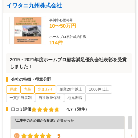
イワタニ九州株式会社
事例中心価格帯
10〜50万円
ホームプロ累計成約件数
114件
2019・2021年度ホームプロ顧客満足優良会社表彰を受賞
しました！
会社の特徴・得意分野
戸建
内装
水まわり
創業20年以上
1000件以上
一貫担当者制
自社瑕疵保証
地元密着
4.7
口コミ評価
（58件）
『工事中のきめ細かな配慮』が良かった
『満
（6
5