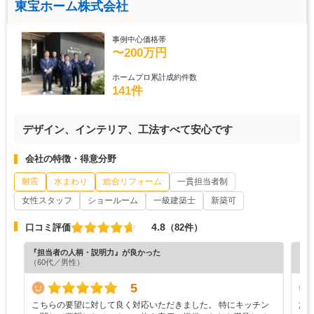
東宝ホーム株式会社
事例中心価格帯
〜200万円
ホームプロ累計成約件数
141件
デザイン、インテリア、工法すべて安心です
会社の特徴・得意分野
耐震
水まわり
総合リフォーム
一貫担当者制
女性スタッフ
ショールーム
一級建築士
新築可
4.8
口コミ評価
（82件）
『担当者の人柄・説明力』が良かった
『納
（60代／男性）
（6
5
こちらの要望に対して良く対応いただきました。 特にキッチン
施