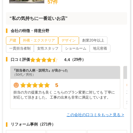
57件
“私の気持ちに一番近いお店”
会社の特徴・得意分野
戸建
外構・エクステリア
デザイン
創業20年以上
一貫担当者制
女性スタッフ
ショールーム
地元密着
4.4
口コミ評価
（29件）
『担当者の人柄・説明力』が良かった
『分
（50代／男性）
（4
5
担当の方の提案力も良く こちらのプラン変更に対しても 丁寧に
工
対応して頂きました。 工事の出来も非常に満足しています。
き
連
この会社の口コミをもっと見る >
リフォーム事例
（271件）