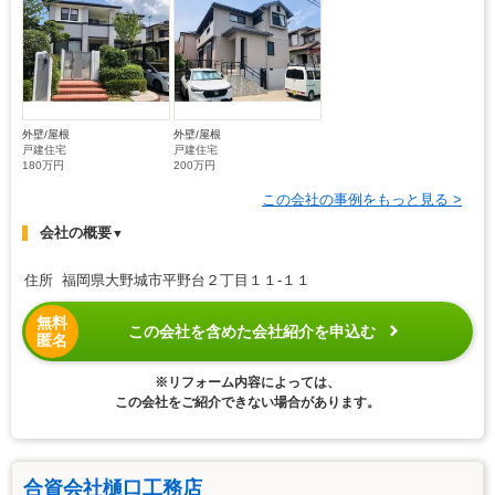
外壁/屋根
外壁/屋根
戸建住宅
戸建住宅
180万円
200万円
この会社の事例をもっと見る >
会社の概要
▼
住所 福岡県大野城市平野台２丁目１１-１１
無料
この会社を含めた会社紹介を申込む
匿名
※リフォーム内容によっては、
この会社をご紹介できない場合があります。
合資会社樋口工務店