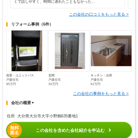
くで話しやすく、時間に遅れたこともなかった…
っ
この会社の口コミをもっと見る >
リフォーム事例
（6件）
浴室・ユニットバス
玄関
キッチン・台所
戸建住宅
戸建住宅
戸建住宅
90万円
30万円
62万円
この会社の事例をもっと見る >
会社の概要
▼
住所 大分県大分市大字小野鶴635番地1
無料
この会社を含めた会社紹介を申込む
匿名