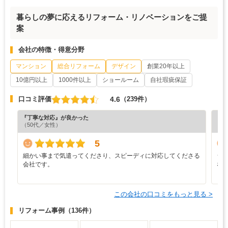
暮らしの夢に応えるリフォーム・リノベーションをご提
案
会社の特徴・得意分野
マンション
総合リフォーム
デザイン
創業20年以上
10億円以上
1000件以上
ショールーム
自社瑕疵保証
4.6
口コミ評価
（239件）
『丁寧な対応』が良かった
『分
（50代／女性）
（6
5
細かい事まで気遣ってくださり、スピーディに対応してくださる
シ
会社です。
な
この会社の口コミをもっと見る >
リフォーム事例
（136件）