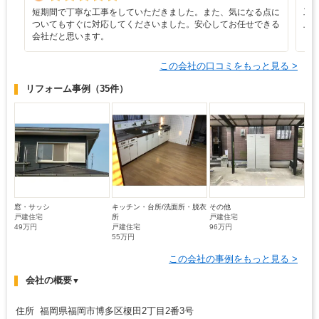
短期間で丁寧な工事をしていただきました。また、気になる点に
工
ついてもすぐに対応してくださいました。安心してお任せできる
上
会社だと思います。
く
この会社の口コミをもっと見る >
リフォーム事例
（35件）
窓・サッシ
キッチン・台所/洗面所・脱衣
その他
戸建住宅
所
戸建住宅
49万円
戸建住宅
96万円
55万円
この会社の事例をもっと見る >
会社の概要
▼
住所 福岡県福岡市博多区榎田2丁目2番3号