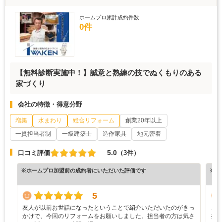
ホームプロ累計成約件数
0件
【無料診断実施中！】誠意と熟練の技でぬくもりのある
家づくり
会社の特徴・得意分野
増築
水まわり
総合リフォーム
創業20年以上
一貫担当者制
一級建築士
造作家具
地元密着
5.0
口コミ評価
（3件）
※ホームプロ加盟前の成約者にいただいた評価です
※ホ
5
友人が以前お世話になったということで紹介いただいたのがきっ
こ
かけで、今回のリフォームをお願いしました。担当者の方は気さ
担