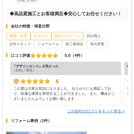
◆高品質施工とお客様満足◆安心してお任せください！
会社の特徴・得意分野
屋根・外壁
水まわり
総合リフォーム
自社職人
女性スタッフ
ショールーム
第三者保証
地元密着
5.0
口コミ評価
（4件）
『デザインセンス』が良かった
※ホ
（50代／男性）
5
この度は大変お世話になりました。 仕上がりにも満足してお
以
り、快適な環境を実現することができました。 また、機会がご
の
ざいましたらよろしくお願い致します。
る
この会社の口コミをもっと見る >
リフォーム事例
（2件）