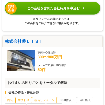
無料
この会社を含めた会社紹介を申込む
匿名
※リフォーム内容によっては、
この会社をご紹介できない場合があります。
株式会社夢ＬＩＳＴ
事例中心価格帯
300〜800万円
ホームプロ累計成約件数
50件
お住まいの困りごとをトータルで解決！
会社の特徴・得意分野
内装
水まわり
総合リフォーム
1000件以上
自社職人