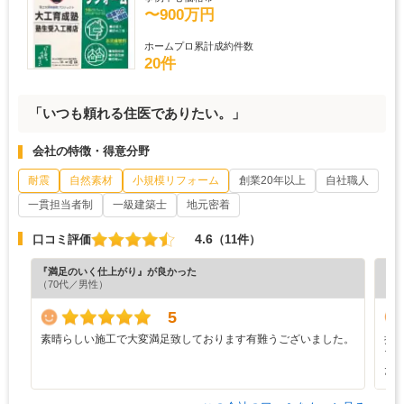
〜900万円
ホームプロ累計成約件数
20件
「いつも頼れる住医でありたい。」
会社の特徴・得意分野
耐震
自然素材
小規模リフォーム
創業20年以上
自社職人
一貫担当者制
一級建築士
地元密着
4.6
口コミ評価
（11件）
『満足のいく仕上がり』が良かった
『丁
（70代／男性）
（5
5
素晴らしい施工で大変満足致しております有難うございました。
担
ア
た