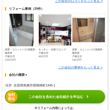
この会社の口コミをもっと見る >
リフォーム事例
（29件）
浴室・ユニットバス/洗面所・
キッチン・台所/リビング
浴室・ユニットバス/洗面所・
脱衣所
戸建住宅
脱衣所
戸建住宅
800万円
戸建住宅
1050万円
340万円
この会社の事例をもっと見る >
会社の概要
▼
住所 佐賀県鳥栖市曽根崎町1446-1
無料
この会社を含めた会社紹介を申込む
匿名
※リフォーム内容によっては、