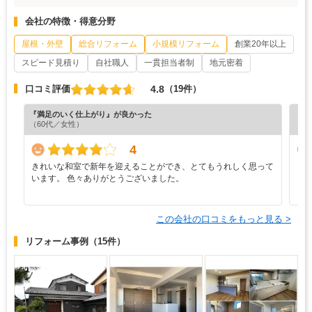
会社の特徴・得意分野
屋根・外壁
総合リフォーム
小規模リフォーム
創業20年以上
スピード見積り
自社職人
一貫担当者制
地元密着
4.8
口コミ評価
（19件）
『満足のいく仕上がり』が良かった
『担
（60代／女性）
（5
4
きれいな和室で新年を迎えることができ、とてもうれしく思って
し
います。 色々ありがとうございました。
も
この会社の口コミをもっと見る >
リフォーム事例
（15件）