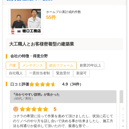
ホームプロ累計成約件数
55件
大工職人とお客様密着型の建築業
会社の特徴・得意分野
戸建
メンテナンス
総合リフォーム
創業20年以上
自社職人
一貫担当者制
緊急受付
新築可
4.9
口コミ評価
（34件）
『分かりやすい説明』が良かった
『担
（60代／男性）
（3
5
コチラの希望に沿って作業を進めて頂けましたし、状況に応じて
迅
のリノベのやり方を話し合いで決める事が出来ましたし、施工方
理
法も何通りか提示して頂いたので、最適な形で…
の