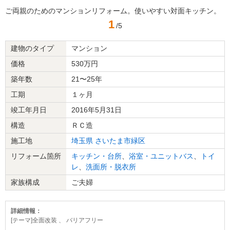
ご両親のためのマンションリフォーム。使いやすい対面キッチン。
1
/5
建物のタイプ
マンション
価格
530万円
築年数
21〜25年
工期
１ヶ月
竣工年月日
2016年5月31日
構造
ＲＣ造
施工地
埼玉県
さいたま市緑区
リフォーム箇所
キッチン・台所
、
浴室・ユニットバス
、
トイ
レ
、
洗面所・脱衣所
家族構成
ご夫婦
詳細情報：
[テーマ]全面改装 、 バリアフリー