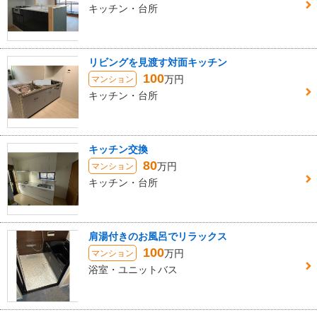
キッチン・台所
リビングを見渡す対面キッチン
100
万円
マンション
キッチン・台所
キッチン交換
80
万円
マンション
キッチン・台所
肩湯付きのお風呂でリラックス
100
万円
マンション
浴室・ユニットバス