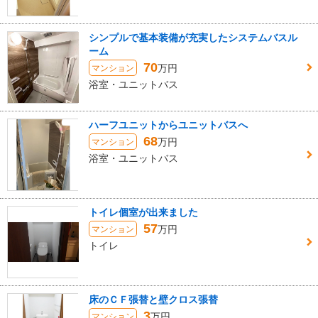
シンプルで基本装備が充実したシステムバスル
ーム
70
万円
マンション
浴室・ユニットバス
ハーフユニットからユニットバスへ
68
万円
マンション
浴室・ユニットバス
トイレ個室が出来ました
57
万円
マンション
トイレ
床のＣＦ張替と壁クロス張替
3
万円
マンション