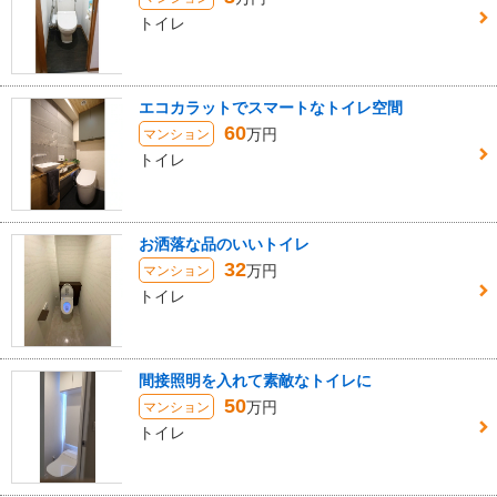
トイレ
エコカラットでスマートなトイレ空間
60
万円
マンション
トイレ
お洒落な品のいいトイレ
32
万円
マンション
トイレ
間接照明を入れて素敵なトイレに
50
万円
マンション
トイレ