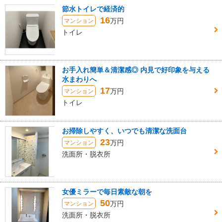
節水トイレで経済的
16
万円
マンション
トイレ
お手入れ簡単＆清潔感◎ 内見で好印象を与える
水まわりへ
17
万円
マンション
トイレ
お掃除しやすく、いつでも清潔な洗面台
23
万円
マンション
洗面所・脱衣所
女優ミラーで毎日素敵な朝を
50
万円
マンション
洗面所・脱衣所