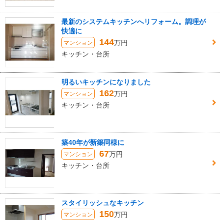
最新のシステムキッチンへリフォーム。調理が
快適に
144
万円
マンション
キッチン・台所
明るいキッチンになりました
162
万円
マンション
キッチン・台所
築40年が新築同様に
67
万円
マンション
キッチン・台所
スタイリッシュなキッチン
150
万円
マンション