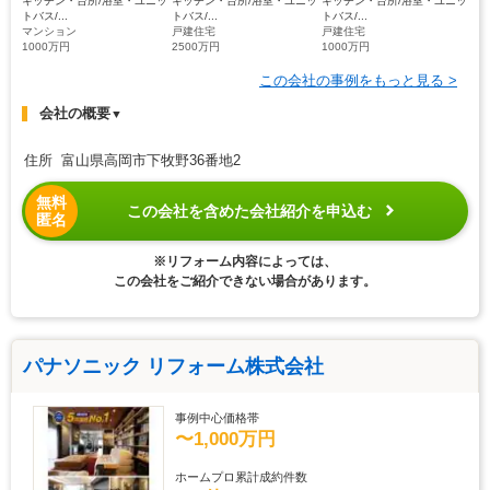
キッチン・台所/浴室・ユニッ
キッチン・台所/浴室・ユニッ
キッチン・台所/浴室・ユニッ
トバス/...
トバス/...
トバス/...
マンション
戸建住宅
戸建住宅
1000万円
2500万円
1000万円
この会社の事例をもっと見る >
会社の概要
▼
住所 富山県高岡市下牧野36番地2
無料
この会社を含めた会社紹介を申込む
匿名
※リフォーム内容によっては、
この会社をご紹介できない場合があります。
パナソニック リフォーム株式会社
事例中心価格帯
〜1,000万円
ホームプロ累計成約件数