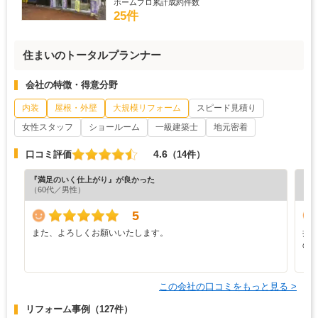
ホームプロ累計成約件数
25件
住まいのトータルプランナー
会社の特徴・得意分野
内装
屋根・外壁
大規模リフォーム
スピード見積り
女性スタッフ
ショールーム
一級建築士
地元密着
4.6
口コミ評価
（14件）
『満足のいく仕上がり』が良かった
『丁
（60代／男性）
（4
5
また、よろしくお願いいたします。
担
の
この会社の口コミをもっと見る >
リフォーム事例
（127件）