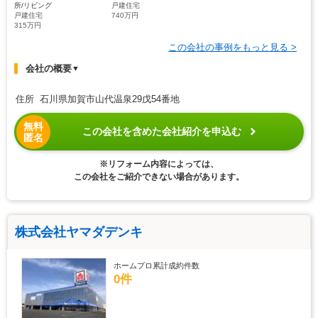
所/リビング
戸建住宅
戸建住宅
740万円
315万円
この会社の事例をもっと見る >
会社の概要
▼
住所 石川県加賀市山代温泉29戊54番地
無料
この会社を含めた会社紹介を申込む
匿名
※リフォーム内容によっては、
この会社をご紹介できない場合があります。
株式会社ヤマダデンキ
ホームプロ累計成約件数
0件