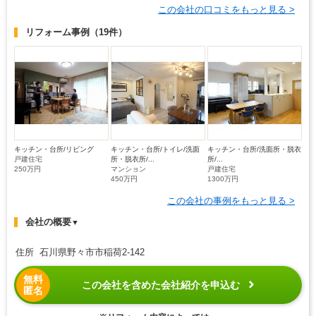
この会社の口コミをもっと見る >
リフォーム事例
（19件）
キッチン・台所/リビング
キッチン・台所/トイレ/洗面
キッチン・台所/洗面所・脱衣
戸建住宅
所・脱衣所/...
所/...
250万円
マンション
戸建住宅
450万円
1300万円
この会社の事例をもっと見る >
会社の概要
▼
住所 石川県野々市市稲荷2-142
無料
この会社を含めた会社紹介を申込む
匿名