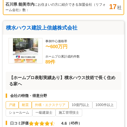
石川県 能美市
内
にお住まいの方に紹介できる加盟会社（リフォ
17
社
ーム会社）数：
積水ハウス建設上信越株式会社
事例中心価格帯
〜600万円
ホームプロ累計成約件数
89件
【ホームプロ表彰実績あり】積水ハウス技術で長く住め
る家へ
会社の特徴・得意分野
戸建
耐震
外構・エクステリア
10億円以上
1000件以上
ショールーム
一級建築士
施工管理技士
4.6
口コミ評価
（45件）