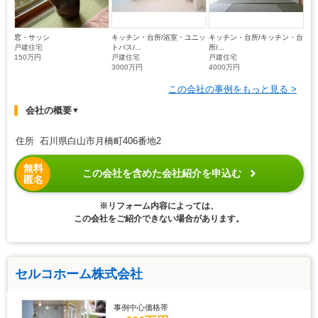
窓・サッシ
キッチン・台所/浴室・ユニッ
キッチン・台所/キッチン・台
戸建住宅
トバス/...
所/...
150万円
戸建住宅
戸建住宅
3000万円
4000万円
この会社の事例をもっと見る >
会社の概要
▼
住所 石川県白山市月橋町406番地2
無料
この会社を含めた会社紹介を申込む
匿名
※リフォーム内容によっては、
この会社をご紹介できない場合があります。
セルコホーム株式会社
事例中心価格帯