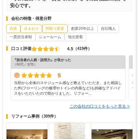
安心です。
会社の特徴・得意分野
内装
水まわり
間取り変更
創業20年以上
自社職人
一貫担当者制
ショールーム
地元密着
4.5
口コミ評価
（419件）
『担当者の人柄・説明力』が良かった
『納
（60代／女性）
（5
5
当初から全体のスケジュール感など教えていただき、また相談し
非
た件(フローリングの修理やトイレの内装など)も的確なアドバイ
て
スをいただいたので助かりました。リフォー…
この会社の口コミをもっと見る >
リフォーム事例
（309件）