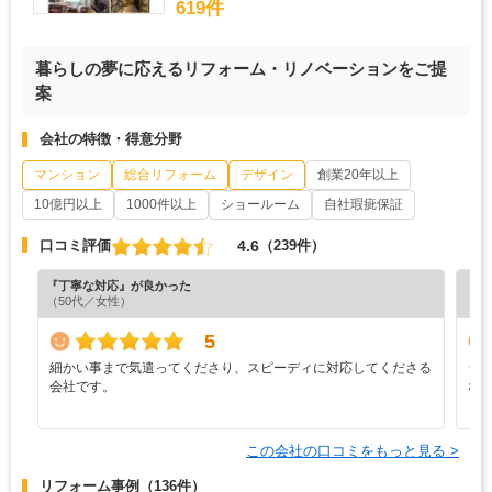
619件
暮らしの夢に応えるリフォーム・リノベーションをご提
案
会社の特徴・得意分野
マンション
総合リフォーム
デザイン
創業20年以上
10億円以上
1000件以上
ショールーム
自社瑕疵保証
4.6
口コミ評価
（239件）
『丁寧な対応』が良かった
『分
（50代／女性）
（6
5
細かい事まで気遣ってくださり、スピーディに対応してくださる
シ
会社です。
な
この会社の口コミをもっと見る >
リフォーム事例
（136件）