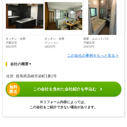
キッチン・台所
キッチン・台所
浴室・ユニットバス
戸建住宅
マンション
戸建住宅
300万円
180万円
150万円
この会社の事例をもっと見る >
会社の概要
▼
住所 群馬県高崎市栄町1番1号
無料
この会社を含めた会社紹介を申込む
匿名
※リフォーム内容によっては、
この会社をご紹介できない場合があります。