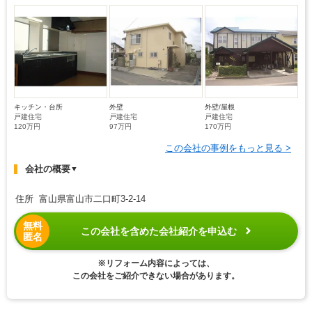
キッチン・台所
外壁
外壁/屋根
戸建住宅
戸建住宅
戸建住宅
120万円
97万円
170万円
この会社の事例をもっと見る >
会社の概要
▼
住所 富山県富山市二口町3-2-14
無料
この会社を含めた会社紹介を申込む
匿名
※リフォーム内容によっては、
この会社をご紹介できない場合があります。