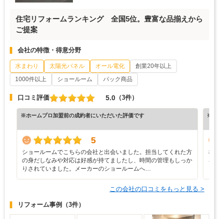
住宅リフォームランキング 全国5位。豊富な品揃えから
ご提案
会社の特徴・得意分野
水まわり
太陽光パネル
オール電化
創業20年以上
1000件以上
ショールーム
パック商品
5.0
口コミ評価
（3件）
※ホームプロ加盟前の成約者にいただいた評価です
※ホ
5
ショールームでこちらの会社と出会いました。担当してくれた方
な
の身だしなみや対応は好感が持てましたし、時間の管理もしっか
ろ
りされていました。メーカーのショールームへ…
と
この会社の口コミをもっと見る >
リフォーム事例
（3件）