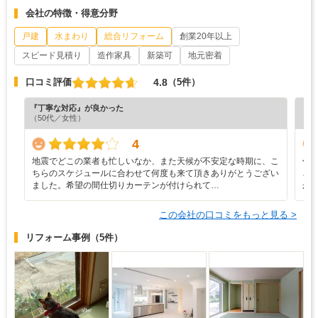
会社の特徴・得意分野
戸建
水まわり
総合リフォーム
創業20年以上
スピード見積り
造作家具
新築可
地元密着
4.8
口コミ評価
（5件）
『丁寧な対応』が良かった
『分
（50代／女性）
（5
4
地震でどこの業者も忙しいなか、また天候が不安定な時期に、こ
代
ちらのスケジュールに合わせて何度も来て頂きありがとうござい
さ
ました。希望の間仕切りカーテンが付けられて…
が
この会社の口コミをもっと見る >
リフォーム事例
（5件）