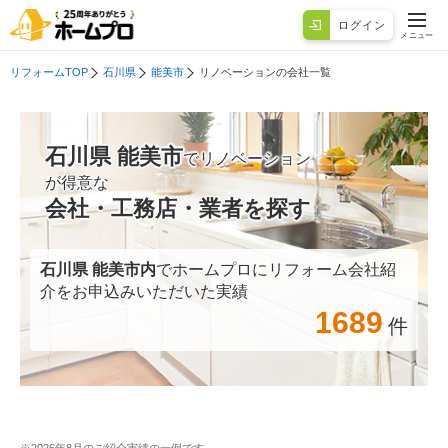
ログイン
メニュー
リフォームTOP
石川県
能美市
リノベーションの会社一覧
石川県 能美市
でリノベーション
が得意な
会社・工務店・業者を探す
石川県 能美市
内
でホームプロにリフォーム会社紹
介をお申込みいただいた実績
1689
件