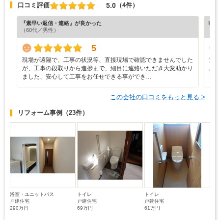
5.0
口コミ評価
（4件）
『素早い返信・連絡』が良かった
※ホ
（60代／男性）
5
現場が遠隔で、工事の状況等、直接現場で確認できませんでした
浴
が、工事の段取りから進捗まで、細目に連絡いただき大変助かり
あ
ました、安心して工事をお任せできる事ができ…
ス
この会社の口コミをもっと見る >
リフォーム事例
（23件）
浴室・ユニットバス
トイレ
トイレ
戸建住宅
戸建住宅
戸建住宅
290万円
69万円
61万円