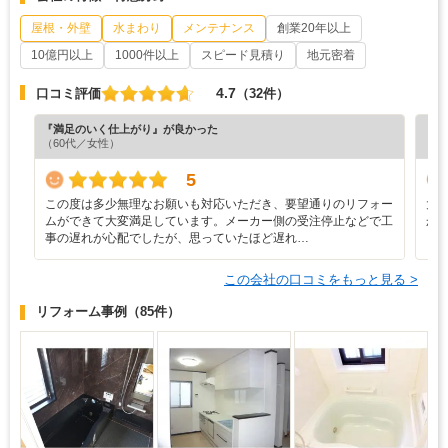
屋根・外壁
水まわり
メンテナンス
創業20年以上
10億円以上
1000件以上
スピード見積り
地元密着
4.7
口コミ評価
（32件）
『満足のいく仕上がり』が良かった
『分
（60代／女性）
（6
5
この度は多少無理なお願いも対応いただき、要望通りのリフォー
大
ムができて大変満足しています。メーカー側の受注停止などで工
か
事の遅れが心配でしたが、思っていたほど遅れ…
この会社の口コミをもっと見る >
リフォーム事例
（85件）