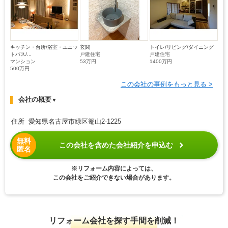
キッチン・台所/浴室・ユニッ
玄関
トイレ/リビング/ダイニング
トバス/...
戸建住宅
戸建住宅
マンション
53万円
1400万円
500万円
この会社の事例をもっと見る >
会社の概要
▼
住所 愛知県名古屋市緑区篭山2-1225
無料
この会社を含めた会社紹介を申込む
匿名
※リフォーム内容によっては、
この会社をご紹介できない場合があります。
リフォーム会社を探す手間を削減！