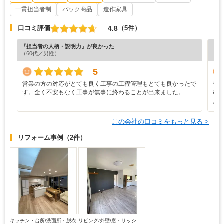
一貫担当者制
パック商品
造作家具
4.8
口コミ評価
（5件）
『担当者の人柄・説明力』が良かった
『プ
（60代／男性）
（4
5
営業の方の対応がとても良く工事の工程管理もとても良かったで
補
す。全く不安もなく工事が無事に終わることが出来ました。
教
た
この会社の口コミをもっと見る >
リフォーム事例
（2件）
キッチン・台所/洗面所・脱衣
リビング/外壁/窓・サッシ