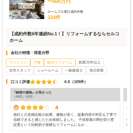
〜600万円
ホームプロ累計成約件数
224件
【成約件数6年連続No.1！】リフォームするならセルコ
ホーム
会社の特徴・得意分野
マンション
戸建
総合リフォーム
創業20年以上
女性スタッフ
ショールーム
一級建築士
地元密着
4.5
口コミ評価
（109件）
『納得の価格』が良かった
『担
（40代／女性）
（5
4
他社との見積比較の結果、価格が安く、提案内容や対応も丁寧で
こ
信頼できると感じたため依頼しました。 子供部屋の間仕切り壁
様
設置という比較的小規模なリフォームにもか…
敵