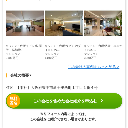
キッチン・台所/トイレ/洗面
キッチン・台所/リビング/ダ
キッチン・台所/浴室・ユニッ
所・脱衣所/...
イニング/...
トバス/...
マンション
マンション
マンション
2100万円
1400万円
3250万円
この会社の事例をもっと見る >
会社の概要
▼
住所 【本社】大阪府豊中市新千里西町１丁目１番４号
無料
この会社を含めた会社紹介を申込む
匿名
※リフォーム内容によっては、
この会社をご紹介できない場合があります。