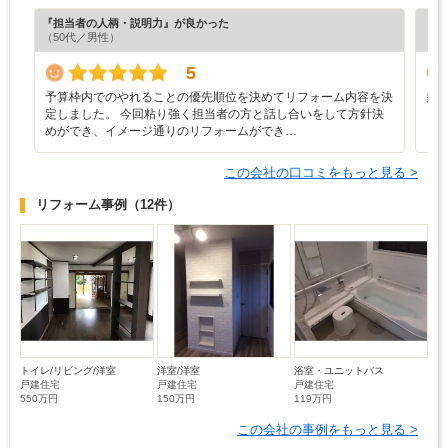
『担当者の人柄・説明力』が良かった
『担
（50代／男性）
（6
5
予算枠内でのやれることの優先順位を決めてリフォーム内容を決
多
定しました。 今回粘り強く担当者の方と話し合いをして方針決
めができ、イメージ通りのリフォームができ…
この会社の口コミをもっと見る >
リフォーム事例
（12件）
トイレ/リビング/洋室
洋室/洋室
浴室・ユニットバス
戸建住宅
戸建住宅
戸建住宅
550万円
150万円
119万円
この会社の事例をもっと見る >