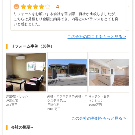
4
リフォームをお願いする会社を選ぶ際、何社か比較しましたが、
リ
こちらは見積もり金額に納得でき、内容とのバランスもとても良
いと感じました。
この会社の口コミをもっと見る >
リフォーム事例
（38件）
洋室/窓・サッシ
外構・エクステリア/外構・エ
キッチン・台所
戸建住宅
クステリア/...
マンション
347万円
戸建住宅
1000万円
2000万円
この会社の事例をもっと見る >
会社の概要
▼