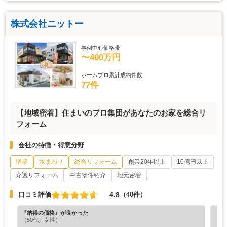
株式会社ニットー
事例中心価格帯
〜400万円
ホームプロ累計成約件数
77件
【地域密着】住まいのプロ集団があなたのお家を総合リ
フォーム
会社の特徴・得意分野
増築
水まわり
総合リフォーム
創業20年以上
10億円以上
介護リフォーム
中古物件紹介
地元密着
4.8
口コミ評価
（40件）
『納得の価格』が良かった
『担
（50代／女性）
（5