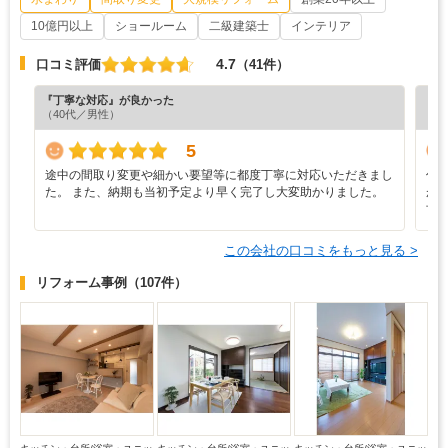
10億円以上
ショールーム
二級建築士
インテリア
4.7
口コミ評価
（41件）
『丁寧な対応』が良かった
『デ
（40代／男性）
（6
5
途中の間取り変更や細かい要望等に都度丁寧に対応いただきまし
仕
た。 また、納期も当初予定より早く完了し大変助かりました。
が
甘
この会社の口コミをもっと見る >
リフォーム事例
（107件）