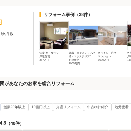
リフォーム事例
（38件）
円
成約件数
洋室/窓・サッシ
外構・エクステリア/外
キッチン・台所
外
戸建住宅
構・エクステリア/...
マンション
戸
347万円
戸建住宅
1000万円
14
2000万円
団があなたのお家を総合リフォーム
創業20年以上
10億円以上
介護リフォーム
中古物件紹介
地元密着
4.8
（40件）