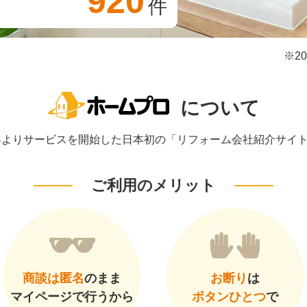
920
件
※2
について
1年よりサービスを開始した日本初の「リフォーム会社紹介サイ
ご利用のメリット
商談は匿名
のまま
お断り
は
マイページで行うから
ボタンひとつ
で