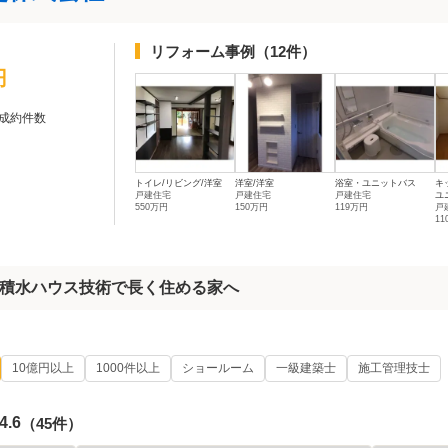
リフォーム事例
（12件）
円
成約件数
トイレ/リビング/洋室
洋室/洋室
浴室・ユニットバス
キ
戸建住宅
戸建住宅
戸建住宅
ユ
550万円
150万円
119万円
戸
11
積水ハウス技術で長く住める家へ
10億円以上
1000件以上
ショールーム
一級建築士
施工管理技士
4.6
（45件）