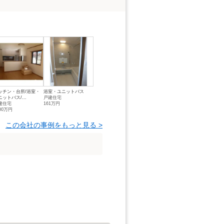
ッチン・台所/浴室・
浴室・ユニットバス
ニットバス/...
戸建住宅
建住宅
161万円
00万円
この会社の事例をもっと見る >