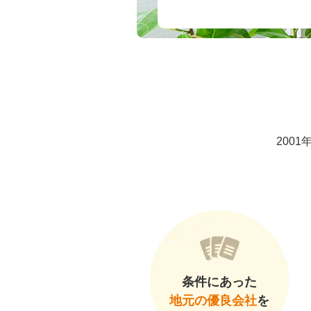
200
条件にあった
地元の優良会社
を