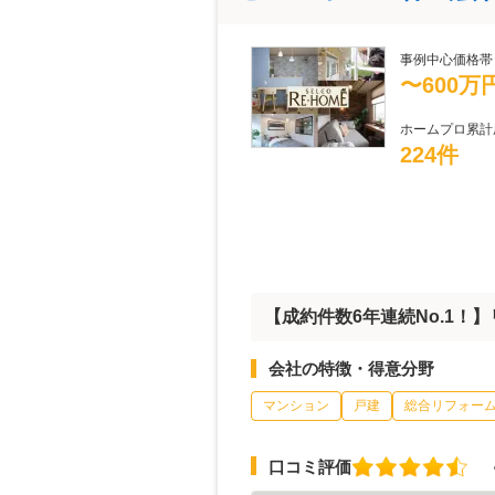
事例中心価格帯
〜600万
ホームプロ累計
224件
【成約件数6年連続No.1！
会社の特徴・得意分野
マンション
戸建
総合リフォー
口コミ評価