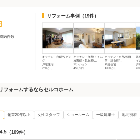
リフォーム事例
（19件）
円
成約件数
キッチン・台所/リビン
キッチン・台所/トイレ/
キッチン・台所/洗面
浴
グ
洗面所・脱衣所/...
所・脱衣所/...
イレ
戸建住宅
マンション
戸建住宅
戸
250万円
450万円
1300万円
4
】リフォームするならセルコホーム
ム
創業20年以上
女性スタッフ
ショールーム
一級建築士
地元密着
4.5
（109件）