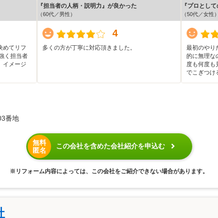
『担当者の人柄・説明力』が良かった
『プロとして
（60代／男性）
（50代／女性
4
決めてリフ
多くの方が丁寧に対応頂きました。
最初のやり
強く担当者
的に無理な
、イメージ
度も何度も
でこぎつけ
03番地
無料
この会社を含めた会社紹介を申込む
匿名
※リフォーム内容によっては、この会社をご紹介できない場合があります。
社