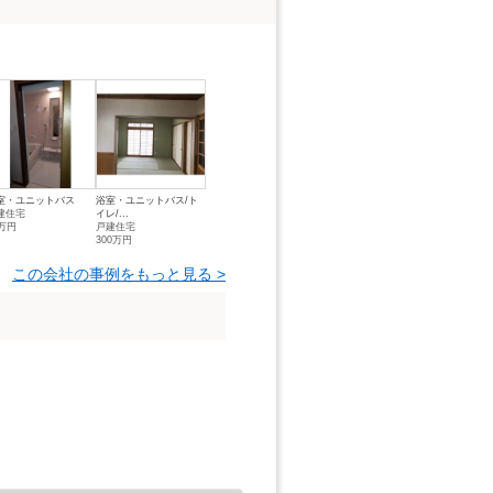
室・ユニットバス
浴室・ユニットバス/ト
建住宅
イレ/...
5万円
戸建住宅
300万円
この会社の事例をもっと見る >