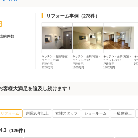
リフォーム事例
（278件）
円
成約件数
キッチン・台所/浴室・
キッチン・台所/浴室・
キッチン・台所/浴室・
キ
ユニットバス/...
ユニットバス/...
ユニットバス/...
マ
戸建住宅
戸建住宅
戸建住宅
9
1250万円
1100万円
1300万円
でお客様大満足を追及し続けます！
模リフォーム
創業20年以上
女性スタッフ
ショールーム
一級建築士
4.3
（126件）