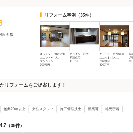
リフォーム事例
（35件）
円
成約件数
キッチン・台所/浴室・
キッチン・台所
キッチン・台所/浴室・
浴
ユニットバス/...
戸建住宅
ユニットバス/...
戸
マンション
110万円
戸建住宅
9
500万円
800万円
たリフォームをご提案します！
創業20年以上
女性スタッフ
施工管理技士
新築可
地元密着
4.7
（38件）