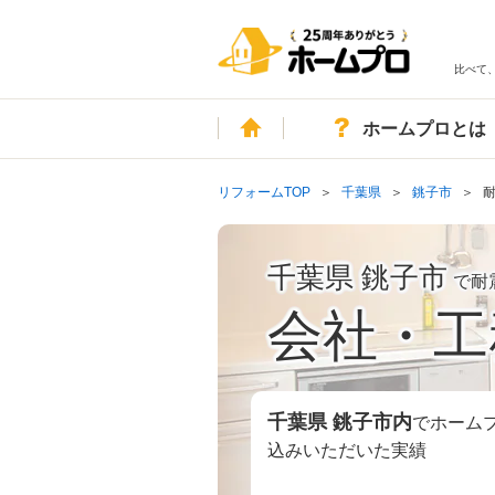
比べて
ホーム
ホームプロとは
リフォームTOP
千葉県
銚子市
千葉県 銚子市
で耐
会社・工
千葉県 銚子市
内
でホーム
込みいただいた実績