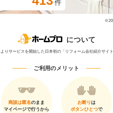
413
件
※2
について
1年よりサービスを開始した日本初の「リフォーム会社紹介サイ
ご利用のメリット
商談は匿名
のまま
お断り
は
マイページで行うから
ボタンひとつ
で