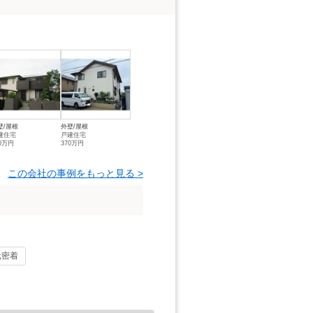
壁/屋根
外壁/屋根
建住宅
戸建住宅
50万円
370万円
この会社の事例をもっと見る >
元密着