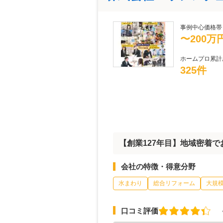
事例中心価格帯
〜200万
ホームプロ累計
325件
【創業127年目】地域密着
会社の特徴・得意分野
水まわり
総合リフォーム
大規
口コミ評価