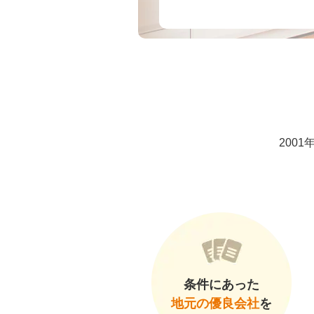
200
条件にあった
地元の優良会社
を