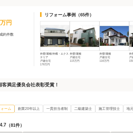
リフォーム事例
（65件）
0万円
成約件数
外壁/屋根/外構・エクス
外壁/屋根
外壁/屋根
外
テリア
戸建住宅
戸建住宅
戸
戸建住宅
115万円
116万円
1
179万円
プロ顧客満足優良会社表彰受賞！
フォーム
創業20年以上
一貫担当者制
二級建築士
施工管理技士
地
4.7
（81件）