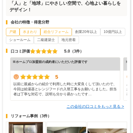
「人」と「地球」にやさしい空間で、心地よい暮らしを
デザイン！
会社の特徴・得意分野
戸建
水まわり
総合リフォーム
創業20年以上
10億円以上
ショールーム
二級建築士
地元密着
5.0
口コミ評価
（3件）
※ホームプロ加盟前の成約者にいただいた評価です
※ホ
5
以前に親戚からの紹介で利用した時に大変良くして頂いたので、
屋
今回は給湯器とレンジフードの入替工事をお願いしました。担当
か
者は丁寧な対応で、説明も分かり易かったです…
務
この会社の口コミをもっと見る >
リフォーム事例
（3件）