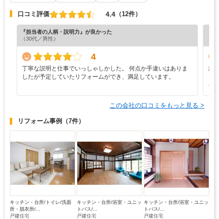
4.4
口コミ評価
（12件）
『担当者の人柄・説明力』が良かった
『丁
（30代／男性）
（6
4
丁寧な説明と仕事でいっしゃしかした。 何点か手違いはありま
廊
したが予定していたリフォームができ、満足しています。
ま
そ
この会社の口コミをもっと見る >
リフォーム事例
（7件）
キッチン・台所/トイレ/洗面
キッチン・台所/浴室・ユニッ
キッチン・台所/浴室・ユニッ
所・脱衣所/...
トバス/...
トバス/...
戸建住宅
戸建住宅
戸建住宅