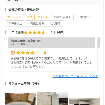
会社の特徴・得意分野
マンション
戸建
水まわり
創業20年以上
10億円以上
1000件以上
一貫担当者制
地元密着
4.8
口コミ評価
（4件）
『納得の価格』が良かった
※ホ
（60代／男性）
4
底価格で修理を終える事が出来て、大変満足しています。 只、
2
現地調査や訪問日があやふやだったので、外出が制限されてしま
修
ったと言う思いは有ります。
す
この会社の口コミをもっと見る >
リフォーム事例
（3件）