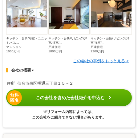
キッチン・台所/浴室・ユニッ
キッチン・台所/リビング/洋
キッチン・台所/リビング/洋
トバス/...
室/洋室/...
室/洋室/...
マンション
戸建住宅
戸建住宅
1000万円
1800万円
2200万円
この会社の事例をもっと見る >
会社の概要
▼
住所 仙台市泉区明通三丁目１５－２
無料
この会社を含めた会社紹介を申込む
匿名
※リフォーム内容によっては、
この会社をご紹介できない場合があります。