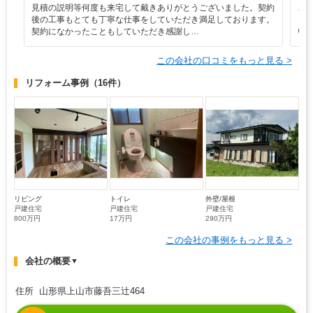
見積の説明等何度も来宅して戴きありがとうございました。契約
こ
後の工事もとても丁寧な仕事をしていただき満足しております。
し
契約になかったこともしていただき感謝し…
い
この会社の口コミをもっと見る >
リフォーム事例
（16件）
リビング
トイレ
外壁/屋根
戸建住宅
戸建住宅
戸建住宅
800万円
17万円
290万円
この会社の事例をもっと見る >
会社の概要
▼
住所 山形県上山市藤吾三辻464