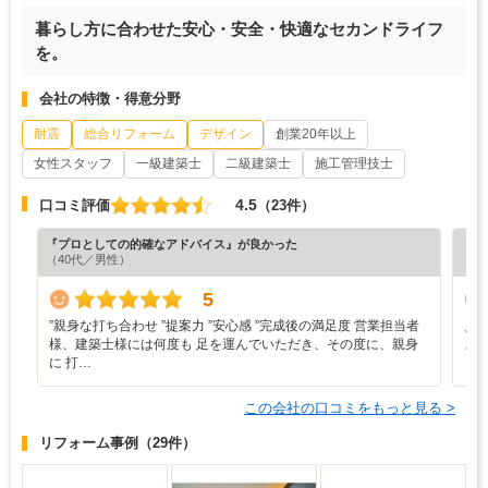
暮らし方に合わせた安心・安全・快適なセカンドライフ
を。
会社の特徴・得意分野
耐震
総合リフォーム
デザイン
創業20年以上
女性スタッフ
一級建築士
二級建築士
施工管理技士
4.5
口コミ評価
（23件）
『プロとしての的確なアドバイス』が良かった
『丁
（40代／男性）
（5
5
”‬親身な打ち合わせ ‪”‬提案力 ‪”‬安心感 ‪”‬完成後の満足度 営業担当者
見
様、建築士様には何度も 足を運んでいただき、その度に、親身
ス
に 打…
この会社の口コミをもっと見る >
リフォーム事例
（29件）