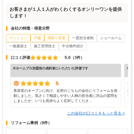
お客さまが１人１人がわくわくするオンリーワンを提供
します！
会社の特徴・得意分野
マンション
戸建
間取り変更
一貫担当者制
ショールーム
一級建築士
施工管理技士
中古物件紹介
5.0
口コミ評価
（3件）
※ホームプロ加盟前の成約者にいただいた評価です
※ホ
5
美容室のオープンに向け、近所のこちらの会社にリフォームを依
新
頼しました。気さくで相談しやすい人柄の担当者に沢山の質問を
す
しましたが、いつも気持ちよく応対してくださ…
た
この会社の口コミをもっと見る >
リフォーム事例
（8件）