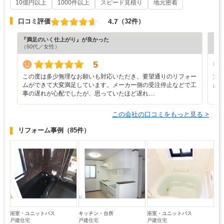
10億円以上
1000件以上
スピード見積り
地元密着
4.7
口コミ評価
（32件）
『満足のいく仕上がり』が良かった
『分
（60代／女性）
（6
5
この度は多少無理なお願いも対応いただき、要望通りのリフォー
大
ムができて大変満足しています。メーカー側の受注停止などで工
か
事の遅れが心配でしたが、思っていたほど遅れ…
この会社の口コミをもっと見る >
リフォーム事例
（85件）
浴室・ユニットバス
キッチン・台所
浴室・ユニットバス
戸建住宅
戸建住宅
戸建住宅