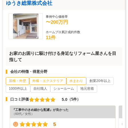
ゆうき総業株式会社
事例中心価格帯
〜200万円
ホームプロ累計成約件数
11件
お家のお困りに駆け付ける身近なリフォーム屋さんを目
指して
会社の特徴・得意分野
屋根・外壁
外構・エクステリア
水まわり
創業20年以上
1000件以上
自社職人
ショールーム
地元密着
5.0
口コミ評価
（5件）
『工事中のきめ細かな配慮』が良かった
『担
（60代／女性）
（6
5