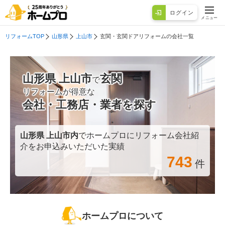
ログイン
メニュー
リフォームTOP
山形県
上山市
玄関・玄関ドアリフォームの会社一覧
山形県 上山市
玄関
で
リフォームが得意な
会社・工務店・業者を探す
山形県 上山市
内
でホームプロにリフォーム会社紹
介をお申込みいただいた実績
743
件
ホームプロについて