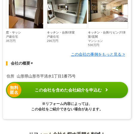
窓・サッシ
キッチン・台所/洋室
キッチン・台所/リビング/洋
戸建住宅
戸建住宅
室/玄関
35万円
290万円
マンション
530万円
この会社の事例をもっと見る >
会社の概要
▼
住所 山形県山形市平清水1丁目1番75号
無料
この会社を含めた会社紹介を申込む
匿名
※リフォーム内容によっては、
この会社をご紹介できない場合があります。