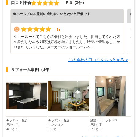
5.0
口コミ評価
（3件）
※ホームプロ加盟前の成約者にいただいた評価です
※ホ
5
ショールームでこちらの会社と出会いました。担当してくれた方
な
の身だしなみや対応は好感が持てましたし、時間の管理もしっか
ろ
りされていました。メーカーのショールームへ…
と
この会社の口コミをもっと見る >
リフォーム事例
（3件）
キッチン・台所
キッチン・台所
浴室・ユニットバス
戸建住宅
マンション
戸建住宅
300万円
180万円
150万円