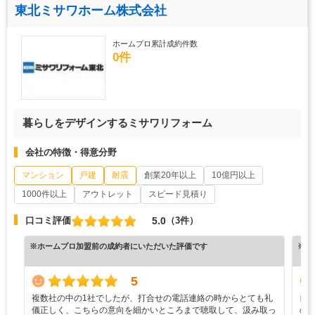
東北ミサワホーム株式会社
ホームプロ累計成約件数
0件
暮らしをデザインするミサワリフォーム
会社の特徴・得意分野
マンション
戸建
耐震
創業20年以上
10億円以上
1000件以上
アウトレット
スピード見積り
5.0
口コミ評価
（3件）
※ホームプロ加盟前の成約者にいただいた評価です
※ホ
5
複数社の中の1社でしたが、打合せの電話連絡の時からとても礼
自
儀正しく、こちらの意向を細かいところまで聴取して、汲み取っ
の