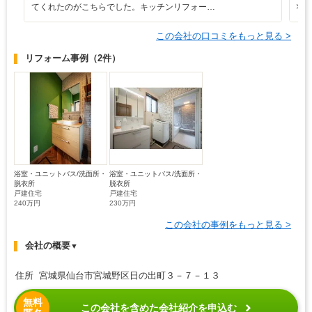
てくれたのがこちらでした。キッチンリフォー…
状
この会社の口コミをもっと見る >
リフォーム事例
（2件）
浴室・ユニットバス/洗面所・
浴室・ユニットバス/洗面所・
脱衣所
脱衣所
戸建住宅
戸建住宅
240万円
230万円
この会社の事例をもっと見る >
会社の概要
▼
住所 宮城県仙台市宮城野区日の出町３－７－１３
無料
この会社を含めた会社紹介を申込む