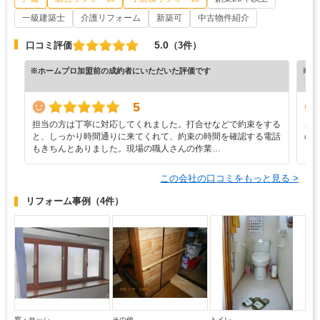
一級建築士
介護リフォーム
新築可
中古物件紹介
5.0
口コミ評価
（3件）
※ホームプロ加盟前の成約者にいただいた評価です
※ホ
5
担当の方は丁寧に対応してくれました。打合せなどで約束をする
こ
と、しっかり時間通りに来てくれて、約束の時間を確認する電話
の
もきちんとありました。現場の職人さんの作業…
ら
この会社の口コミをもっと見る >
リフォーム事例
（4件）
窓・サッシ
その他
トイレ