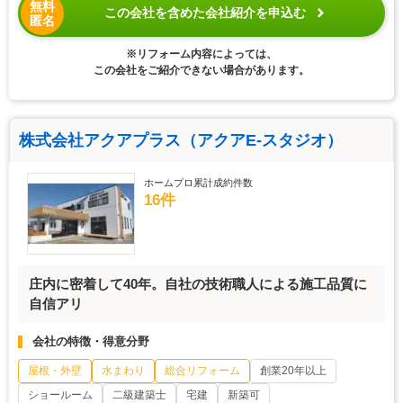
無料
この会社を含めた会社紹介を申込む
匿名
※リフォーム内容によっては、
この会社をご紹介できない場合があります。
株式会社アクアプラス（アクアE-スタジオ）
ホームプロ累計成約件数
16件
庄内に密着して40年。自社の技術職人による施工品質に
自信アリ
会社の特徴・得意分野
屋根・外壁
水まわり
総合リフォーム
創業20年以上
ショールーム
二級建築士
宅建
新築可