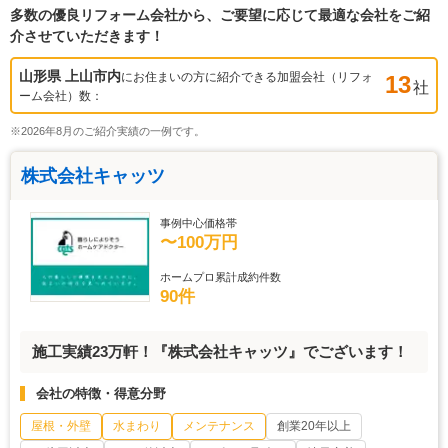
多数の優良リフォーム会社から、ご要望に応じて最適な会社をご紹
介させていただきます！
山形県 上山市
内
にお住まいの方に紹介できる加盟会社（リフォ
13
社
ーム会社）数：
※2026年8月のご紹介実績の一例です。
株式会社キャッツ
事例中心価格帯
〜100万円
ホームプロ累計成約件数
90件
施工実績23万軒！『株式会社キャッツ』でございます！
会社の特徴・得意分野
屋根・外壁
水まわり
メンテナンス
創業20年以上