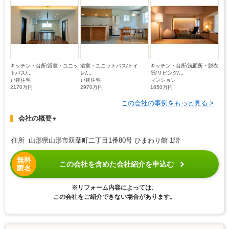
キッチン・台所/浴室・ユニッ
浴室・ユニットバス/トイ
キッチン・台所/洗面所・脱衣
トバス/...
レ/...
所/リビング/...
戸建住宅
戸建住宅
マンション
2170万円
2970万円
1650万円
この会社の事例をもっと見る >
会社の概要
▼
住所 山形県山形市双葉町二丁目1番80号 ひまわり館 1階
無料
この会社を含めた会社紹介を申込む
匿名
※リフォーム内容によっては、
この会社をご紹介できない場合があります。