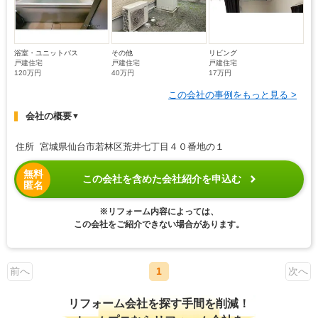
浴室・ユニットバス
その他
リビング
戸建住宅
戸建住宅
戸建住宅
120万円
40万円
17万円
この会社の事例をもっと見る >
会社の概要
▼
住所 宮城県仙台市若林区荒井七丁目４０番地の１
無料
この会社を含めた会社紹介を申込む
匿名
※リフォーム内容によっては、
この会社をご紹介できない場合があります。
前へ
1
次へ
リフォーム会社を探す手間を削減！