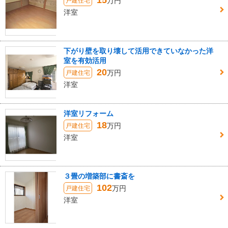
15
万円
戸建住宅
洋室
下がり壁を取り壊して活用できていなかった洋
室を有効活用
20
万円
戸建住宅
洋室
洋室リフォーム
18
万円
戸建住宅
洋室
３畳の増築部に書斎を
102
万円
戸建住宅
洋室