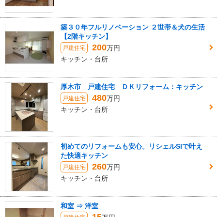
築３０年フルリノベーション ２世帯＆犬の生活
【2階キッチン】
200
万円
戸建住宅
キッチン・台所
厚木市 戸建住宅 ＤＫリフォーム：キッチン
480
万円
戸建住宅
キッチン・台所
初めてのリフォームも安心。リシェルSIで叶え
た快適キッチン
260
万円
戸建住宅
キッチン・台所
和室 ⇒ 洋室