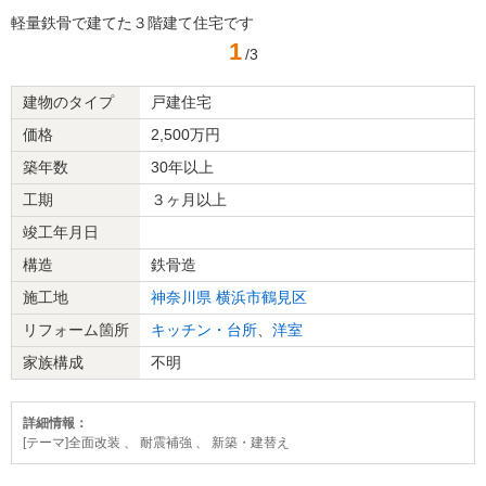
軽量鉄骨で建てた３階建て住宅です
1
/3
建物のタイプ
戸建住宅
価格
2,500万円
築年数
30年以上
工期
３ヶ月以上
竣工年月日
構造
鉄骨造
施工地
神奈川県
横浜市鶴見区
リフォーム箇所
キッチン・台所
、
洋室
家族構成
不明
詳細情報：
[テーマ]全面改装 、 耐震補強 、 新築・建替え