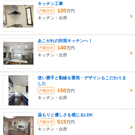
キッチン工事
120
万円
戸建住宅
キッチン・台所
あこがれの対面キッチンへ！
140
万円
戸建住宅
キッチン・台所
使い勝手と動線を重視・デザインもこだわりま
した
150
万円
戸建住宅
キッチン・台所
温もりと優しさを感じるLDK
515
万円
戸建住宅
キッチン・台所