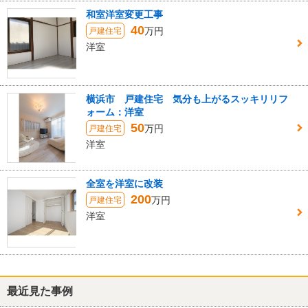
和室洋室変更工事
40
万円
戸建住宅
洋室
横浜市 戸建住宅 気分も上がるスッキリリフ
ォーム：洋室
50
万円
戸建住宅
洋室
全室を洋室に改装
200
万円
戸建住宅
洋室
最近見た事例