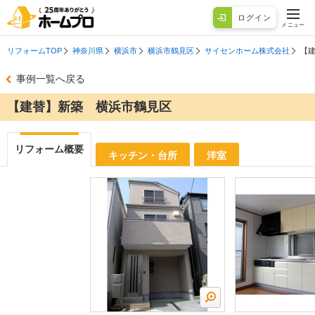
ログイン
メニュー
リフォームTOP
神奈川県
横浜市
横浜市鶴見区
サイセンホーム株式会社
【
事例一覧へ戻る
【建替】新築 横浜市鶴見区
リフォーム概要
キッチン・台所
洋室