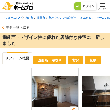
ログイン
メニュー
リフォームTOP
東京都
日野市
旭ハウジング株式会社（PanasonicリフォームClu
事例一覧へ戻る
機能面・デザイン性に優れた店舗付き住宅に一新し
ました
リフォーム概要
洗面所・脱衣所
玄関
収納