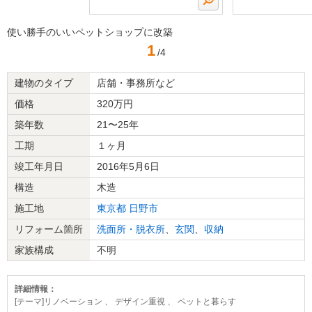
使い勝手のいいペットショップに改築
1
/4
建物のタイプ
店舗・事務所など
価格
320万円
築年数
21〜25年
工期
１ヶ月
竣工年月日
2016年5月6日
構造
木造
施工地
東京都
日野市
リフォーム箇所
洗面所・脱衣所
、
玄関
、
収納
家族構成
不明
詳細情報：
[テーマ]リノベーション 、 デザイン重視 、 ペットと暮らす