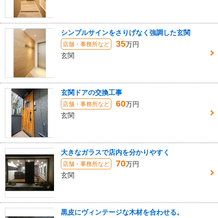
シンプルサインをさりげなく強調した玄関
35
万円
店舗・事務所など
玄関
玄関ドアの交換工事
60
万円
店舗・事務所など
玄関
大きなガラスで店内を分かりやすく
70
万円
店舗・事務所など
玄関
黒皮にヴィンテージな木材を合わせる。