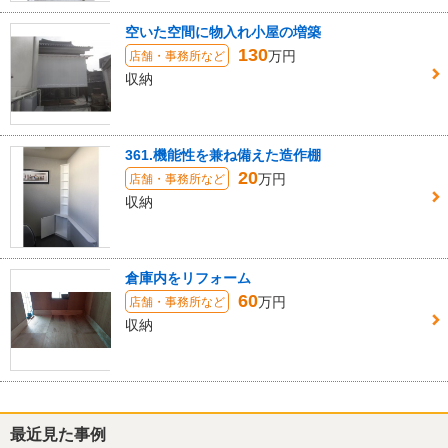
空いた空間に物入れ小屋の増築
130
万円
店舗・事務所など
収納
361.機能性を兼ね備えた造作棚
20
万円
店舗・事務所など
収納
倉庫内をリフォーム
60
万円
店舗・事務所など
収納
最近見た事例