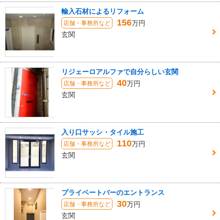
輸入石材によるリフォーム
156
万円
店舗・事務所など
玄関
リジェーロアルファで自分らしい玄関
40
万円
店舗・事務所など
玄関
入り口サッシ・タイル施工
110
万円
店舗・事務所など
玄関
プライベートバーのエントランス
30
万円
店舗・事務所など
玄関