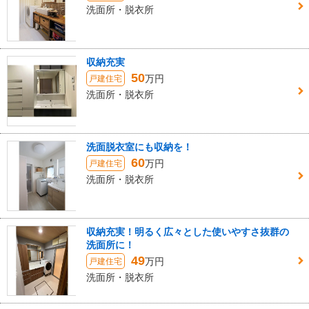
洗面所・脱衣所
収納充実
50
万円
戸建住宅
洗面所・脱衣所
洗面脱衣室にも収納を！
60
万円
戸建住宅
洗面所・脱衣所
収納充実！明るく広々とした使いやすさ抜群の
洗面所に！
49
万円
戸建住宅
洗面所・脱衣所