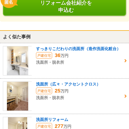
リフォーム会社紹介を
申込む
よく似た事例
すっきりこだわりの洗面所（造作洗面化粧台）
36
万円
戸建住宅
洗面所・脱衣所
洗面所（広々・アクセントクロス）
25
万円
戸建住宅
洗面所・脱衣所
洗面所リフォーム
277
万円
戸建住宅