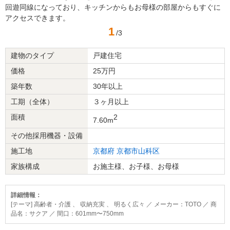
回遊同線になっており、キッチンからもお母様の部屋からもすぐに
アクセスできます。
1
/3
建物のタイプ
戸建住宅
価格
25万円
築年数
30年以上
工期（全体）
３ヶ月以上
面積
2
7.60m
その他採用機器・設備
施工地
京都府
京都市山科区
家族構成
お施主様、お子様、お母様
詳細情報：
[テーマ] 高齢者・介護 、 収納充実 、 明るく広々 ／ メーカー：TOTO ／ 商
品名：サクア ／ 間口：601mm〜750mm