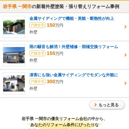
岩手県 一関市
の新着外壁塗装・張り替えリフォーム事例
金属サイディングで機能・美観・断熱性が向上
150
万円
戸建住宅
外壁
雨の騒音も解消！外壁補修・雨樋交換リフォーム
155
万円
戸建住宅
外壁
凍害にも強い金属サイディングでモダンな外観に
300
万円
戸建住宅
外壁
もっと見る
岩手県 一関市
の優良リフォーム会社の中から、
あなたのリフォーム条件にぴったりな