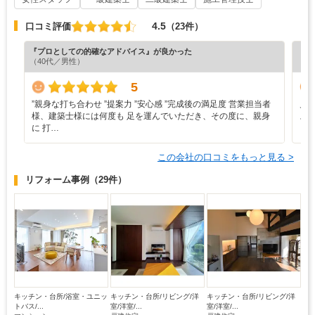
4.5
口コミ評価
（23件）
『プロとしての的確なアドバイス』が良かった
『丁
（40代／男性）
（5
5
”‬親身な打ち合わせ ‪”‬提案力 ‪”‬安心感 ‪”‬完成後の満足度 営業担当者
見
様、建築士様には何度も 足を運んでいただき、その度に、親身
ス
に 打…
この会社の口コミをもっと見る >
リフォーム事例
（29件）
キッチン・台所/浴室・ユニッ
キッチン・台所/リビング/洋
キッチン・台所/リビング/洋
トバス/...
室/洋室/...
室/洋室/...