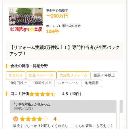
事例中心価格帯
〜200万円
ホームプロ累計成約件数
109件
【リフォーム実績2万件以上！】専門担当者が全面バック
アップ！
会社の特徴・得意分野
水まわり
総合リフォーム
大規模リフォーム
創業20年以上
10億円以上
1000件以上
ショールーム
地元密着
4.5
口コミ評価
（40件）
『丁寧な対応』が良かった
『丁
（60代／女性）
（6
4
最後までしっかり対応してくれるし、こちらの要望にも応えてく
打