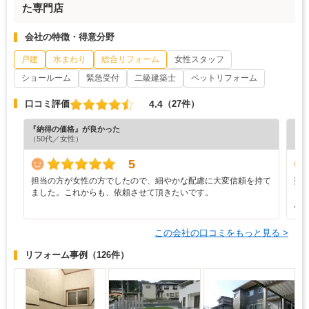
た専門店
会社の特徴・得意分野
戸建
水まわり
総合リフォーム
女性スタッフ
ショールーム
緊急受付
二級建築士
ペットリフォーム
4.4
口コミ評価
（27件）
『納得の価格』が良かった
『納
（50代／女性）
（4
5
担当の方が女性の方でしたので、細やかな配慮に大変信頼を持て
契
ました。これからも、依頼させて頂きたいです。
も
お
この会社の口コミをもっと見る >
リフォーム事例
（126件）