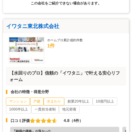
この会社をご紹介できない場合があります。
イワタニ東北株式会社
ホームプロ累計成約件数
1件
【水回りのプロ】信頼の「イワタニ」で叶える安心リフ
ォーム
会社の特徴・得意分野
マンション
戸建
水まわり
創業20年以上
10億円以上
1000件以上
一貫担当者制
地元密着
4.8
口コミ評価
（4件）
『納得の価格』が良かった
※ホ