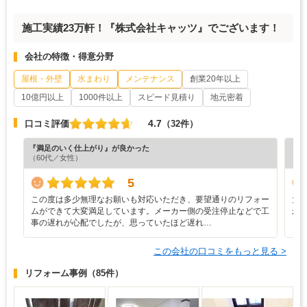
施工実績23万軒！『株式会社キャッツ』でございます！
会社の特徴・得意分野
屋根・外壁
水まわり
メンテナンス
創業20年以上
10億円以上
1000件以上
スピード見積り
地元密着
4.7
口コミ評価
（32件）
『満足のいく仕上がり』が良かった
『分
（60代／女性）
（6
5
この度は多少無理なお願いも対応いただき、要望通りのリフォー
大
ムができて大変満足しています。メーカー側の受注停止などで工
か
事の遅れが心配でしたが、思っていたほど遅れ…
この会社の口コミをもっと見る >
リフォーム事例
（85件）