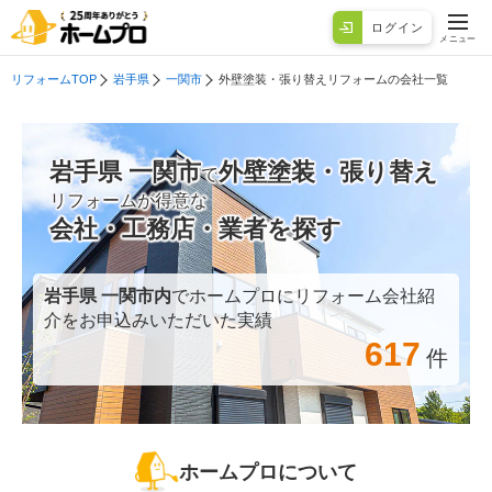
ログイン
メニュー
リフォームTOP
岩手県
一関市
外壁塗装・張り替えリフォームの会社一覧
岩手県 一関市
外壁塗装・張り替え
で
リフォームが得意な
会社・工務店・業者を探す
岩手県 一関市
内
でホームプロにリフォーム会社紹
介をお申込みいただいた実績
617
件
ホームプロについて