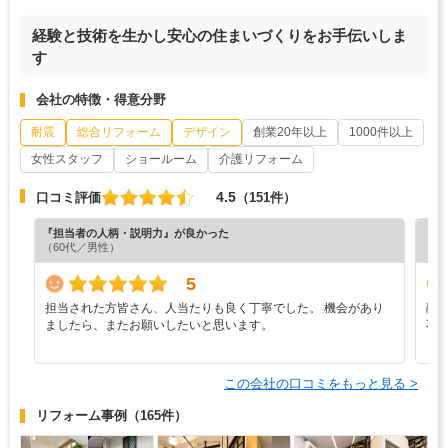
経験と技術を生かし安心の住まいづくりをお手伝いしま
す
会社の特徴・得意分野
耐震
総合リフォーム
デザイン
創業20年以上
1000件以上
女性スタッフ
ショールーム
介護リフォーム
4.5
口コミ評価
（151件）
『担当者の人柄・説明力』が良かった
『担
（60代／男性）
（6
5
担当された方皆さん、人当たりも良く丁寧でした。 機会があり
融
ましたら、またお願いしたいと思います。
不
この会社の口コミをもっと見る >
リフォーム事例
（165件）