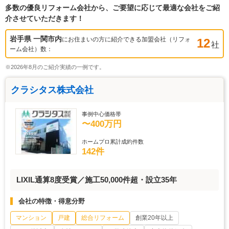
多数の優良リフォーム会社から、ご要望に応じて最適な会社をご紹
介させていただきます！
岩手県 一関市
内
にお住まいの方に紹介できる加盟会社（リフォ
12
社
ーム会社）数：
※2026年8月のご紹介実績の一例です。
クラシタス株式会社
事例中心価格帯
〜400万円
ホームプロ累計成約件数
142件
LIXIL通算8度受賞／施工50,000件超・設立35年
会社の特徴・得意分野
マンション
戸建
総合リフォーム
創業20年以上