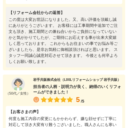
【リフォーム会社からの返答】
この度は大変お世話になりました。又、高い評価を頂戴し誠
にありがとうございます。 お客様には工事期間中追加でご注
文も頂き、施工期間との兼ね合いからご負担になっていない
かと気がかりでしたが、ご期待にお応えする事が出来大変嬉
しく思っております。 これからもお住まいの事でお悩み等ご
ざいましたら、是非お気軽に御相談頂ければと思います。 ス
タッフ一同誠心誠意対応させて頂きます。 今後とも何卒よろ
しくお願い致します。
岩手共販株式会社（LIXILリフォームショップ 岩手共販）
担当者の人柄・説明力が良く、納得のいくリフォ
ームができました！
（50代／女性）
5
/5
【お客さまの声】
何度も施工内容の変更にもかかわらず、嫌な顔せずに丁寧に
対応して頂き大変有り難うございました。職人さんにも寒い