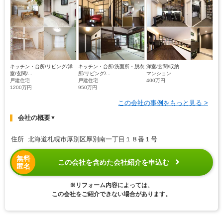
キッチン・台所/リビング/洋
キッチン・台所/洗面所・脱衣
洋室/玄関/収納
室/玄関/...
所/リビング/...
マンション
戸建住宅
戸建住宅
400万円
1200万円
950万円
この会社の事例をもっと見る >
会社の概要
▼
住所 北海道札幌市厚別区厚別南一丁目１８番１号
無料
この会社を含めた会社紹介を申込む
匿名
※リフォーム内容によっては、
この会社をご紹介できない場合があります。