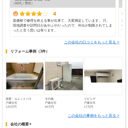
（60代／男性）
4
底価格で修理を終える事が出来て、大変満足しています。 只、
2
現地調査や訪問日があやふやだったので、外出が制限されてしま
修
ったと言う思いは有ります。
す
この会社の口コミをもっと見る >
リフォーム事例
（3件）
浴室・ユニットバス
その他
リビング
戸建住宅
戸建住宅
戸建住宅
120万円
40万円
17万円
この会社の事例をもっと見る >
会社の概要
▼