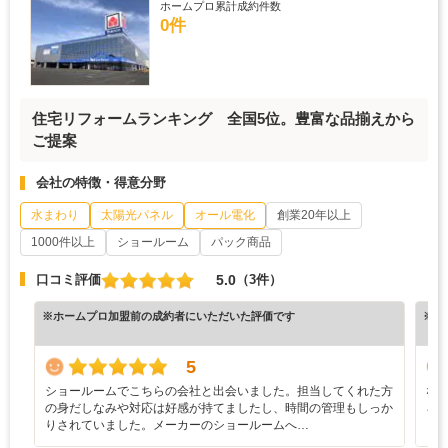
ホームプロ累計成約件数
0件
住宅リフォームランキング 全国5位。豊富な品揃えから
ご提案
会社の特徴・得意分野
水まわり
太陽光パネル
オール電化
創業20年以上
1000件以上
ショールーム
パック商品
5.0
口コミ評価
（3件）
※ホームプロ加盟前の成約者にいただいた評価です
※ホ
5
ショールームでこちらの会社と出会いました。担当してくれた方
な
の身だしなみや対応は好感が持てましたし、時間の管理もしっか
ろ
りされていました。メーカーのショールームへ…
と