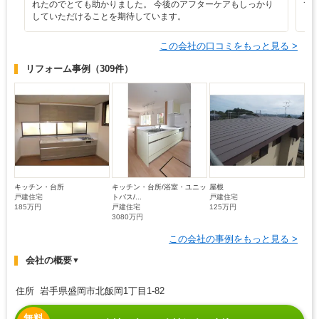
れたのでとても助かりました。 今後のアフターケアもしっかり
て
していただけることを期待しています。
この会社の口コミをもっと見る >
リフォーム事例
（309件）
キッチン・台所
キッチン・台所/浴室・ユニッ
屋根
戸建住宅
トバス/...
戸建住宅
185万円
戸建住宅
125万円
3080万円
この会社の事例をもっと見る >
会社の概要
▼
住所 岩手県盛岡市北飯岡1丁目1-82
無料