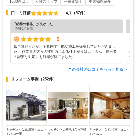
1000件以上
女性スタッフ
一級建築士
中古物件紹介
4.7
口コミ評価
（57件）
『納得の価格』が良かった
『丁
（50代／女性）
（6
5
低予算だったが、予算内で可能な施工を提案していただきまし
見
た。 作業員の方々の技術力による仕上がりはもちろん、担当者
ほ
の誠実な対応にも好感が持てました。
会
この会社の口コミをもっと見る >
リフォーム事例
（252件）
キッチン・台所/浴室・ユニッ
キッチン・台所/リビング/和
キッチン・台所/浴室・ユニッ
トバス/外壁
室
トバス/...