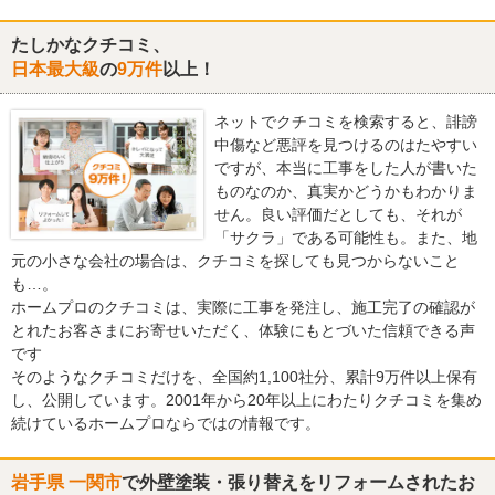
たしかなクチコミ、
日本最大級
の
9万件
以上！
ネットでクチコミを検索すると、誹謗
中傷など悪評を見つけるのはたやすい
ですが、本当に工事をした人が書いた
ものなのか、真実かどうかもわかりま
せん。良い評価だとしても、それが
「サクラ」である可能性も。また、地
元の小さな会社の場合は、クチコミを探しても見つからないこと
も…。
ホームプロのクチコミは、実際に工事を発注し、施工完了の確認が
とれたお客さまにお寄せいただく、体験にもとづいた信頼できる声
です
そのようなクチコミだけを、全国約1,100社分、累計9万件以上保有
し、公開しています。2001年から20年以上にわたりクチコミを集め
続けているホームプロならではの情報です。
岩手県 一関市
で外壁塗装・張り替えをリフォームされたお