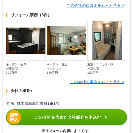
この会社の口コミをもっと見る >
リフォーム事例
（3件）
キッチン・台所
キッチン・台所
浴室・ユニットバス
戸建住宅
マンション
戸建住宅
300万円
180万円
150万円
この会社の事例をもっと見る >
会社の概要
▼
住所 群馬県高崎市栄町1番1号
無料
この会社を含めた会社紹介を申込む
匿名
※リフォーム内容によっては、