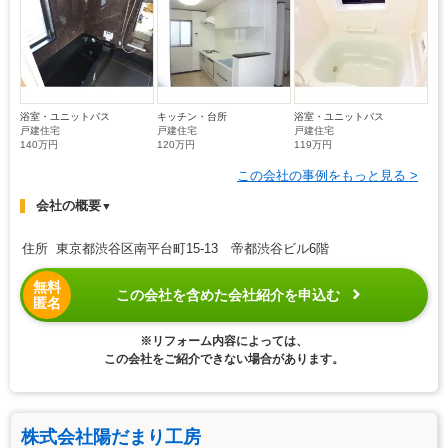
浴室・ユニットバス
キッチン・台所
浴室・ユニットバス
戸建住宅
戸建住宅
戸建住宅
140万円
120万円
119万円
この会社の事例をもっと見る >
会社の概要
▼
住所 東京都渋谷区南平台町15-13 帝都渋谷ビル6階
無料
この会社を含めた会社紹介を申込む
匿名
※リフォーム内容によっては、
この会社をご紹介できない場合があります。
株式会社陽だまり工房