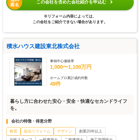
この会社を含めた会社紹介を申込む
匿名
※リフォーム内容によっては、
この会社をご紹介できない場合があります。
積水ハウス建設東北株式会社
事例中心価格帯
1,000〜1,100万円
ホームプロ累計成約件数
49件
暮らし方に合わせた安心・安全・快適なセカンドライフ
を。
会社の特徴・得意分野
耐震
総合リフォーム
デザイン
創業20年以上
女性スタッフ
一級建築士
二級建築士
施工管理技士