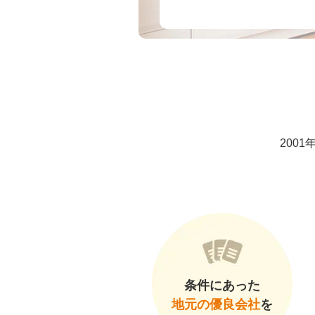
200
条件にあった
地元の優良会社
を