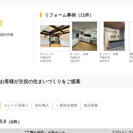
リフォーム事例
（11件）
円
成約件数
ダイニング
キッチン・台所
キッチン・台所
洗
戸建住宅
戸建住宅
戸建住宅
戸
2000万円
330万円
300万円
2
お客様が主役の住まいづくりをご提案
スピード見積り
自社職人
一貫担当者制
地元密着
5.0
（6件）
『丁寧な対応』が良かった
『プロとして