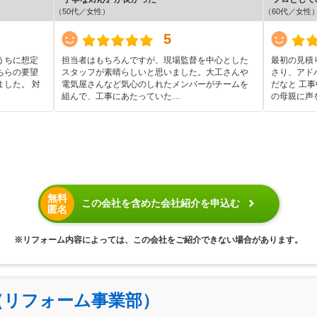
（50代／女性）
（60代／女性
5
うちに想定
担当者はもちろんですが、現場監督を中心とした
最初の見積
ちらの要望
スタッフが素晴らしいと思いました。大工さんや
さり、アド
した。 対
電気屋さんなど気心のしれたメンバーがチームを
だなと 工
組んで、工事にあたっていた…
の母親に声
無料
この会社を含めた会社紹介を申込む
匿名
※リフォーム内容によっては、この会社をご紹介できない場合があります。
（リフォーム事業部）