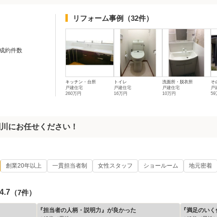
リフォーム事例
（32件）
成約件数
キッチン・台所
トイレ
洗面所・脱衣所
そ
戸建住宅
戸建住宅
戸建住宅
戸
260万円
16万円
10万円
5
関川にお任せください！
創業20年以上
一貫担当者制
女性スタッフ
ショールーム
地元密着
4.7
（7件）
『担当者の人柄・説明力』が良かった
『満足のいく