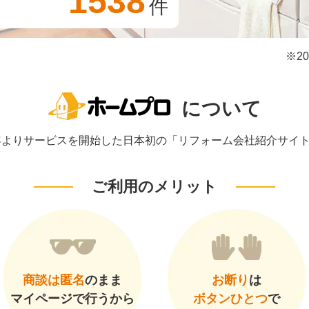
1538
件
※2
について
1年よりサービスを開始した日本初の「リフォーム会社紹介サイ
ご利用のメリット
商談は匿名
のまま
お断り
は
マイページで行うから
ボタンひとつ
で