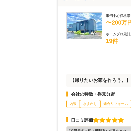
事例中心価格帯
〜200万
ホームプロ累計
19件
【帰りたいお家を作ろう。】
会社の特徴・得意分野
内装
水まわり
総合リフォーム
口コミ評価
『担当者の人柄・説明力』が良かった