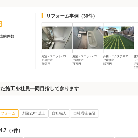
リフォーム事例
（30件）
円
成約件数
浴室・ユニットバス
浴室・ユニットバス
外構・エクステリア
玄
戸建住宅
戸建住宅
戸建住宅
ッシ
76万円
78万円
85万円
戸
1
った施工を社員一同目指して参ります
リフォーム
創業20年以上
自社職人
自社瑕疵保証
4.7
（7件）