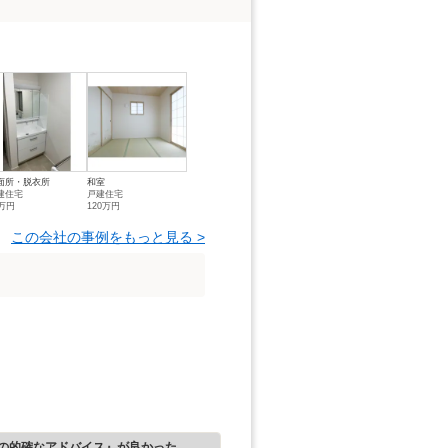
面所・脱衣所
和室
建住宅
戸建住宅
0万円
120万円
この会社の事例をもっと見る >
の的確なアドバイス』が良かった