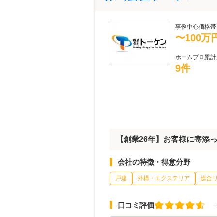
事例中心価格帯
〜100万
ホームプロ累計
9件
【創業26年】お客様に寄添
会社の特徴・得意分野
戸建
外構・エクステリア
総合
口コミ評価