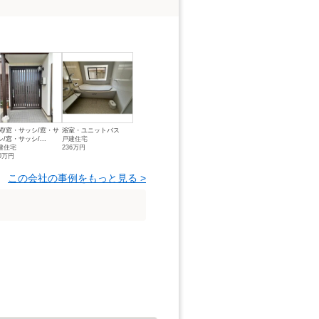
関/窓・サッシ/窓・サ
浴室・ユニットバス
/窓・サッシ/...
戸建住宅
建住宅
236万円
50万円
この会社の事例をもっと見る >