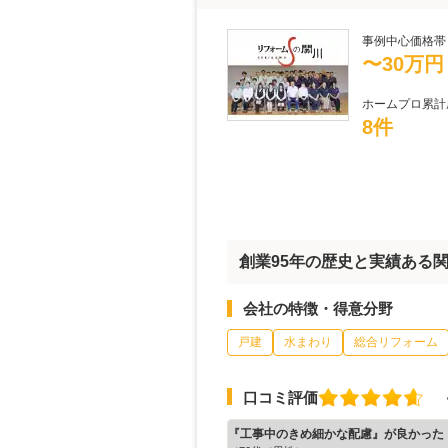
事例中心価格帯
〜30万円
ホームプロ累計
8件
創業95年の歴史と実績ある
会社の特徴・得意分野
戸建
水まわり
総合リフォーム
口コミ評価
『工事中のきめ細かな配慮』が良かった