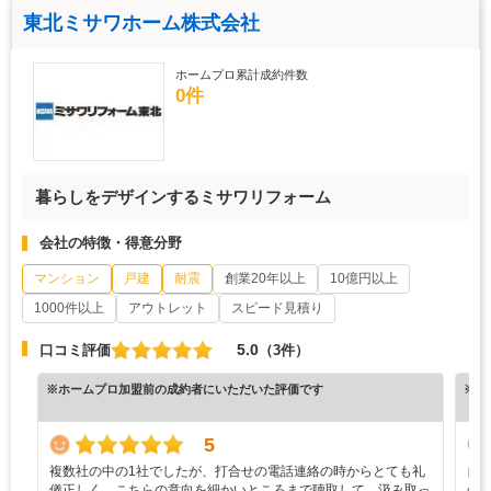
東北ミサワホーム株式会社
ホームプロ累計成約件数
0件
暮らしをデザインするミサワリフォーム
会社の特徴・得意分野
マンション
戸建
耐震
創業20年以上
10億円以上
1000件以上
アウトレット
スピード見積り
5.0
口コミ評価
（3件）
※ホームプロ加盟前の成約者にいただいた評価です
※ホ
5
複数社の中の1社でしたが、打合せの電話連絡の時からとても礼
自
儀正しく、こちらの意向を細かいところまで聴取して、汲み取っ
の