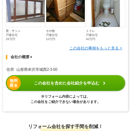
窓・サッシ
その他
トイレ
戸建住宅
戸建住宅
戸建住宅
26万円
10万円
40万円
この会社の事例をもっと見る >
会社の概要
▼
住所 山形県米沢市城西2-3-50
無料
この会社を含めた会社紹介を申込む
匿名
※リフォーム内容によっては、
この会社をご紹介できない場合があります。
リフォーム会社を探す手間を削減！