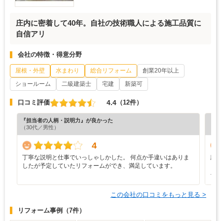
庄内に密着して40年。自社の技術職人による施工品質に
自信アリ
会社の特徴・得意分野
屋根・外壁
水まわり
総合リフォーム
創業20年以上
ショールーム
二級建築士
宅建
新築可
4.4
口コミ評価
（12件）
『担当者の人柄・説明力』が良かった
『丁
（30代／男性）
（6
4
丁寧な説明と仕事でいっしゃしかした。 何点か手違いはありま
廊
したが予定していたリフォームができ、満足しています。
ま
そ
この会社の口コミをもっと見る >
リフォーム事例
（7件）