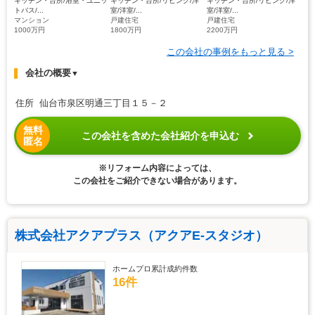
キッチン・台所/浴室・ユニッ
キッチン・台所/リビング/洋
キッチン・台所/リビング/洋
トバス/...
室/洋室/...
室/洋室/...
マンション
戸建住宅
戸建住宅
1000万円
1800万円
2200万円
この会社の事例をもっと見る >
会社の概要
▼
住所 仙台市泉区明通三丁目１５－２
無料
この会社を含めた会社紹介を申込む
匿名
※リフォーム内容によっては、
この会社をご紹介できない場合があります。
株式会社アクアプラス（アクアE-スタジオ）
ホームプロ累計成約件数
16件