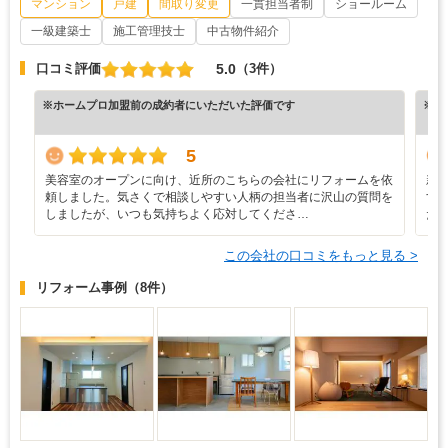
マンション
戸建
間取り変更
一貫担当者制
ショールーム
一級建築士
施工管理技士
中古物件紹介
5.0
口コミ評価
（3件）
※ホームプロ加盟前の成約者にいただいた評価です
※ホ
5
美容室のオープンに向け、近所のこちらの会社にリフォームを依
新
頼しました。気さくで相談しやすい人柄の担当者に沢山の質問を
す
しましたが、いつも気持ちよく応対してくださ…
た
この会社の口コミをもっと見る >
リフォーム事例
（8件）