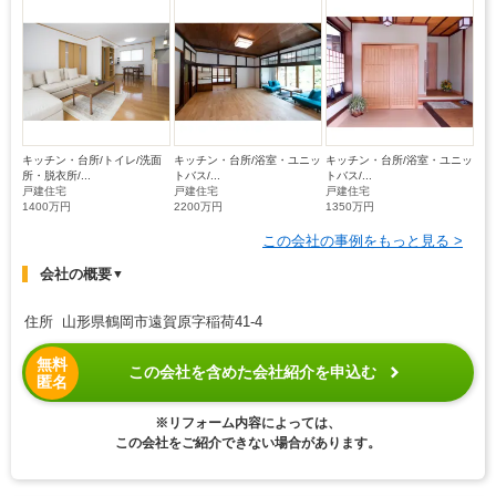
キッチン・台所/トイレ/洗面
キッチン・台所/浴室・ユニッ
キッチン・台所/浴室・ユニッ
所・脱衣所/...
トバス/...
トバス/...
戸建住宅
戸建住宅
戸建住宅
1400万円
2200万円
1350万円
この会社の事例をもっと見る >
会社の概要
▼
住所 山形県鶴岡市遠賀原字稲荷41-4
無料
この会社を含めた会社紹介を申込む
匿名
※リフォーム内容によっては、
この会社をご紹介できない場合があります。