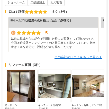
ショールーム
二級建築士
地元密着
5.0
口コミ評価
（3件）
※ホームプロ加盟前の成約者にいただいた評価です
※ホ
5
以前に親戚からの紹介で利用した時に大変良くして頂いたので、
屋
今回は給湯器とレンジフードの入替工事をお願いしました。担当
か
者は丁寧な対応で、説明も分かり易かったです…
務
この会社の口コミをもっと見る >
リフォーム事例
（3件）
窓・サッシ
キッチン・台所/洋室
キッチン・台所/リビング/洋
戸建住宅
戸建住宅
室/玄関