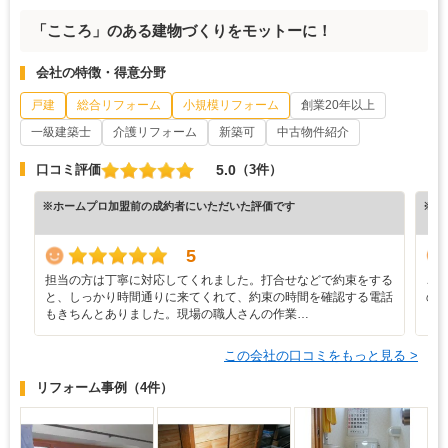
「こころ」のある建物づくりをモットーに！
会社の特徴・得意分野
戸建
総合リフォーム
小規模リフォーム
創業20年以上
一級建築士
介護リフォーム
新築可
中古物件紹介
5.0
口コミ評価
（3件）
※ホームプロ加盟前の成約者にいただいた評価です
※ホ
5
担当の方は丁寧に対応してくれました。打合せなどで約束をする
こ
と、しっかり時間通りに来てくれて、約束の時間を確認する電話
の
もきちんとありました。現場の職人さんの作業…
ら
この会社の口コミをもっと見る >
リフォーム事例
（4件）