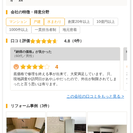
会社の特徴・得意分野
マンション
戸建
水まわり
創業20年以上
10億円以上
1000件以上
一貫担当者制
地元密着
4.8
口コミ評価
（4件）
『納得の価格』が良かった
※ホ
（60代／男性）
4
底価格で修理を終える事が出来て、大変満足しています。 只、
2
現地調査や訪問日があやふやだったので、外出が制限されてしま
修
ったと言う思いは有ります。
す
この会社の口コミをもっと見る >
リフォーム事例
（3件）