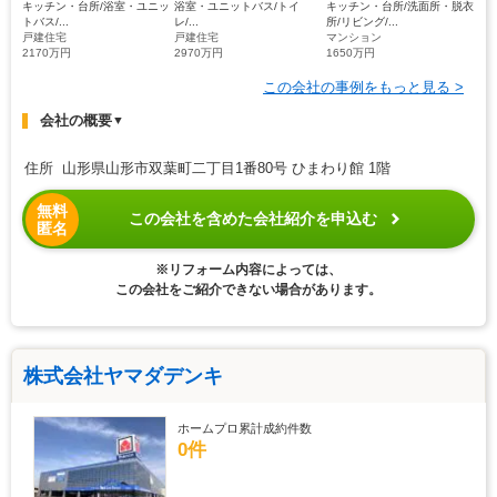
キッチン・台所/浴室・ユニッ
浴室・ユニットバス/トイ
キッチン・台所/洗面所・脱衣
トバス/...
レ/...
所/リビング/...
戸建住宅
戸建住宅
マンション
2170万円
2970万円
1650万円
この会社の事例をもっと見る >
会社の概要
▼
住所 山形県山形市双葉町二丁目1番80号 ひまわり館 1階
無料
この会社を含めた会社紹介を申込む
匿名
※リフォーム内容によっては、
この会社をご紹介できない場合があります。
株式会社ヤマダデンキ
ホームプロ累計成約件数
0件