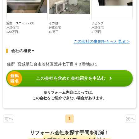
浴室・ユニットバス
その他
リビング
戸建住宅
戸建住宅
戸建住宅
120万円
40万円
17万円
この会社の事例をもっと見る >
会社の概要
▼
住所 宮城県仙台市若林区荒井七丁目４０番地の１
無料
この会社を含めた会社紹介を申込む
匿名
※リフォーム内容によっては、
この会社をご紹介できない場合があります。
前へ
1
次へ
リフォーム会社を探す手間を削減！