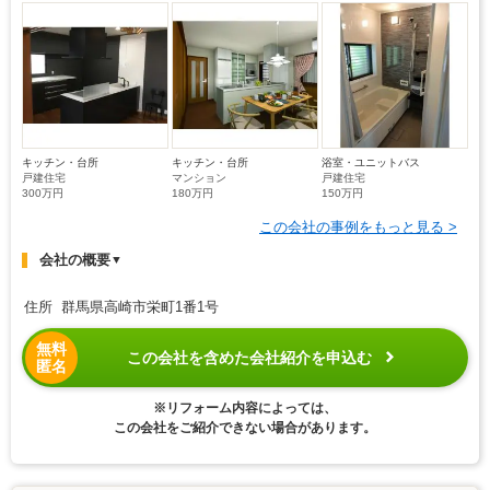
キッチン・台所
キッチン・台所
浴室・ユニットバス
戸建住宅
マンション
戸建住宅
300万円
180万円
150万円
この会社の事例をもっと見る >
会社の概要
▼
住所 群馬県高崎市栄町1番1号
無料
この会社を含めた会社紹介を申込む
匿名
※リフォーム内容によっては、
この会社をご紹介できない場合があります。