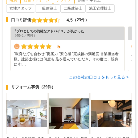
女性スタッフ
一級建築士
二級建築士
施工管理技士
4.5
口コミ評価
（23件）
『プロとしての的確なアドバイス』が良かった
『丁
（40代／男性）
（5
5
”‬親身な打ち合わせ ‪”‬提案力 ‪”‬安心感 ‪”‬完成後の満足度 営業担当者
見
様、建築士様には何度も 足を運んでいただき、その度に、親身
ス
に 打…
この会社の口コミをもっと見る >
リフォーム事例
（29件）