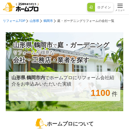
ログイン
メニュー
リフォームTOP
山形県
鶴岡市
庭・ガーデニングリフォームの会社一覧
山形県 鶴岡市
庭・ガーデニング
で
リフォームが得意な
会社・工務店・業者を探す
山形県 鶴岡市
内
でホームプロにリフォーム会社紹
介をお申込みいただいた実績
1100
件
ホームプロについて