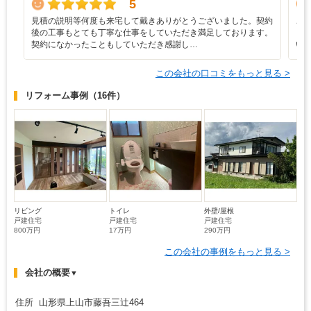
5
見積の説明等何度も来宅して戴きありがとうございました。契約
こ
後の工事もとても丁寧な仕事をしていただき満足しております。
し
契約になかったこともしていただき感謝し…
い
この会社の口コミをもっと見る >
リフォーム事例
（16件）
リビング
トイレ
外壁/屋根
戸建住宅
戸建住宅
戸建住宅
800万円
17万円
290万円
この会社の事例をもっと見る >
会社の概要
▼
住所 山形県上山市藤吾三辻464