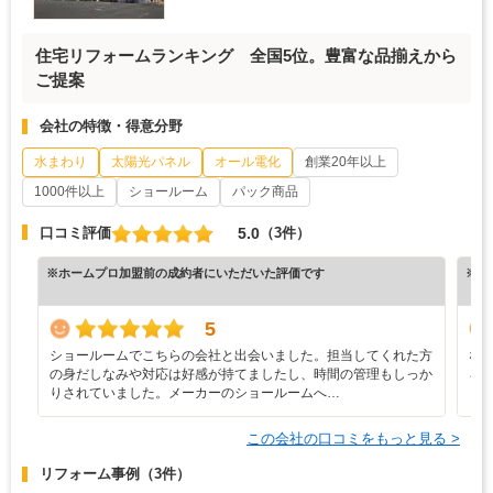
住宅リフォームランキング 全国5位。豊富な品揃えから
ご提案
会社の特徴・得意分野
水まわり
太陽光パネル
オール電化
創業20年以上
1000件以上
ショールーム
パック商品
5.0
口コミ評価
（3件）
※ホームプロ加盟前の成約者にいただいた評価です
※ホ
5
ショールームでこちらの会社と出会いました。担当してくれた方
な
の身だしなみや対応は好感が持てましたし、時間の管理もしっか
ろ
りされていました。メーカーのショールームへ…
と
この会社の口コミをもっと見る >
リフォーム事例
（3件）