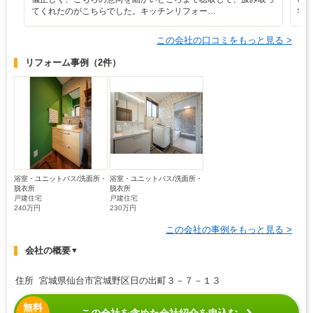
てくれたのがこちらでした。キッチンリフォー…
状
この会社の口コミをもっと見る >
リフォーム事例
（2件）
浴室・ユニットバス/洗面所・
浴室・ユニットバス/洗面所・
脱衣所
脱衣所
戸建住宅
戸建住宅
240万円
230万円
この会社の事例をもっと見る >
会社の概要
▼
住所 宮城県仙台市宮城野区日の出町３－７－１３
無料
この会社を含めた会社紹介を申込む