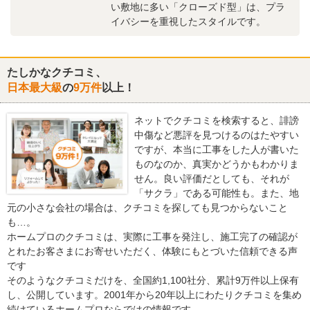
い敷地に多い「クローズド型」は、プラ
イバシーを重視したスタイルです。
たしかなクチコミ、
日本最大級
の
9万件
以上！
ネットでクチコミを検索すると、誹謗
中傷など悪評を見つけるのはたやすい
ですが、本当に工事をした人が書いた
ものなのか、真実かどうかもわかりま
せん。良い評価だとしても、それが
「サクラ」である可能性も。また、地
元の小さな会社の場合は、クチコミを探しても見つからないこと
も…。
ホームプロのクチコミは、実際に工事を発注し、施工完了の確認が
とれたお客さまにお寄せいただく、体験にもとづいた信頼できる声
です
そのようなクチコミだけを、全国約1,100社分、累計9万件以上保有
し、公開しています。2001年から20年以上にわたりクチコミを集め
続けているホームプロならではの情報です。