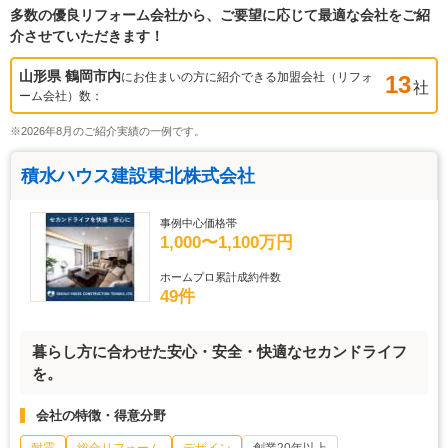
多数の優良リフォーム会社から、ご要望に応じて最適な会社をご紹
介させていただきます！
山形県 鶴岡市
内
にお住まいの方に紹介できる加盟会社（リフォ
13
社
ーム会社）数：
※2026年8月のご紹介実績の一例です。
積水ハウス建設東北株式会社
事例中心価格帯
1,000〜1,100万円
ホームプロ累計成約件数
49件
暮らし方に合わせた安心・安全・快適なセカンドライフ
を。
会社の特徴・得意分野
耐震
総合リフォーム
デザイン
創業20年以上