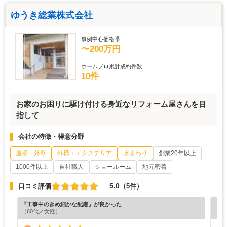
ゆうき総業株式会社
事例中心価格帯
〜200万円
ホームプロ累計成約件数
10件
お家のお困りに駆け付ける身近なリフォーム屋さんを目
指して
会社の特徴・得意分野
屋根・外壁
外構・エクステリア
水まわり
創業20年以上
1000件以上
自社職人
ショールーム
地元密着
5.0
口コミ評価
（5件）
『工事中のきめ細かな配慮』が良かった
『担
（60代／女性）
（6