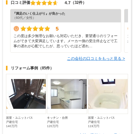
4.7
口コミ評価
（32件）
『満足のいく仕上がり』が良かった
『分
（60代／女性）
（6
5
この度は多少無理なお願いも対応いただき、要望通りのリフォー
大
ムができて大変満足しています。メーカー側の受注停止などで工
か
事の遅れが心配でしたが、思っていたほど遅れ…
この会社の口コミをもっと見る >
リフォーム事例
（85件）
浴室・ユニットバス
キッチン・台所
浴室・ユニットバス
戸建住宅
戸建住宅
戸建住宅
140万円
120万円
119万円