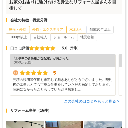
お家のお困りに駆け付ける身近なリフォーム屋さんを目
指して
会社の特徴・得意分野
屋根・外壁
外構・エクステリア
水まわり
創業20年以上
1000件以上
自社職人
ショールーム
地元密着
5.0
口コミ評価
（5件）
『工事中のきめ細かな配慮』が良かった
『担
（60代／女性）
（6
5
見積の説明等何度も来宅して戴きありがとうございました。契約
こ
後の工事もとても丁寧な仕事をしていただき満足しております。
し
契約になかったこともしていただき感謝し…
い
この会社の口コミをもっと見る >
リフォーム事例
（16件）