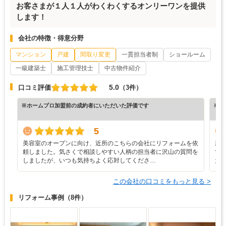
お客さまが１人１人がわくわくするオンリーワンを提供
します！
会社の特徴・得意分野
マンション
戸建
間取り変更
一貫担当者制
ショールーム
一級建築士
施工管理技士
中古物件紹介
5.0
口コミ評価
（3件）
※ホームプロ加盟前の成約者にいただいた評価です
※ホ
5
美容室のオープンに向け、近所のこちらの会社にリフォームを依
新
頼しました。気さくで相談しやすい人柄の担当者に沢山の質問を
す
しましたが、いつも気持ちよく応対してくださ…
た
この会社の口コミをもっと見る >
リフォーム事例
（8件）