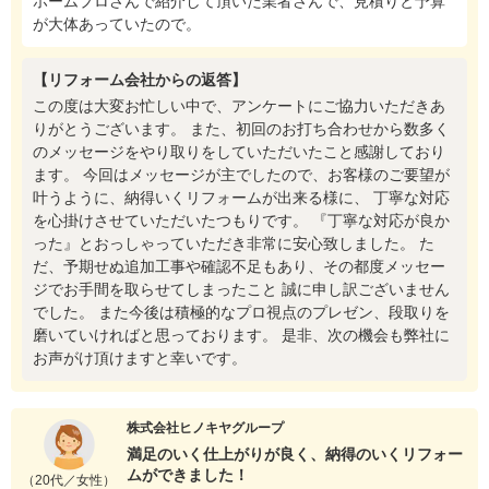
ホームプロさんで紹介して頂いた業者さんで、見積りと予算
が大体あっていたので。
【リフォーム会社からの返答】
この度は大変お忙しい中で、アンケートにご協力いただきあ
りがとうございます。 また、初回のお打ち合わせから数多く
のメッセージをやり取りをしていただいたこと感謝しており
ます。 今回はメッセージが主でしたので、お客様のご要望が
叶うように、納得いくリフォームが出来る様に、 丁寧な対応
を心掛けさせていただいたつもりです。 『丁寧な対応が良か
った』とおっしゃっていただき非常に安心致しました。 た
だ、予期せぬ追加工事や確認不足もあり、その都度メッセー
ジでお手間を取らせてしまったこと 誠に申し訳ございません
でした。 また今後は積極的なプロ視点のプレゼン、段取りを
磨いていければと思っております。 是非、次の機会も弊社に
お声がけ頂けますと幸いです。
株式会社ヒノキヤグループ
満足のいく仕上がりが良く、納得のいくリフォー
ムができました！
（20代／女性）