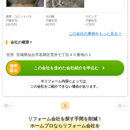
浴室・ユニットバス
その他
リビング
戸建住宅
戸建住宅
戸建住宅
120万円
40万円
17万円
この会社の事例をもっと見る >
会社の概要
▼
住所 宮城県仙台市若林区荒井七丁目４０番地の１
無料
この会社を含めた会社紹介を申込む
匿名
※リフォーム内容によっては、
この会社をご紹介できない場合があります。
前へ
1
次へ
リフォーム会社を探す手間を削減！
ホームプロならリフォーム会社を