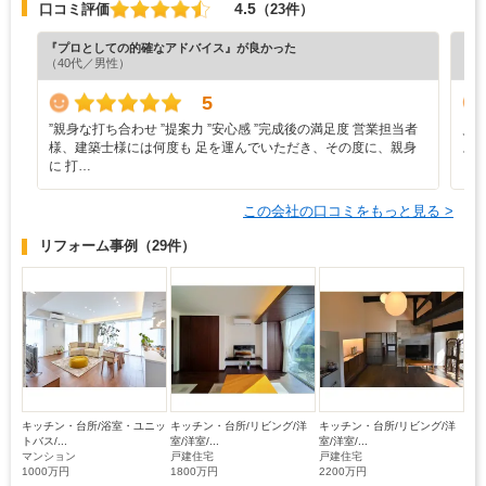
4.5
口コミ評価
（23件）
『プロとしての的確なアドバイス』が良かった
『丁
（40代／男性）
（5
5
”‬親身な打ち合わせ ‪”‬提案力 ‪”‬安心感 ‪”‬完成後の満足度 営業担当者
見
様、建築士様には何度も 足を運んでいただき、その度に、親身
ス
に 打…
この会社の口コミをもっと見る >
リフォーム事例
（29件）
キッチン・台所/浴室・ユニッ
キッチン・台所/リビング/洋
キッチン・台所/リビング/洋
トバス/...
室/洋室/...
室/洋室/...
マンション
戸建住宅
戸建住宅
1000万円
1800万円
2200万円