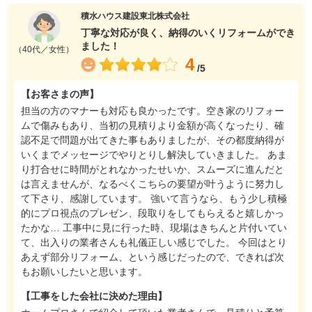
積水ハウス建設東北株式会社
丁寧な対応が良く、納得のいくリフォームができ
ました！
（40代／女性）
4
/5
【お客さまの声】
担当の方のマナーも対応も良かったです。空き家のリフォー
ムで傷みもあり、当初の見積りより金額が高くなったり、確
認不足で問題が出てきた事もありましたが、その都度納得が
いくまでメッセージでやりとりし解決していきました。 あま
り打合せに時間がとれなかったせいか、スムーズに進んだと
は言えませんが、なるべくこちらの要望が叶うように努力し
て下さり、感謝しています。 強いて言うなら、もう少し積極
的にプロ視点のプレゼン、段取りをしてもらえると嬉しかっ
たかな… 工事中に見に行った時、現場はきちんと片付いてい
て、出入りの業者さんも礼儀正しい感じでした。 今回はとり
あえず部分リフォーム、という感じだったので、できれば次
もお願いしたいと思います。
【工事をした会社に決めた理由】