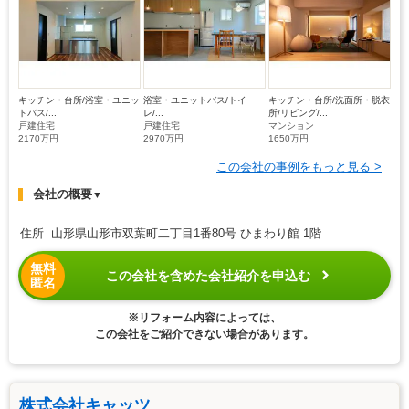
キッチン・台所/浴室・ユニッ
浴室・ユニットバス/トイ
キッチン・台所/洗面所・脱衣
トバス/...
レ/...
所/リビング/...
戸建住宅
戸建住宅
マンション
2170万円
2970万円
1650万円
この会社の事例をもっと見る >
会社の概要
▼
住所 山形県山形市双葉町二丁目1番80号 ひまわり館 1階
無料
この会社を含めた会社紹介を申込む
匿名
※リフォーム内容によっては、
この会社をご紹介できない場合があります。
株式会社キャッツ