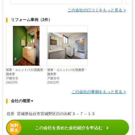
この会社の口コミをもっと見る >
リフォーム事例
（2件）
浴室・ユニットバス/洗面所・
浴室・ユニットバス/洗面所・
脱衣所
脱衣所
戸建住宅
戸建住宅
240万円
230万円
この会社の事例をもっと見る >
会社の概要
▼
住所 宮城県仙台市宮城野区日の出町３－７－１３
無料
この会社を含めた会社紹介を申込む
匿名