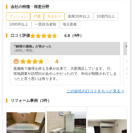
会社の特徴・得意分野
マンション
戸建
水まわり
創業20年以上
10億円以上
1000件以上
一貫担当者制
地元密着
4.8
口コミ評価
（4件）
『納得の価格』が良かった
※ホ
（60代／男性）
4
底価格で修理を終える事が出来て、大変満足しています。 只、
2
現地調査や訪問日があやふやだったので、外出が制限されてしま
修
ったと言う思いは有ります。
す
この会社の口コミをもっと見る >
リフォーム事例
（3件）