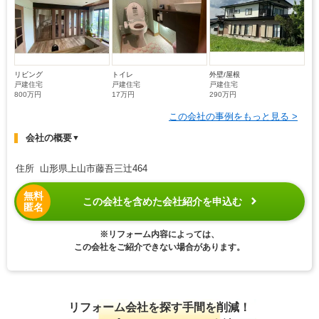
リビング
トイレ
外壁/屋根
戸建住宅
戸建住宅
戸建住宅
800万円
17万円
290万円
この会社の事例をもっと見る >
会社の概要
▼
住所 山形県上山市藤吾三辻464
無料
この会社を含めた会社紹介を申込む
匿名
※リフォーム内容によっては、
この会社をご紹介できない場合があります。
リフォーム会社を探す手間を削減！