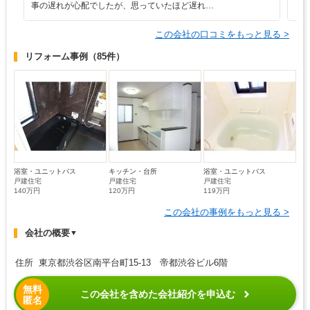
事の遅れが心配でしたが、思っていたほど遅れ…
この会社の口コミをもっと見る >
リフォーム事例
（85件）
浴室・ユニットバス
キッチン・台所
浴室・ユニットバス
戸建住宅
戸建住宅
戸建住宅
140万円
120万円
119万円
この会社の事例をもっと見る >
会社の概要
▼
住所 東京都渋谷区南平台町15-13 帝都渋谷ビル6階
無料
この会社を含めた会社紹介を申込む
匿名