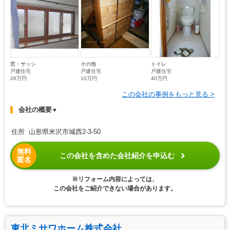
窓・サッシ
その他
トイレ
戸建住宅
戸建住宅
戸建住宅
26万円
10万円
40万円
この会社の事例をもっと見る >
会社の概要
▼
住所 山形県米沢市城西2-3-50
無料
この会社を含めた会社紹介を申込む
匿名
※リフォーム内容によっては、
この会社をご紹介できない場合があります。
東北ミサワホーム株式会社