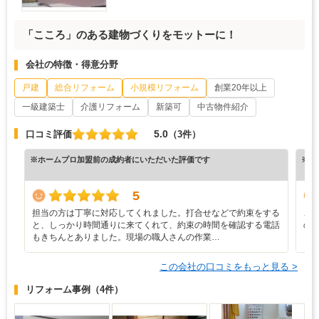
「こころ」のある建物づくりをモットーに！
会社の特徴・得意分野
戸建
総合リフォーム
小規模リフォーム
創業20年以上
一級建築士
介護リフォーム
新築可
中古物件紹介
5.0
口コミ評価
（3件）
※ホームプロ加盟前の成約者にいただいた評価です
※ホ
5
担当の方は丁寧に対応してくれました。打合せなどで約束をする
こ
と、しっかり時間通りに来てくれて、約束の時間を確認する電話
の
もきちんとありました。現場の職人さんの作業…
ら
この会社の口コミをもっと見る >
リフォーム事例
（4件）