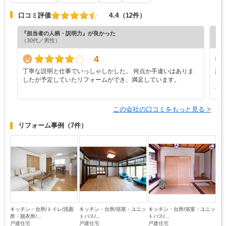
4.4
口コミ評価
（12件）
『担当者の人柄・説明力』が良かった
『丁
（30代／男性）
（6
4
丁寧な説明と仕事でいっしゃしかした。 何点か手違いはありま
廊
したが予定していたリフォームができ、満足しています。
ま
そ
この会社の口コミをもっと見る >
リフォーム事例
（7件）
キッチン・台所/トイレ/洗面
キッチン・台所/浴室・ユニッ
キッチン・台所/浴室・ユニッ
所・脱衣所/...
トバス/...
トバス/...
戸建住宅
戸建住宅
戸建住宅