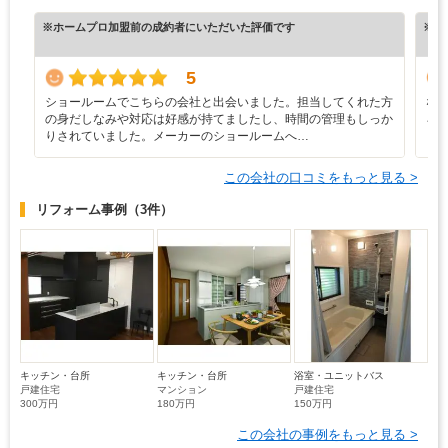
※ホームプロ加盟前の成約者にいただいた評価です
※ホ
5
ショールームでこちらの会社と出会いました。担当してくれた方
な
の身だしなみや対応は好感が持てましたし、時間の管理もしっか
ろ
りされていました。メーカーのショールームへ…
と
この会社の口コミをもっと見る >
リフォーム事例
（3件）
キッチン・台所
キッチン・台所
浴室・ユニットバス
戸建住宅
マンション
戸建住宅
300万円
180万円
150万円
この会社の事例をもっと見る >