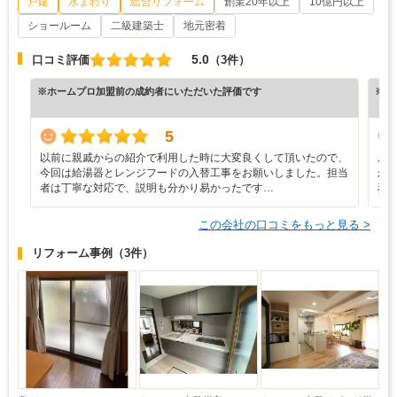
戸建
水まわり
総合リフォーム
創業20年以上
10億円以上
ショールーム
二級建築士
地元密着
5.0
口コミ評価
（3件）
※ホームプロ加盟前の成約者にいただいた評価です
※ホ
5
以前に親戚からの紹介で利用した時に大変良くして頂いたので、
屋
今回は給湯器とレンジフードの入替工事をお願いしました。担当
か
者は丁寧な対応で、説明も分かり易かったです…
務
この会社の口コミをもっと見る >
リフォーム事例
（3件）