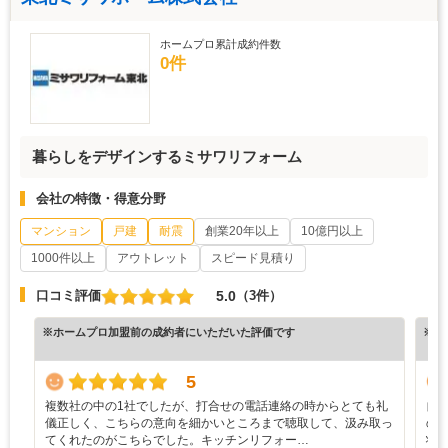
ホームプロ累計成約件数
0件
暮らしをデザインするミサワリフォーム
会社の特徴・得意分野
マンション
戸建
耐震
創業20年以上
10億円以上
1000件以上
アウトレット
スピード見積り
5.0
口コミ評価
（3件）
※ホームプロ加盟前の成約者にいただいた評価です
※ホ
5
複数社の中の1社でしたが、打合せの電話連絡の時からとても礼
自
儀正しく、こちらの意向を細かいところまで聴取して、汲み取っ
の
てくれたのがこちらでした。キッチンリフォー…
状