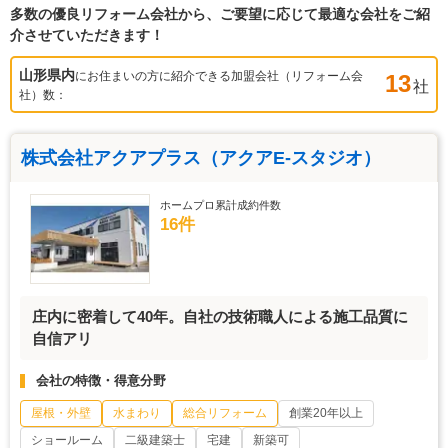
多数の優良リフォーム会社から、ご要望に応じて最適な会社をご紹
介させていただきます！
山形県
内
にお住まいの方に紹介できる加盟会社（リフォーム会
13
社
社）数：
株式会社アクアプラス（アクアE-スタジオ）
ホームプロ累計成約件数
16件
庄内に密着して40年。自社の技術職人による施工品質に
自信アリ
会社の特徴・得意分野
屋根・外壁
水まわり
総合リフォーム
創業20年以上
ショールーム
二級建築士
宅建
新築可