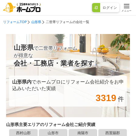
ログイン
メニュー
リフォームTOP
山形県
二世帯リフォームの会社一覧
山形県
で二世帯リフォーム
が得意な
会社・工務店・業者を探す
山形県
内
でホームプロにリフォーム会社紹介をお申
込みいただいた実績
3319
件
山形県
主要エリアのリフォーム会社ご紹介実績
西村山郡
山形市
南陽市
西置賜郡