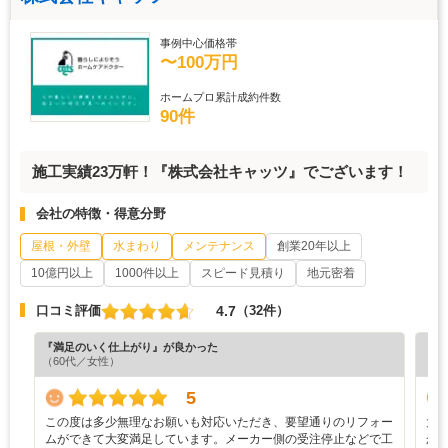
事例中心価格帯
〜100万円
ホームプロ累計成約件数
90件
施工実績23万軒！『株式会社キャッツ』でございます！
会社の特徴・得意分野
屋根・外壁
水まわり
メンテナンス
創業20年以上
10億円以上
1000件以上
スピード見積り
地元密着
4.7
口コミ評価
（32件）
『満足のいく仕上がり』が良かった
『分
（60代／女性）
（6
5
この度は多少無理なお願いも対応いただき、要望通りのリフォー
大
ムができて大変満足しています。メーカー側の受注停止などで工
か