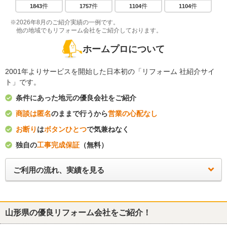
件
件
件
件
1843
1757
1104
1104
※2026年8月のご紹介実績の一例です。
他の地域でもリフォーム会社をご紹介しております。
ホームプロについて
2001年よりサービスを開始した日本初の「リフォーム 社紹介サイ
ト」です。
条件にあった地元の優良会社をご紹介
商談は匿名
のままで行うから
営業の心配なし
お断り
は
ボタンひとつ
で気兼ねなく
独自の
工事完成保証
（無料）
ご利用の流れ、実績を見る
山形県
の優良リフォーム会社をご紹介！