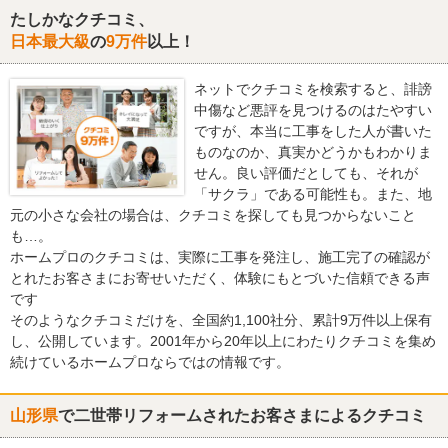
たしかなクチコミ、
日本最大級
の
9万件
以上！
ネットでクチコミを検索すると、誹謗
中傷など悪評を見つけるのはたやすい
ですが、本当に工事をした人が書いた
ものなのか、真実かどうかもわかりま
せん。良い評価だとしても、それが
「サクラ」である可能性も。また、地
元の小さな会社の場合は、クチコミを探しても見つからないこと
も…。
ホームプロのクチコミは、実際に工事を発注し、施工完了の確認が
とれたお客さまにお寄せいただく、体験にもとづいた信頼できる声
です
そのようなクチコミだけを、全国約1,100社分、累計9万件以上保有
し、公開しています。2001年から20年以上にわたりクチコミを集め
続けているホームプロならではの情報です。
山形県
で二世帯リフォームされたお客さまによるクチコミ