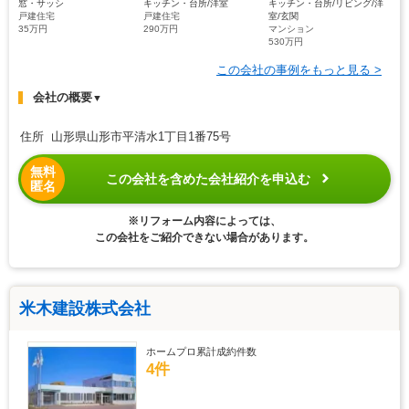
窓・サッシ
キッチン・台所/洋室
キッチン・台所/リビング/洋
戸建住宅
戸建住宅
室/玄関
35万円
290万円
マンション
530万円
この会社の事例をもっと見る >
会社の概要
▼
住所 山形県山形市平清水1丁目1番75号
無料
この会社を含めた会社紹介を申込む
匿名
※リフォーム内容によっては、
この会社をご紹介できない場合があります。
米木建設株式会社
ホームプロ累計成約件数
4件