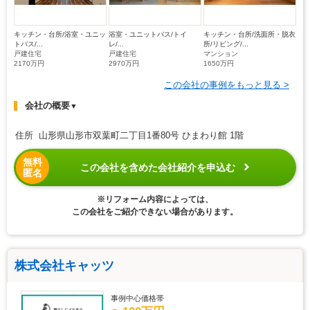
キッチン・台所/浴室・ユニッ
浴室・ユニットバス/トイ
キッチン・台所/洗面所・脱衣
トバス/...
レ/...
所/リビング/...
戸建住宅
戸建住宅
マンション
2170万円
2970万円
1650万円
この会社の事例をもっと見る >
会社の概要
▼
住所 山形県山形市双葉町二丁目1番80号 ひまわり館 1階
無料
この会社を含めた会社紹介を申込む
匿名
※リフォーム内容によっては、
この会社をご紹介できない場合があります。
株式会社キャッツ
事例中心価格帯