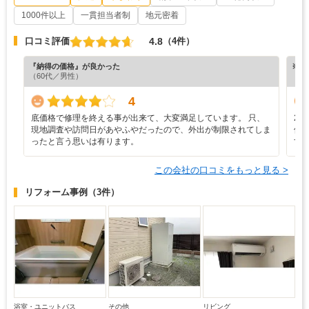
1000件以上
一貫担当者制
地元密着
4.8
口コミ評価
（4件）
『納得の価格』が良かった
※ホ
（60代／男性）
4
底価格で修理を終える事が出来て、大変満足しています。 只、
2
現地調査や訪問日があやふやだったので、外出が制限されてしま
修
ったと言う思いは有ります。
す
この会社の口コミをもっと見る >
リフォーム事例
（3件）
浴室・ユニットバス
その他
リビング