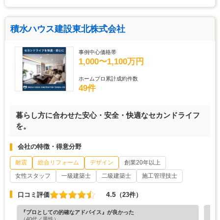
積水ハウス建設東北株式会社
事例中心価格帯
1,000〜1,100万円
ホームプロ累計成約件数
49件
暮らし方に合わせた安心・安全・快適なセカンドライフ
を。
会社の特徴・得意分野
耐震
総合リフォーム
デザイン
創業20年以上
女性スタッフ
一級建築士
二級建築士
施工管理技士
4.5
口コミ評価
（23件）
『プロとしての的確なアドバイス』が良かった
『丁
（40代／男性）
（5