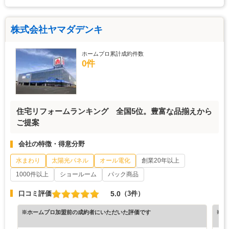
株式会社ヤマダデンキ
ホームプロ累計成約件数
0件
住宅リフォームランキング 全国5位。豊富な品揃えから
ご提案
会社の特徴・得意分野
水まわり
太陽光パネル
オール電化
創業20年以上
1000件以上
ショールーム
パック商品
5.0
口コミ評価
（3件）
※ホームプロ加盟前の成約者にいただいた評価です
※ホ