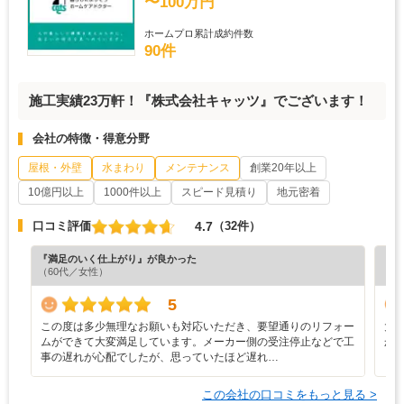
〜100万円
ホームプロ累計成約件数
90件
施工実績23万軒！『株式会社キャッツ』でございます！
会社の特徴・得意分野
屋根・外壁
水まわり
メンテナンス
創業20年以上
10億円以上
1000件以上
スピード見積り
地元密着
4.7
口コミ評価
（32件）
『満足のいく仕上がり』が良かった
『分
（60代／女性）
（6
5
この度は多少無理なお願いも対応いただき、要望通りのリフォー
大
ムができて大変満足しています。メーカー側の受注停止などで工
か
事の遅れが心配でしたが、思っていたほど遅れ…
この会社の口コミをもっと見る >