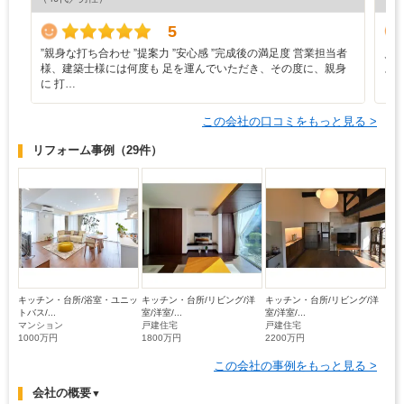
5
”‬親身な打ち合わせ ‪”‬提案力 ‪”‬安心感 ‪”‬完成後の満足度 営業担当者
見
様、建築士様には何度も 足を運んでいただき、その度に、親身
ス
に 打…
この会社の口コミをもっと見る >
リフォーム事例
（29件）
キッチン・台所/浴室・ユニッ
キッチン・台所/リビング/洋
キッチン・台所/リビング/洋
トバス/...
室/洋室/...
室/洋室/...
マンション
戸建住宅
戸建住宅
1000万円
1800万円
2200万円
この会社の事例をもっと見る >
会社の概要
▼