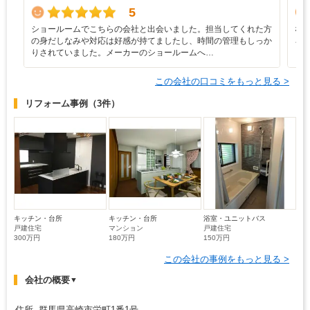
5
ショールームでこちらの会社と出会いました。担当してくれた方
な
の身だしなみや対応は好感が持てましたし、時間の管理もしっか
ろ
りされていました。メーカーのショールームへ…
と
この会社の口コミをもっと見る >
リフォーム事例
（3件）
キッチン・台所
キッチン・台所
浴室・ユニットバス
戸建住宅
マンション
戸建住宅
300万円
180万円
150万円
この会社の事例をもっと見る >
会社の概要
▼
住所 群馬県高崎市栄町1番1号