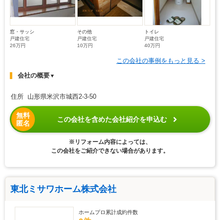
窓・サッシ
その他
トイレ
戸建住宅
戸建住宅
戸建住宅
26万円
10万円
40万円
この会社の事例をもっと見る >
会社の概要
▼
住所 山形県米沢市城西2-3-50
無料
この会社を含めた会社紹介を申込む
匿名
※リフォーム内容によっては、
この会社をご紹介できない場合があります。
東北ミサワホーム株式会社
ホームプロ累計成約件数