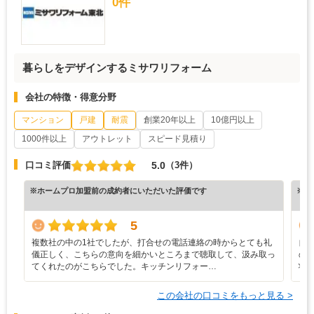
0件
暮らしをデザインするミサワリフォーム
会社の特徴・得意分野
マンション
戸建
耐震
創業20年以上
10億円以上
1000件以上
アウトレット
スピード見積り
5.0
口コミ評価
（3件）
※ホームプロ加盟前の成約者にいただいた評価です
※ホ
5
複数社の中の1社でしたが、打合せの電話連絡の時からとても礼
自
儀正しく、こちらの意向を細かいところまで聴取して、汲み取っ
の
てくれたのがこちらでした。キッチンリフォー…
状
この会社の口コミをもっと見る >