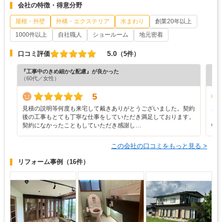
会社の特徴・得意分野
屋根・外壁
外構・エクステリア
水まわり
創業20年以上
1000件以上
自社職人
ショールーム
地元密着
5.0
口コミ評価
（5件）
『工事中のきめ細かな配慮』が良かった
『担
（60代／女性）
（6
5
見積の説明等何度も来宅して戴きありがとうございました。契約
こ
後の工事もとても丁寧な仕事をしていただき満足しております。
し
契約になかったこともしていただき感謝し…
い
この会社の口コミをもっと見る >
リフォーム事例
（16件）