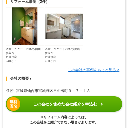
リフォーム事例
（2件）
浴室・ユニットバス/洗面所・
浴室・ユニットバス/洗面所・
脱衣所
脱衣所
戸建住宅
戸建住宅
240万円
230万円
この会社の事例をもっと見る >
会社の概要
▼
住所 宮城県仙台市宮城野区日の出町３－７－１３
無料
この会社を含めた会社紹介を申込む
匿名
※リフォーム内容によっては、
この会社をご紹介できない場合があります。