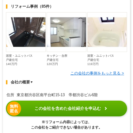
リフォーム事例
（85件）
浴室・ユニットバス
キッチン・台所
浴室・ユニットバス
戸建住宅
戸建住宅
戸建住宅
140万円
120万円
119万円
この会社の事例をもっと見る >
会社の概要
▼
住所 東京都渋谷区南平台町15-13 帝都渋谷ビル6階
無料
この会社を含めた会社紹介を申込む
匿名
※リフォーム内容によっては、
この会社をご紹介できない場合があります。