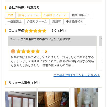
会社の特徴・得意分野
戸建
総合リフォーム
小規模リフォーム
創業20年以上
一級建築士
介護リフォーム
新築可
中古物件紹介
5.0
口コミ評価
（3件）
※ホームプロ加盟前の成約者にいただいた評価です
※ホ
5
担当の方は丁寧に対応してくれました。打合せなどで約束をする
こ
と、しっかり時間通りに来てくれて、約束の時間を確認する電話
の
もきちんとありました。現場の職人さんの作業…
ら
この会社の口コミをもっと見る >
リフォーム事例
（4件）