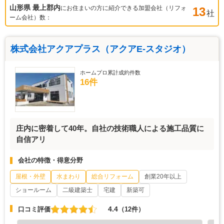
山形県 最上郡
内
にお住まいの方に紹介できる加盟会社（リフォ
13
社
ーム会社）数：
株式会社アクアプラス（アクアE-スタジオ）
ホームプロ累計成約件数
16件
庄内に密着して40年。自社の技術職人による施工品質に
自信アリ
会社の特徴・得意分野
屋根・外壁
水まわり
総合リフォーム
創業20年以上
ショールーム
二級建築士
宅建
新築可
4.4
口コミ評価
（12件）