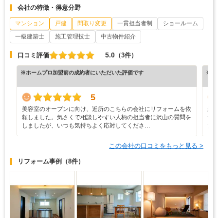
会社の特徴・得意分野
マンション
戸建
間取り変更
一貫担当者制
ショールーム
一級建築士
施工管理技士
中古物件紹介
5.0
口コミ評価
（3件）
※ホームプロ加盟前の成約者にいただいた評価です
※ホ
5
美容室のオープンに向け、近所のこちらの会社にリフォームを依
新
頼しました。気さくで相談しやすい人柄の担当者に沢山の質問を
す
しましたが、いつも気持ちよく応対してくださ…
た
この会社の口コミをもっと見る >
リフォーム事例
（8件）