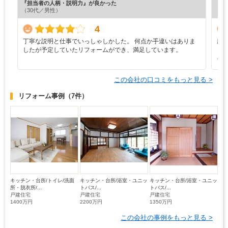
『担当者の人柄・説明力』が良かった
『丁
（30代／男性）
（6
4
丁寧な説明と仕事でいっしゃしかした。 何点か手違いはありま
廊
したが予定していたリフォームができ、満足しています。
ま
そ
この会社の口コミをもっと見る >
リフォーム事例
（7件）
キッチン・台所/トイレ/洗面
キッチン・台所/浴室・ユニッ
キッチン・台所/浴室・ユニッ
所・脱衣所/...
トバス/...
トバス/...
戸建住宅
戸建住宅
戸建住宅
1400万円
2200万円
1350万円
この会社の事例をもっと見る >