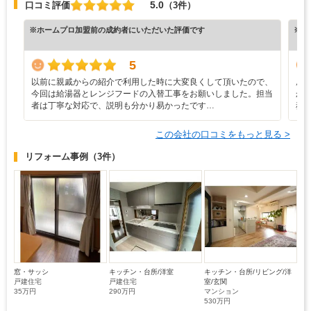
5.0
口コミ評価
（3件）
※ホームプロ加盟前の成約者にいただいた評価です
※ホ
5
以前に親戚からの紹介で利用した時に大変良くして頂いたので、
屋
今回は給湯器とレンジフードの入替工事をお願いしました。担当
か
者は丁寧な対応で、説明も分かり易かったです…
務
この会社の口コミをもっと見る >
リフォーム事例
（3件）
窓・サッシ
キッチン・台所/洋室
キッチン・台所/リビング/洋
戸建住宅
戸建住宅
室/玄関
35万円
290万円
マンション
530万円