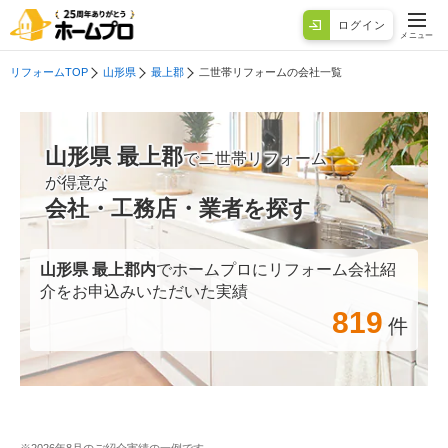
ログイン
メニュー
リフォームTOP
山形県
最上郡
二世帯リフォームの会社一覧
山形県 最上郡
で二世帯リフォーム
が得意な
会社・工務店・業者を探す
山形県 最上郡
内
でホームプロにリフォーム会社紹
介をお申込みいただいた実績
819
件