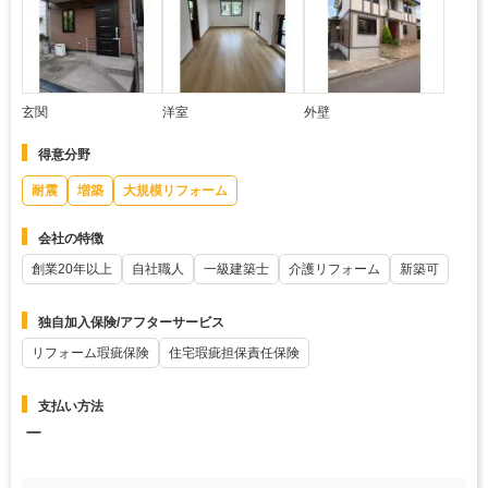
玄関
洋室
外壁
得意分野
耐震
増築
大規模リフォーム
会社の特徴
創業20年以上
自社職人
一級建築士
介護リフォーム
新築可
独自加入保険/アフターサービス
リフォーム瑕疵保険
住宅瑕疵担保責任保険
支払い方法
ー