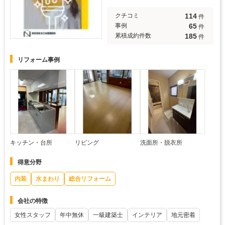
114
クチコミ
件
65
事例
件
185
累積成約件数
件
リフォーム事例
キッチン・台所
リビング
洗面所・脱衣所
得意分野
内装
水まわり
総合リフォーム
会社の特徴
女性スタッフ
年中無休
一級建築士
インテリア
地元密着