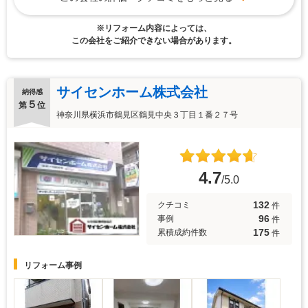
※リフォーム内容によっては、
この会社をご紹介できない場合があります。
サイセンホーム株式会社
納得感
５
第
位
神奈川県横浜市鶴見区鶴見中央３丁目１番２７号
4.7
/5.0
132
クチコミ
件
96
事例
件
175
累積成約件数
件
リフォーム事例