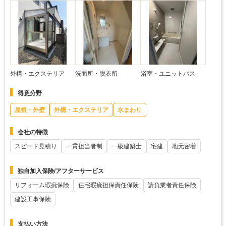
外構・エクステリア
洗面所・脱衣所
浴室・ユニットバス
得意分野
屋根・外壁
外構・エクステリア
水まわり
会社の特徴
スピード見積り
一貫担当者制
一級建築士
宅建
地元密着
独自加入保険/アフターサービス
リフォーム瑕疵保険
住宅瑕疵担保責任保険
請負業者責任保険
建設工事保険
支払い方法