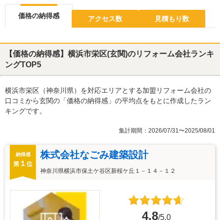
価格の納得感
アクセス数
見積もり数
【価格の納得感】横浜市栄区(玄関)のリフォーム会社ランキ
ングTOP5
横浜市栄区（神奈川県）を対応エリアとする加盟リフォーム会社の
口コミから玄関の「価格の納得感」の平均点をもとに作成したラン
キングです。
集計期間：2026/07/31〜2025/08/01
株式会社なごみ建築設計
納得感
１
第
位
神奈川県横浜市保土ケ谷区新桜ケ丘１－１４－１２
4.8
/5.0