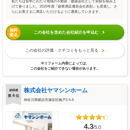
私たちは長年にわたり地域の不動産・建築会社として実績を積み上
げて参りました。2020年度『顧客満足優良会社表彰』も受賞し、さ
らにお客さまに満足いただけるように邁進していきます。
無料
この会社を含めた会社紹介を申込む
匿名
この会社の評価・クチコミをもっと見る
※リフォーム内容によっては、
この会社をご紹介できない場合があります。
株式会社ヤマシンホーム
納得感
４
第
位
神奈川県横浜市瀬谷区橋戸3-5-6
4.3
/5.0