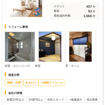
457
クチコミ
件
93
事例
件
1,066
累積成約件数
件
リフォーム事例
浴室・ユニットバス
和室
窓・サッシ
得意分野
屋根・外壁
水まわり
小規模リフォーム
会社の特徴
創業20年以上
10億円以上
女性スタッフ
一級建築士
地元密着