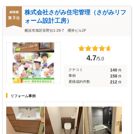
株式会社さがみ住宅管理（さがみリフ
納得感
３
第
位
ォーム設計工房）
横浜市旭区笹野台1-29-7 櫻井ビル2F
4.7
/5.0
140
クチコミ
件
158
事例
件
212
累積成約件数
件
リフォーム事例