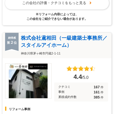
この会社の評価・クチコミをもっと見る
※リフォーム内容によっては、
この会社をご紹介できない場合があります。
株式会社鳶相田（一級建築士事務所／
納得感
２
第
位
スタイルアイホーム）
神奈川県茅ヶ崎市円蔵2-1-11
4.4
/5.0
167
クチコミ
件
161
事例
件
385
累積成約件数
件
リフォーム事例