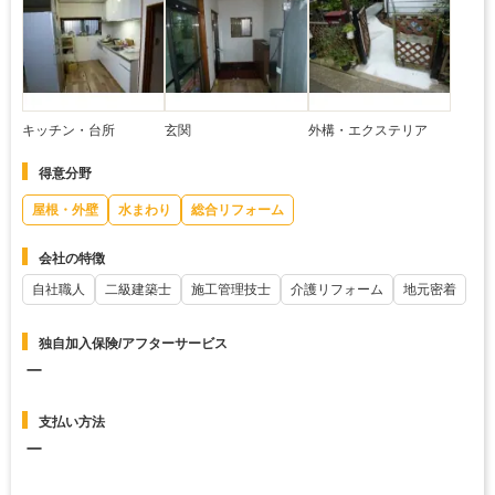
キッチン・台所
玄関
外構・エクステリア
得意分野
屋根・外壁
水まわり
総合リフォーム
会社の特徴
自社職人
二級建築士
施工管理技士
介護リフォーム
地元密着
独自加入保険/アフターサービス
ー
支払い方法
ー