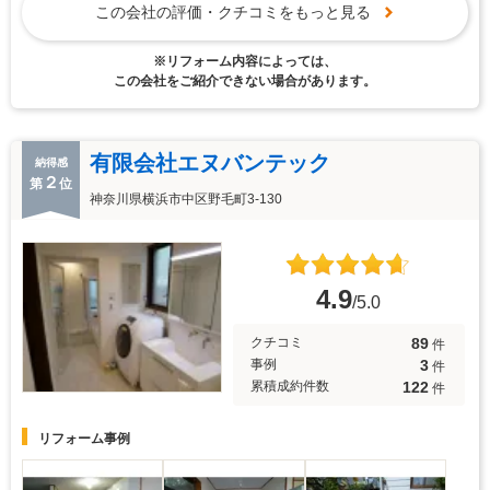
この会社の評価・クチコミをもっと見る
※リフォーム内容によっては、
この会社をご紹介できない場合があります。
有限会社エヌバンテック
納得感
２
第
位
神奈川県横浜市中区野毛町3-130
4.9
/5.0
89
クチコミ
件
3
事例
件
122
累積成約件数
件
リフォーム事例