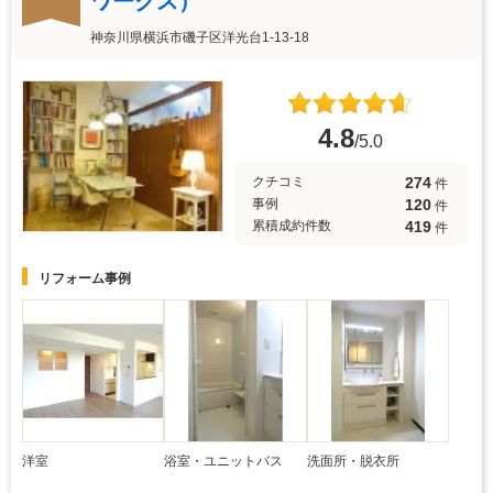
ワークス）
神奈川県横浜市磯子区洋光台1-13-18
4.8
/5.0
274
クチコミ
件
120
事例
件
419
累積成約件数
件
リフォーム事例
洋室
浴室・ユニットバス
洗面所・脱衣所