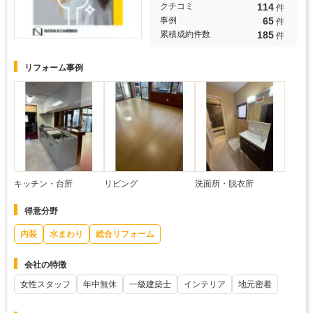
114
クチコミ
件
65
事例
件
185
累積成約件数
件
リフォーム事例
キッチン・台所
リビング
洗面所・脱衣所
得意分野
内装
水まわり
総合リフォーム
会社の特徴
女性スタッフ
年中無休
一級建築士
インテリア
地元密着