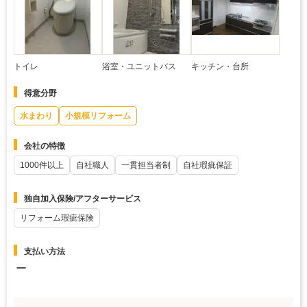
トイレ
浴室・ユニットバス
キッチン・台所
得意分野
水まわり
小規模リフォーム
会社の特徴
1000件以上
自社職人
一貫担当者制
自社瑕疵保証
独自加入保険/アフターサービス
リフォーム瑕疵保険
支払い方法
ー