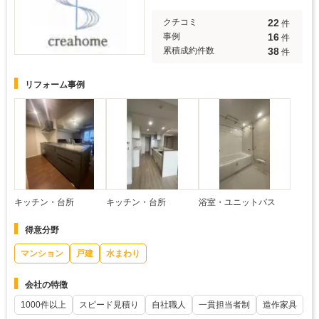
22
クチコミ
件
16
事例
件
38
累積成約件数
件
リフォーム事例
キッチン・台所
キッチン・台所
浴室・ユニットバス
得意分野
マンション
戸建
水まわり
会社の特徴
1000件以上
スピード見積り
自社職人
一貫担当者制
造作家具