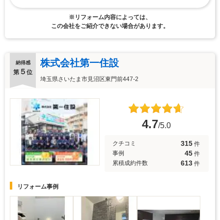
※リフォーム内容によっては、
この会社をご紹介できない場合があります。
株式会社第一住設
納得感
５
第
位
埼玉県さいたま市見沼区東門前447-2
4.7
/5.0
315
クチコミ
件
45
事例
件
613
累積成約件数
件
リフォーム事例